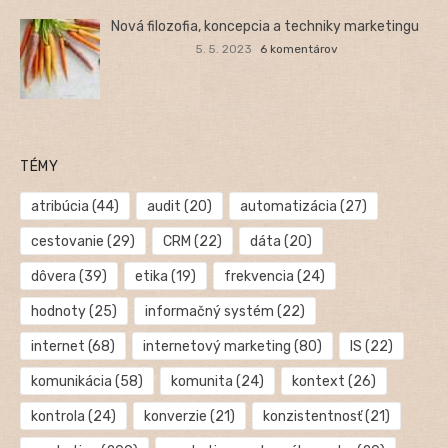
Nová filozofia, koncepcia a techniky marketingu
5. 5. 2023
6 komentárov
TÉMY
atribúcia
(44)
audit
(20)
automatizácia
(27)
cestovanie
(29)
CRM
(22)
dáta
(20)
dôvera
(39)
etika
(19)
frekvencia
(24)
hodnoty
(25)
informačný systém
(22)
internet
(68)
internetový marketing
(80)
IS
(22)
komunikácia
(58)
komunita
(24)
kontext
(26)
kontrola
(24)
konverzie
(21)
konzistentnosť
(21)