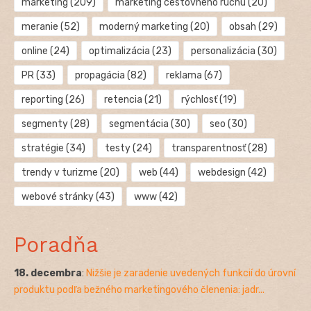
marketing
(209)
marketing cestovného ruchu
(20)
meranie
(52)
moderný marketing
(20)
obsah
(29)
online
(24)
optimalizácia
(23)
personalizácia
(30)
PR
(33)
propagácia
(82)
reklama
(67)
reporting
(26)
retencia
(21)
rýchlosť
(19)
segmenty
(28)
segmentácia
(30)
seo
(30)
stratégie
(34)
testy
(24)
transparentnosť
(28)
trendy v turizme
(20)
web
(44)
webdesign
(42)
webové stránky
(43)
www
(42)
Poradňa
18. decembra
:
Nižšie je zaradenie uvedených funkcií do úrovní
produktu podľa bežného marketingového členenia: jadr...