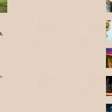
y,
vo