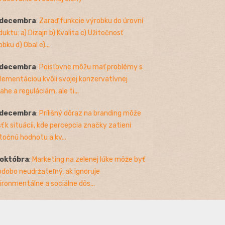
 decembra
:
Zaraď funkcie výrobku do úrovní
duktu: a) Dizajn b) Kvalita c) Užitočnosť
bku d) Obal e)...
 decembra
:
Poisťovne môžu mať problémy s
lementáciou kvôli svojej konzervatívnej
ahe a reguláciám, ale ti...
 decembra
:
Prílišný dôraz na branding môže
sť k situácii, kde percepcia značky zatieni
točnú hodnotu a kv...
 októbra
:
Marketing na zelenej lúke môže byť
odobo neudržateľný, ak ignoruje
ironmentálne a sociálne dôs...