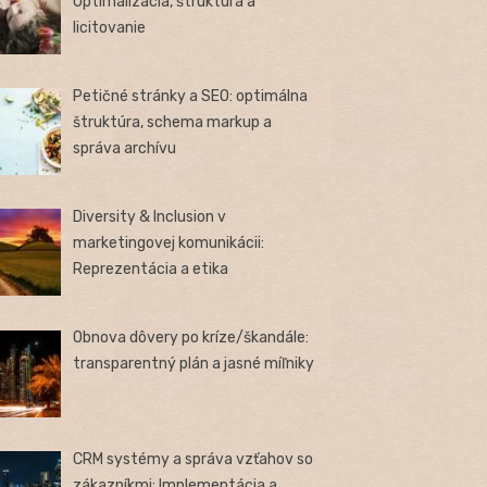
Optimalizácia, štruktúra a
licitovanie
Petičné stránky a SEO: optimálna
štruktúra, schema markup a
správa archívu
Diversity & Inclusion v
marketingovej komunikácii:
Reprezentácia a etika
Obnova dôvery po kríze/škandále:
transparentný plán a jasné míľniky
CRM systémy a správa vzťahov so
zákazníkmi: Implementácia a