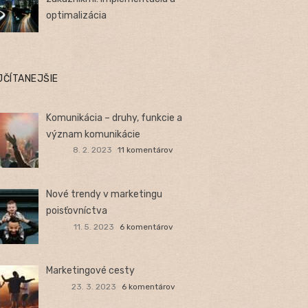
optimalizácia
JČÍTANEJŠIE
Komunikácia – druhy, funkcie a
význam komunikácie
8. 2. 2023
11 komentárov
Nové trendy v marketingu
poisťovníctva
11. 5. 2023
6 komentárov
Marketingové cesty
23. 3. 2023
6 komentárov