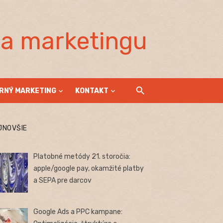
la marketingu
RNÝ MARKETING
KONTAKT
JNOVŠIE
Platobné metódy 21. storočia:
apple/google pay, okamžité platby
a SEPA pre darcov
Google Ads a PPC kampane: