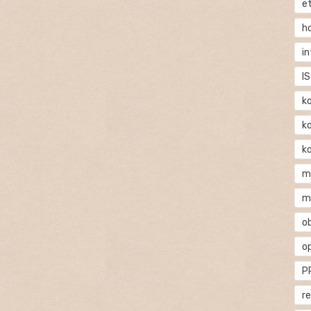
e
h
i
IS
k
k
k
m
m
o
o
P
r