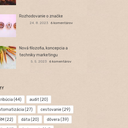
Rozhodovanie o značke
24. 8. 2023
6 komentárov
Nová filozofia, koncepcia a
techniky marketingu
5. 5. 2023
6 komentárov
MY
ribúcia
(44)
audit
(20)
utomatizácia
(27)
cestovanie
(29)
RM
(22)
dáta
(20)
dôvera
(39)