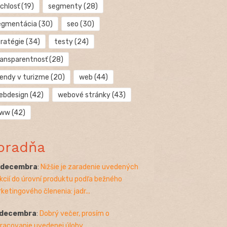
chlosť
(19)
segmenty
(28)
egmentácia
(30)
seo
(30)
tratégie
(34)
testy
(24)
ransparentnosť
(28)
rendy v turizme
(20)
web
(44)
ebdesign
(42)
webové stránky
(43)
ww
(42)
oradňa
. decembra
:
Nižšie je zaradenie uvedených
kcií do úrovní produktu podľa bežného
ketingového členenia: jadr...
 decembra
:
Dobrý večer, prosím o
racovanie uvedenej úlohy