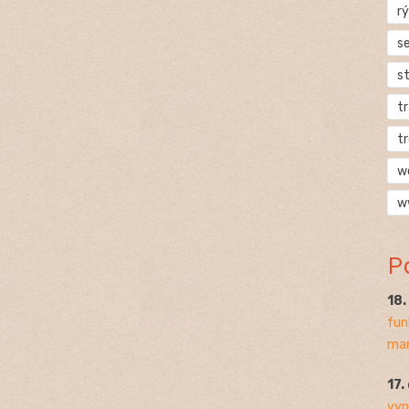
rý
s
s
t
t
w
w
P
18
fun
mar
17.
vyp