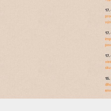
17.
pro
výro
17.
imp
pov
17.
vie
sku
15.
dlh
env