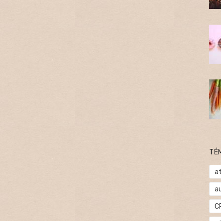
TÉ
at
a
C