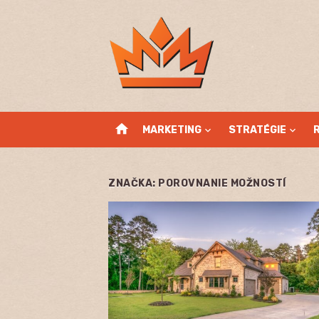
Skip
to
content
home
MARKETING
STRATÉGIE
ZNAČKA:
POROVNANIE MOŽNOSTÍ