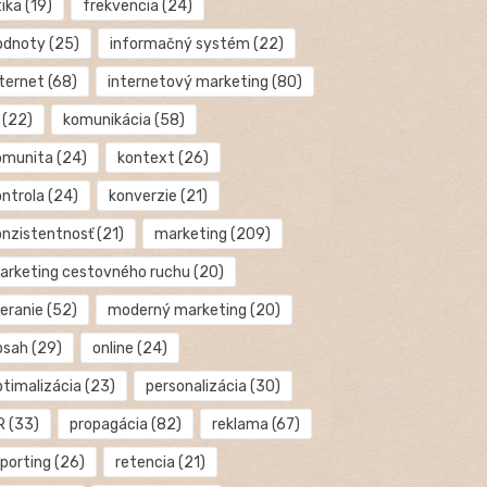
tika
(19)
frekvencia
(24)
odnoty
(25)
informačný systém
(22)
nternet
(68)
internetový marketing
(80)
(22)
komunikácia
(58)
omunita
(24)
kontext
(26)
ontrola
(24)
konverzie
(21)
onzistentnosť
(21)
marketing
(209)
arketing cestovného ruchu
(20)
eranie
(52)
moderný marketing
(20)
bsah
(29)
online
(24)
ptimalizácia
(23)
personalizácia
(30)
R
(33)
propagácia
(82)
reklama
(67)
eporting
(26)
retencia
(21)