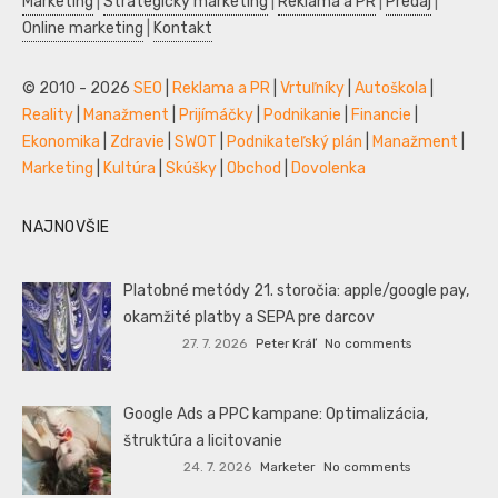
Marketing
|
Strategický marketing
|
Reklama a PR
|
Predaj
|
Online marketing
|
Kontakt
© 2010 - 2026
SEO
|
Reklama a PR
|
Vrtuľníky
|
Autoškola
|
Reality
|
Manažment
|
Prijímáčky
|
Podnikanie
|
Financie
|
Ekonomika
|
Zdravie
|
SWOT
|
Podnikateľský plán
|
Manažment
|
Marketing
|
Kultúra
|
Skúšky
|
Obchod
|
Dovolenka
NAJNOVŠIE
Platobné metódy 21. storočia: apple/google pay,
okamžité platby a SEPA pre darcov
27. 7. 2026
Peter Kráľ
No comments
Google Ads a PPC kampane: Optimalizácia,
štruktúra a licitovanie
24. 7. 2026
Marketer
No comments