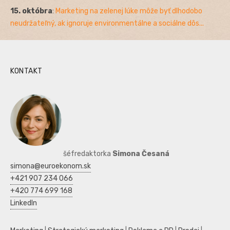
15. októbra
:
Marketing na zelenej lúke môže byť dlhodobo
neudržateľný, ak ignoruje environmentálne a sociálne dôs...
KONTAKT
šéfredaktorka
Simona Česaná
simona@euroekonom.sk
+421 907 234 066
+420 774 699 168
LinkedIn