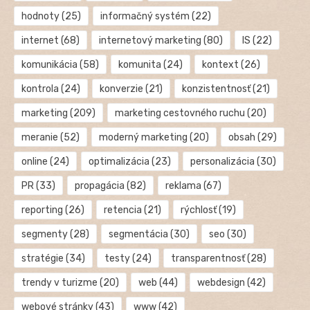
hodnoty
(25)
informačný systém
(22)
internet
(68)
internetový marketing
(80)
IS
(22)
komunikácia
(58)
komunita
(24)
kontext
(26)
kontrola
(24)
konverzie
(21)
konzistentnosť
(21)
marketing
(209)
marketing cestovného ruchu
(20)
meranie
(52)
moderný marketing
(20)
obsah
(29)
online
(24)
optimalizácia
(23)
personalizácia
(30)
PR
(33)
propagácia
(82)
reklama
(67)
reporting
(26)
retencia
(21)
rýchlosť
(19)
segmenty
(28)
segmentácia
(30)
seo
(30)
stratégie
(34)
testy
(24)
transparentnosť
(28)
trendy v turizme
(20)
web
(44)
webdesign
(42)
webové stránky
(43)
www
(42)