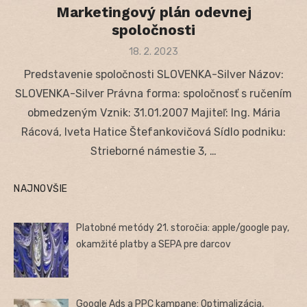
Marketingový plán odevnej
spoločnosti
Posted
18. 2. 2023
on
Predstavenie spoločnosti SLOVENKA-Silver Názov:
SLOVENKA-Silver Právna forma: spoločnosť s ručením
obmedzeným Vznik: 31.01.2007 Majiteľ: Ing. Mária
Rácová, Iveta Hatice Štefankovičová Sídlo podniku:
Strieborné námestie 3, …
NAJNOVŠIE
Platobné metódy 21. storočia: apple/google pay,
okamžité platby a SEPA pre darcov
Google Ads a PPC kampane: Optimalizácia,