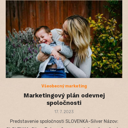
Všeobecný marketing
Marketingový plán odevnej
spoločnosti
Posted
17. 7. 2023
on
Predstavenie spoločnosti SLOVENKA-Silver Názov: