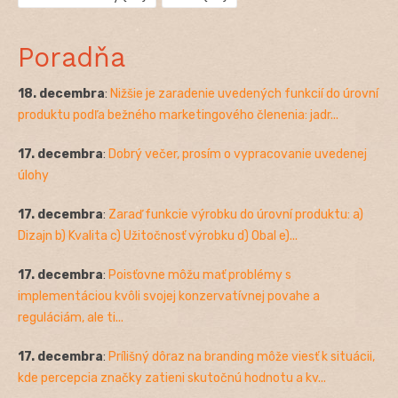
Poradňa
18. decembra
:
Nižšie je zaradenie uvedených funkcií do úrovní
produktu podľa bežného marketingového členenia: jadr...
17. decembra
:
Dobrý večer, prosím o vypracovanie uvedenej
úlohy
17. decembra
:
Zaraď funkcie výrobku do úrovní produktu: a)
Dizajn b) Kvalita c) Užitočnosť výrobku d) Obal e)...
17. decembra
:
Poisťovne môžu mať problémy s
implementáciou kvôli svojej konzervatívnej povahe a
reguláciám, ale ti...
17. decembra
:
Prílišný dôraz na branding môže viesť k situácii,
kde percepcia značky zatieni skutočnú hodnotu a kv...