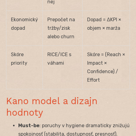
nej
Ekonomický
Prepočet na
Dopad = ΔKPI ×
dopad
tržby/zisk
objem × marža
alebo churn
Skóre
RICE/ICE s
Skóre = (Reach ×
priority
váhami
Impact ×
Confidence) /
Effort
Kano model a dizajn
hodnoty
Must-be
: poruchy v hygiene dramaticky znižujú
spokojnosť (stabilita, dostupnosť, presnosť).