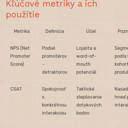
Kľúčové metriky a ich
použitie
Metrika
Definícia
Účel
Poz
NPS (Net
Podiel
Lojalita a
Segme
Promoter
promotérov
word-of-
podľa 
Score)
−
mouth
kohor
detraktorov
potenciál
produ
CSAT
Spokojnosť
Taktické
Nasad
s
zlepšovanie
hneď 
konkrétnou
dotykových
intera
interakciou
bodov