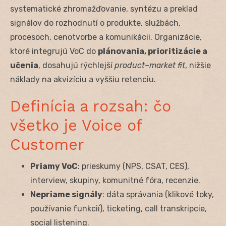
systematické zhromažďovanie, syntézu a preklad
signálov do rozhodnutí o produkte, službách,
procesoch, cenotvorbe a komunikácii. Organizácie,
ktoré integrujú VoC do
plánovania, prioritizácie a
učenia
, dosahujú rýchlejší
product–market fit
, nižšie
náklady na akvizíciu a vyššiu retenciu.
Definícia a rozsah: čo
všetko je Voice of
Customer
Priamy VoC
: prieskumy (NPS, CSAT, CES),
interview, skupiny, komunitné fóra, recenzie.
Nepriame signály
: dáta správania (klikové toky,
používanie funkcií), ticketing, call transkripcie,
social listening.