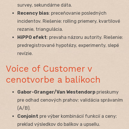
survey, sekundárne dáta.
Recency bias
: preceňovanie posledných
incidentov. Riešenie: rolling priemery, kvartilové
rezanie, triangulácia.
HiPPO efekt
: prevaha názoru autority. Riešenie:
predregistrované hypotézy, experimenty, slepé
revízie.
Voice of Customer v
cenotvorbe a balíkoch
Gabor-Granger/Van Westendorp
prieskumy
pre odhad cenových prahov; validácia správaním
(A/B).
Conjoint
pre výber kombinácií funkcií a ceny;
preklad výsledkov do balíkov a upsellu.