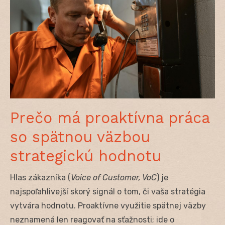
Prečo má proaktívna práca
so spätnou väzbou
strategickú hodnotu
Hlas zákazníka (
Voice of Customer, VoC
) je
najspoľahlivejší skorý signál o tom, či vaša stratégia
vytvára hodnotu. Proaktívne využitie spätnej väzby
neznamená len reagovať na sťažnosti; ide o