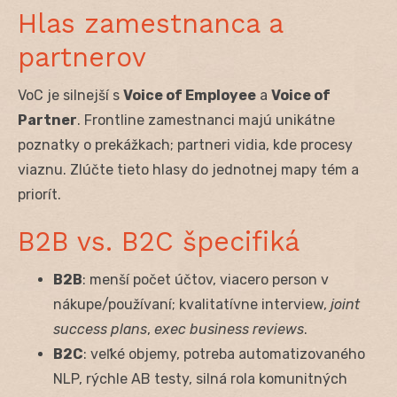
Hlas zamestnanca a
partnerov
VoC je silnejší s
Voice of Employee
a
Voice of
Partner
. Frontline zamestnanci majú unikátne
poznatky o prekážkach; partneri vidia, kde procesy
viaznu. Zlúčte tieto hlasy do jednotnej mapy tém a
priorít.
B2B vs. B2C špecifiká
B2B
: menší počet účtov, viacero person v
nákupe/používaní; kvalitatívne interview,
joint
success plans
,
exec business reviews
.
B2C
: veľké objemy, potreba automatizovaného
NLP, rýchle AB testy, silná rola komunitných