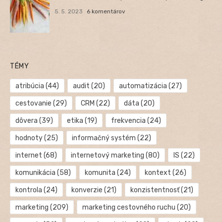
5. 5. 2023
6 komentárov
TÉMY
atribúcia
(44)
audit
(20)
automatizácia
(27)
cestovanie
(29)
CRM
(22)
dáta
(20)
dôvera
(39)
etika
(19)
frekvencia
(24)
hodnoty
(25)
informačný systém
(22)
internet
(68)
internetový marketing
(80)
IS
(22)
komunikácia
(58)
komunita
(24)
kontext
(26)
kontrola
(24)
konverzie
(21)
konzistentnosť
(21)
marketing
(209)
marketing cestovného ruchu
(20)