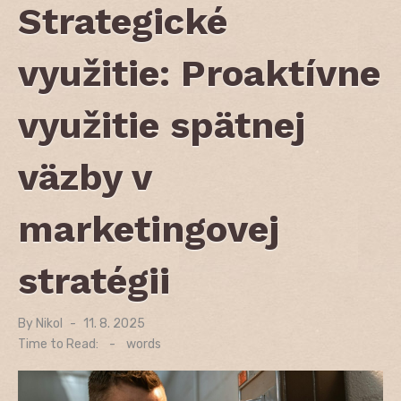
Strategické
využitie: Proaktívne
využitie spätnej
väzby v
marketingovej
stratégii
By
Nikol
Posted
11. 8. 2025
on
Time to Read:
-
words