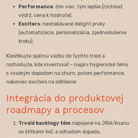
Performance
: čím viac, tým lepšie (rýchlosť,
výdrž, cena k hodnote).
Exciters
: neočakávané delight prvky
(automatizácia, personalizácia, zjednodušenie
kroku).
Klasifikujte spätnú väzbu do týchto tried a
rozhodujte, kde investovať – najprv hygienické témy
s vysokým dopadom na churn, potom performance,
nakoniec exciters na odlíšenie.
Integrácia do produktovej
roadmapy a procesov
Trvalé backlogy tém
napojené na JIRA/Asanu
so štítkami VoC a odhadom dopadu.