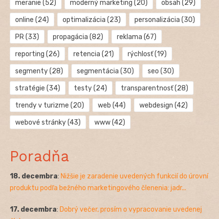
meranie
(52)
moderný marketing
(20)
obsah
(29)
online
(24)
optimalizácia
(23)
personalizácia
(30)
PR
(33)
propagácia
(82)
reklama
(67)
reporting
(26)
retencia
(21)
rýchlosť
(19)
segmenty
(28)
segmentácia
(30)
seo
(30)
stratégie
(34)
testy
(24)
transparentnosť
(28)
trendy v turizme
(20)
web
(44)
webdesign
(42)
webové stránky
(43)
www
(42)
Poradňa
18. decembra
:
Nižšie je zaradenie uvedených funkcií do úrovní
produktu podľa bežného marketingového členenia: jadr...
17. decembra
:
Dobrý večer, prosím o vypracovanie uvedenej