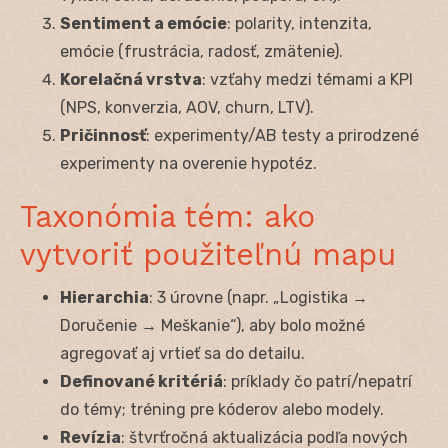
Sentiment a emócie
: polarity, intenzita,
emócie (frustrácia, radosť, zmätenie).
Korelačná vrstva
: vzťahy medzi témami a KPI
(NPS, konverzia, AOV, churn, LTV).
Pričinnosť
: experimenty/AB testy a prirodzené
experimenty na overenie hypotéz.
Taxonómia tém: ako
vytvoriť použiteľnú mapu
Hierarchia
: 3 úrovne (napr. „Logistika →
Doručenie → Meškanie“), aby bolo možné
agregovať aj vrtieť sa do detailu.
Definované kritériá
: príklady čo patrí/nepatrí
do témy; tréning pre kóderov alebo modely.
Revízia
: štvrťročná aktualizácia podľa nových