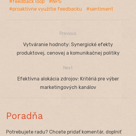
feedback loop
NPS
proaktívne využitie feedbacku
sentiment
Previous
Navigácia
Previous
Vytváranie hodnoty: Synergické efekty
v
post:
produktovej, cenovej a komunikačnej politiky
článku
Next
Next
Efektívna alokácia zdrojov: Kritériá pre výber
post:
marketingových kanálov
Poradňa
Potrebujete radu? Chcete pridať komentár, doplniť