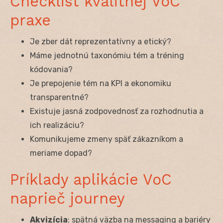
Checklist kvalitnej VoC
praxe
Je zber dát reprezentatívny a etický?
Máme jednotnú taxonómiu tém a tréning
kódovania?
Je prepojenie tém na KPI a ekonomiku
transparentné?
Existuje jasná zodpovednosť za rozhodnutia a
ich realizáciu?
Komunikujeme zmeny späť zákazníkom a
meriame dopad?
Príklady aplikácie VoC
naprieč journey
Akvizícia
: spätná väzba na messaging a bariéry