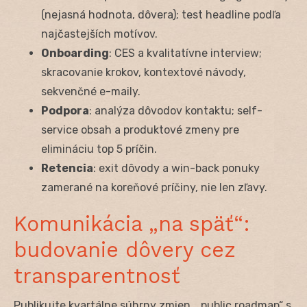
(nejasná hodnota, dôvera); test headline podľa
najčastejších motívov.
Onboarding
: CES a kvalitatívne interview;
skracovanie krokov, kontextové návody,
sekvenčné e-maily.
Podpora
: analýza dôvodov kontaktu; self-
service obsah a produktové zmeny pre
elimináciu top 5 príčin.
Retencia
: exit dôvody a win-back ponuky
zamerané na koreňové príčiny, nie len zľavy.
Komunikácia „na späť“:
budovanie dôvery cez
transparentnosť
Publikujte kvartálne súhrny zmien, „public roadmap“ s