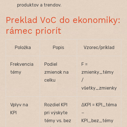
produktov a trendov.
Preklad VoC do ekonomiky:
rámec priorít
Položka
Popis
Vzorec/príklad
Frekvencia
Podiel
F =
témy
zmienok na
zmienky_témy
celku
/
všetky_zmienky
Vplyv na
Rozdiel KPI
ΔKPI = KPI_téma
KPI
pri výskyte
−
témy vs. bez
KPI_bez_témy