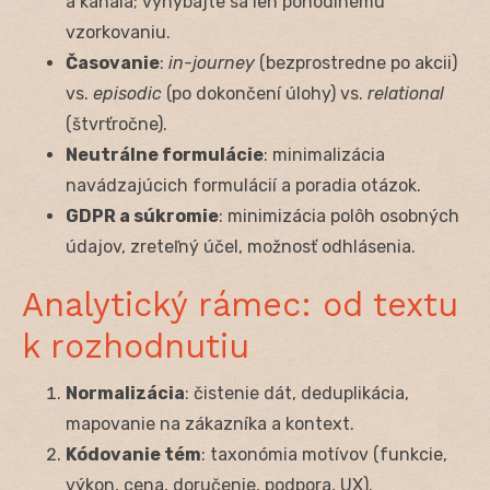
a kanála; vyhýbajte sa len pohodlnému
vzorkovaniu.
Časovanie
:
in-journey
(bezprostredne po akcii)
vs.
episodic
(po dokončení úlohy) vs.
relational
(štvrťročne).
Neutrálne formulácie
: minimalizácia
navádzajúcich formulácií a poradia otázok.
GDPR a súkromie
: minimizácia polôh osobných
údajov, zreteľný účel, možnosť odhlásenia.
Analytický rámec: od textu
k rozhodnutiu
Normalizácia
: čistenie dát, deduplikácia,
mapovanie na zákazníka a kontext.
Kódovanie tém
: taxonómia motívov (funkcie,
výkon, cena, doručenie, podpora, UX).