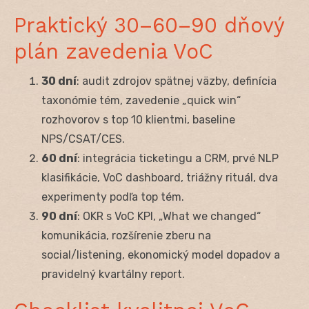
Praktický 30–60–90 dňový
plán zavedenia VoC
30 dní
: audit zdrojov spätnej väzby, definícia
taxonómie tém, zavedenie „quick win“
rozhovorov s top 10 klientmi, baseline
NPS/CSAT/CES.
60 dní
: integrácia ticketingu a CRM, prvé NLP
klasifikácie, VoC dashboard, triážny rituál, dva
experimenty podľa top tém.
90 dní
: OKR s VoC KPI, „What we changed“
komunikácia, rozšírenie zberu na
social/listening, ekonomický model dopadov a
pravidelný kvartálny report.