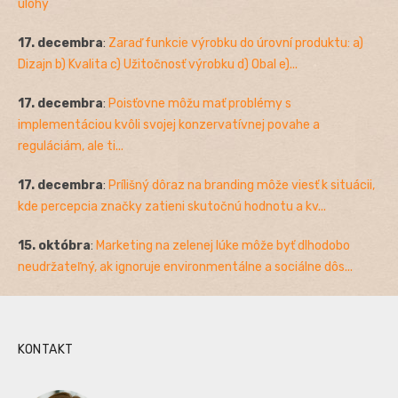
úlohy
17. decembra
:
Zaraď funkcie výrobku do úrovní produktu: a)
Dizajn b) Kvalita c) Užitočnosť výrobku d) Obal e)...
17. decembra
:
Poisťovne môžu mať problémy s
implementáciou kvôli svojej konzervatívnej povahe a
reguláciám, ale ti...
17. decembra
:
Prílišný dôraz na branding môže viesť k situácii,
kde percepcia značky zatieni skutočnú hodnotu a kv...
15. októbra
:
Marketing na zelenej lúke môže byť dlhodobo
neudržateľný, ak ignoruje environmentálne a sociálne dôs...
KONTAKT