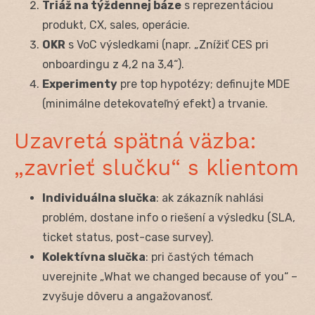
Triáž na týždennej báze
s reprezentáciou
produkt, CX, sales, operácie.
OKR
s VoC výsledkami (napr. „Znížiť CES pri
onboardingu z 4,2 na 3,4“).
Experimenty
pre top hypotézy; definujte MDE
(minimálne detekovateľný efekt) a trvanie.
Uzavretá spätná väzba:
„zavrieť slučku“ s klientom
Individuálna slučka
: ak zákazník nahlási
problém, dostane info o riešení a výsledku (SLA,
ticket status, post-case survey).
Kolektívna slučka
: pri častých témach
uverejnite „What we changed because of you“ –
zvyšuje dôveru a angažovanosť.