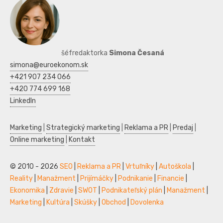
šéfredaktorka
Simona Česaná
simona@euroekonom.sk
+421 907 234 066
+420 774 699 168
LinkedIn
Marketing
|
Strategický marketing
|
Reklama a PR
|
Predaj
|
Online marketing
|
Kontakt
© 2010 - 2026
SEO
|
Reklama a PR
|
Vrtuľníky
|
Autoškola
|
Reality
|
Manažment
|
Prijímáčky
|
Podnikanie
|
Financie
|
Ekonomika
|
Zdravie
|
SWOT
|
Podnikateľský plán
|
Manažment
|
Marketing
|
Kultúra
|
Skúšky
|
Obchod
|
Dovolenka