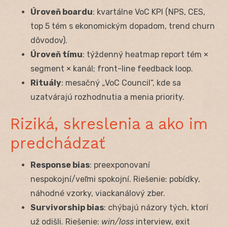
Úroveň boardu
: kvartálne VoC KPI (NPS, CES,
top 5 tém s ekonomickým dopadom, trend churn
dôvodov).
Úroveň tímu
: týždenný heatmap report tém ×
segment × kanál; front-line feedback loop.
Rituály
: mesačný „VoC Council“, kde sa
uzatvárajú rozhodnutia a menia priority.
Riziká, skreslenia a ako im
predchádzať
Response bias
: preexponovaní
nespokojní/veľmi spokojní. Riešenie: pobídky,
náhodné vzorky, viackanálový zber.
Survivorship bias
: chýbajú názory tých, ktorí
už odišli. Riešenie:
win/loss
interview, exit