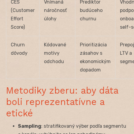
CES
Vnímaná
Prediktor
Vhodn
(Customer
náročnosť
budúceho
podpo
Effort
úlohy
churnu
onboa
Score)
self-s
Churn
Kódované
Prioritizácia
Prepoj
dôvody
motívy
zásahov s
LTV a
odchodu
ekonomickým
segm
dopadom
Metodiky zberu: aby dáta
boli reprezentatívne a
etické
Sampling
: stratifikovaný výber podľa segmentu