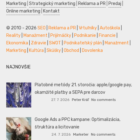
Marketing
|
Strategický marketing
|
Reklama a PR
|
Predaj
|
Online marketing
|
Kontakt
© 2010 - 2026
SEO
|
Reklama a PR
|
Vrtuľníky
|
Autoškola
|
Reality
|
Manažment
|
Prijímáčky
|
Podnikanie
|
Financie
|
Ekonomika
|
Zdravie
|
SWOT
|
Podnikateľský plán
|
Manažment
|
Marketing
|
Kultúra
|
Skúšky
|
Obchod
|
Dovolenka
NAJNOVŠIE
Platobné metódy 21. storočia: apple/google pay,
okamžité platby a SEPA pre darcov
27. 7. 2026
Peter Kráľ
No comments
Google Ads a PPC kampane: Optimalizácia,
štruktúra a licitovanie
24. 7. 2026
Marketer
No comments