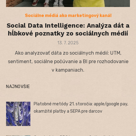
Sociálne médiá ako marketingový kanál
Social Data Intelligence: Analýza dát a
hĺbkové poznatky zo sociálnych médií
Posted
13. 7. 2025
on
Ako analyzovať dáta zo sociálnych médií: UTM,
sentiment, sociálne počúvanie a BI pre rozhodovanie
v kampaniach.
NAJNOVŠIE
Platobné metódy 21. storočia: apple/google pay,
okamžité platby a SEPA pre darcov