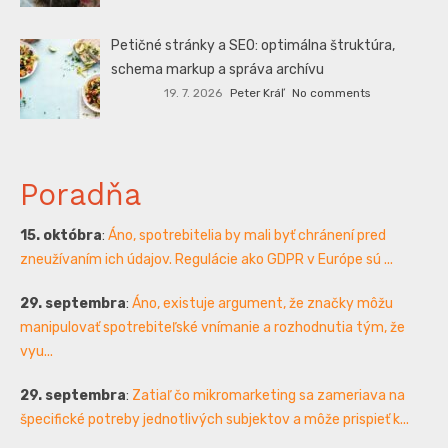
Petičné stránky a SEO: optimálna štruktúra,
schema markup a správa archívu
19. 7. 2026
Peter Kráľ
No comments
Poradňa
15. októbra
:
Áno, spotrebitelia by mali byť chránení pred
zneužívaním ich údajov. Regulácie ako GDPR v Európe sú ...
29. septembra
:
Áno, existuje argument, že značky môžu
manipulovať spotrebiteľské vnímanie a rozhodnutia tým, že
vyu...
29. septembra
:
Zatiaľ čo mikromarketing sa zameriava na
špecifické potreby jednotlivých subjektov a môže prispieť k...