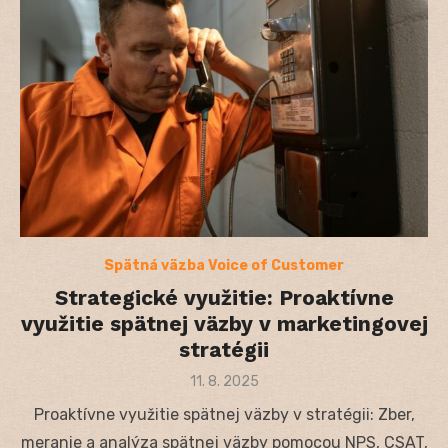
Spätná väzba Voice of Customer
Strategické využitie: Proaktívne
využitie spätnej väzby v marketingovej
stratégii
Posted
11. 8. 2025
on
Proaktívne využitie spätnej väzby v stratégii: Zber,
meranie a analýza spätnej väzby pomocou NPS, CSAT,