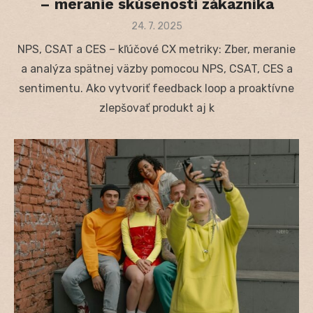
– meranie skúsenosti zákazníka
Posted
24. 7. 2025
on
NPS, CSAT a CES – kľúčové CX metriky: Zber, meranie
a analýza spätnej väzby pomocou NPS, CSAT, CES a
sentimentu. Ako vytvoriť feedback loop a proaktívne
zlepšovať produkt aj k