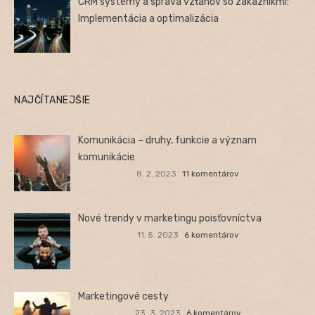
CRM systémy a správa vzťahov so zákazníkmi:
Implementácia a optimalizácia
NAJČÍTANEJŠIE
Komunikácia – druhy, funkcie a význam
komunikácie
8. 2. 2023
11 komentárov
Nové trendy v marketingu poisťovníctva
11. 5. 2023
6 komentárov
Marketingové cesty
23. 3. 2023
6 komentárov