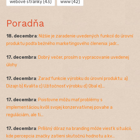
webové stránky
(43)
www
(42)
Poradňa
18. decembra
:
Nižšie je zaradenie uvedených funkcií do úrovní
produktu podľa bežného marketingového členenia: jadr...
17. decembra
:
Dobrý večer, prosím o vypracovanie uvedenej
úlohy
17. decembra
:
Zaraď funkcie výrobku do úrovní produktu: a)
Dizajn b) Kvalita c) Užitočnosť výrobku d) Obal e)...
17. decembra
:
Poisťovne môžu mať problémy s
implementáciou kvôli svojej konzervatívnej povahe a
reguláciám, ale ti...
17. decembra
:
Prílišný dôraz na branding môže viesť k situácii,
kde percepcia značky zatieni skutočnú hodnotu a kv...