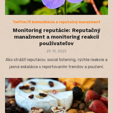
Twitter/X komunikácia a reputačný manažment
Monitoring reputácie: Reputačný
manažment a monitoring reakcií
používateľov
Posted
29. 10. 2025
on
Ako strážiť reputáciu: social listening, rýchle reakcie a
jasná eskalácia s reportovaním trendov a poučení.