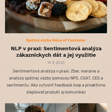
Spätná väzba Voice of Customer
NLP v praxi: Sentimentová analýza
zákazníckych dát a jej využitie
Posted
19. 9. 2025
on
Sentimentová analýza v praxi: Zber, meranie a
analýza spätnej väzby pomocou NPS, CSAT, CES a
sentimentu. Ako vytvoriť feedback loop a proaktívne
zlepšovať produkt aj komunikác