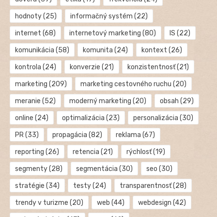
hodnoty
(25)
informačný systém
(22)
internet
(68)
internetový marketing
(80)
IS
(22)
komunikácia
(58)
komunita
(24)
kontext
(26)
kontrola
(24)
konverzie
(21)
konzistentnosť
(21)
marketing
(209)
marketing cestovného ruchu
(20)
meranie
(52)
moderný marketing
(20)
obsah
(29)
online
(24)
optimalizácia
(23)
personalizácia
(30)
PR
(33)
propagácia
(82)
reklama
(67)
reporting
(26)
retencia
(21)
rýchlosť
(19)
segmenty
(28)
segmentácia
(30)
seo
(30)
stratégie
(34)
testy
(24)
transparentnosť
(28)
trendy v turizme
(20)
web
(44)
webdesign
(42)