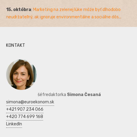
15. októbra
:
Marketing na zelenej lúke môže byť dlhodobo
neudržateľný, ak ignoruje environmentálne a sociálne dôs...
KONTAKT
šéfredaktorka
Simona Česaná
simona@euroekonom.sk
+421 907 234 066
+420 774 699 168
LinkedIn