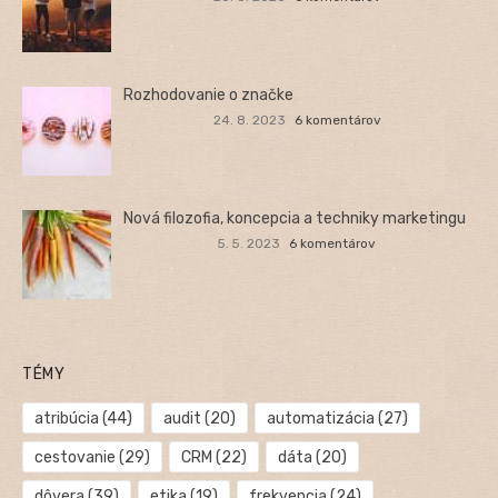
Rozhodovanie o značke
24. 8. 2023
6 komentárov
Nová filozofia, koncepcia a techniky marketingu
5. 5. 2023
6 komentárov
TÉMY
atribúcia
(44)
audit
(20)
automatizácia
(27)
cestovanie
(29)
CRM
(22)
dáta
(20)
dôvera
(39)
etika
(19)
frekvencia
(24)