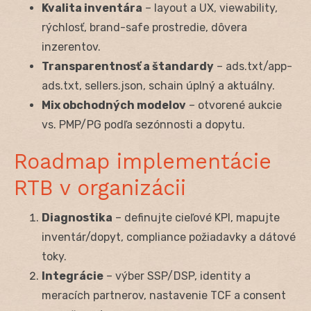
Kvalita inventára
– layout a UX, viewability,
rýchlosť, brand-safe prostredie, dôvera
inzerentov.
Transparentnosť a štandardy
– ads.txt/app-
ads.txt, sellers.json, schain úplný a aktuálny.
Mix obchodných modelov
– otvorené aukcie
vs. PMP/PG podľa sezónnosti a dopytu.
Roadmap implementácie
RTB v organizácii
Diagnostika
– definujte cieľové KPI, mapujte
inventár/dopyt, compliance požiadavky a dátové
toky.
Integrácie
– výber SSP/DSP, identity a
meracích partnerov, nastavenie TCF a consent