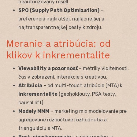
neautorizovaný resell.
SPO (Supply Path Optimization)
–
preferencia najkratšej, najlacnejšej a
najtransparentnejšej cesty k zdroju.
Meranie a atribúcia: od
klikov k inkrementalite
Viewability a pozornosť
– metriky viditeľnosti,
čas v zobrazení, interakcie s kreatívou.
Atribúcia
– od multi-touch atribúcie (MTA) k
inkrementalite
(geoholdouty, PSA testy,
causal lift).
Modely MMM
– marketing mix modelovanie pre
agregované rozpočtové rozhodnutia a
trianguláciu s MTA.
Post-view konverzie
– s opatrnosťou, s