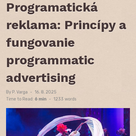
Programatická
reklama: Princípy a
fungovanie
programmatic
advertising
By
P. Varga
Posted
16. 8. 2025
on
Time to Read:
6 min
-
1233
words