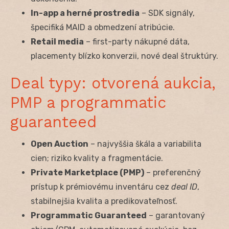
In-app a herné prostredia
– SDK signály,
špecifiká MAID a obmedzení atribúcie.
Retail media
– first-party nákupné dáta,
placementy blízko konverzii, nové deal štruktúry.
Deal typy: otvorená aukcia,
PMP a programmatic
guaranteed
Open Auction
– najvyššia škála a variabilita
cien; riziko kvality a fragmentácie.
Private Marketplace (PMP)
– preferenčný
prístup k prémiovému inventáru cez
deal ID
,
stabilnejšia kvalita a predikovateľnosť.
Programmatic Guaranteed
– garantovaný