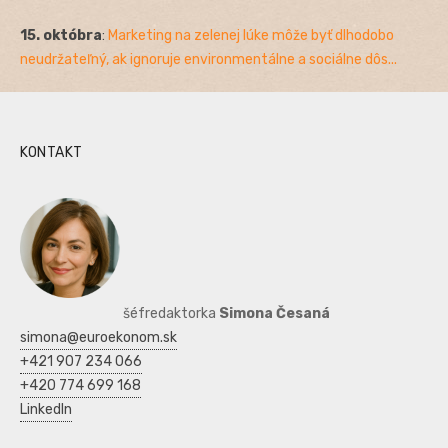
15. októbra
:
Marketing na zelenej lúke môže byť dlhodobo
neudržateľný, ak ignoruje environmentálne a sociálne dôs...
KONTAKT
šéfredaktorka
Simona Česaná
simona@euroekonom.sk
+421 907 234 066
+420 774 699 168
LinkedIn