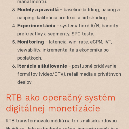
manažmentu.
Modely a pravidlá
– baseline bidding, pacing a
capping; kalibrácia predikcií a bid shading.
Experimentácia
– systematické A/B, bandity
pre kreatívy a segmenty, SPO testy.
Monitoring
– latencia, win-rate, eCPM, IVT,
viewability, inkrementalita a ekonomika po
poplatkoch.
Iterácia a škálovanie
– postupné pridávanie
formátov (video/CTV), retail media a privátnych
dealov.
RTB ako operačný systém
digitálnej monetizácie
RTB transformovalo médiá na trh s milisekundovou
likviditou, kde sa hodnota každej impresie oceňuje v