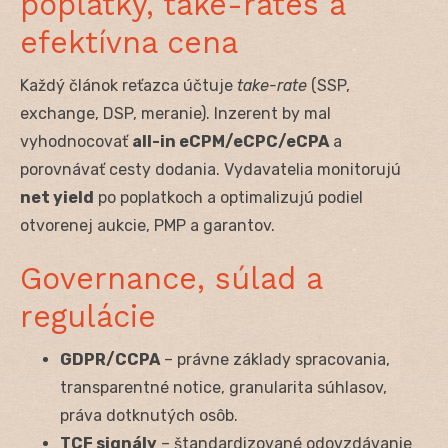
poplatky, take-rates a
efektívna cena
Každý článok reťazca účtuje
take-rate
(SSP,
exchange, DSP, meranie). Inzerent by mal
vyhodnocovať
all-in eCPM/eCPC/eCPA
a
porovnávať cesty dodania. Vydavatelia monitorujú
net yield
po poplatkoch a optimalizujú podiel
otvorenej aukcie, PMP a garantov.
Governance, súlad a
regulácie
GDPR/CCPA
– právne základy spracovania,
transparentné notice, granularita súhlasov,
práva dotknutých osôb.
TCF signály
– štandardizované odovzdávanie