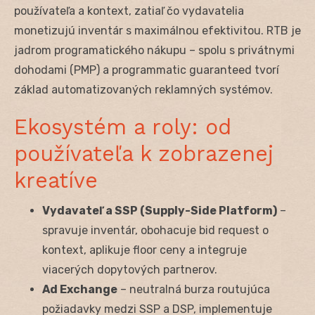
používateľa a kontext, zatiaľ čo vydavatelia
monetizujú inventár s maximálnou efektivitou. RTB je
jadrom programatického nákupu – spolu s privátnymi
dohodami (PMP) a programmatic guaranteed tvorí
základ automatizovaných reklamných systémov.
Ekosystém a roly: od
používateľa k zobrazenej
kreatíve
Vydavateľ a SSP (Supply-Side Platform)
–
spravuje inventár, obohacuje bid request o
kontext, aplikuje floor ceny a integruje
viacerých dopytových partnerov.
Ad Exchange
– neutralná burza routujúca
požiadavky medzi SSP a DSP, implementuje