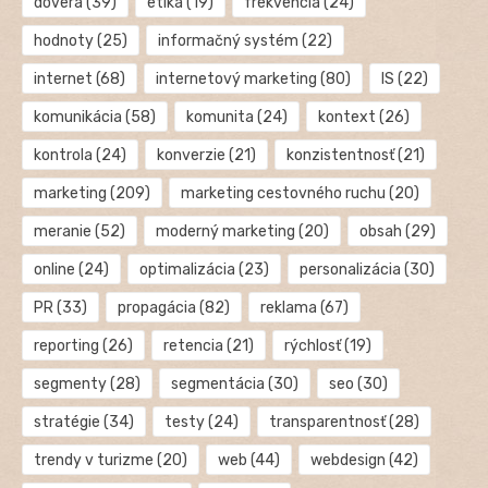
dôvera
(39)
etika
(19)
frekvencia
(24)
hodnoty
(25)
informačný systém
(22)
internet
(68)
internetový marketing
(80)
IS
(22)
komunikácia
(58)
komunita
(24)
kontext
(26)
kontrola
(24)
konverzie
(21)
konzistentnosť
(21)
marketing
(209)
marketing cestovného ruchu
(20)
meranie
(52)
moderný marketing
(20)
obsah
(29)
online
(24)
optimalizácia
(23)
personalizácia
(30)
PR
(33)
propagácia
(82)
reklama
(67)
reporting
(26)
retencia
(21)
rýchlosť
(19)
segmenty
(28)
segmentácia
(30)
seo
(30)
stratégie
(34)
testy
(24)
transparentnosť
(28)
trendy v turizme
(20)
web
(44)
webdesign
(42)