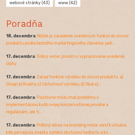
webové stránky
(43)
www
(42)
Poradňa
18. decembra
:
Nižšie je zaradenie uvedených funkcií do úrovní
produktu podľa bežného marketingového členenia: jadr...
17. decembra
:
Dobrý večer, prosím o vypracovanie uvedenej
úlohy
17. decembra
:
Zaraď funkcie výrobku do úrovní produktu: a)
Dizajn b) Kvalita c) Užitočnosť výrobku d) Obal e)...
17. decembra
:
Poisťovne môžu mať problémy s
implementáciou kvôli svojej konzervatívnej povahe a
reguláciám, ale ti...
17. decembra
:
Prílišný dôraz na branding môže viesť k situácii,
kde percepcia značky zatieni skutočnú hodnotu a kv...