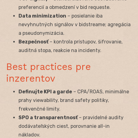
preferencií a obmedzení v bid requeste.
Data minimization
– posielanie iba
nevyhnutných signálov v bidstreame; agregácia
a pseudonymizácia.
Bezpečnosť
– kontrola prístupov, šifrovanie,
auditná stopa, reakcie na incidenty.
Best practices pre
inzerentov
Definujte KPI a garde
– CPA/ROAS, minimálne
prahy viewability, brand safety politiky,
frekvenčné limity.
SPO a transparentnosť
– pravidelné audity
dodávateľských ciest, porovnanie all-in
nákladov.