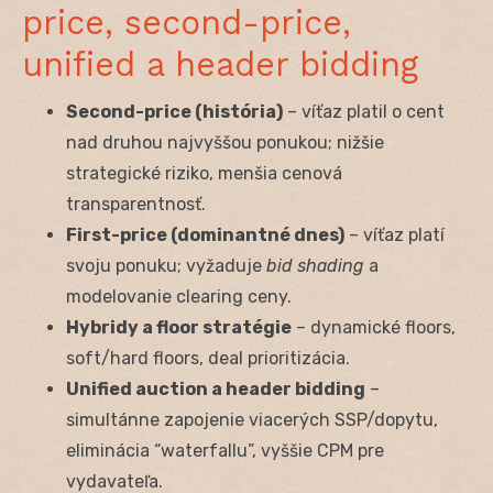
price, second-price,
unified a header bidding
Second-price (história)
– víťaz platil o cent
nad druhou najvyššou ponukou; nižšie
strategické riziko, menšia cenová
transparentnosť.
First-price (dominantné dnes)
– víťaz platí
svoju ponuku; vyžaduje
bid shading
a
modelovanie clearing ceny.
Hybridy a floor stratégie
– dynamické floors,
soft/hard floors, deal prioritizácia.
Unified auction a header bidding
–
simultánne zapojenie viacerých SSP/dopytu,
eliminácia “waterfallu”, vyššie CPM pre
vydavateľa.