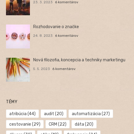
23. 3. 2023
6 komentárov
Rozhodovanie o značke
24. 8. 2023
6 komentárov
Nová filozofia, koncepcia a techniky marketingu
5. 5. 2023
6 komentárov
TÉMY
atribúcia
(44)
audit
(20)
automatizácia
(27)
cestovanie
(29)
CRM
(22)
dáta
(20)