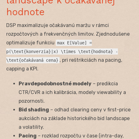
landscape k očakávanej
hodnote
DSP maximalizuje očakávanú maržu v rámci
rozpočtových a frekvenčných limitov. Zjednodušene
optimalizuje funkciu
max E[Value] =
p(\text{konverzia}|x) \times \text{hodnota} -
, pri reštrikciách na pacing,
\text{očakávaná cena}
capping a KPI.
Pravdepodobnostné modely
– predikcia
CTR/CVR a ich kalibrácia, modely viewability a
pozornosti.
Bid shading
– odhad clearing ceny v first-price
aukciách na základe historického bid landscape
a volatility.
Pacing
– rozklad rozpočtu v čase (intra-day,