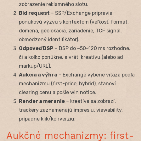
zobrazenie reklamného slotu.
Bid request
– SSP/Exchange pripravia
ponukovú výzvu s kontextom (veľkosť, formát,
doména, geolokácia, zariadenie, TCF signál,
obmedzený identifikátor).
Odpoveď DSP
– DSP do ~50–120 ms rozhodne,
či a koľko ponúkne, a vráti kreatívu (alebo ad
markup/URL).
Aukcia a výhra
– Exchange vyberie víťaza podľa
mechanizmu (first-price, hybrid), stanoví
clearing cenu a pošle win notice.
Render a meranie
– kreatíva sa zobrazí,
trackery zaznamenajú impresiu, viewability,
prípadne klik/konverziu.
Aukčné mechanizmy: first-