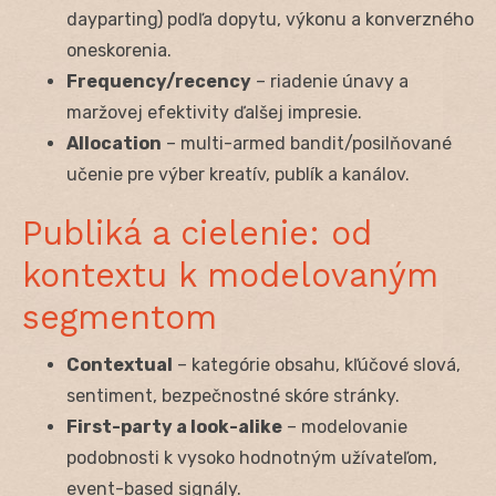
dayparting) podľa dopytu, výkonu a konverzného
oneskorenia.
Frequency/recency
– riadenie únavy a
maržovej efektivity ďalšej impresie.
Allocation
– multi-armed bandit/posilňované
učenie pre výber kreatív, publík a kanálov.
Publiká a cielenie: od
kontextu k modelovaným
segmentom
Contextual
– kategórie obsahu, kľúčové slová,
sentiment, bezpečnostné skóre stránky.
First-party a look-alike
– modelovanie
podobnosti k vysoko hodnotným užívateľom,
event-based signály.