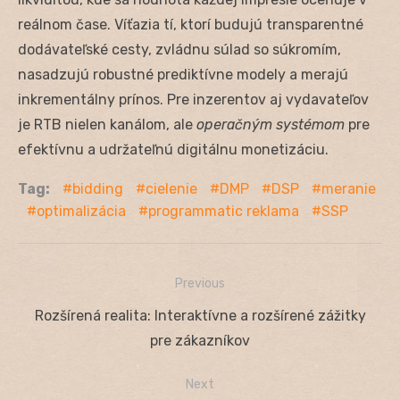
reálnom čase. Víťazia tí, ktorí budujú transparentné
dodávateľské cesty, zvládnu súlad so súkromím,
nasadzujú robustné prediktívne modely a merajú
inkrementálny prínos. Pre inzerentov aj vydavateľov
je RTB nielen kanálom, ale
operačným systémom
pre
efektívnu a udržateľnú digitálnu monetizáciu.
Tag:
bidding
cielenie
DMP
DSP
meranie
optimalizácia
programmatic reklama
SSP
Previous
Navigácia
Previous
Rozšírená realita: Interaktívne a rozšírené zážitky
v
post:
pre zákazníkov
článku
Next