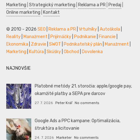
Marketing
|
Strategický marketing
|
Reklama a PR
|
Predaj
|
Online marketing
|
Kontakt
© 2010 - 2026
SEO
|
Reklama a PR
|
Vrtuľníky
|
Autoškola
|
Reality
|
Manažment
|
Prijímáčky
|
Podnikanie
|
Financie
|
Ekonomika
|
Zdravie
|
SWOT
|
Podnikateľský plán
|
Manažment
|
Marketing
|
Kultúra
|
Skúšky
|
Obchod
|
Dovolenka
NAJNOVŠIE
Platobné metódy 21. storočia: apple/google pay,
okamžité platby a SEPA pre darcov
27. 7. 2026
Peter Kráľ
No comments
Google Ads a PPC kampane: Optimalizácia,
štruktúra a licitovanie
24. 7. 2026
Marketer
No comments