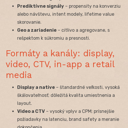
Prediktívne signály
– propensity na konverziu
alebo návštevu, intent modely, lifetime value
skorovanie.
Geo a zariadenie
– citlivo a agregovane, s
rešpektom k súkromiu a presnosti.
Formáty a kanály: display,
video, CTV, in-app a retail
media
Display a native
– štandardné veľkosti, vysoká
škálovateľnosť; dôležitá kvalita umiestnenia a
layout.
Video a CTV
– vysoký vplyv a CPM; prísnejšie
požiadavky na latenciu, brand safety a meranie
dokončenia.