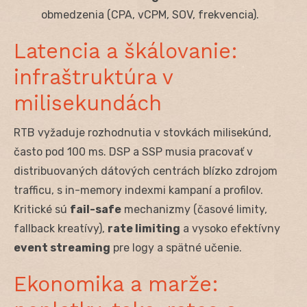
obmedzenia (CPA, vCPM, SOV, frekvencia).
Latencia a škálovanie:
infraštruktúra v
milisekundách
RTB vyžaduje rozhodnutia v stovkách milisekúnd,
často pod 100 ms. DSP a SSP musia pracovať v
distribuovaných dátových centrách blízko zdrojom
trafficu, s in-memory indexmi kampaní a profilov.
Kritické sú
fail-safe
mechanizmy (časové limity,
fallback kreatívy),
rate limiting
a vysoko efektívny
event streaming
pre logy a spätné učenie.
Ekonomika a marže: