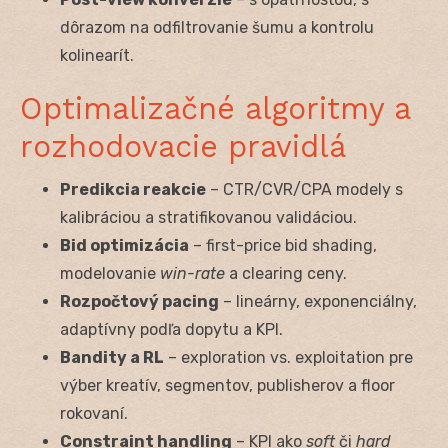
dôrazom na odfiltrovanie šumu a kontrolu
kolinearít.
Optimalizačné algoritmy a
rozhodovacie pravidlá
Predikcia reakcie
– CTR/CVR/CPA modely s
kalibráciou a stratifikovanou validáciou.
Bid optimizácia
– first-price bid shading,
modelovanie
win-rate
a clearing ceny.
Rozpočtový pacing
– lineárny, exponenciálny,
adaptívny podľa dopytu a KPI.
Bandity a RL
– exploration vs. exploitation pre
výber kreatív, segmentov, publisherov a floor
rokovaní.
Constraint handling
– KPI ako
soft
či
hard