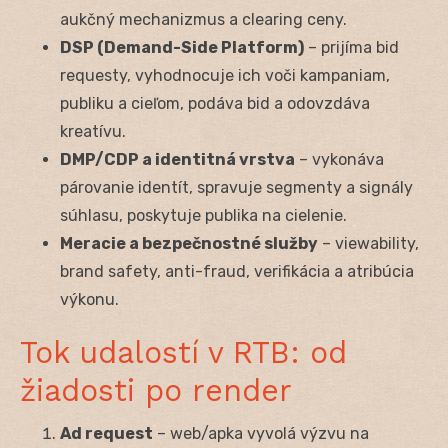
aukčný mechanizmus a clearing ceny.
DSP (Demand-Side Platform)
– prijíma bid
requesty, vyhodnocuje ich voči kampaniam,
publiku a cieľom, podáva bid a odovzdáva
kreatívu.
DMP/CDP a identitná vrstva
– vykonáva
párovanie identít, spravuje segmenty a signály
súhlasu, poskytuje publika na cielenie.
Meracie a bezpečnostné služby
– viewability,
brand safety, anti-fraud, verifikácia a atribúcia
výkonu.
Tok udalostí v RTB: od
žiadosti po render
Ad request
– web/apka vyvolá výzvu na