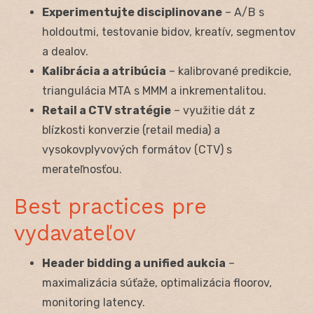
Experimentujte disciplinovane
– A/B s
holdoutmi, testovanie bidov, kreatív, segmentov
a dealov.
Kalibrácia a atribúcia
– kalibrované predikcie,
triangulácia MTA s MMM a inkrementalitou.
Retail a CTV stratégie
– využitie dát z
blízkosti konverzie (retail media) a
vysokovplyvových formátov (CTV) s
merateľnosťou.
Best practices pre
vydavateľov
Header bidding a unified aukcia
–
maximalizácia súťaže, optimalizácia floorov,
monitoring latency.