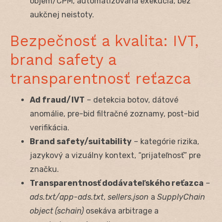
objem/CPM, automatizovaná exekúcia, bez
aukčnej neistoty.
Bezpečnosť a kvalita: IVT,
brand safety a
transparentnosť reťazca
Ad fraud/IVT
– detekcia botov, dátové
anomálie, pre-bid filtračné zoznamy, post-bid
verifikácia.
Brand safety/suitability
– kategórie rizika,
jazykový a vizuálny kontext, “prijateľnosť” pre
značku.
Transparentnosť dodávateľského reťazca
–
ads.txt/app-ads.txt
,
sellers.json
a
SupplyChain
object (schain)
osekáva arbitrage a