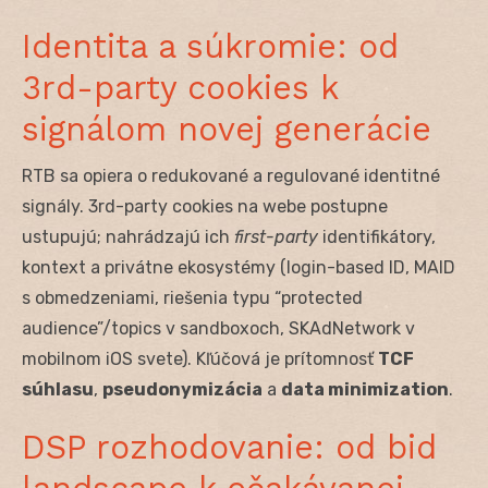
Identita a súkromie: od
3rd-party cookies k
signálom novej generácie
RTB sa opiera o redukované a regulované identitné
signály. 3rd-party cookies na webe postupne
ustupujú; nahrádzajú ich
first-party
identifikátory,
kontext a privátne ekosystémy (login-based ID, MAID
s obmedzeniami, riešenia typu “protected
audience”/topics v sandboxoch, SKAdNetwork v
mobilnom iOS svete). Kľúčová je prítomnosť
TCF
súhlasu
,
pseudonymizácia
a
data minimization
.
DSP rozhodovanie: od bid