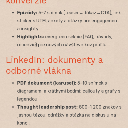
konverzie
Epizódy:
5–7 snímok (teaser→dôkaz→CTA), link
sticker s UTM, ankety a otázky pre engagement
a insighty.
Highlights:
evergreen sekcie (FAQ, návody,
recenzie) pre nových návštevníkov profilu.
LinkedIn: dokumenty a
odborné vlákna
PDF dokument (karusel):
5–10 snímok s
diagramami a krátkymi bodmi; callouty a grafy s
legendou.
Thought leadership post:
800–1 200 znakov s
jasnou tézou, odrážky a otázka na diskusiu na
konci.