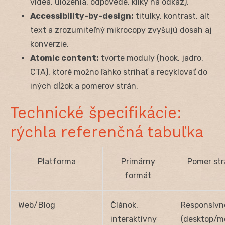
videa, uloženia, odpovede, kliky na odkaz).
Accessibility-by-design:
titulky, kontrast, alt
text a zrozumiteľný mikrocopy zvyšujú dosah aj
konverzie.
Atomic content:
tvorte moduly (hook, jadro,
CTA), ktoré možno ľahko strihať a recyklovať do
iných dĺžok a pomerov strán.
Technické špecifikácie:
rýchla referenčná tabuľka
Platforma
Primárny
Pomer str
formát
Web/Blog
Článok,
Responsívn
interaktívny
(desktop/mo