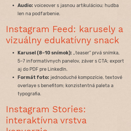
Audio:
voiceover s jasnou artikuláciou; hudba
len na podfarbenie.
Instagram Feed: karusely a
vizuálny edukatívny snack
Karusel (8–10 snímok):
„teaser“ prvá snímka,
5–7 informatívnych panelov, záver s CTA; export
aj do PDF pre LinkedIn.
Formát foto:
jednoduché kompozície, textové
overlaye s benefitom; konzistentná paleta a
typografia.
Instagram Stories:
interaktívna vrstva