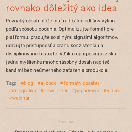
rovnako dôležitý ako idea
Rovnaký obsah môže mať radikálne odlišný výkon
podľa spôsobu podania. Optimalizujte formát pre
platformu, pracujte so silnými signálmi algoritmov,
udržujte prístupnosť a brand konzistenciu a
disciplinovane testujte. Vďaka repurposingu získa
jedna myšlienka mnohonásobný dosah naprieč
kanálmi bez neúmerného zaťaženia produkcie.
Tag:
blog
e-book
formáty obsahu
infografika
newsletter
prípadovka
video
webinár
Previous
Navigácia