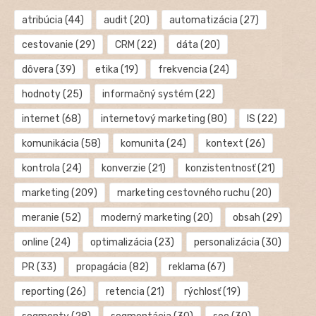
atribúcia
(44)
audit
(20)
automatizácia
(27)
cestovanie
(29)
CRM
(22)
dáta
(20)
dôvera
(39)
etika
(19)
frekvencia
(24)
hodnoty
(25)
informačný systém
(22)
internet
(68)
internetový marketing
(80)
IS
(22)
komunikácia
(58)
komunita
(24)
kontext
(26)
kontrola
(24)
konverzie
(21)
konzistentnosť
(21)
marketing
(209)
marketing cestovného ruchu
(20)
meranie
(52)
moderný marketing
(20)
obsah
(29)
online
(24)
optimalizácia
(23)
personalizácia
(30)
PR
(33)
propagácia
(82)
reklama
(67)
reporting
(26)
retencia
(21)
rýchlosť
(19)