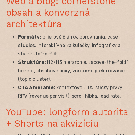
Web a blog: cornerstone
obsah a konverzná
architektúra
Formáty:
pilierové články, porovnania, case
studies, interaktívne kalkulačky, infografiky a
stiahnuteľné PDF.
Štruktúra:
H2/H3 hierarchia, „above-the-fold“
benefit, obsahové boxy, vnútorné prelinkovanie
(topic cluster).
CTA a meranie:
kontextové CTA, sticky prvky,
RPV (revenue per visit), scroll hĺbka, lead rate.
YouTube: longform autorita
+ Shorts na akvizíciu