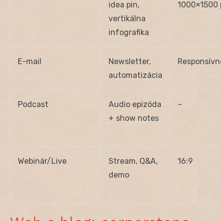
idea pin,
1000×1500 
vertikálna
infografika
E-mail
Newsletter,
Responsívn
automatizácia
Podcast
Audio epizóda
–
+ show notes
Webinár/Live
Stream, Q&A,
16:9
demo