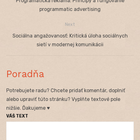
Previous
Programatická reklama: Princípy a fungovanie
v
post:
programmatic advertising
článku
Next
Next
Sociálna angažovanosť: Kritická úloha sociálnych
post:
sietí v modernej komunikácii
Poradňa
Potrebujete radu? Chcete pridať komentár, doplniť
alebo upraviť túto stránku? Vyplňte textové pole
nižšie. Ďakujeme ♥
VÁŠ TEXT