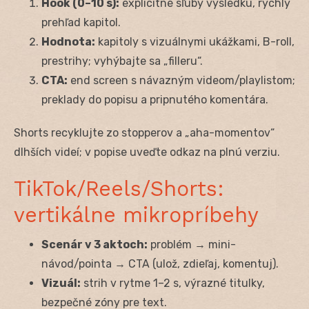
Hook (0–10 s):
explicitné sľuby výsledku, rýchly
prehľad kapitol.
Hodnota:
kapitoly s vizuálnymi ukážkami, B-roll,
prestrihy; vyhýbajte sa „filleru“.
CTA:
end screen s návazným videom/playlistom;
preklady do popisu a pripnutého komentára.
Shorts recyklujte zo stopperov a „aha-momentov“
dlhších videí; v popise uveďte odkaz na plnú verziu.
TikTok/Reels/Shorts:
vertikálne mikropríbehy
Scenár v 3 aktoch:
problém → mini-
návod/pointa → CTA (ulož, zdieľaj, komentuj).
Vizuál:
strih v rytme 1–2 s, výrazné titulky,
bezpečné zóny pre text.