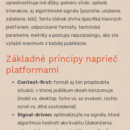
uprednostňuje iné dĺžky, pomery strán, spôsob
interakcie, aj algoritmické signály (pozretie, uloženie,
zdieľanie, klik). Tento článok zhŕňa špecifiká hlavných
platforiem, odporúčané formáty, technické
parametre, metriky a postupy repurposingu, aby ste
vyťažili maximum z každej publikácie.
Základné princípy naprieč
platformami
Context-first:
formát aj tón prispôsobte
situácii, v ktorej publikum obsah konzumuje
(mobil vs. desktop, ticho vs. so zvukom, rýchly
scroll vs. dlhé sústredenie).
Signal-driven:
optimalizujte na signály, ktoré
algoritmus hodnotí ako kvalitu (dokončenia