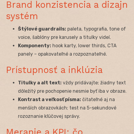
Brand konzistencia a dizajn
systém
Štýlové guardrails:
paleta, typografia, tone of
voice, šablóny pre karusely a titulky videí.
Komponenty:
hook karty, lower thirds, CTA
panely – opakovateľné a rozpoznateľné.
Prístupnosť a inklúzia
Titulky a alt text:
vždy pridávajte; žiadny text
dôležitý pre pochopenie nesmie byť iba v obraze.
Kontrast a veľkosť písma:
čitateľné aj na
menších obrazovkách; test na 5-sekundové
rozoznanie kľúčovej správy.
Meranie a KPI: čo