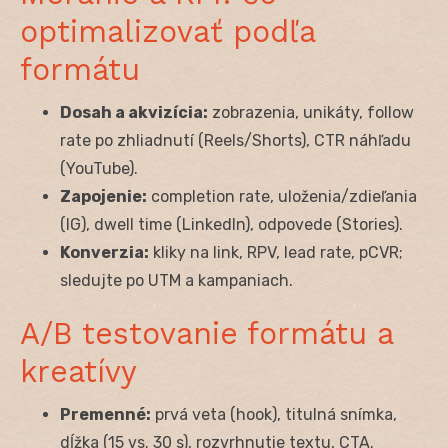
optimalizovať podľa
formátu
Dosah a akvizícia:
zobrazenia, unikáty, follow
rate po zhliadnutí (Reels/Shorts), CTR náhľadu
(YouTube).
Zapojenie:
completion rate, uloženia/zdieľania
(IG), dwell time (LinkedIn), odpovede (Stories).
Konverzia:
kliky na link, RPV, lead rate, pCVR;
sledujte po UTM a kampaniach.
A/B testovanie formátu a
kreatívy
Premenné:
prvá veta (hook), titulná snímka,
dĺžka (15 vs. 30 s), rozvrhnutie textu, CTA.