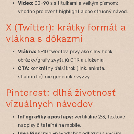
Video:
30–90 s s titulkami a veľkým písmom;
vhodné pre event highlight alebo stručný návod.
X (Twitter): krátky formát a
vlákna s dôkazmi
Vlákna:
5–10 tweetov, prvý ako silný hook;
obrázky/grafy zvyšujú CTR a uloženia.
CTA:
konkrétny ďalší krok (link, anketa,
stiahnutie), nie generické výzvy.
Pinterest: dlhá životnosť
vizuálnych návodov
Infografiky a postupy:
vertikálne 2:3, textové
nadpisy čitateľné na mobile.
Idea Pins:
mini-návody bez odkazov s vyšším