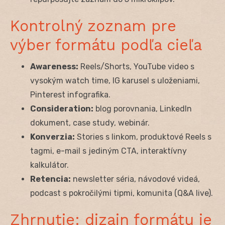
Kontrolný zoznam pre
výber formátu podľa cieľa
Awareness:
Reels/Shorts, YouTube video s
vysokým watch time, IG karusel s uloženiami,
Pinterest infografika.
Consideration:
blog porovnania, LinkedIn
dokument, case study, webinár.
Konverzia:
Stories s linkom, produktové Reels s
tagmi, e-mail s jediným CTA, interaktívny
kalkulátor.
Retencia:
newsletter séria, návodové videá,
podcast s pokročilými tipmi, komunita (Q&A live).
Zhrnutie: dizajn formátu je