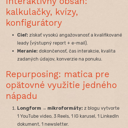
Interaktívny obsah:
kalkulačky, kvízy,
konfigurátory
Cieľ:
získať vysokú angažovanosť a kvalifikované
leady (výstupný report + e-mail).
Meranie:
dokončenosť, čas interakcie, kvalita
zadaných údajov, konverzie na ponuku.
Repurposing: matica pre
opätovné využitie jedného
nápadu
Longform → mikroformáty:
z blogu vytvorte
1 YouTube video, 3 Reels, 1 IG karusel, 1 LinkedIn
dokument, 1 newsletter.