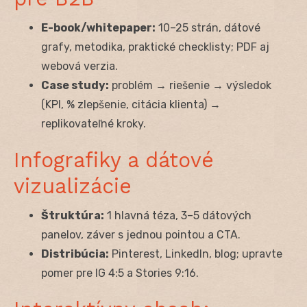
E-book/whitepaper:
10–25 strán, dátové
grafy, metodika, praktické checklisty; PDF aj
webová verzia.
Case study:
problém → riešenie → výsledok
(KPI, % zlepšenie, citácia klienta) →
replikovateľné kroky.
Infografiky a dátové
vizualizácie
Štruktúra:
1 hlavná téza, 3–5 dátových
panelov, záver s jednou pointou a CTA.
Distribúcia:
Pinterest, LinkedIn, blog; upravte
pomer pre IG 4:5 a Stories 9:16.