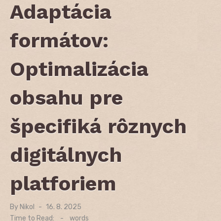
Adaptácia
formátov:
Optimalizácia
obsahu pre
špecifiká rôznych
digitálnych
platforiem
By
Nikol
Posted
16. 8. 2025
on
Time to Read:
-
words