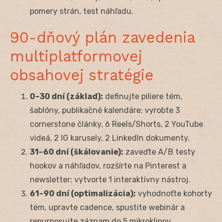
pomery strán, test náhľadu.
90-dňový plán zavedenia
multiplatformovej
obsahovej stratégie
0–30 dní (základ):
definujte piliere tém,
šablóny, publikačné kalendáre; vyrobte 3
cornerstone články, 6 Reels/Shorts, 2 YouTube
videá, 2 IG karusely, 2 LinkedIn dokumenty.
31–60 dní (škálovanie):
zaveďte A/B testy
hookov a náhľadov, rozšírte na Pinterest a
newsletter; vytvorte 1 interaktívny nástroj.
61–90 dní (optimalizácia):
vyhodnoťte kohorty
tém, upravte cadence, spustite webinár a
repurposujte záznam do 5 mikroklipov.