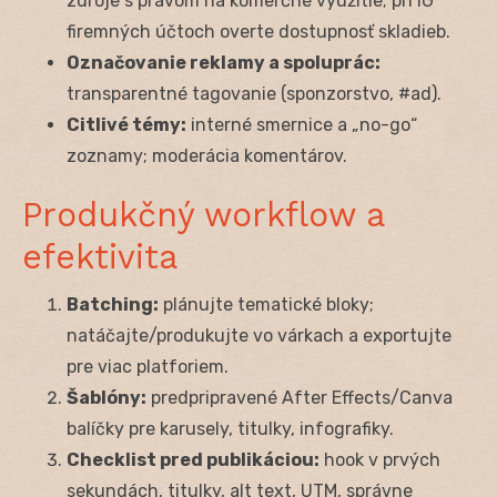
zdroje s právom na komerčné využitie; pri IG
firemných účtoch overte dostupnosť skladieb.
Označovanie reklamy a spoluprác:
transparentné tagovanie (sponzorstvo, #ad).
Citlivé témy:
interné smernice a „no-go“
zoznamy; moderácia komentárov.
Produkčný workflow a
efektivita
Batching:
plánujte tematické bloky;
natáčajte/produkujte vo várkach a exportujte
pre viac platforiem.
Šablóny:
predpripravené After Effects/Canva
balíčky pre karusely, titulky, infografiky.
Checklist pred publikáciou:
hook v prvých
sekundách, titulky, alt text, UTM, správne