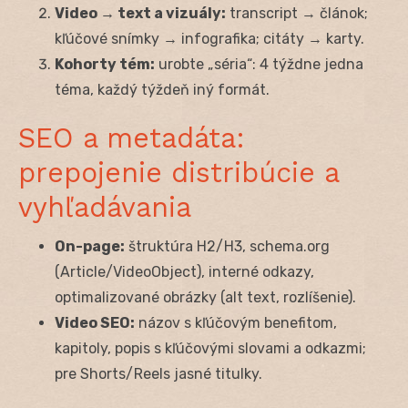
Video → text a vizuály:
transcript → článok;
kľúčové snímky → infografika; citáty → karty.
Kohorty tém:
urobte „séria“: 4 týždne jedna
téma, každý týždeň iný formát.
SEO a metadáta:
prepojenie distribúcie a
vyhľadávania
On-page:
štruktúra H2/H3, schema.org
(Article/VideoObject), interné odkazy,
optimalizované obrázky (alt text, rozlíšenie).
Video SEO:
názov s kľúčovým benefitom,
kapitoly, popis s kľúčovými slovami a odkazmi;
pre Shorts/Reels jasné titulky.