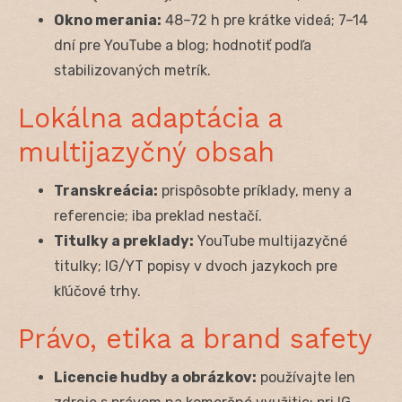
Okno merania:
48–72 h pre krátke videá; 7–14
dní pre YouTube a blog; hodnotiť podľa
stabilizovaných metrík.
Lokálna adaptácia a
multijazyčný obsah
Transkreácia:
prispôsobte príklady, meny a
referencie; iba preklad nestačí.
Titulky a preklady:
YouTube multijazyčné
titulky; IG/YT popisy v dvoch jazykoch pre
kľúčové trhy.
Právo, etika a brand safety
Licencie hudby a obrázkov:
používajte len