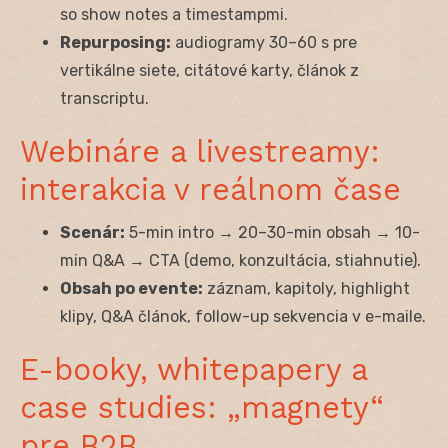
so show notes a timestampmi.
Repurposing:
audiogramy 30–60 s pre
vertikálne siete, citátové karty, článok z
transcriptu.
Webináre a livestreamy:
interakcia v reálnom čase
Scenár:
5-min intro → 20–30-min obsah → 10-
min Q&A → CTA (demo, konzultácia, stiahnutie).
Obsah po evente:
záznam, kapitoly, highlight
klipy, Q&A článok, follow-up sekvencia v e-maile.
E-booky, whitepapery a
case studies: „magnety“
pre B2B