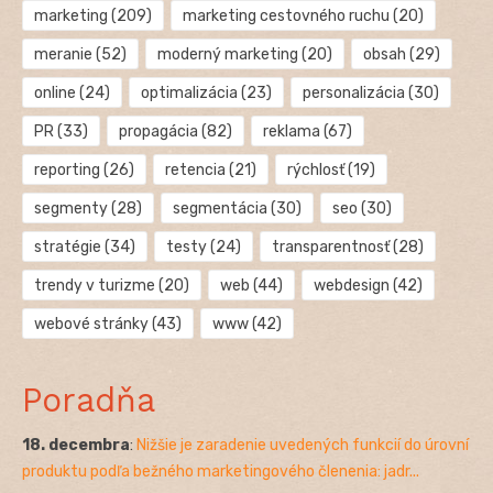
marketing
(209)
marketing cestovného ruchu
(20)
meranie
(52)
moderný marketing
(20)
obsah
(29)
online
(24)
optimalizácia
(23)
personalizácia
(30)
PR
(33)
propagácia
(82)
reklama
(67)
reporting
(26)
retencia
(21)
rýchlosť
(19)
segmenty
(28)
segmentácia
(30)
seo
(30)
stratégie
(34)
testy
(24)
transparentnosť
(28)
trendy v turizme
(20)
web
(44)
webdesign
(42)
webové stránky
(43)
www
(42)
Poradňa
18. decembra
:
Nižšie je zaradenie uvedených funkcií do úrovní
produktu podľa bežného marketingového členenia: jadr...