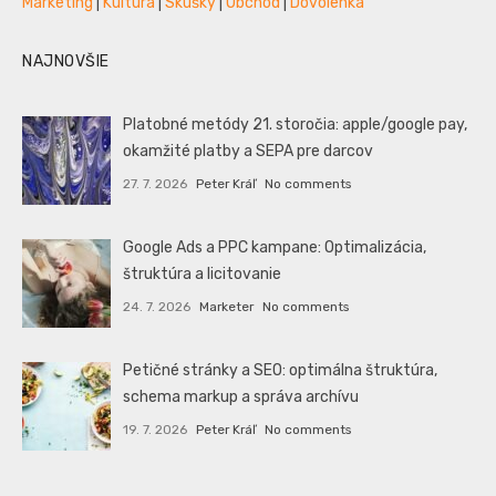
Marketing
|
Kultúra
|
Skúšky
|
Obchod
|
Dovolenka
NAJNOVŠIE
Platobné metódy 21. storočia: apple/google pay,
okamžité platby a SEPA pre darcov
27. 7. 2026
Peter Kráľ
No comments
Google Ads a PPC kampane: Optimalizácia,
štruktúra a licitovanie
24. 7. 2026
Marketer
No comments
Petičné stránky a SEO: optimálna štruktúra,
schema markup a správa archívu
19. 7. 2026
Peter Kráľ
No comments