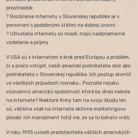
prostriedok:
? Rozšírenie internetu v Slovenskej republike je v
porovnaní s podobnými štátmi na dobrej úrovni
? Užívatelia internetu sú mladí, majú nadpriemerné
vzdelanie a príjmy
V USA sú s internetom o krok pred Európou a problém,
či a prečo vstúpiť, riešili americkí podnikatelia skôr ako
podnikatelia v Slovenskej republike. Ich postup skončil
vo všetkých prípadoch rovnako… Poznáte nejakú
významnú americkú spoločnosť, ktorá by dnes nebola
na internete? Niektoré firmy tam na svoju škodu len
sú, väčšina však na internete aktívne marketingovo
pôsobí. Ich manažment totiž vie, že sa to bohato vráti.
V roku 1995 uviedli predstavitelia väčších amerických