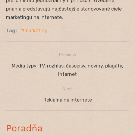
pre ich firmu jednoznačným prínosom. Uvedené
priania predstavujú najčastejšie stanovované ciele
marketingu na internete.
Tag:
marketing
Previous
Navigácia
Previous
Media typy: TV, rozhlas, časopisy, noviny, plagáty,
v
post:
Internet
článku
Next
Next
Reklama na internete
post:
Poradňa