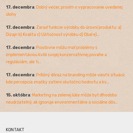
17. decembra
:
Dobrý večer, prosím o vypracovanie uvedenej
úlohy
17. decembra
:
Zaraď funkcie výrobku do úrovní produktu: a)
Dizajn b) Kvalita c) Užitočnosť výrobku d) Obal e)...
17. decembra
:
Poisťovne môžu mať problémy s
implementáciou kvôli svojej konzervatívnej povahe a
reguláciám, ale ti...
17. decembra
:
Prílišný dôraz na branding môže viesť k situácii,
kde percepcia značky zatieni skutočnú hodnotu a kv...
15. októbra
:
Marketing na zelenej lúke môže byť dlhodobo
neudržateľný, ak ignoruje environmentálne a sociálne dôs...
KONTAKT