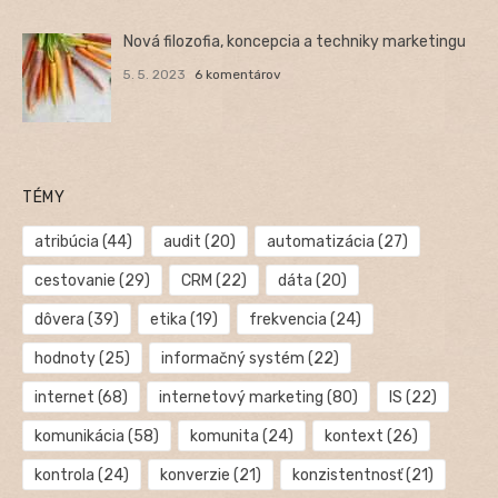
Nová filozofia, koncepcia a techniky marketingu
5. 5. 2023
6 komentárov
TÉMY
atribúcia
(44)
audit
(20)
automatizácia
(27)
cestovanie
(29)
CRM
(22)
dáta
(20)
dôvera
(39)
etika
(19)
frekvencia
(24)
hodnoty
(25)
informačný systém
(22)
internet
(68)
internetový marketing
(80)
IS
(22)
komunikácia
(58)
komunita
(24)
kontext
(26)
kontrola
(24)
konverzie
(21)
konzistentnosť
(21)