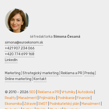
šéfredaktorka
Simona Česaná
simona@euroekonom.sk
+421 907 234 066
+420 774 699 168
LinkedIn
Marketing
|
Strategický marketing
|
Reklama a PR
|
Predaj
|
Online marketing
|
Kontakt
© 2010 - 2026
SEO
|
Reklama a PR
|
Vrtuľníky
|
Autoškola
|
Reality
|
Manažment
|
Prijímáčky
|
Podnikanie
|
Financie
|
Ekonomika
|
Zdravie
|
SWOT
|
Podnikateľský plán
|
Manažment
|