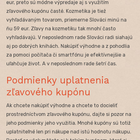
eur, preto sú módne výpredaje aj s využitím
zľavového kupónu časté. Kozmetika je tiež
vyhľadávaným tovarom, priemerne Slováci minú na
ňu 59 eur. Zľavy na kozmetiku tak mnohí často
vyhľadávajú. V neposlednom rade Slováci radi siahajú
aj po dobrých knihách. Nakúpiť výhodne a z pohodlia
za pomoci počítača či smartfónu je efektívnejšie a
uľahčuje život. A v neposlednom rade šetrí čas.
Podmienky uplatnenia
zľavového kupónu
Ak chcete nakúpiť výhodne a chcete to docieliť
prostredníctvom zľavového kupónu, dajte si pozor na
jeho podmienky jeho využitia. Mnohé kupóny sú totiž
uplatniteľné len pri nákupe nad istú hodnotu nákupu.