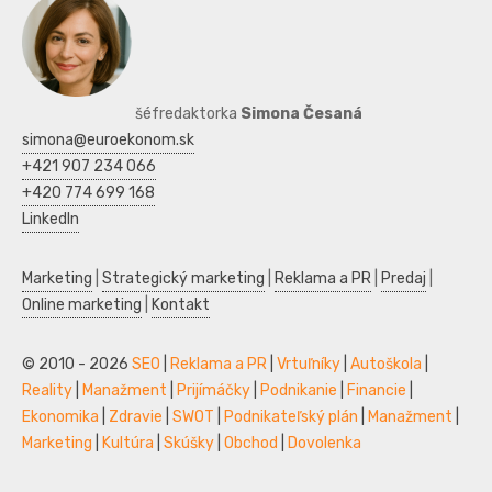
šéfredaktorka
Simona Česaná
simona@euroekonom.sk
+421 907 234 066
+420 774 699 168
LinkedIn
Marketing
|
Strategický marketing
|
Reklama a PR
|
Predaj
|
Online marketing
|
Kontakt
© 2010 - 2026
SEO
|
Reklama a PR
|
Vrtuľníky
|
Autoškola
|
Reality
|
Manažment
|
Prijímáčky
|
Podnikanie
|
Financie
|
Ekonomika
|
Zdravie
|
SWOT
|
Podnikateľský plán
|
Manažment
|
Marketing
|
Kultúra
|
Skúšky
|
Obchod
|
Dovolenka