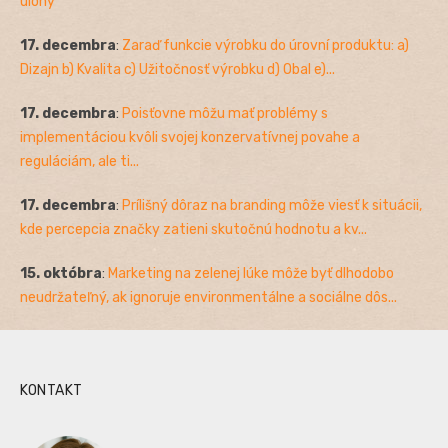
úlohy
17. decembra
:
Zaraď funkcie výrobku do úrovní produktu: a)
Dizajn b) Kvalita c) Užitočnosť výrobku d) Obal e)...
17. decembra
:
Poisťovne môžu mať problémy s
implementáciou kvôli svojej konzervatívnej povahe a
reguláciám, ale ti...
17. decembra
:
Prílišný dôraz na branding môže viesť k situácii,
kde percepcia značky zatieni skutočnú hodnotu a kv...
15. októbra
:
Marketing na zelenej lúke môže byť dlhodobo
neudržateľný, ak ignoruje environmentálne a sociálne dôs...
KONTAKT