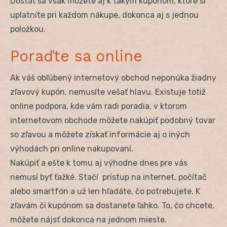
Dostať sa však môžete aj k takým kupónom, ktoré si
uplatníte pri každom nákupe, dokonca aj s jednou
položkou.
Poraďte sa online
Ak váš obľúbený internetový obchod neponúka žiadny
zľavový kupón, nemusíte vešať hlavu. Existuje totiž
online podpora, kde vám radi poradia, v ktorom
internetovom obchode môžete nakúpiť podobný tovar
so zľavou a môžete získať informácie aj o iných
výhodách pri online nakupovaní.
Nakúpiť a ešte k tomu aj výhodne dnes pre vás
nemusí byť ťažké. Stačí prístup na internet, počítač
alebo smartfón a už len hľadáte, čo potrebujete. K
zľavám či kupónom sa dostanete ľahko. To, čo chcete,
môžete nájsť dokonca na jednom mieste.