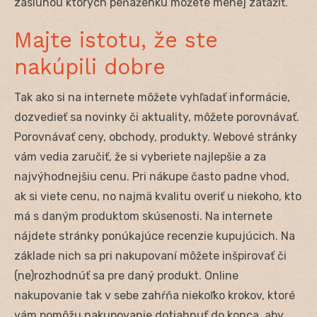
zásluhou ktorých peňaženku môžete menej zaťažiť.
Majte istotu, že ste
nakúpili dobre
Tak ako si na internete môžete vyhľadať informácie,
dozvedieť sa novinky či aktuality, môžete porovnávať.
Porovnávať ceny, obchody, produkty. Webové stránky
vám vedia zaručiť, že si vyberiete najlepšie a za
najvýhodnejšiu cenu. Pri nákupe často padne vhod,
ak si viete cenu, no najmä kvalitu overiť u niekoho, kto
má s daným produktom skúsenosti. Na internete
nájdete stránky ponúkajúce recenzie kupujúcich. Na
základe nich sa pri nakupovaní môžete inšpirovať či
(ne)rozhodnúť sa pre daný produkt. Online
nakupovanie tak v sebe zahŕňa niekoľko krokov, ktoré
vám pomôžu nakupovanie dotiahnuť do konca, aby