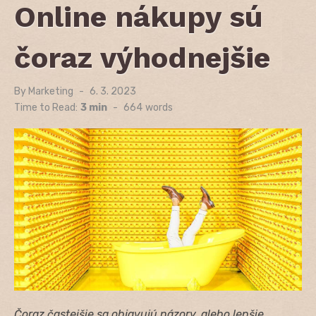
Online nákupy sú
čoraz výhodnejšie
By
Marketing
Posted
6. 3. 2023
on
Time to Read:
3 min
-
664
words
Čoraz častejšie sa objavujú názory, alebo lepšie