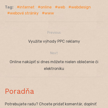
Tag:
internet
online
web
webdesign
webové stránky
www
Previous
Navigácia
Previous
Využite výhody PPC reklamy
v
post:
Next
článku
Next
Online nakúpiť si dnes môžete nielen oblečenie či
post:
elektroniku
Poradňa
Potrebujete radu? Chcete pridať komentár, doplniť