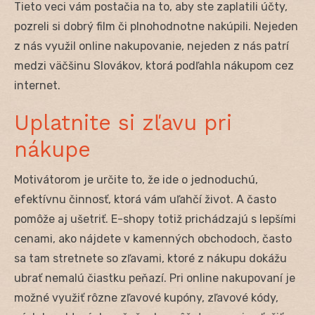
Tieto veci vám postačia na to, aby ste zaplatili účty,
pozreli si dobrý film či plnohodnotne nakúpili. Nejeden
z nás využil online nakupovanie, nejeden z nás patrí
medzi väčšinu Slovákov, ktorá podľahla nákupom cez
internet.
Uplatnite si zľavu pri
nákupe
Motivátorom je určite to, že ide o jednoduchú,
efektívnu činnosť, ktorá vám uľahčí život. A často
pomôže aj ušetriť. E-shopy totiž prichádzajú s lepšími
cenami, ako nájdete v kamenných obchodoch, často
sa tam stretnete so zľavami, ktoré z nákupu dokážu
ubrať nemalú čiastku peňazí. Pri online nakupovaní je
možné využiť rôzne zľavové kupóny, zľavové kódy,