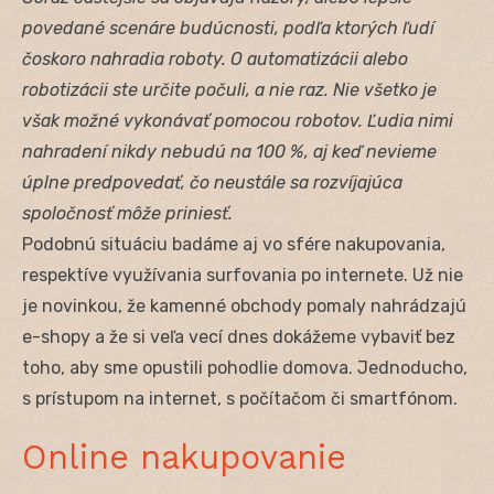
povedané scenáre budúcnosti, podľa ktorých ľudí
čoskoro nahradia roboty. O automatizácii alebo
robotizácii ste určite počuli, a nie raz. Nie všetko je
však možné vykonávať pomocou robotov. Ľudia nimi
nahradení nikdy nebudú na 100 %, aj keď nevieme
úplne predpovedať, čo neustále sa rozvíjajúca
spoločnosť môže priniesť.
Podobnú situáciu badáme aj vo sfére nakupovania,
respektíve využívania surfovania po internete. Už nie
je novinkou, že kamenné obchody pomaly nahrádzajú
e-shopy a že si veľa vecí dnes dokážeme vybaviť bez
toho, aby sme opustili pohodlie domova. Jednoducho,
s prístupom na internet, s počítačom či smartfónom.
Online nakupovanie