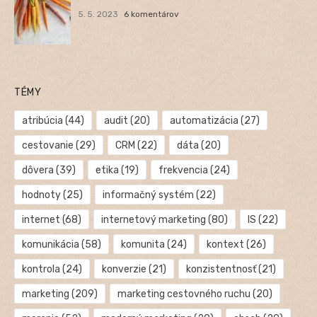
5. 5. 2023
6 komentárov
TÉMY
atribúcia
(44)
audit
(20)
automatizácia
(27)
cestovanie
(29)
CRM
(22)
dáta
(20)
dôvera
(39)
etika
(19)
frekvencia
(24)
hodnoty
(25)
informačný systém
(22)
internet
(68)
internetový marketing
(80)
IS
(22)
komunikácia
(58)
komunita
(24)
kontext
(26)
kontrola
(24)
konverzie
(21)
konzistentnosť
(21)
marketing
(209)
marketing cestovného ruchu
(20)