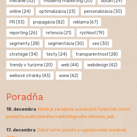
meranie
(52)
moderný marketing
(20)
obsah
(29)
online
(24)
optimalizácia
(23)
personalizácia
(30)
PR
(33)
propagácia
(82)
reklama
(67)
reporting
(26)
retencia
(21)
rýchlosť
(19)
segmenty
(28)
segmentácia
(30)
seo
(30)
stratégie
(34)
testy
(24)
transparentnosť
(28)
trendy v turizme
(20)
web
(44)
webdesign
(42)
webové stránky
(43)
www
(42)
Poradňa
18. decembra
:
Nižšie je zaradenie uvedených funkcií do úrovní
produktu podľa bežného marketingového členenia: jadr...
17. decembra
:
Dobrý večer, prosím o vypracovanie uvedenej