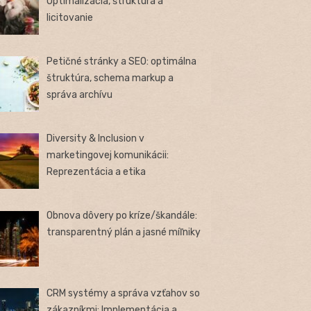
Optimalizácia, štruktúra a
licitovanie
Petičné stránky a SEO: optimálna
štruktúra, schema markup a
správa archívu
Diversity & Inclusion v
marketingovej komunikácii:
Reprezentácia a etika
Obnova dôvery po kríze/škandále:
transparentný plán a jasné míľniky
CRM systémy a správa vzťahov so
zákazníkmi: Implementácia a