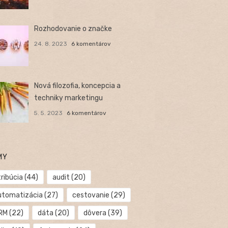
Rozhodovanie o značke
24. 8. 2023
6 komentárov
Nová filozofia, koncepcia a
techniky marketingu
5. 5. 2023
6 komentárov
MY
ribúcia
(44)
audit
(20)
utomatizácia
(27)
cestovanie
(29)
RM
(22)
dáta
(20)
dôvera
(39)