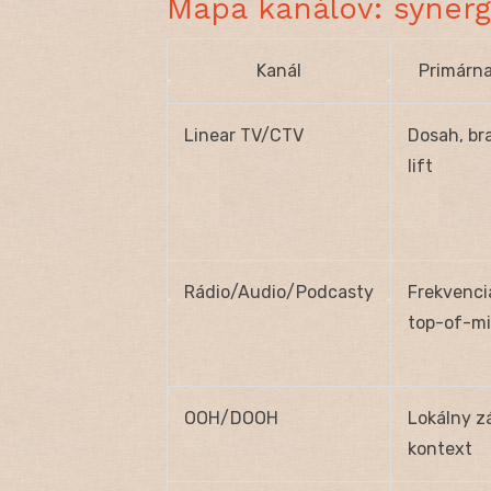
Mapa kanálov: synergi
Kanál
Primárna
Linear TV/CTV
Dosah, br
lift
Rádio/Audio/Podcasty
Frekvenci
top-of-m
OOH/DOOH
Lokálny z
kontext