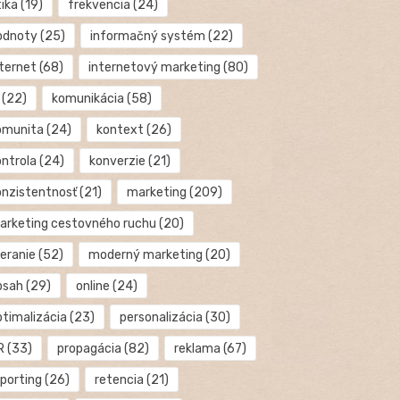
tika
(19)
frekvencia
(24)
odnoty
(25)
informačný systém
(22)
nternet
(68)
internetový marketing
(80)
(22)
komunikácia
(58)
omunita
(24)
kontext
(26)
ontrola
(24)
konverzie
(21)
onzistentnosť
(21)
marketing
(209)
arketing cestovného ruchu
(20)
eranie
(52)
moderný marketing
(20)
bsah
(29)
online
(24)
ptimalizácia
(23)
personalizácia
(30)
R
(33)
propagácia
(82)
reklama
(67)
eporting
(26)
retencia
(21)