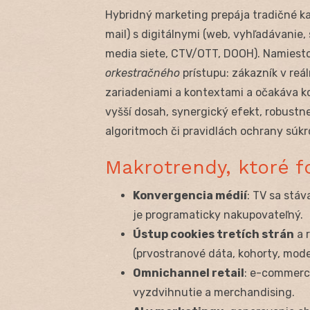
Hybridný marketing prepája tradičné kan
mail) s digitálnymi (web, vyhľadávanie, 
media siete, CTV/OTT, DOOH). Namiesto 
orkestračného
prístupu: zákazník v reá
zariadeniami a kontextami a očakáva k
vyšší dosah, synergický efekt, robustn
algoritmoch či pravidlách ochrany súkr
Makrotrendy, ktoré f
Konvergencia médií
: TV sa stá
je programaticky nakupovateľný.
Ústup cookies tretích strán
a 
(prvostranové dáta, kohorty, mode
Omnichannel retail
: e-commerce
vyzdvihnutie a merchandising.