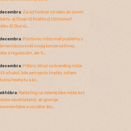
 decembra
:
Zaraď funkcie výrobku do úrovní
duktu: a) Dizajn b) Kvalita c) Užitočnosť
bku d) Obal e)...
 decembra
:
Poisťovne môžu mať problémy s
lementáciou kvôli svojej konzervatívnej
ahe a reguláciám, ale ti...
 decembra
:
Prílišný dôraz na branding môže
sť k situácii, kde percepcia značky zatieni
točnú hodnotu a kv...
 októbra
:
Marketing na zelenej lúke môže byť
odobo neudržateľný, ak ignoruje
ironmentálne a sociálne dôs...