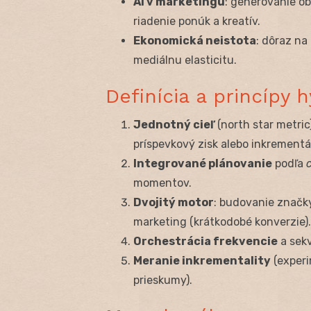
AI v marketingu
: generovanie ob
riadenie ponúk a kreatív.
Ekonomická neistota
: dôraz na
mediálnu elasticitu.
Definícia a princípy
Jednotný cieľ
(north star metric
príspevkový zisk alebo inkrement
Integrované plánovanie
podľa
momentov.
Dvojitý motor
: budovanie značk
marketing (krátkodobé konverzie).
Orchestrácia frekvencie
a sekv
Meranie inkrementality
(experi
prieskumy).