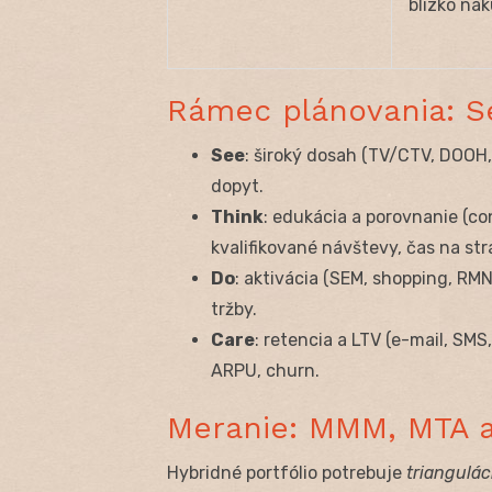
blízko ná
Rámec plánovania: 
See
: široký dosah (TV/CTV, DOOH, 
dopyt.
Think
: edukácia a porovnanie (con
kvalifikované návštevy, čas na str
Do
: aktivácia (SEM, shopping, RMN,
tržby.
Care
: retencia a LTV (e-mail, SMS
ARPU, churn.
Meranie: MMM, MTA a
Hybridné portfólio potrebuje
triangulác