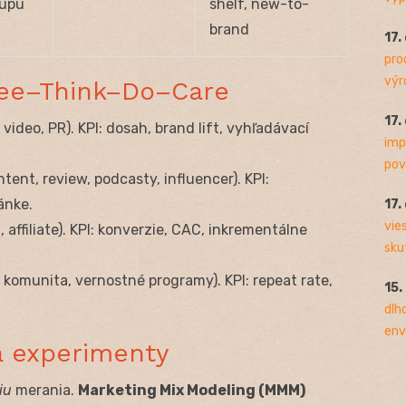
kupu
shelf, new-to-
brand
17.
pro
výro
See–Think–Do–Care
17.
video, PR). KPI: dosah, brand lift, vyhľadávací
imp
pov
tent, review, podcasty, influencer). KPI:
ánke.
17.
vie
 affiliate). KPI: konverzie, CAC, inkrementálne
sku
, komunita, vernostné programy). KPI: repeat rate,
15.
dlh
env
 experimenty
iu
merania.
Marketing Mix Modeling (MMM)