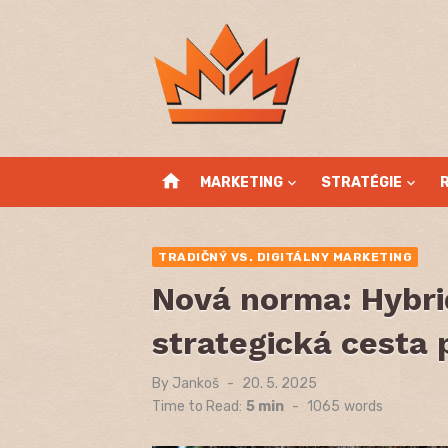
Skip
to
content
home
MARKETING
STRATÉGIE
TRADIČNÝ VS. DIGITÁLNY MARKETING
Nová norma: Hybri
strategická cesta
By
Jankoš
Posted
20. 5. 2025
on
Time to Read:
5 min
-
1065
words