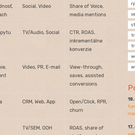
rý
dnosť,
Social, Video
Share of Voice,
s
ach
media mentions
s
opytu
TV/Audio, Social
CTR, ROAS,
t
inkrementálne
t
konverzie
w
ie,
Video, PR, E-mail
View-through,
w
ent
saves, assisted
conversions
P
18
a
CRM, Web, App
Open/Click, RPR,
fun
churn
mar
17.
TV/SEM, OOH
ROAS, share of
vyp