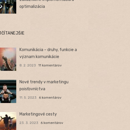
optimalizácia
JČÍTANEJŠIE
Komunikácia – druhy, funkcie a
význam komunikácie
8. 2. 2023
11 komentárov
Nové trendy v marketingu
poisťovníctva
11. 5. 2023
6 komentárov
Marketingové cesty
23. 3. 2023
6 komentárov