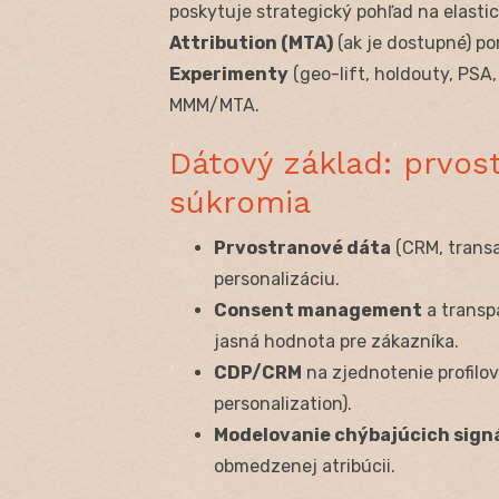
poskytuje strategický pohľad na elasti
Attribution (MTA)
(ak je dostupné) po
Experimenty
(geo-lift, holdouty, PSA,
MMM/MTA.
Dátový základ: prvos
súkromia
Prvostranové dáta
(CRM, transa
personalizáciu.
Consent management
a transp
jasná hodnota pre zákazníka.
CDP/CRM
na zjednotenie profilov
personalization).
Modelovanie chýbajúcich sign
obmedzenej atribúcii.