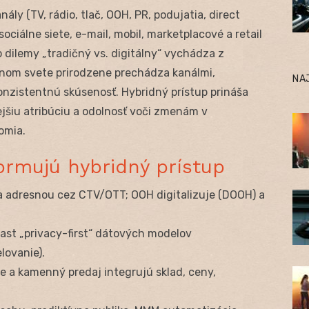
ály (TV, rádio, tlač, OOH, PR, podujatia, direct
sociálne siete, e-mail, mobil, marketplacové a retail
dilemy „tradičný vs. digitálny“ vychádza z
lnom svete prirodzene prechádza kanálmi,
NA
onzistentnú skúsenosť. Hybridný prístup prináša
ejšiu atribúciu a odolnosť voči zmenám v
omia.
ormujú hybridný prístup
va adresnou cez CTV/OTT; OOH digitalizuje (DOOH) a
rast „privacy-first“ dátových modelov
lovanie).
 a kamenný predaj integrujú sklad, ceny,