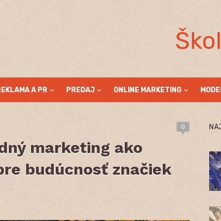
Ško
REKLAMA A PR
PREDAJ
ONLINE MARKETING
MODE
NA
0
dný marketing ako
 pre budúcnosť značiek