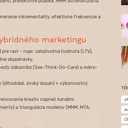
sahu, prediktívne publika, MMM automatizácia,
 meranie inkrementality, efektívne frekvencie a
 hybridného marketingu
) pre rast – napr. celoživotná hodnota (LTV),
álne objednávky.
cesty zákazníka
(See–Think–Do–Care) a mikro-
y (dlhodobé, široký dosah) + výkonnostný
TÉ
encovanie kreatív naprieč kanálmi.
at
menty) a triangulácia modelov (MMM, MTA,
a
C