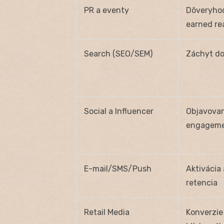
PR a eventy
Dôveryho
earned re
Search (SEO/SEM)
Záchyt d
Social a Influencer
Objavovan
engagem
E-mail/SMS/Push
Aktivácia 
retencia
Retail Media
Konverzie