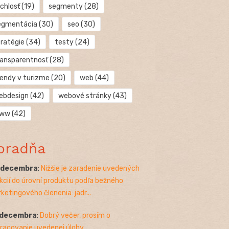
chlosť
(19)
segmenty
(28)
egmentácia
(30)
seo
(30)
tratégie
(34)
testy
(24)
ransparentnosť
(28)
rendy v turizme
(20)
web
(44)
ebdesign
(42)
webové stránky
(43)
ww
(42)
oradňa
. decembra
:
Nižšie je zaradenie uvedených
kcií do úrovní produktu podľa bežného
ketingového členenia: jadr...
 decembra
:
Dobrý večer, prosím o
racovanie uvedenej úlohy