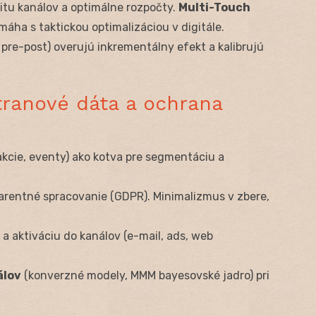
citu kanálov a optimálne rozpočty.
Multi-Touch
máha s taktickou optimalizáciou v digitále.
 pre-post) overujú inkrementálny efekt a kalibrujú
tranové dáta a ochrana
kcie, eventy) ako kotva pre segmentáciu a
arentné spracovanie (GDPR). Minimalizmus v zbere,
 a aktiváciu do kanálov (e-mail, ads, web
álov
(konverzné modely, MMM bayesovské jadro) pri