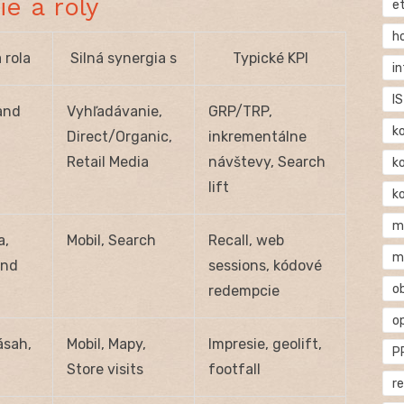
e a roly
e
h
 rola
Silná synergia s
Typické KPI
i
IS
and
Vyhľadávanie,
GRP/TRP,
k
Direct/Organic,
inkrementálne
Retail Media
návštevy, Search
k
lift
k
m
a,
Mobil, Search
Recall, web
m
ind
sessions, kódové
o
redempcie
o
ásah,
Mobil, Mapy,
Impresie, geolift,
P
Store visits
footfall
r