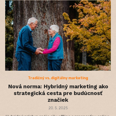
Tradičný vs. digitálny marketing
Nová norma: Hybridný marketing ako
strategická cesta pre budúcnosť
značiek
Posted
20. 5. 2025
on