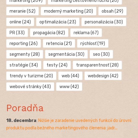
marketing
(209)
marketing cestovného ruchu
(20)
meranie
(52)
moderný marketing
(20)
obsah
(29)
online
(24)
optimalizácia
(23)
personalizácia
(30)
PR
(33)
propagácia
(82)
reklama
(67)
reporting
(26)
retencia
(21)
rýchlosť
(19)
segmenty
(28)
segmentácia
(30)
seo
(30)
stratégie
(34)
testy
(24)
transparentnosť
(28)
trendy v turizme
(20)
web
(44)
webdesign
(42)
webové stránky
(43)
www
(42)
Poradňa
18. decembra
:
Nižšie je zaradenie uvedených funkcií do úrovní
produktu podľa bežného marketingového členenia: jadr...