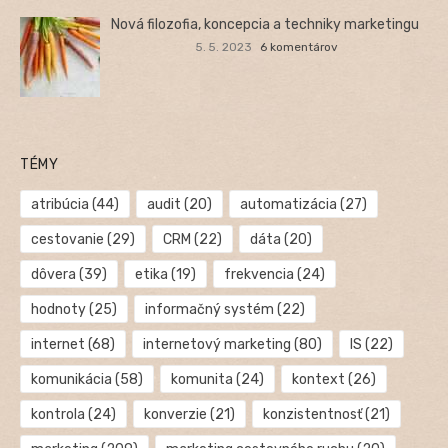
Nová filozofia, koncepcia a techniky marketingu
5. 5. 2023
6 komentárov
TÉMY
atribúcia
(44)
audit
(20)
automatizácia
(27)
cestovanie
(29)
CRM
(22)
dáta
(20)
dôvera
(39)
etika
(19)
frekvencia
(24)
hodnoty
(25)
informačný systém
(22)
internet
(68)
internetový marketing
(80)
IS
(22)
komunikácia
(58)
komunita
(24)
kontext
(26)
kontrola
(24)
konverzie
(21)
konzistentnosť
(21)