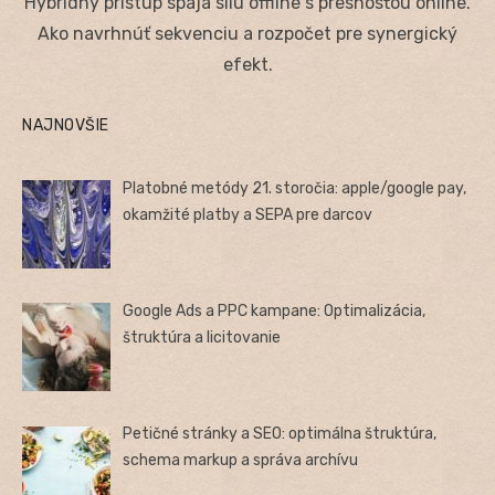
Hybridný prístup spája silu offline s presnosťou online.
Ako navrhnúť sekvenciu a rozpočet pre synergický
efekt.
NAJNOVŠIE
Platobné metódy 21. storočia: apple/google pay,
okamžité platby a SEPA pre darcov
Google Ads a PPC kampane: Optimalizácia,
štruktúra a licitovanie
Petičné stránky a SEO: optimálna štruktúra,
schema markup a správa archívu