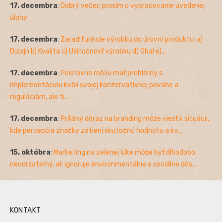
17. decembra
:
Dobrý večer, prosím o vypracovanie uvedenej
úlohy
17. decembra
:
Zaraď funkcie výrobku do úrovní produktu: a)
Dizajn b) Kvalita c) Užitočnosť výrobku d) Obal e)...
17. decembra
:
Poisťovne môžu mať problémy s
implementáciou kvôli svojej konzervatívnej povahe a
reguláciám, ale ti...
17. decembra
:
Prílišný dôraz na branding môže viesť k situácii,
kde percepcia značky zatieni skutočnú hodnotu a kv...
15. októbra
:
Marketing na zelenej lúke môže byť dlhodobo
neudržateľný, ak ignoruje environmentálne a sociálne dôs...
KONTAKT