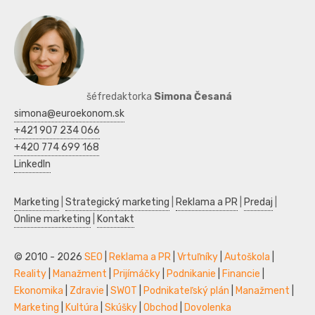
šéfredaktorka
Simona Česaná
simona@euroekonom.sk
+421 907 234 066
+420 774 699 168
LinkedIn
Marketing
|
Strategický marketing
|
Reklama a PR
|
Predaj
|
Online marketing
|
Kontakt
© 2010 - 2026
SEO
|
Reklama a PR
|
Vrtuľníky
|
Autoškola
|
Reality
|
Manažment
|
Prijímáčky
|
Podnikanie
|
Financie
|
Ekonomika
|
Zdravie
|
SWOT
|
Podnikateľský plán
|
Manažment
|
Marketing
|
Kultúra
|
Skúšky
|
Obchod
|
Dovolenka