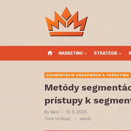
Skip
to
content
home
MARKETING
STRATÉGIE
SEGMENTÁCIA ZÁKAZNÍKOV A TARGETING
Metódy segmentáci
prístupy k segmen
By
Nikol
Posted
13. 5. 2025
on
Time to Read:
-
words