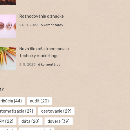
Rozhodovanie o značke
24. 8. 2023
6 komentárov
Nová filozofia, koncepcia a
techniky marketingu
5. 5. 2023
6 komentárov
MY
ribúcia
(44)
audit
(20)
utomatizácia
(27)
cestovanie
(29)
RM
(22)
dáta
(20)
dôvera
(39)