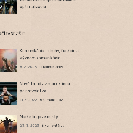
optimalizácia
JČÍTANEJŠIE
Komunikácia – druhy, funkcie a
význam komunikácie
8. 2. 2023
11 komentárov
Nové trendy v marketingu
poisťovníctva
11. 5. 2023
6 komentárov
Marketingové cesty
23. 3. 2023
6 komentárov