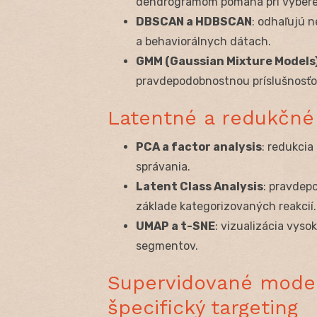
dendrogramom pomáha pri výbere
DBSCAN a HDBSCAN
: odhaľujú n
a behaviorálnych dátach.
GMM (Gaussian Mixture Models
pravdepodobnostnou príslušnosťou;
Latentné a redukčn
PCA a factor analysis
: redukcia
správania.
Latent Class Analysis
: pravdep
základe kategorizovaných reakcií.
UMAP a t-SNE
: vizualizácia vys
segmentov.
Supervidované mode
špecifický targeting