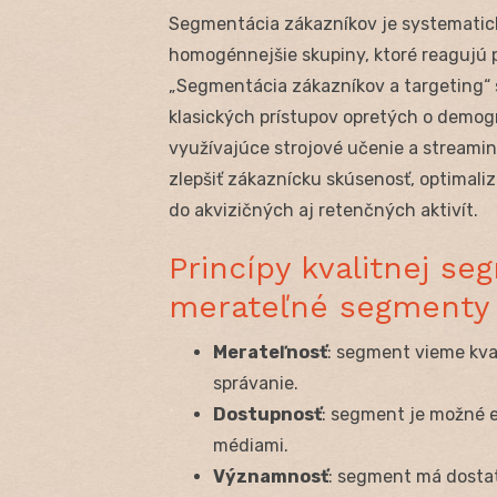
Segmentácia zákazníkov je systematic
homogénnejšie skupiny, ktoré reagujú 
„Segmentácia zákazníkov a targeting“ s
klasických prístupov opretých o demog
využívajúce strojové učenie a streamin
zlepšiť zákaznícku skúsenosť, optimali
do akvizičných aj retenčných aktivít.
Princípy kvalitnej se
merateľné segmenty
Merateľnosť
: segment vieme kvan
správanie.
Dostupnosť
: segment je možné 
médiami.
Významnosť
: segment má dostat