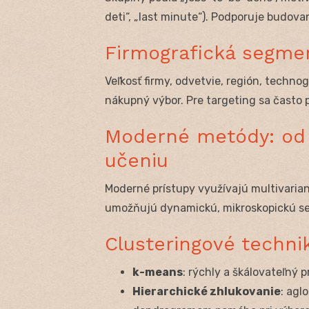
deti“, „last minute“). Podporuje budovan
Firmografická segme
Veľkosť firmy, odvetvie, región, techno
nákupný výbor. Pre targeting sa často 
Moderné metódy: od š
učeniu
Moderné prístupy využívajú multivarian
umožňujú dynamickú, mikroskopickú se
Clusteringové techni
k-means
: rýchly a škálovateľný 
Hierarchické zhlukovanie
: agl