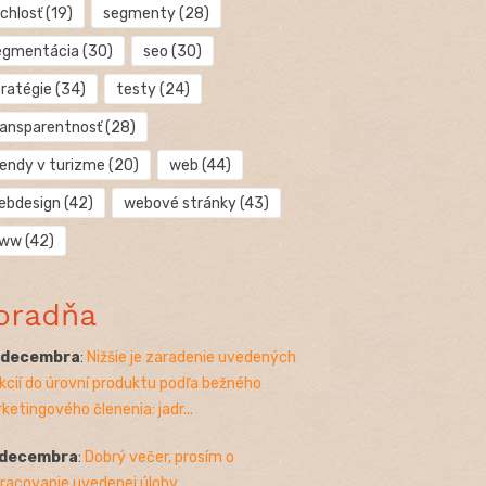
chlosť
(19)
segmenty
(28)
egmentácia
(30)
seo
(30)
tratégie
(34)
testy
(24)
ransparentnosť
(28)
rendy v turizme
(20)
web
(44)
ebdesign
(42)
webové stránky
(43)
ww
(42)
oradňa
. decembra
:
Nižšie je zaradenie uvedených
kcií do úrovní produktu podľa bežného
ketingového členenia: jadr...
 decembra
:
Dobrý večer, prosím o
racovanie uvedenej úlohy