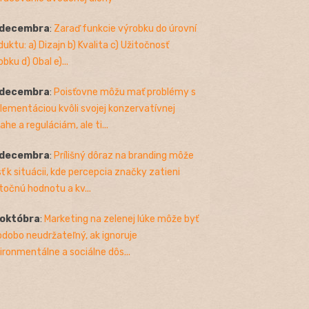
 decembra
:
Zaraď funkcie výrobku do úrovní
duktu: a) Dizajn b) Kvalita c) Užitočnosť
bku d) Obal e)...
 decembra
:
Poisťovne môžu mať problémy s
lementáciou kvôli svojej konzervatívnej
ahe a reguláciám, ale ti...
 decembra
:
Prílišný dôraz na branding môže
sť k situácii, kde percepcia značky zatieni
točnú hodnotu a kv...
 októbra
:
Marketing na zelenej lúke môže byť
odobo neudržateľný, ak ignoruje
ironmentálne a sociálne dôs...