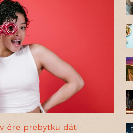
v ére prebytku dát