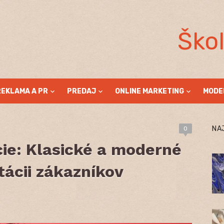
Ško
REKLAMA A PR
PREDAJ
ONLINE MARKETING
MODE
NA
0
e: Klasické a moderné
tácii zákazníkov