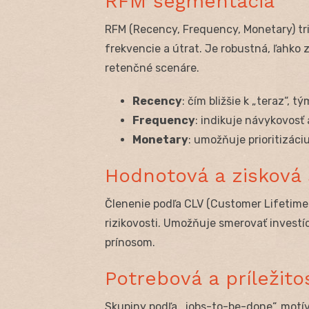
RFM segmentácia
RFM (Recency, Frequency, Monetary) tr
frekvencie a útrat. Je robustná, ľahko 
retenčné scenáre.
Recency
: čím bližšie k „teraz“, 
Frequency
: indikuje návykovosť
Monetary
: umožňuje prioritizác
Hodnotová a zisková
Členenie podľa CLV (Customer Lifetime 
rizikovosti. Umožňuje smerovať investíc
prínosom.
Potrebová a príležit
Skupiny podľa „jobs-to-be-done“, motív