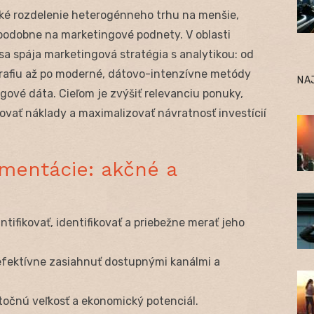
ké rozdelenie heterogénneho trhu na menšie,
podobne na marketingové podnety. V oblasti
a spája marketingová stratégia s analytikou: od
rafiu až po moderné, dátovo-intenzívne metódy
NA
gové dáta. Cieľom je zvýšiť relevanciu ponuky,
zovať náklady a maximalizovať návratnosť investícií
gmentácie: akčné a
tifikovať, identifikovať a priebežne merať jeho
efektívne zasiahnuť dostupnými kanálmi a
očnú veľkosť a ekonomický potenciál.