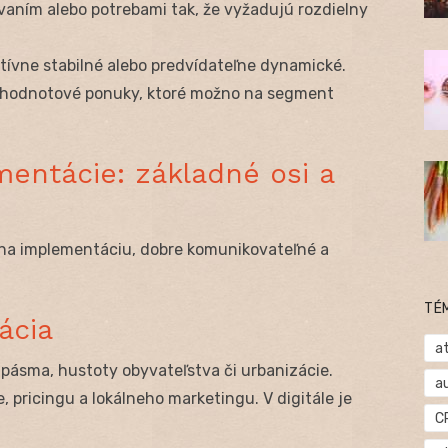
ávaním alebo potrebami tak, že vyžadujú rozdielny
tívne stabilné alebo predvídateľne dynamické.
 a hodnotové ponuky, ktoré možno na segment
entácie: základné osi a
 na implementáciu, dobre komunikovateľné a
TÉ
ácia
at
 pásma, hustoty obyvateľstva či urbanizácie.
a
e, pricingu a lokálneho marketingu. V digitále je
C