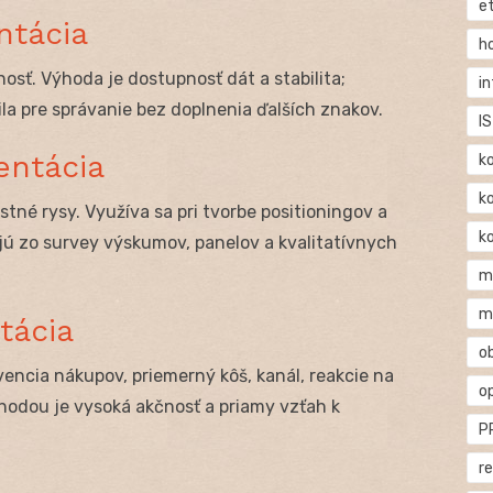
e
ntácia
h
nosť. Výhoda je dostupnosť dát a stabilita;
i
la pre správanie bez doplnenia ďalších znakov.
IS
entácia
k
k
stné rysy. Využíva sa pri tvorbe positioningov a
k
ú zo survey výskumov, panelov a kvalitatívnych
m
m
tácia
o
vencia nákupov, priemerný kôš, kanál, reakcie na
o
hodou je vysoká akčnosť a priamy vzťah k
P
r