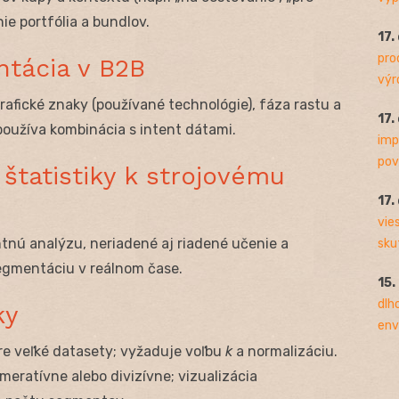
ie portfólia a bundlov.
17.
pro
ntácia v B2B
výro
grafické znaky (používané technológie), fáza rastu a
17.
používa kombinácia s intent dátami.
imp
pov
tatistiky k strojovému
17.
vie
tnú analýzu, neriadené aj riadené učenie a
sku
gmentáciu v reálnom čase.
15.
dlh
ky
env
pre veľké datasety; vyžaduje voľbu
k
a normalizáciu.
omeratívne alebo divizívne; vizualizácia