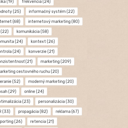
tika
(19)
frekvencia
(24)
odnoty
(25)
informačný systém
(22)
nternet
(68)
internetový marketing
(80)
(22)
komunikácia
(58)
omunita
(24)
kontext
(26)
ontrola
(24)
konverzie
(21)
onzistentnosť
(21)
marketing
(209)
arketing cestovného ruchu
(20)
eranie
(52)
moderný marketing
(20)
bsah
(29)
online
(24)
ptimalizácia
(23)
personalizácia
(30)
R
(33)
propagácia
(82)
reklama
(67)
eporting
(26)
retencia
(21)