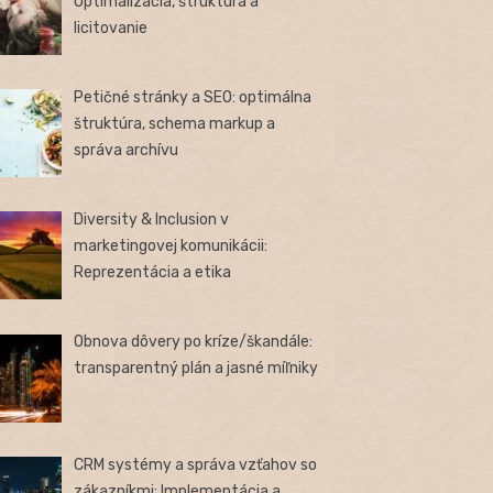
Optimalizácia, štruktúra a
licitovanie
Petičné stránky a SEO: optimálna
štruktúra, schema markup a
správa archívu
Diversity & Inclusion v
marketingovej komunikácii:
Reprezentácia a etika
Obnova dôvery po kríze/škandále:
transparentný plán a jasné míľniky
CRM systémy a správa vzťahov so
zákazníkmi: Implementácia a