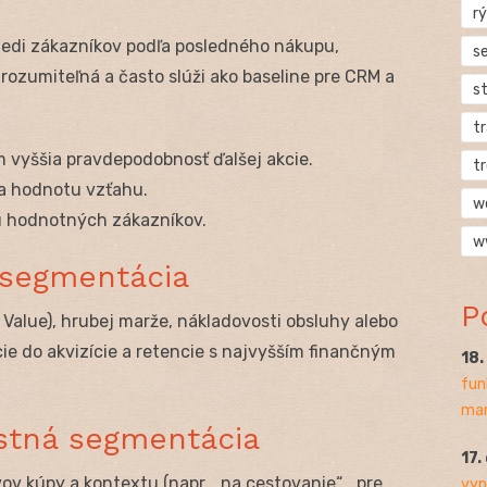
rý
iedi zákazníkov podľa posledného nákupu,
s
zrozumiteľná a často slúži ako baseline pre CRM a
s
t
tým vyššia pravdepodobnosť ďalšej akcie.
t
 a hodnotu vzťahu.
w
iu hodnotných zákazníkov.
w
 segmentácia
P
Value), hrubej marže, nákladovosti obsluhy alebo
ie do akvizície a retencie s najvyšším finančným
18
fun
mar
ostná segmentácia
17.
ov kúpy a kontextu (napr. „na cestovanie“, „pre
vyp