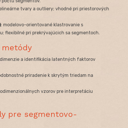
 počtu segmentov.
elineárne tvary a outliery; vhodné pri priestorových
)
: modelovo-orientované klastrovanie s
 flexibilné pri prekrývajúcich sa segmentoch.
é metódy
 dimenzie a identifikácia latentných faktorov
odobnostné priradenie k skrytým triedam na
okodimenzionálnych vzorov pre interpretáciu
ly pre segmentovo-