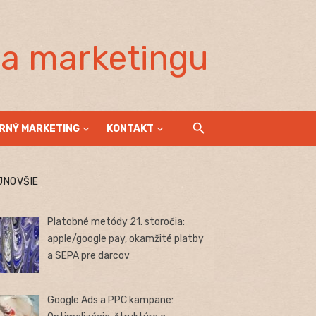
la marketingu
RNÝ MARKETING
KONTAKT
JNOVŠIE
Platobné metódy 21. storočia:
apple/google pay, okamžité platby
a SEPA pre darcov
Google Ads a PPC kampane: