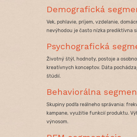
Demografická segme
Vek, pohlavie, príjem, vzdelanie, domác
nevýhodou je často nízka prediktívna si
Psychografická segm
Životný štýl, hodnoty, postoje a osobno
kreatívnych konceptov. Dáta pochádzaj
štúdií.
Behaviorálna segmen
Skupiny podľa reálneho správania: frek
kampane, využitie funkcií produktu. Vý
výnosom.