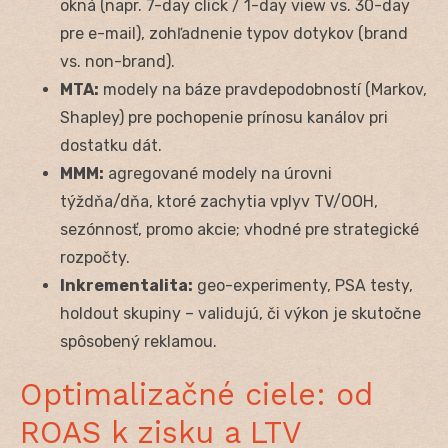
okná (napr. 7-day click / 1-day view vs. 30-day
pre e-mail), zohľadnenie typov dotykov (brand
vs. non-brand).
MTA:
modely na báze pravdepodobností (Markov,
Shapley) pre pochopenie prínosu kanálov pri
dostatku dát.
MMM:
agregované modely na úrovni
týždňa/dňa, ktoré zachytia vplyv TV/OOH,
sezónnosť, promo akcie; vhodné pre strategické
rozpočty.
Inkrementalita:
geo-experimenty, PSA testy,
holdout skupiny – validujú, či výkon je skutočne
spôsobený reklamou.
Optimalizačné ciele: od
ROAS k zisku a LTV