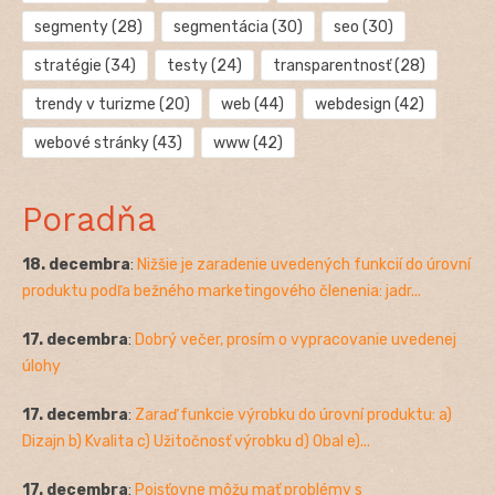
segmenty
(28)
segmentácia
(30)
seo
(30)
stratégie
(34)
testy
(24)
transparentnosť
(28)
trendy v turizme
(20)
web
(44)
webdesign
(42)
webové stránky
(43)
www
(42)
Poradňa
18. decembra
:
Nižšie je zaradenie uvedených funkcií do úrovní
produktu podľa bežného marketingového členenia: jadr...
17. decembra
:
Dobrý večer, prosím o vypracovanie uvedenej
úlohy
17. decembra
:
Zaraď funkcie výrobku do úrovní produktu: a)
Dizajn b) Kvalita c) Užitočnosť výrobku d) Obal e)...
17. decembra
:
Poisťovne môžu mať problémy s