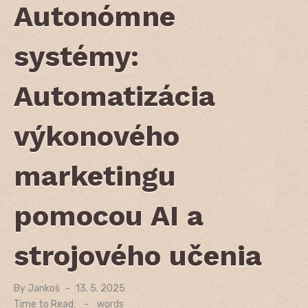
Autonómne
systémy:
Automatizácia
výkonového
marketingu
pomocou AI a
strojového učenia
By
Jankoš
Posted
13. 5. 2025
on
Time to Read:
-
words