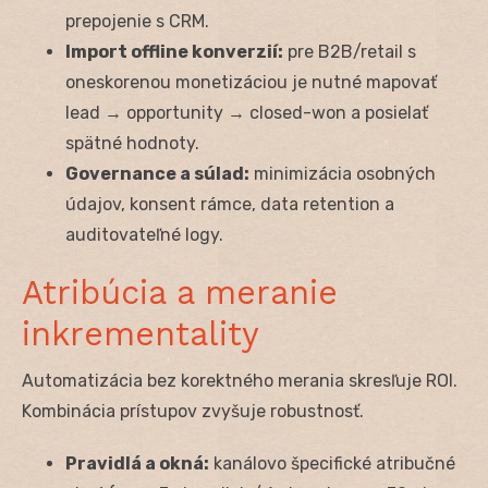
prepojenie s CRM.
Import offline konverzií:
pre B2B/retail s
oneskorenou monetizáciou je nutné mapovať
lead → opportunity → closed-won a posielať
spätné hodnoty.
Governance a súlad:
minimizácia osobných
údajov, konsent rámce, data retention a
auditovateľné logy.
Atribúcia a meranie
inkrementality
Automatizácia bez korektného merania skresľuje ROI.
Kombinácia prístupov zvyšuje robustnosť.
Pravidlá a okná:
kanálovo špecifické atribučné