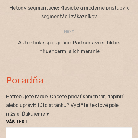
Navigácia
Previous
Metódy segmentácie: Klasické a moderné prístupy k
v
post:
segmentácii zákazníkov
článku
Next
Next
Autentické spolupráce: Partnerstvo s TikTok
post:
influencermi a ich meranie
Poradňa
Potrebujete radu? Chcete pridať komentár, doplniť
alebo upraviť túto stránku? Vyplňte textové pole
nižšie. Ďakujeme ♥
VÁŠ TEXT