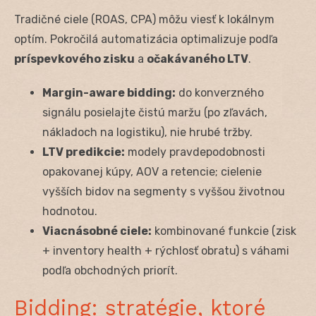
Tradičné ciele (ROAS, CPA) môžu viesť k lokálnym
optím. Pokročilá automatizácia optimalizuje podľa
príspevkového zisku
a
očakávaného LTV
.
Margin-aware bidding:
do konverzného
signálu posielajte čistú maržu (po zľavách,
nákladoch na logistiku), nie hrubé tržby.
LTV predikcie:
modely pravdepodobnosti
opakovanej kúpy, AOV a retencie; cielenie
vyšších bidov na segmenty s vyššou životnou
hodnotou.
Viacnásobné ciele:
kombinované funkcie (zisk
+ inventory health + rýchlosť obratu) s váhami
podľa obchodných priorít.
Bidding: stratégie, ktoré