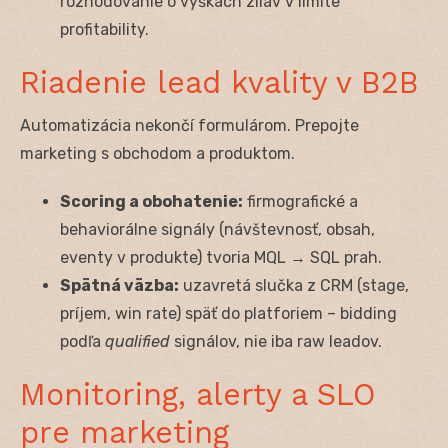
rozhodovanie o výškach zliav v limite
profitability.
Riadenie lead kvality v B2B
Automatizácia nekončí formulárom. Prepojte
marketing s obchodom a produktom.
Scoring a obohatenie:
firmografické a
behaviorálne signály (návštevnosť, obsah,
eventy v produkte) tvoria MQL → SQL prah.
Spätná väzba:
uzavretá slučka z CRM (stage,
príjem, win rate) späť do platforiem – bidding
podľa
qualified
signálov, nie iba raw leadov.
Monitoring, alerty a SLO
pre marketing