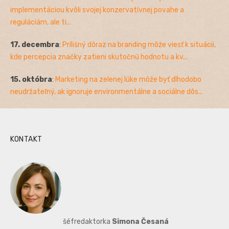
implementáciou kvôli svojej konzervatívnej povahe a
reguláciám, ale ti...
17. decembra
:
Prílišný dôraz na branding môže viesť k situácii,
kde percepcia značky zatieni skutočnú hodnotu a kv...
15. októbra
:
Marketing na zelenej lúke môže byť dlhodobo
neudržateľný, ak ignoruje environmentálne a sociálne dôs...
KONTAKT
šéfredaktorka
Simona Česaná