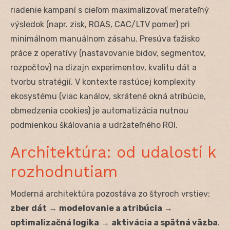
riadenie kampaní s cieľom maximalizovať merateľný
výsledok (napr. zisk, ROAS, CAC/LTV pomer) pri
minimálnom manuálnom zásahu. Presúva ťažisko
práce z operatívy (nastavovanie bidov, segmentov,
rozpočtov) na dizajn experimentov, kvalitu dát a
tvorbu stratégií. V kontexte rastúcej komplexity
ekosystému (viac kanálov, skrátené okná atribúcie,
obmedzenia cookies) je automatizácia nutnou
podmienkou škálovania a udržateľného ROI.
Architektúra: od udalostí k
rozhodnutiam
Moderná architektúra pozostáva zo štyroch vrstiev:
zber dát
→
modelovanie a atribúcia
→
optimalizačná logika
→
aktivácia a spätná väzba
.