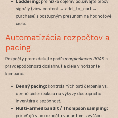
Laddering:
pre nízke objemy používajte proxy
signály (view content → add_to_cart →
purchase) s postupným presunom na hodnotové
ciele.
Automatizácia rozpočtov a
pacing
Rozpočty prerozdeľujte podľa
marginálneho ROAS
a
pravdepodobností dosiahnutia cieľa v horizonte
kampane.
Denný pacing:
kontrola rýchlosti čerpania vs.
denné ciele; reakcia na výkyvy dostupného
inventára a sezónnosť.
Multi-armed bandit / Thompson sampling:
priraďujú viac rozpočtu variantom s vyššou