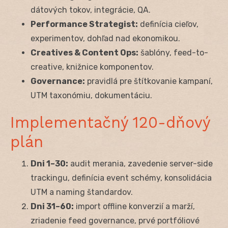
dátových tokov, integrácie, QA.
Performance Strategist:
definícia cieľov,
experimentov, dohľad nad ekonomikou.
Creatives & Content Ops:
šablóny, feed-to-
creative, knižnice komponentov.
Governance:
pravidlá pre štítkovanie kampaní,
UTM taxonómiu, dokumentáciu.
Implementačný 120-dňový
plán
Dni 1–30:
audit merania, zavedenie server-side
trackingu, definícia event schémy, konsolidácia
UTM a naming štandardov.
Dni 31–60:
import offline konverzií a marží,
zriadenie feed governance, prvé portfóliové