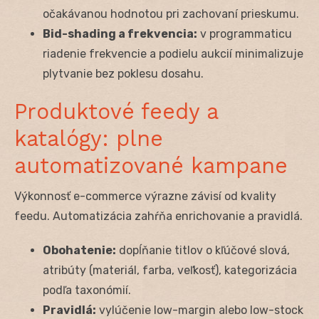
očakávanou hodnotou pri zachovaní prieskumu.
Bid-shading a frekvencia:
v programmaticu
riadenie frekvencie a podielu aukcií minimalizuje
plytvanie bez poklesu dosahu.
Produktové feedy a
katalógy: plne
automatizované kampane
Výkonnosť e-commerce výrazne závisí od kvality
feedu. Automatizácia zahŕňa enrichovanie a pravidlá.
Obohatenie:
dopĺňanie titlov o kľúčové slová,
atribúty (materiál, farba, veľkosť), kategorizácia
podľa taxonómií.
Pravidlá:
vylúčenie low-margin alebo low-stock