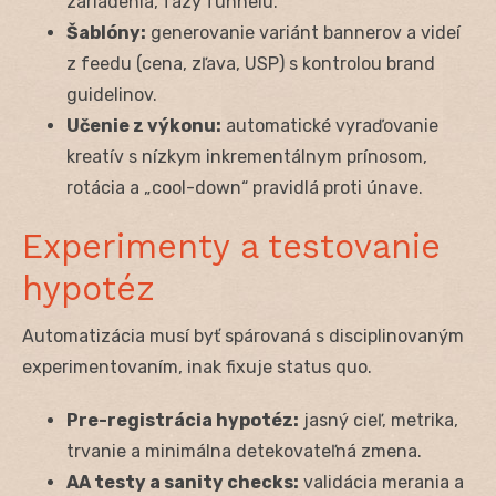
zariadenia, fázy funnelu.
Šablóny:
generovanie variánt bannerov a videí
z feedu (cena, zľava, USP) s kontrolou brand
guidelinov.
Učenie z výkonu:
automatické vyraďovanie
kreatív s nízkym inkrementálnym prínosom,
rotácia a „cool-down“ pravidlá proti únave.
Experimenty a testovanie
hypotéz
Automatizácia musí byť spárovaná s disciplinovaným
experimentovaním, inak fixuje status quo.
Pre-registrácia hypotéz:
jasný cieľ, metrika,
trvanie a minimálna detekovateľná zmena.
AA testy a sanity checks:
validácia merania a