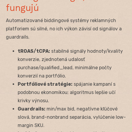
fungujú
Automatizované biddingové systémy reklamných
platforiem sú silné, no ich výkon závisí od signálov a
guardrails.
tROAS/tCPA:
stabilné signály hodnoty/kvality
konverzie, zjednotená udalosť
purchase/qualified_lead, minimálne počty
konverzií na portfólio.
Portfóliové stratégie:
spájanie kampaní s
podobnou ekonomikou; algoritmus lepšie učí
krivky výnosu.
Guardrails:
min/max bid, negatívne kľúčové
slová, brand-nonbrand separácia, vylúčenie low-
margin SKU.