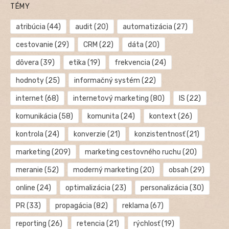
TÉMY
atribúcia
(44)
audit
(20)
automatizácia
(27)
cestovanie
(29)
CRM
(22)
dáta
(20)
dôvera
(39)
etika
(19)
frekvencia
(24)
hodnoty
(25)
informačný systém
(22)
internet
(68)
internetový marketing
(80)
IS
(22)
komunikácia
(58)
komunita
(24)
kontext
(26)
kontrola
(24)
konverzie
(21)
konzistentnosť
(21)
marketing
(209)
marketing cestovného ruchu
(20)
meranie
(52)
moderný marketing
(20)
obsah
(29)
online
(24)
optimalizácia
(23)
personalizácia
(30)
PR
(33)
propagácia
(82)
reklama
(67)
reporting
(26)
retencia
(21)
rýchlosť
(19)