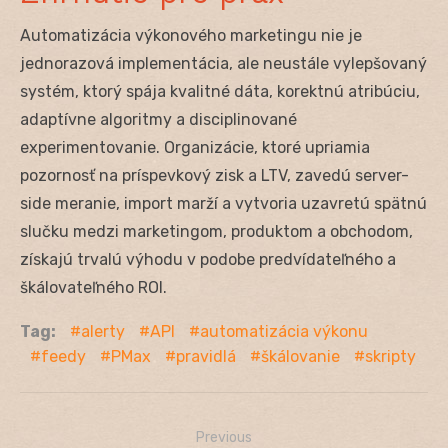
Automatizácia výkonového marketingu nie je
jednorazová implementácia, ale neustále vylepšovaný
systém, ktorý spája kvalitné dáta, korektnú atribúciu,
adaptívne algoritmy a disciplinované
experimentovanie. Organizácie, ktoré upriamia
pozornosť na príspevkový zisk a LTV, zavedú server-
side meranie, import marží a vytvoria uzavretú spätnú
slučku medzi marketingom, produktom a obchodom,
získajú trvalú výhodu v podobe predvídateľného a
škálovateľného ROI.
Tag:
alerty
API
automatizácia výkonu
feedy
PMax
pravidlá
škálovanie
skripty
Previous