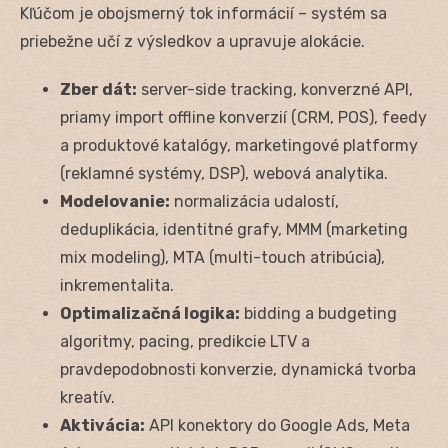
Kľúčom je obojsmerný tok informácií – systém sa
priebežne učí z výsledkov a upravuje alokácie.
Zber dát:
server-side tracking, konverzné API,
priamy import offline konverzií (CRM, POS), feedy
a produktové katalógy, marketingové platformy
(reklamné systémy, DSP), webová analytika.
Modelovanie:
normalizácia udalostí,
deduplikácia, identitné grafy, MMM (marketing
mix modeling), MTA (multi-touch atribúcia),
inkrementalita.
Optimalizačná logika:
bidding a budgeting
algoritmy, pacing, predikcie LTV a
pravdepodobnosti konverzie, dynamická tvorba
kreatív.
Aktivácia:
API konektory do Google Ads, Meta