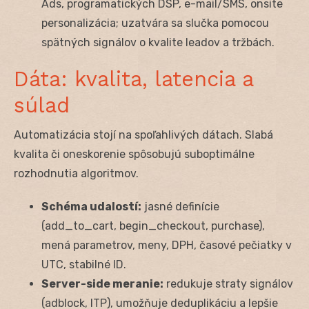
Ads, programatických DSP, e-mail/SMS, onsite
personalizácia; uzatvára sa slučka pomocou
spätných signálov o kvalite leadov a tržbách.
Dáta: kvalita, latencia a
súlad
Automatizácia stojí na spoľahlivých dátach. Slabá
kvalita či oneskorenie spôsobujú suboptimálne
rozhodnutia algoritmov.
Schéma udalostí:
jasné definície
(add_to_cart, begin_checkout, purchase),
mená parametrov, meny, DPH, časové pečiatky v
UTC, stabilné ID.
Server-side meranie:
redukuje straty signálov
(adblock, ITP), umožňuje deduplikáciu a lepšie