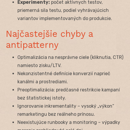
Experimenty:
počet aktívnych testov,
priemerná sila testu, podiel vyhrávajúcich
variantov implementovaných do produkcie.
Najčastejšie chyby a
antipatterny
Optimalizácia na nesprávne ciele (kliknutia, CTR)
namiesto zisku/LTV.
Nekonzistentné definície konverzií naprieč
kanálmi a prostrediami.
Preoptimalizácia: predčasné restrikcie kampaní
bez štatistickej istoty.
Ignorovanie inkrementality – vysoký „výkon“
remarketingu bez reálneho prínosu.
Neexistujúce runbooky a monitoring – výpadky