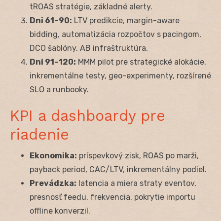
tROAS stratégie, základné alerty.
Dni 61–90:
LTV predikcie, margin-aware
bidding, automatizácia rozpočtov s pacingom,
DCO šablóny, AB infraštruktúra.
Dni 91–120:
MMM pilot pre strategické alokácie,
inkrementálne testy, geo-experimenty, rozšírené
SLO a runbooky.
KPI a dashboardy pre
riadenie
Ekonomika:
príspevkový zisk, ROAS po marži,
payback period, CAC/LTV, inkrementálny podiel.
Prevádzka:
latencia a miera straty eventov,
presnosť feedu, frekvencia, pokrytie importu
offline konverzií.