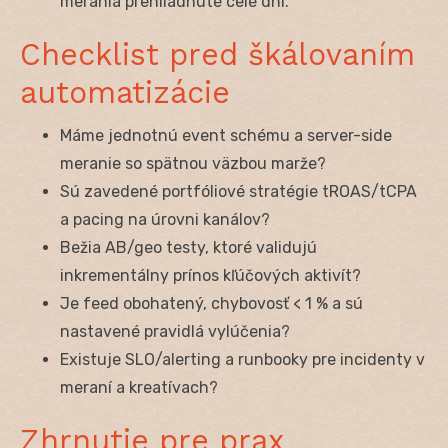
merania prehliadnuté celé dni.
Checklist pred škálovaním
automatizácie
Máme jednotnú event schému a server-side
meranie so spätnou väzbou marže?
Sú zavedené portfóliové stratégie tROAS/tCPA
a pacing na úrovni kanálov?
Bežia AB/geo testy, ktoré validujú
inkrementálny prínos kľúčových aktivít?
Je feed obohatený, chybovosť < 1 % a sú
nastavené pravidlá vylúčenia?
Existuje SLO/alerting a runbooky pre incidenty v
meraní a kreatívach?
Zhrnutie pre prax