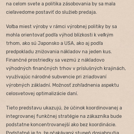
na celom svete a politika zásobovania by sa mala
cieľavedome postaviť do služieb predaja.
Voľba miest výroby v rámci výrobnej politiky by sa
mohla orientovať podľa výhod blízkosti k veľkým
trhom, ako sú Japonsko a USA, ako aj podľa
predpokladu znižovania nákladov na jeden kus.
Finančné prostriedky sa vezmú z nákladovo
výhodných finančných trhov v príslušných krajinách,
využívajúc národné subvencie pri zriaďovaní
výrobných základní. Možnosť zohľadnenia aspektu
celosvetovej optimalizácie daní.
Tieto predstavu ukazujú, že účinok koordinovanej a
integrovanej funkčnej stratégie na zákazníka bude
podstatne koncentrovanejší ako bez koordinácie.
Podstatné je to, že očakávaný stupeň dosiahnutia