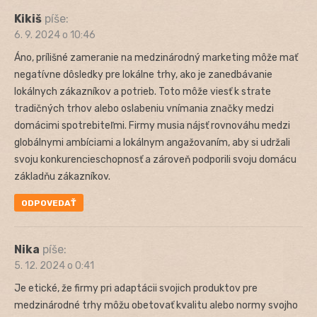
Kikiš
píše:
6. 9. 2024 o 10:46
Áno, prílišné zameranie na medzinárodný marketing môže mať
negatívne dôsledky pre lokálne trhy, ako je zanedbávanie
lokálnych zákazníkov a potrieb. Toto môže viesť k strate
tradičných trhov alebo oslabeniu vnímania značky medzi
domácimi spotrebiteľmi. Firmy musia nájsť rovnováhu medzi
globálnymi ambíciami a lokálnym angažovaním, aby si udržali
svoju konkurencieschopnosť a zároveň podporili svoju domácu
základňu zákazníkov.
ODPOVEDAŤ
Nika
píše:
5. 12. 2024 o 0:41
Je etické, že firmy pri adaptácii svojich produktov pre
medzinárodné trhy môžu obetovať kvalitu alebo normy svojho