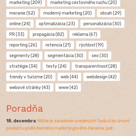
marketing
(209)
marketing cestovného ruchu
(20)
meranie
(52)
moderný marketing
(20)
obsah
(29)
online
(24)
optimalizácia
(23)
personalizácia
(30)
PR
(33)
propagácia
(82)
reklama
(67)
reporting
(26)
retencia
(21)
rýchlosť
(19)
segmenty
(28)
segmentácia
(30)
seo
(30)
stratégie
(34)
testy
(24)
transparentnosť
(28)
trendy v turizme
(20)
web
(44)
webdesign
(42)
webové stránky
(43)
www
(42)
Poradňa
18. decembra
:
Nižšie je zaradenie uvedených funkcií do úrovní
produktu podľa bežného marketingového členenia: jadr...