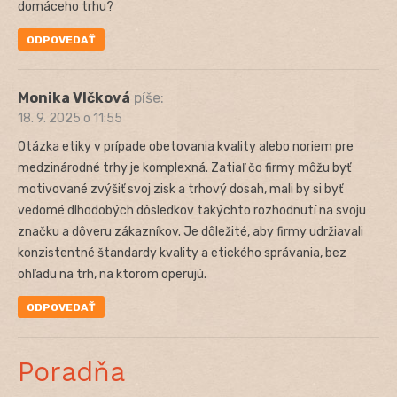
domáceho trhu?
ODPOVEDAŤ
Monika Vlčková
píše:
18. 9. 2025 o 11:55
Otázka etiky v prípade obetovania kvality alebo noriem pre
medzinárodné trhy je komplexná. Zatiaľ čo firmy môžu byť
motivované zvýšiť svoj zisk a trhový dosah, mali by si byť
vedomé dlhodobých dôsledkov takýchto rozhodnutí na svoju
značku a dôveru zákazníkov. Je dôležité, aby firmy udržiavali
konzistentné štandardy kvality a etického správania, bez
ohľadu na trh, na ktorom operujú.
ODPOVEDAŤ
Poradňa