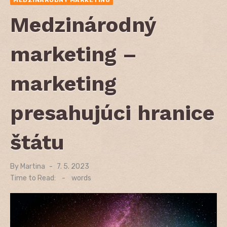
Medzinárodný
marketing –
marketing
presahujúci hranice
štátu
By
Martina
Posted
7. 5. 2023
on
Time to Read:
-
words