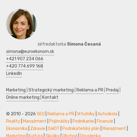
šéfredaktorka
Simona Česaná
simona@euroekonom.sk
+421 907 234 066
+420 774 699 168
LinkedIn
Marketing
|
Strategický marketing
|
Reklama a PR
|
Predaj
|
Online marketing
|
Kontakt
© 2010 - 2026
SEO
|
Reklama a PR
|
Vrtuľníky
|
Autoškola
|
Reality
|
Manažment
|
Prijímáčky
|
Podnikanie
|
Financie
|
Ekonomika
|
Zdravie
|
SWOT
|
Podnikateľský plán
|
Manažment
|
Marketing
|
Kultúra
|
Skúšky
|
Obchod
|
Dovolenka