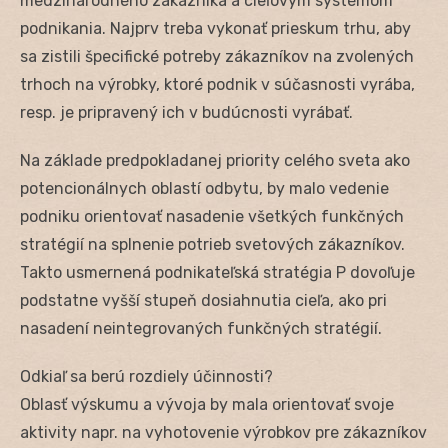
medzinárodného zákazníka a cieľovým systémom
podnikania. Najprv treba vykonať prieskum trhu, aby
sa zistili špecifické potreby zákazníkov na zvolených
trhoch na výrobky, ktoré podnik v súčasnosti vyrába,
resp. je pripravený ich v budúcnosti vyrábať.
Na základe predpokladanej priority celého sveta ako
potencionálnych oblastí odbytu, by malo vedenie
podniku orientovať nasadenie všetkých funkčných
stratégií na splnenie potrieb svetových zákazníkov.
Takto usmernená podnikateľská stratégia P dovoľuje
podstatne vyšší stupeň dosiahnutia cieľa, ako pri
nasadení neintegrovaných funkčných stratégií.
Odkiaľ sa berú rozdiely účinnosti?
Oblasť výskumu a vývoja by mala orientovať svoje
aktivity napr. na vyhotovenie výrobkov pre zákazníkov