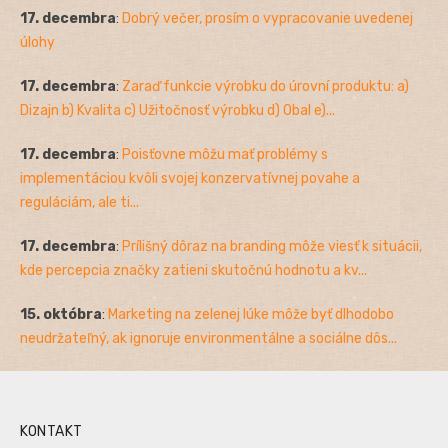
17. decembra
:
Dobrý večer, prosím o vypracovanie uvedenej
úlohy
17. decembra
:
Zaraď funkcie výrobku do úrovní produktu: a)
Dizajn b) Kvalita c) Užitočnosť výrobku d) Obal e)...
17. decembra
:
Poisťovne môžu mať problémy s
implementáciou kvôli svojej konzervatívnej povahe a
reguláciám, ale ti...
17. decembra
:
Prílišný dôraz na branding môže viesť k situácii,
kde percepcia značky zatieni skutočnú hodnotu a kv...
15. októbra
:
Marketing na zelenej lúke môže byť dlhodobo
neudržateľný, ak ignoruje environmentálne a sociálne dôs...
KONTAKT