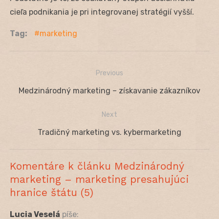
cieľa podnikania je pri integrovanej stratégií vyšší.
Tag:
marketing
Previous
Navigácia
Previous
Medzinárodný marketing – získavanie zákazníkov
v
post:
Next
článku
Next
Tradičný marketing vs. kybermarketing
post:
Komentáre k článku Medzinárodný
marketing – marketing presahujúci
hranice štátu (5)
Lucia Veselá
píše: