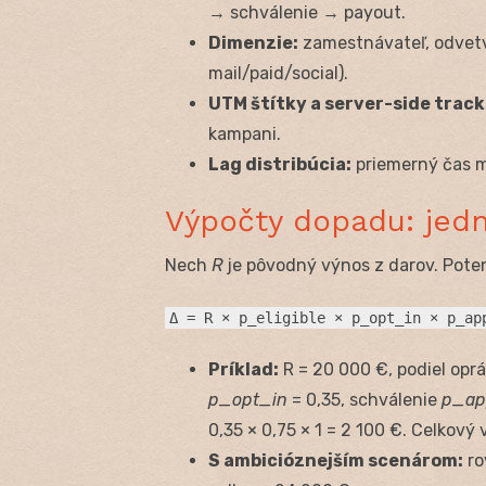
→ schválenie → payout.
Dimenzie:
zamestnávateľ, odvetvi
mail/paid/social).
UTM štítky a server-side track
kampani.
Lag distribúcia:
priemerný čas m
Výpočty dopadu: jed
Nech
R
je pôvodný výnos z darov. Pot
Δ = R × p_eligible × p_opt_in × p_ap
Príklad:
R = 20 000 €, podiel op
p_opt_in
= 0,35, schválenie
p_ap
0,35 × 0,75 × 1 = 2 100 €. Celkový
S ambicióznejším scenárom:
ro