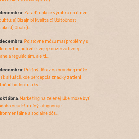
 decembra
:
Zaraď funkcie výrobku do úrovní
duktu: a) Dizajn b) Kvalita c) Užitočnosť
bku d) Obal e)...
 decembra
:
Poisťovne môžu mať problémy s
lementáciou kvôli svojej konzervatívnej
ahe a reguláciám, ale ti...
 decembra
:
Prílišný dôraz na branding môže
sť k situácii, kde percepcia značky zatieni
točnú hodnotu a kv...
 októbra
:
Marketing na zelenej lúke môže byť
odobo neudržateľný, ak ignoruje
ironmentálne a sociálne dôs...