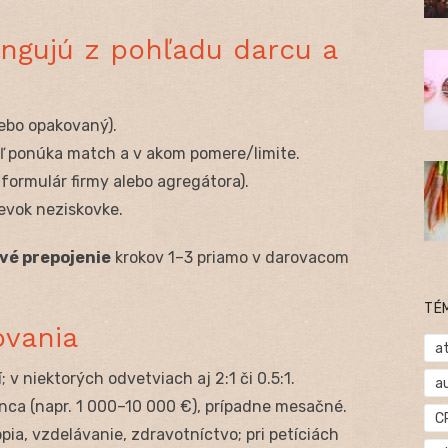
ungujú z pohľadu darcu a
ebo opakovaný).
eľ ponúka match a v akom pomere/limite.
formulár firmy alebo agregátora).
pevok neziskovke.
vé prepojenie
krokov 1–3 priamo v darovacom
TÉ
ovania
at
; v niektorých odvetviach aj 2:1 či 0.5:1.
a
nca (napr. 1 000–10 000 €), prípadne mesačné.
C
opia, vzdelávanie, zdravotníctvo; pri petíciách