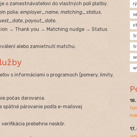
e o zamestnávateľovi do vlastných polí platby.
rý
m polia:
employer_name
,
matching_status
,
s
uest_date
,
payout_date
.
s
tion → Thank you → Matching nudge → Status
t
hválení alebo zamietnutí matchu.
t
w
lužby
w
ľov s informáciami o programoch (pomery, limity,
P
ie počas darovania.
18
a spätné párovanie podľa e-mailovej
fun
mar
 verifikácia prebehne neskôr.
17.
vyp