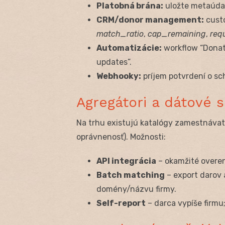
Platobná brána:
uložte metaúdaj
CRM/donor management:
custo
match_ratio
,
cap_remaining
,
req
Automatizácie:
workflow “Dona
updates”.
Webhooky:
príjem potvrdení o sc
Agregátori a dátové s
Na trhu existujú katalógy zamestnávate
oprávnenosť). Možnosti:
API integrácia
– okamžité overen
Batch matching
– export darov 
domény/názvu firmy.
Self-report
– darca vypíše firmu;