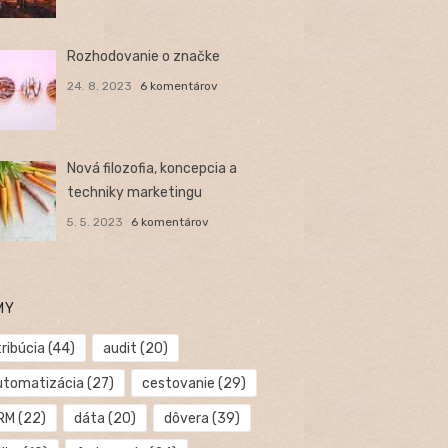
Rozhodovanie o značke
24. 8. 2023
6 komentárov
Nová filozofia, koncepcia a
techniky marketingu
5. 5. 2023
6 komentárov
MY
ribúcia
(44)
audit
(20)
utomatizácia
(27)
cestovanie
(29)
RM
(22)
dáta
(20)
dôvera
(39)