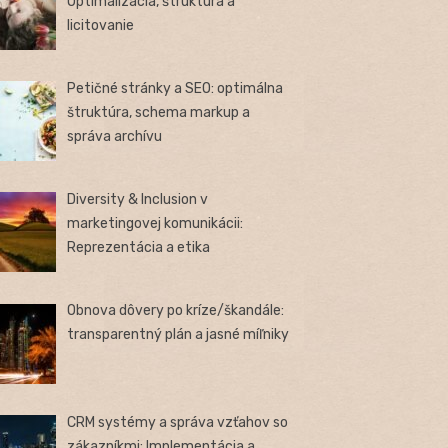
Optimalizácia, štruktúra a
licitovanie
Petičné stránky a SEO: optimálna
štruktúra, schema markup a
správa archívu
Diversity & Inclusion v
marketingovej komunikácii:
Reprezentácia a etika
Obnova dôvery po kríze/škandále:
transparentný plán a jasné míľniky
CRM systémy a správa vzťahov so
zákazníkmi: Implementácia a