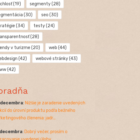
chlosť
(19)
segmenty
(28)
egmentácia
(30)
seo
(30)
tratégie
(34)
testy
(24)
ransparentnosť
(28)
rendy v turizme
(20)
web
(44)
ebdesign
(42)
webové stránky
(43)
ww
(42)
oradňa
. decembra
:
Nižšie je zaradenie uvedených
kcií do úrovní produktu podľa bežného
ketingového členenia: jadr...
 decembra
:
Dobrý večer, prosím o
racovanie uvedenej úlohy