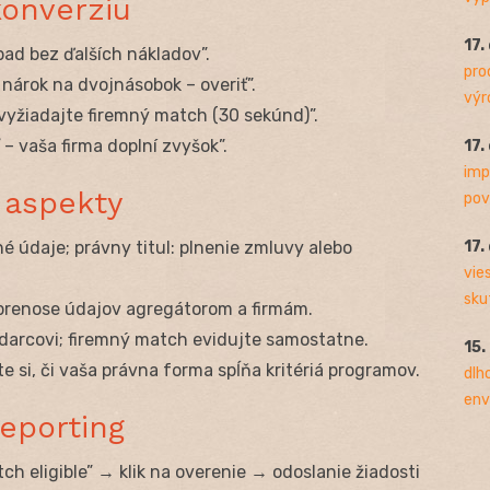
konverziu
17.
ad bez ďalších nákladov”.
pro
árok na dvojnásobok – overiť”.
výro
 vyžiadajte firemný match (30 sekúnd)”.
 – vaša firma doplní zvyšok”.
17.
imp
 aspekty
pov
17.
 údaje; právny titul: plnenie zmluvy alebo
vie
sku
prenose údajov agregátorom a firmám.
darcovi; firemný match evidujte samostatne.
15.
e si, či vaša právna forma spĺňa kritériá programov.
dlh
env
reporting
h eligible” → klik na overenie → odoslanie žiadosti