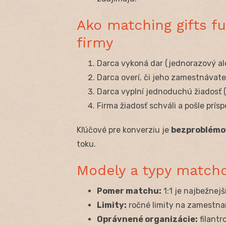
Ako matching gifts f
firmy
Darca vykoná dar (jednorazový al
Darca overí, či jeho zamestnávat
Darca vyplní jednoduchú žiadosť (
Firma žiadosť schváli a pošle prís
Kľúčové pre konverziu je
bezproblémo
toku.
Modely a typy match
Pomer matchu:
1:1 je najbežnejší
Limity:
ročné limity na zamestna
Oprávnené organizácie:
filantr