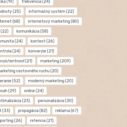
tika
(19)
frekvencia
(24)
odnoty
(25)
informačný systém
(22)
nternet
(68)
internetový marketing
(80)
(22)
komunikácia
(58)
omunita
(24)
kontext
(26)
ontrola
(24)
konverzie
(21)
onzistentnosť
(21)
marketing
(209)
arketing cestovného ruchu
(20)
eranie
(52)
moderný marketing
(20)
bsah
(29)
online
(24)
ptimalizácia
(23)
personalizácia
(30)
R
(33)
propagácia
(82)
reklama
(67)
eporting
(26)
retencia
(21)