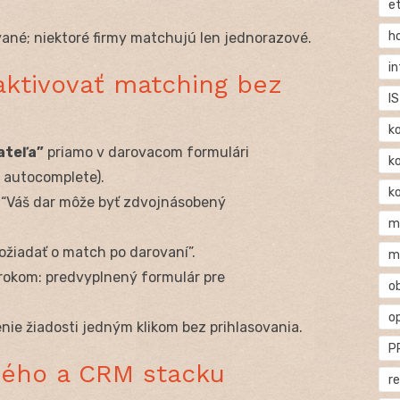
e
h
ané; niektoré firmy matchujú len jednorazové.
i
aktivovať matching bez
IS
k
ateľa”
priamo v darovacom formulári
k
s autocomplete).
k
 “Váš dar môže byť zdvojnásobený
m
žiadať o match po darovaní”.
m
rokom: predvyplnený formulár pre
o
o
ie žiadosti jedným klikom bez prihlasovania.
P
bného a CRM stacku
r