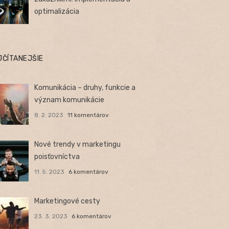
optimalizácia
JČÍTANEJŠIE
Komunikácia – druhy, funkcie a
význam komunikácie
8. 2. 2023
11 komentárov
Nové trendy v marketingu
poisťovníctva
11. 5. 2023
6 komentárov
Marketingové cesty
23. 3. 2023
6 komentárov