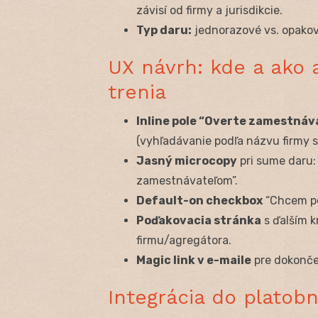
závisí od firmy a jurisdikcie.
Typ daru:
jednorazové vs. opakov
UX návrh: kde a ako 
trenia
Inline pole “Overte zamestnáv
(vyhľadávanie podľa názvu firmy 
Jasný microcopy
pri sume daru:
zamestnávateľom”.
Default-on checkbox
“Chcem po
Poďakovacia stránka
s ďalším k
firmu/agregátora.
Magic link v e-maile
pre dokončen
Integrácia do plato