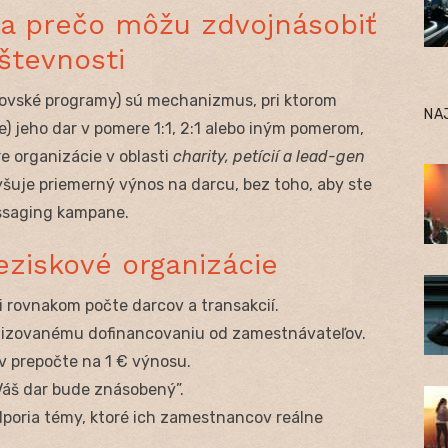
 a prečo môžu zdvojnásobiť
števnosti
vské programy) sú mechanizmus, pri ktorom
NA
 jeho dar v pomere 1:1, 2:1 alebo iným pomerom,
e organizácie v oblasti
charity, petícií a lead-gen
vyšuje priemerný výnos na darcu, bez toho, aby ste
essaging kampane.
eziskové organizácie
i rovnakom počte darcov a transakcií.
izovanému dofinancovaniu od zamestnávateľov.
v prepočte na 1 € výnosu.
Váš dar bude znásobený”.
dporia témy, ktoré ich zamestnancov reálne