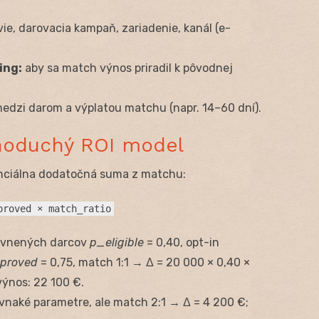
e, darovacia kampaň, zariadenie, kanál (e-
ing:
aby sa match výnos priradil k pôvodnej
edzi darom a výplatou matchu (napr. 14–60 dní).
noduchý ROI model
enciálna dodatočná suma z matchu:
proved × match_ratio
rávnených darcov
p_eligible
= 0,40, opt-in
proved
= 0,75, match 1:1 → Δ = 20 000 × 0,40 ×
 výnos: 22 100 €.
vnaké parametre, ale match 2:1 → Δ = 4 200 €;