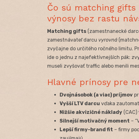
Čo sú matching gifts
výnosy bez rastu náv
Matching gifts
(zamestnanecké darco
zamestnávateľ darcu
vyrovná
(matchne)
zvyčajne do určitého ročného limitu. Pr
ide o jednu z najefektívnejších pák: z
museli zvyšovať traffic alebo menili m
Hlavné prínosy pre n
Dvojnásobok (a viac) príjmov
pr
Vyšší LTV darcu
vďaka zautomat
Nižšie akvizičné náklady
(CAC) 
Silnejší motivačný moment
– “
Lepší firmy-brand fit
– firmy po
zaujímajú.