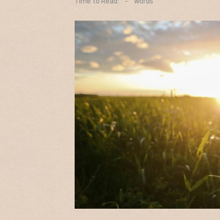
Time to Read:
-
words