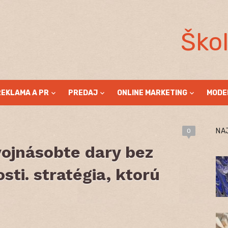
Ško
REKLAMA A PR
PREDAJ
ONLINE MARKETING
MODE
NA
0
vojnásobte dary bez
sti. stratégia, ktorú