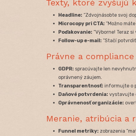
Texty, ktoré zvyšujú 
Headline:
“Zdvojnásobte svoj dop
Microcopy pri CTA:
“Možno máte n
Poďakovanie:
“Výborne! Teraz si
Follow-up e-mail:
“Stačí potvrdiť
Právne a compliance
GDPR:
spracúvajte len nevyhnutné
oprávnený záujem.
Transparentnosť:
informujte o 
Daňové potvrdenia:
vystavujte 
Oprávnenosť organizácie:
overt
Meranie, atribúcia a 
Funnel metriky:
zobrazenia “matc