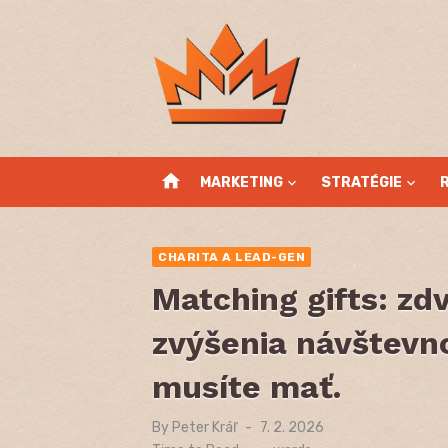
Skip
to
content
home
MARKETING
STRATÉGIE
CHARITA A LEAD-GEN
Matching gifts: zd
zvýšenia návštevno
musíte mať.
By
Peter Kráľ
Posted
7. 2. 2026
on