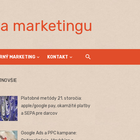
la marketingu
RNÝ MARKETING
KONTAKT
JNOVŠIE
Platobné metódy 21. storočia:
apple/google pay, okamžité platby
a SEPA pre darcov
Google Ads a PPC kampane: