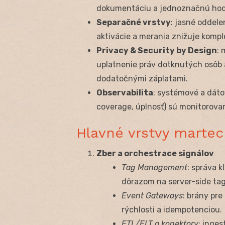
dokumentáciu a jednoznačnú hodn
Separačné vrstvy
: jasné oddele
aktivácie a merania znižuje kompl
Privacy & Security by Design
: 
uplatnenie práv dotknutých osôb 
dodatočnými záplatami.
Observabilita
: systémové a dátov
coverage, úplnosť) sú monitorovan
Hlavné vrstvy marte
Zber a orchestrace signálov
Tag Management
: správa k
dôrazom na server-side tag
Event Gateways
: brány pr
rýchlosti a idempotenciou.
ETL/ELT a konektory
: inge