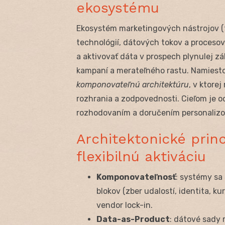
ekosystému
Ekosystém marketingových nástrojov (t
technológií, dátových tokov a procesov
a aktivovať dáta v prospech plynulej z
kampaní a merateľného rastu. Namiesto 
komponovateľnú architektúru
, v ktore
rozhrania a zodpovednosti. Cieľom je od
rozhodovaním a doručením personaliz
Architektonické princ
flexibilnú aktiváciu
Komponovateľnosť
: systémy sa
blokov (zber udalostí, identita, ku
vendor lock-in.
Data-as-Product
: dátové sady 