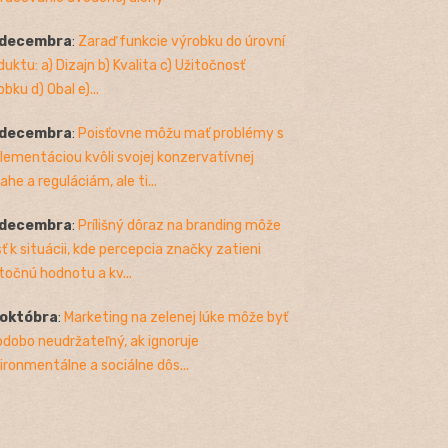
 decembra
:
Zaraď funkcie výrobku do úrovní
duktu: a) Dizajn b) Kvalita c) Užitočnosť
bku d) Obal e)...
 decembra
:
Poisťovne môžu mať problémy s
lementáciou kvôli svojej konzervatívnej
ahe a reguláciám, ale ti...
 decembra
:
Prílišný dôraz na branding môže
sť k situácii, kde percepcia značky zatieni
točnú hodnotu a kv...
 októbra
:
Marketing na zelenej lúke môže byť
odobo neudržateľný, ak ignoruje
ironmentálne a sociálne dôs...