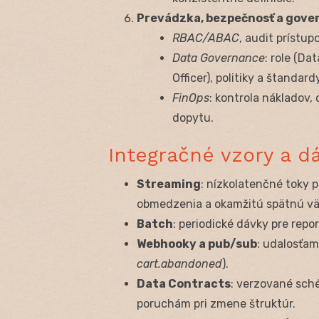
Prevádzka, bezpečnosť a gove
RBAC/ABAC
, audit prístu
Data Governance
: role (Da
Officer), politiky a štandard
FinOps
: kontrola nákladov,
dopytu.
Integračné vzory a d
Streaming
: nízkolatenčné toky 
obmedzenia a okamžitú spätnú vä
Batch
: periodické dávky pre repo
Webhooky a pub/sub
: udalosťam
cart.abandoned
).
Data Contracts
: verzované sché
poruchám pri zmene štruktúr.