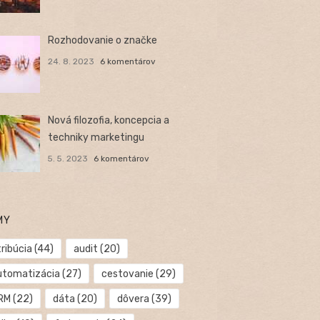
Rozhodovanie o značke
24. 8. 2023
6 komentárov
Nová filozofia, koncepcia a
techniky marketingu
5. 5. 2023
6 komentárov
MY
ribúcia
(44)
audit
(20)
utomatizácia
(27)
cestovanie
(29)
RM
(22)
dáta
(20)
dôvera
(39)