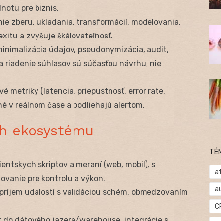
otu pre biznis.
nie zberu, ukladania, transformácií, modelovania,
exitu a zvyšuje škálovateľnosť.
minimalizácia údajov, pseudonymizácia, audit,
a riadenie súhlasov sú súčasťou návrhu, nie
é metriky (latencia, priepustnosť, error rate,
é v reálnom čase a podliehajú alertom.
ch ekosystému
TÉ
lientskych skriptov a meraní (web, mobil), s
at
ovanie pre kontrolu a výkon.
a
e príjem udalostí s validáciou schém, obmedzovaním
C
st do dátového jazera/warehouse, integrácie s