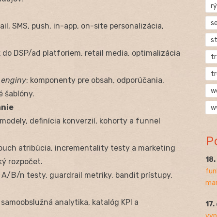
rý
s
ail, SMS, push, in-app, on-site personalizácia,
s
k do DSP/ad platforiem, retail media, optimalizácia
t
t
 enginy
: komponenty pre obsah, odporúčania,
w
 šablóny.
anie
w
modely, definícia konverzií, kohorty a funnel
P
touch atribúcia, incrementality testy a marketing
18
ký rozpočet.
fun
: A/B/n testy, guardrail metriky, bandit prístupy,
mar
 samoobslužná analytika, katalóg KPI a
17.
vyp