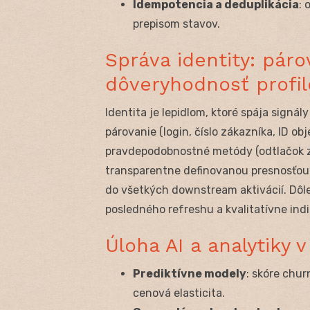
Idempotencia a deduplikácia
: 
prepisom stavov.
Správa identity: páro
dôveryhodnosť profil
Identita je lepidlom, ktoré spája signál
párovanie (login, číslo zákazníka, ID o
pravdepodobnostné metódy (odtlačok zar
transparentne definovanou presnosťou. 
do všetkých downstream aktivácií. Dôle
posledného refreshu a kvalitatívne indi
Úloha AI a analytiky 
Prediktívne modely
: skóre chur
cenová elasticita.