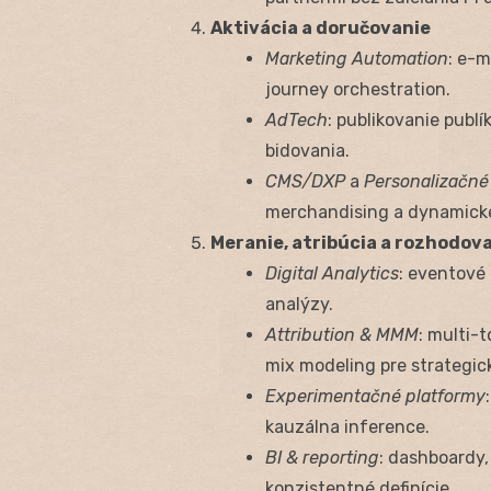
Aktivácia a doručovanie
Marketing Automation
: e-m
journey orchestration.
AdTech
: publikovanie publí
bidovania.
CMS/DXP
a
Personalizačné
merchandising a dynamické
Meranie, atribúcia a rozhodov
Digital Analytics
: eventové 
analýzy.
Attribution & MMM
: multi-
mix modeling pre strategic
Experimentačné platformy
kauzálna inference.
BI & reporting
: dashboardy,
konzistentné definície.