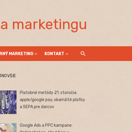
la marketingu
RNÝ MARKETING
KONTAKT
JNOVŠIE
Platobné metódy 21. storočia:
apple/google pay, okamžité platby
a SEPA pre darcov
Google Ads a PPC kampane: