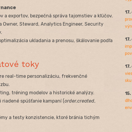
rnance
17.
pov a exportov, bezpečná správa tajomstiev a kľúčov.
pro
ta Owner, Steward, Analytics Engineer, Security
výro
y.
17.
 optimalizácia ukladania a prenosu, škálovanie podľa
imp
pov
átové toky
17.
vie
pre real-time personalizáciu, frekvenčné
sku
zbu.
rting, tréning modelov a historické analýzy.
15.
dlh
i riadené spúšťanie kampaní (
order.created
,
env
my a testy konzistencie, ktoré bránia tichým