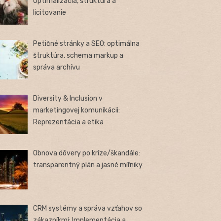
Optimalizácia, štruktúra a
licitovanie
Petičné stránky a SEO: optimálna
štruktúra, schema markup a
správa archívu
Diversity & Inclusion v
marketingovej komunikácii:
Reprezentácia a etika
Obnova dôvery po kríze/škandále:
transparentný plán a jasné míľniky
CRM systémy a správa vzťahov so
zákazníkmi: Implementácia a