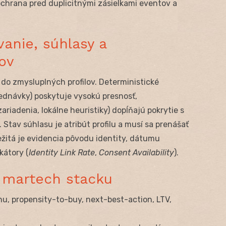
ochrana pred duplicitnými zásielkami eventov a
vanie, súhlasy a
ov
y do zmysluplných profilov. Deterministické
bjednávky) poskytuje vysokú presnosť,
iadenia, lokálne heuristiky) dopĺňajú pokrytie s
Stav súhlasu je atribút profilu a musí sa prenášať
žitá je evidencia pôvodu identity, dátumu
kátory (
Identity Link Rate
,
Consent Availability
).
v martech stacku
nu, propensity-to-buy, next-best-action, LTV,