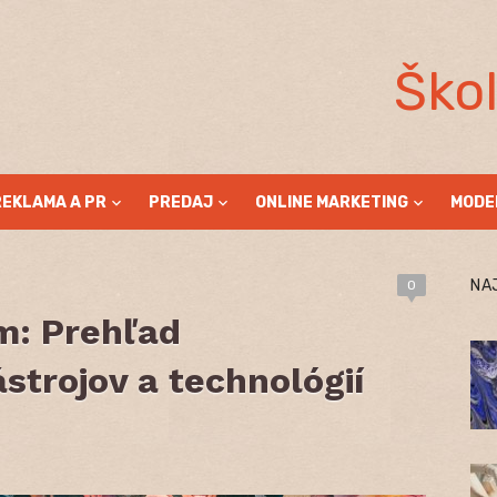
Ško
REKLAMA A PR
PREDAJ
ONLINE MARKETING
MODE
NA
0
m: Prehľad
trojov a technológií