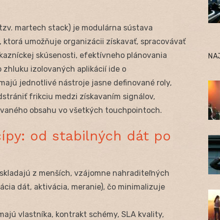
zv. martech stack) je modulárna sústava
, ktorá umožňuje organizácii získavať, spracovávať
ákazníckej skúsenosti, efektívneho plánovania
NA
zhluku izolovaných aplikácií ide o
j majú jednotlivé nástroje jasne definované roly,
strániť frikciu medzi získavaním signálov,
ovaného obsahu vo všetkých touchpointoch.
ípy: od stabilných dát po
 skladajú z menších, vzájomne nahraditeľných
rácia dát, aktivácia, meranie), čo minimalizuje
majú vlastníka, kontrakt schémy, SLA kvality,