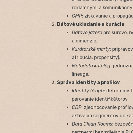
reklamnými a komunikačný
CMP
: získavanie a propag
Dátové ukladanie a kurácia
Dátové jazero
pre surové, 
a dimenzie.
Kurátorské marty
: pripravo
atribúcia, propensity).
Metadata katalóg
: jednozna
lineage.
Správa identity a profilov
Identity Graph
: determinis
párovanie identifikátorov.
CDP
: zjednocovanie profil
aktivácia segmentov do kan
Data Clean Rooms
: bezpečn
partnermi bez zdieľania PI 