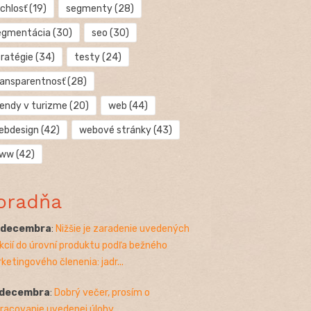
chlosť
(19)
segmenty
(28)
egmentácia
(30)
seo
(30)
tratégie
(34)
testy
(24)
ransparentnosť
(28)
rendy v turizme
(20)
web
(44)
ebdesign
(42)
webové stránky
(43)
ww
(42)
oradňa
. decembra
:
Nižšie je zaradenie uvedených
kcií do úrovní produktu podľa bežného
ketingového členenia: jadr...
 decembra
:
Dobrý večer, prosím o
racovanie uvedenej úlohy