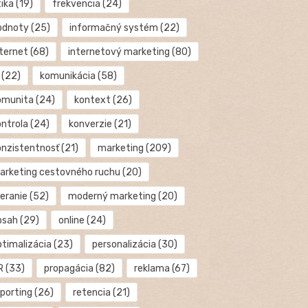
tika
(19)
frekvencia
(24)
odnoty
(25)
informačný systém
(22)
nternet
(68)
internetový marketing
(80)
(22)
komunikácia
(58)
omunita
(24)
kontext
(26)
ontrola
(24)
konverzie
(21)
onzistentnosť
(21)
marketing
(209)
arketing cestovného ruchu
(20)
eranie
(52)
moderný marketing
(20)
bsah
(29)
online
(24)
ptimalizácia
(23)
personalizácia
(30)
R
(33)
propagácia
(82)
reklama
(67)
eporting
(26)
retencia
(21)