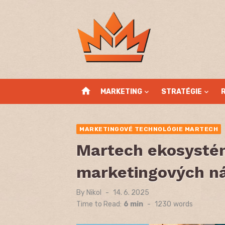
Skip
to
content
home
MARKETING
STRATÉGIE
MARKETINGOVÉ TECHNOLÓGIE MARTECH
Martech ekosysté
marketingových nás
By
Nikol
Posted
14. 6. 2025
on
Time to Read:
6 min
-
1230
words