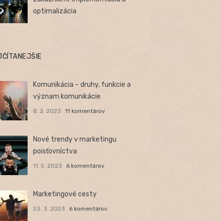
optimalizácia
JČÍTANEJŠIE
Komunikácia – druhy, funkcie a
význam komunikácie
8. 2. 2023
11 komentárov
Nové trendy v marketingu
poisťovníctva
11. 5. 2023
6 komentárov
Marketingové cesty
23. 3. 2023
6 komentárov