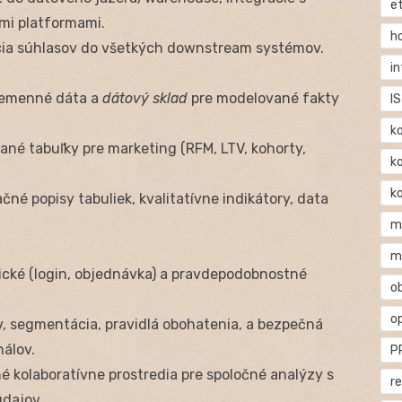
e
mi platformami.
h
ácia súhlasov do všetkých downstream systémov.
i
nemenné dáta a
dátový sklad
pre modelované fakty
IS
k
vané tabuľky pre marketing (RFM, LTV, kohorty,
k
k
čné popisy tabuliek, kvalitatívne indikátory, data
m
m
tické (login, objednávka) a pravdepodobnostné
o
o
ov, segmentácia, pravidlá obohatenia, a bezpečná
álov.
P
é kolaboratívne prostredia pre spoločné analýzy s
r
údajov.