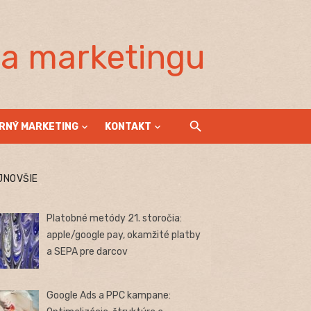
la marketingu
RNÝ MARKETING
KONTAKT
JNOVŠIE
Platobné metódy 21. storočia:
apple/google pay, okamžité platby
a SEPA pre darcov
Google Ads a PPC kampane: