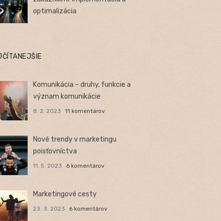
optimalizácia
JČÍTANEJŠIE
Komunikácia – druhy, funkcie a
význam komunikácie
8. 2. 2023
11 komentárov
Nové trendy v marketingu
poisťovníctva
11. 5. 2023
6 komentárov
Marketingové cesty
23. 3. 2023
6 komentárov