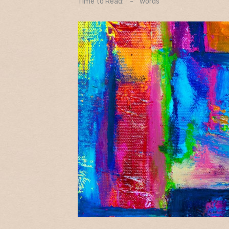
Time to Read:
-
words