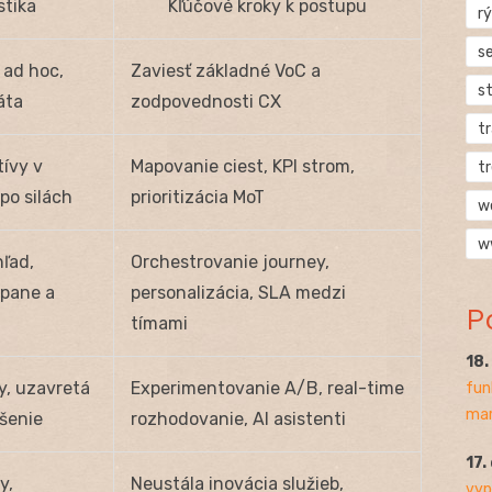
stika
Kľúčové kroky k postupu
rý
s
 ad hoc,
Zaviesť základné VoC a
s
áta
zodpovednosti CX
t
tívy v
Mapovanie ciest, KPI strom,
t
po silách
prioritizácia MoT
w
w
ľad,
Orchestrovanie journey,
pane a
personalizácia, SLA medzi
P
tímami
18
y, uzavretá
Experimentovanie A/B, real-time
fun
mar
šenie
rozhodovanie, AI asistenti
17.
y,
Neustála inovácia služieb,
vyp