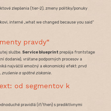
jektové zlepšenia (tier-2), zmeny politiky/ponuky
kovi, interné „what we changed because you said“
omenty pravdy“
utej službe.
Service blueprint
prepája frontstage
žní dodanie), vrátane podporných procesov a
niká najväčší emočný a ekonomický efekt:
prvá
, zrušenie a spätné získanie
.
text: od segmentov k
dnoduché pravidlá (if/then) s prediktívnymi