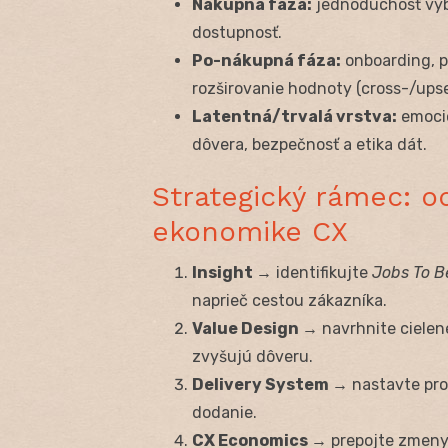
Nákupná fáza:
jednoduchosť výbe
dostupnosť.
Po-nákupná fáza:
onboarding, p
rozširovanie hodnoty (cross-/upsel
Latentná/trvalá vrstva:
emocio
dôvera, bezpečnosť a etika dát.
Strategický rámec: o
ekonomike CX
Insight →
identifikujte
Jobs To B
naprieč cestou zákazníka.
Value Design →
navrhnite cielené
zvyšujú dôveru.
Delivery System →
nastavte pro
dodanie.
CX Economics →
prepojte zmeny