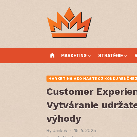
Skip
to
content
home
MARKETING
STRATÉGIE
MARKETING AKO NÁSTROJ KONKURENČNEJ
Customer Experien
Vytváranie udržat
výhody
By
Jankoš
Posted
15. 6. 2025
on