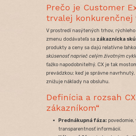
Prečo je Customer E
trvalej konkurenčnej
V prostredí nasýtených trhov, rýchleh
zmenu dodávateľa sa
zákaznícka skú
produkty a ceny sa dajú relatívne ľahko
skúsenosť naprieč celým životným cyk
ťažko napodobniteľný. CX je tak most
prevádzkou; keď je správne navrhnutý, z
znižuje náklady na obsluhu.
Definícia a rozsah CX
zákazníkom“
Prednákupná fáza:
povedomie, v
transparentnosť informácií.