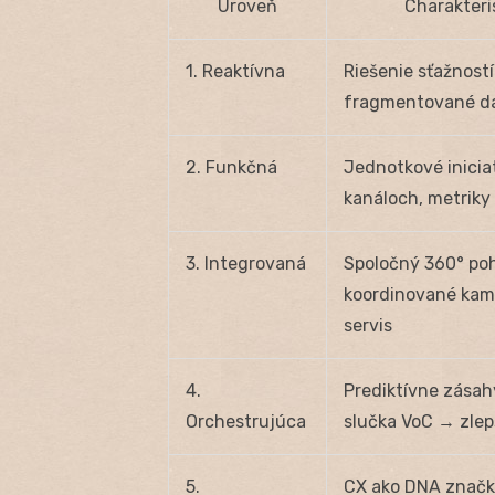
Úroveň
Charakteri
1. Reaktívna
Riešenie sťažností
fragmentované d
2. Funkčná
Jednotkové inicia
kanáloch, metriky 
3. Integrovaná
Spoločný 360° poh
koordinované kam
servis
4.
Prediktívne zásah
Orchestrujúca
slučka VoC → zlep
5.
CX ako DNA značk