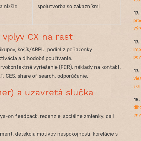
a nižšie
spolutvorba so zákazníkmi
17.
pro
výro
 vplyv CX na rast
17.
ákupov, košík/ARPU, podiel z peňaženky.
imp
pov
ktivácia a dlhodobé používanie.
rvokontaktné vyriešenie (FCR), náklady na kontakt.
17.
, CES, share of search, odporúčanie.
vie
sku
er) a uzavretá slučka
15.
dlh
env
s-on feedback, recenzie, sociálne zmienky, call
ment, detekcia motívov nespokojnosti, korelácie s