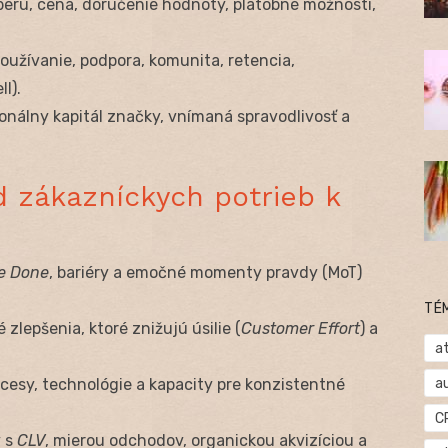
ru, cena, doručenie hodnoty, platobné možnosti,
oužívanie, podpora, komunita, retencia,
l).
nálny kapitál značky, vnímaná spravodlivosť a
d zákazníckych potrieb k
e Done
, bariéry a emočné momenty pravdy (MoT)
TÉ
 zlepšenia, ktoré znižujú úsilie (
Customer Effort
) a
at
a
cesy, technológie a kapacity pre konzistentné
C
 s
CLV
, mierou odchodov, organickou akvizíciou a