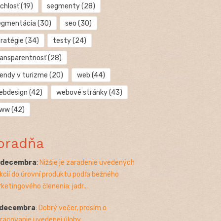
chlosť
(19)
segmenty
(28)
egmentácia
(30)
seo
(30)
tratégie
(34)
testy
(24)
ransparentnosť
(28)
rendy v turizme
(20)
web
(44)
ebdesign
(42)
webové stránky
(43)
ww
(42)
oradňa
. decembra
:
Nižšie je zaradenie uvedených
kcií do úrovní produktu podľa bežného
ketingového členenia: jadr...
 decembra
:
Dobrý večer, prosím o
racovanie uvedenej úlohy