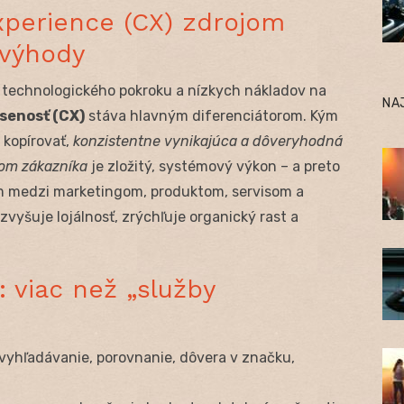
xperience (CX) zdrojom
 výhody
o technologického pokroku a nízkych nákladov na
NA
senosť (CX)
stáva hlavným diferenciátorom. Kým
 kopírovať,
konzistentne vynikajúca a dôveryhodná
lom zákazníka
je zložitý, systémový výkon – a preto
om medzi marketingom, produktom, servisom a
vyšuje lojálnosť, zrýchľuje organický rast a
: viac než „služby
yhľadávanie, porovnanie, dôvera v značku,