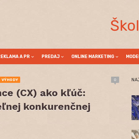
Ško
REKLAMA A PR
PREDAJ
ONLINE MARKETING
MODE
NA
 VÝHODY
0
ce (CX) ako kľúč:
eľnej konkurenčnej