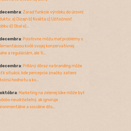
 decembra
:
Zaraď funkcie výrobku do úrovní
duktu: a) Dizajn b) Kvalita c) Užitočnosť
bku d) Obal e)...
 decembra
:
Poisťovne môžu mať problémy s
lementáciou kvôli svojej konzervatívnej
ahe a reguláciám, ale ti...
 decembra
:
Prílišný dôraz na branding môže
sť k situácii, kde percepcia značky zatieni
točnú hodnotu a kv...
 októbra
:
Marketing na zelenej lúke môže byť
odobo neudržateľný, ak ignoruje
ironmentálne a sociálne dôs...