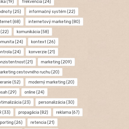
tika
(19)
frekvencia
(24)
odnoty
(25)
informačný systém
(22)
nternet
(68)
internetový marketing
(80)
(22)
komunikácia
(58)
omunita
(24)
kontext
(26)
ontrola
(24)
konverzie
(21)
onzistentnosť
(21)
marketing
(209)
arketing cestovného ruchu
(20)
eranie
(52)
moderný marketing
(20)
bsah
(29)
online
(24)
ptimalizácia
(23)
personalizácia
(30)
R
(33)
propagácia
(82)
reklama
(67)
eporting
(26)
retencia
(21)