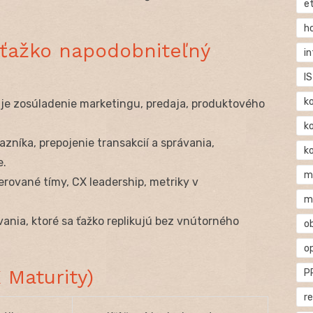
e
h
ťažko napodobniteľný
i
IS
k
e zosúladenie marketingu, predaja, produktového
k
azníka, prepojenie transakcií a správania,
k
e.
m
ované tímy, CX leadership, metriky v
m
ania, ktoré sa ťažko replikujú bez vnútorného
o
o
 Maturity)
P
r