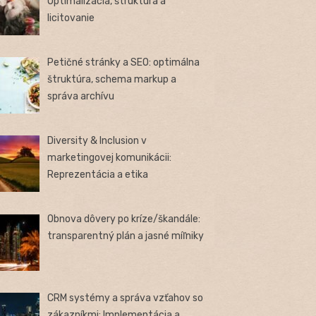
Optimalizácia, štruktúra a
licitovanie
Petičné stránky a SEO: optimálna
štruktúra, schema markup a
správa archívu
Diversity & Inclusion v
marketingovej komunikácii:
Reprezentácia a etika
Obnova dôvery po kríze/škandále:
transparentný plán a jasné míľniky
CRM systémy a správa vzťahov so
zákazníkmi: Implementácia a