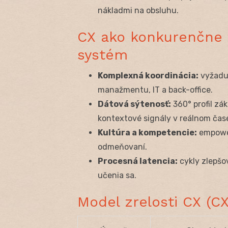
nákladmi na obsluhu.
CX ako konkurenčne 
systém
Komplexná koordinácia:
vyžaduj
manažmentu, IT a back-office.
Dátová sýtenosť:
360° profil zák
kontextové signály v reálnom čas
Kultúra a kompetencie:
empower
odmeňovaní.
Procesná latencia:
cykly zlepšov
učenia sa.
Model zrelosti CX (CX