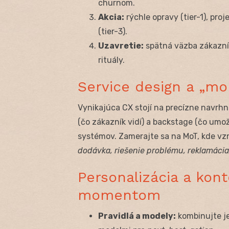
churnom.
Akcia:
rýchle opravy (tier-1), pro
(tier-3).
Uzavretie:
spätná väzba zákazní
rituály.
Service design a „m
Vynikajúca CX stojí na precízne navrhn
(čo zákazník vidí) a backstage (čo umo
systémov. Zamerajte sa na MoT, kde vz
dodávka, riešenie problému, reklamácia
Personalizácia a kon
momentom
Pravidlá a modely:
kombinujte je