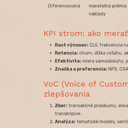
Diferencovaná
merateľná prémia 
náklady
KPI strom: ako merať
Rast výnosov:
CLV, frekvencia n
Retencia:
churn, dĺžka vzťahu, a
Efektivita:
miera samoobsluhy, p
Značka a preferencia:
NPS, CSAT
VoC (Voice of Custom
zlepšovania
Zber:
transakčné prieskumy, alway
transkripcie.
Analýza:
tematické modely, senti