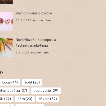
Rozhodovanie o značke
24. 8. 2023
6 komentárov
Nová filozofia, koncepcia a
techniky marketingu
5. 5. 2023
6 komentárov
MY
ribúcia
(44)
audit
(20)
utomatizácia
(27)
cestovanie
(29)
RM
(22)
dáta
(20)
dôvera
(39)