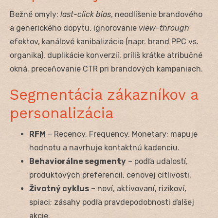
Bežné omyly:
last-click bias
, neodlíšenie brandového
a generického dopytu, ignorovanie
view-through
efektov, kanálové kanibalizácie (napr. brand PPC vs.
organika), duplikácie konverzií, príliš krátke atribučné
okná, preceňovanie CTR pri brandových kampaniach.
Segmentácia zákazníkov a
personalizácia
RFM
– Recency, Frequency, Monetary; mapuje
hodnotu a navrhuje kontaktnú kadenciu.
Behaviorálne segmenty
– podľa udalostí,
produktových preferencií, cenovej citlivosti.
Životný cyklus
– noví, aktivovaní, rizikoví,
spiaci; zásahy podľa pravdepodobnosti ďalšej
akcie.