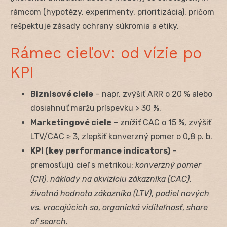
rámcom (hypotézy, experimenty, prioritizácia), pričom
rešpektuje zásady ochrany súkromia a etiky.
Rámec cieľov: od vízie po
KPI
Biznisové ciele
– napr. zvýšiť ARR o 20 % alebo
dosiahnuť maržu príspevku > 30 %.
Marketingové ciele
– znížiť CAC o 15 %, zvýšiť
LTV/CAC ≥ 3, zlepšiť konverzný pomer o 0,8 p. b.
KPI (key performance indicators)
–
premosťujú cieľ s metrikou:
konverzný pomer
(CR)
,
náklady na akvizíciu zákazníka (CAC)
,
životná hodnota zákazníka (LTV)
,
podiel nových
vs. vracajúcich sa
,
organická viditeľnosť
,
share
of search
.