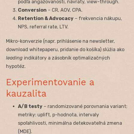
podľa angažovanosti, návraty, view-through.
Conversion
– CR, AOV, CPA.
Retention & Advocacy
– frekvencia nákupu,
NPS, referral rate, LTV.
Mikro-konverzie (napr. prihlásenie na newsletter,
download whitepaperu, pridanie do košíka) slúžia ako
leading
indikátory a zásobník optimalizačných
hypotéz.
Experimentovanie a
kauzalita
A/B testy
– randomizované porovnania variant;
metriky: uplift, p-hodnota, intervaly
spoľahlivosti, minimálna detekovateľná zmena
(MDE).