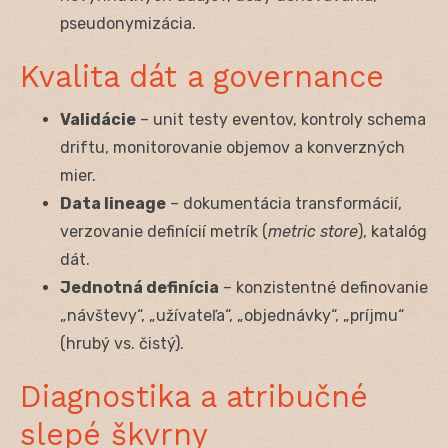
pseudonymizácia.
Kvalita dát a governance
Validácie
– unit testy eventov, kontroly schema
driftu, monitorovanie objemov a konverzných
mier.
Data lineage
– dokumentácia transformácií,
verzovanie definícií metrík (
metric store
), katalóg
dát.
Jednotná definícia
– konzistentné definovanie
„návštevy“, „užívateľa“, „objednávky“, „príjmu“
(hrubý vs. čistý).
Diagnostika a atribučné
slepé škvrny