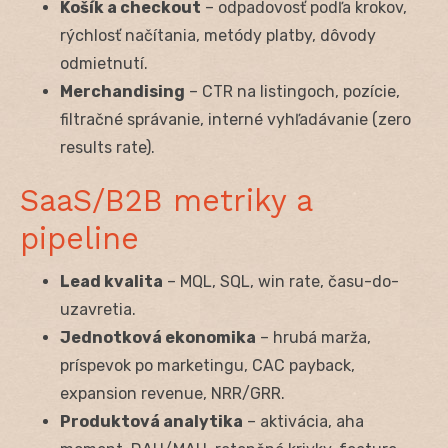
Košík a checkout
– odpadovosť podľa krokov,
rýchlosť načítania, metódy platby, dôvody
odmietnutí.
Merchandising
– CTR na listingoch, pozície,
filtračné správanie, interné vyhľadávanie (zero
results rate).
SaaS/B2B metriky a
pipeline
Lead kvalita
– MQL, SQL, win rate, času-do-
uzavretia.
Jednotková ekonomika
– hrubá marža,
príspevok po marketingu, CAC payback,
expansion revenue, NRR/GRR.
Produktová analytika
– aktivácia, aha