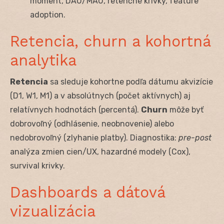
moment, DAU/MAU, retenčné krivky, feature
adoption.
Retencia, churn a kohortná
analytika
Retencia
sa sleduje kohortne podľa dátumu akvizície
(D1, W1, M1) a v absolútnych (počet aktívnych) aj
relatívnych hodnotách (percentá).
Churn
môže byť
dobrovoľný (odhlásenie, neobnovenie) alebo
nedobrovoľný (zlyhanie platby). Diagnostika:
pre-post
analýza zmien cien/UX, hazardné modely (Cox),
survival krivky.
Dashboards a dátová
vizualizácia