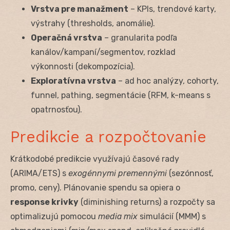
Vrstva pre manažment
– KPIs, trendové karty,
výstrahy (thresholds, anomálie).
Operačná vrstva
– granularita podľa
kanálov/kampaní/segmentov, rozklad
výkonnosti (dekompozícia).
Exploratívna vrstva
– ad hoc analýzy, cohorty,
funnel, pathing, segmentácie (RFM, k-means s
opatrnosťou).
Predikcie a rozpočtovanie
Krátkodobé predikcie využívajú časové rady
(ARIMA/ETS) s
exogénnymi premennými
(sezónnosť,
promo, ceny). Plánovanie spendu sa opiera o
response krivky
(diminishing returns) a rozpočty sa
optimalizujú pomocou
media mix
simulácií (MMM) s