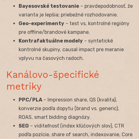
Bayesovské testovanie
– pravdepodobnosť, že
varianta je lepšia; priebežné rozhodovanie.
Geo-experimenty
– test vs. kontrolné regióny
pre offline/brandové kampane.
Kontrafaktuálne modely
– syntetické
kontrolné skupiny, causal impact pre meranie
vplyvu na časových radoch.
Kanálovo-špecifické
metriky
PPC/PLA
– Impression share, QS (kvalita),
konverzie podľa dopytu (brand vs. generic),
ROAS, smart bidding diagnózy.
SEO
– viditeľnosť (index kľúčových slov), CTR
podľa pozície, share of search, indexovanie, Core