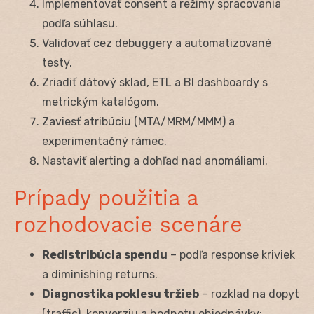
Implementovať consent a režimy spracovania
podľa súhlasu.
Validovať cez debuggery a automatizované
testy.
Zriadiť dátový sklad, ETL a BI dashboardy s
metrickým katalógom.
Zaviesť atribúciu (MTA/MRM/MMM) a
experimentačný rámec.
Nastaviť alerting a dohľad nad anomáliami.
Prípady použitia a
rozhodovacie scenáre
Redistribúcia spendu
– podľa response kriviek
a diminishing returns.
Diagnostika poklesu tržieb
– rozklad na dopyt
(traffic), konverziu a hodnotu objednávky;