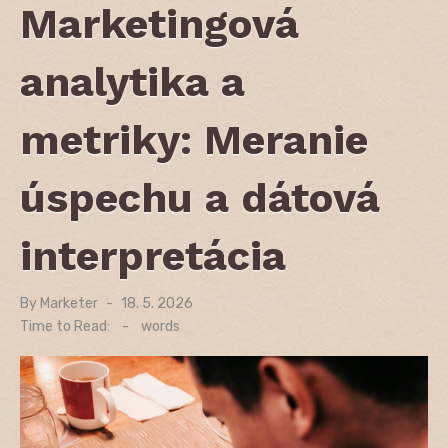
Marketingová
analytika a
metriky: Meranie
úspechu a dátová
interpretácia
By
Marketer
Posted
18. 5. 2026
on
Time to Read:
-
words