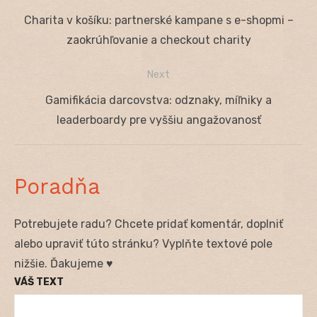
Navigácia
Previous
Charita v košíku: partnerské kampane s e-shopmi –
v
post:
zaokrúhľovanie a checkout charity
článku
Next
Next
Gamifikácia darcovstva: odznaky, míľniky a
post:
leaderboardy pre vyššiu angažovanosť
Poradňa
Potrebujete radu? Chcete pridať komentár, doplniť
alebo upraviť túto stránku? Vyplňte textové pole
nižšie. Ďakujeme ♥
VÁŠ TEXT