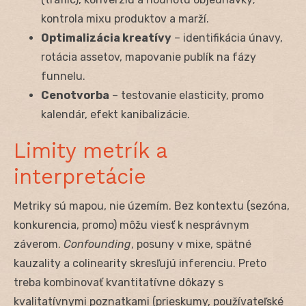
kontrola mixu produktov a marží.
Optimalizácia kreatívy
– identifikácia únavy,
rotácia assetov, mapovanie publík na fázy
funnelu.
Cenotvorba
– testovanie elasticity, promo
kalendár, efekt kanibalizácie.
Limity metrík a
interpretácie
Metriky sú mapou, nie územím. Bez kontextu (sezóna,
konkurencia, promo) môžu viesť k nesprávnym
záverom.
Confounding
, posuny v mixe, spätné
kauzality a colinearity skresľujú inferenciu. Preto
treba kombinovať kvantitatívne dôkazy s
kvalitatívnymi poznatkami (prieskumy, používateľské