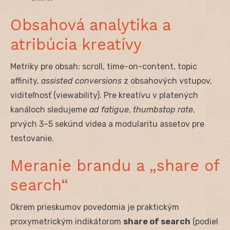
Obsahová analytika a
atribúcia kreatívy
Metriky pre obsah: scroll, time-on-content, topic
affinity,
assisted conversions
z obsahových vstupov,
viditeľnosť (viewability). Pre kreatívu v platených
kanáloch sledujeme
ad fatigue
,
thumbstop rate
,
prvých 3–5 sekúnd videa a modularitu assetov pre
testovanie.
Meranie brandu a „share of
search“
Okrem prieskumov povedomia je praktickým
proxymetrickým indikátorom
share of search
(podiel