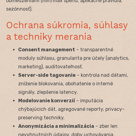
obmedzeniami (min/max spend, aplikačné pravidlá,
sezónnosť).
Ochrana súkromia, súhlasy
a techniky merania
Consent management
– transparentné
moduly súhlasu, granularita pre účely (analytics,
marketing), auditovateľnosť.
Server-side tagovanie
– kontrola nad dátami,
zníženie blokovania, obohatenie o interné
signály, zlepšenie latency.
Modelovanie konverzií
– imputácia
chýbajúcich dát, agregované reporty, privacy-
preserving techniky.
Anonymizácia a minimalizácia
– zber len
nevyhnutných údajov, doby uchovávania,