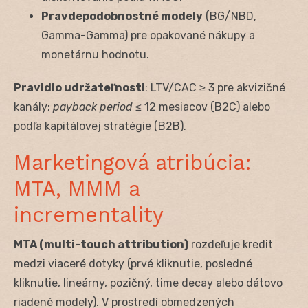
Pravdepodobnostné modely
(BG/NBD,
Gamma-Gamma) pre opakované nákupy a
monetárnu hodnotu.
Pravidlo udržateľnosti
: LTV/CAC ≥ 3 pre akvizičné
kanály;
payback period
≤ 12 mesiacov (B2C) alebo
podľa kapitálovej stratégie (B2B).
Marketingová atribúcia:
MTA, MMM a
incrementality
MTA (multi-touch attribution)
rozdeľuje kredit
medzi viaceré dotyky (prvé kliknutie, posledné
kliknutie, lineárny, pozičný, time decay alebo dátovo
riadené modely). V prostredí obmedzených