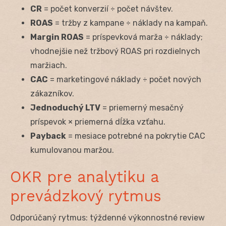
CR
= počet konverzií ÷ počet návštev.
ROAS
= tržby z kampane ÷ náklady na kampaň.
Margin ROAS
= príspevková marža ÷ náklady;
vhodnejšie než tržbový ROAS pri rozdielnych
maržiach.
CAC
= marketingové náklady ÷ počet nových
zákazníkov.
Jednoduchý LTV
= priemerný mesačný
príspevok × priemerná dĺžka vzťahu.
Payback
= mesiace potrebné na pokrytie CAC
kumulovanou maržou.
OKR pre analytiku a
prevádzkový rytmus
Odporúčaný rytmus: týždenné výkonnostné review