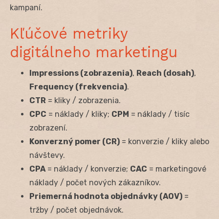
kampaní.
Kľúčové metriky
digitálneho marketingu
Impressions (zobrazenia)
,
Reach (dosah)
,
Frequency (frekvencia)
.
CTR
= kliky / zobrazenia.
CPC
= náklady / kliky;
CPM
= náklady / tisíc
zobrazení.
Konverzný pomer (CR)
= konverzie / kliky alebo
návštevy.
CPA
= náklady / konverzie;
CAC
= marketingové
náklady / počet nových zákazníkov.
Priemerná hodnota objednávky (AOV)
=
tržby / počet objednávok.