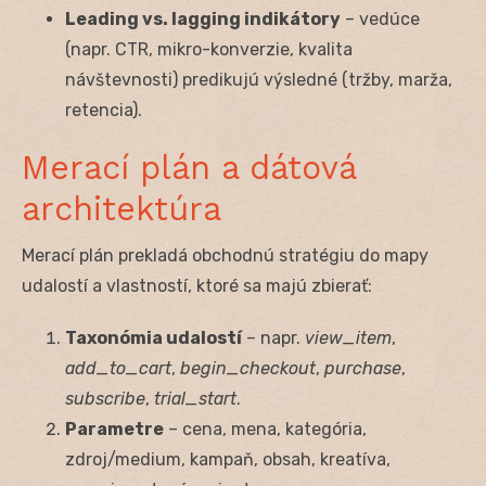
Leading vs. lagging indikátory
– vedúce
(napr. CTR, mikro-konverzie, kvalita
návštevnosti) predikujú výsledné (tržby, marža,
retencia).
Merací plán a dátová
architektúra
Merací plán prekladá obchodnú stratégiu do mapy
udalostí a vlastností, ktoré sa majú zbierať:
Taxonómia udalostí
– napr.
view_item
,
add_to_cart
,
begin_checkout
,
purchase
,
subscribe
,
trial_start
.
Parametre
– cena, mena, kategória,
zdroj/medium, kampaň, obsah, kreatíva,