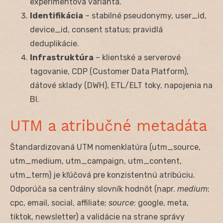
experimentová varianta.
Identifikácia
– stabilné pseudonymy, user_id,
device_id, consent status; pravidlá
deduplikácie.
Infrastruktúra
– klientské a serverové
tagovanie, CDP (Customer Data Platform),
dátové sklady (DWH), ETL/ELT toky, napojenia na
BI.
UTM a atribučné metadáta
Štandardizovaná UTM nomenklatúra (utm_source,
utm_medium, utm_campaign, utm_content,
utm_term) je kľúčová pre konzistentnú atribúciu.
Odporúča sa centrálny slovník hodnôt (napr.
medium
:
cpc, email, social, affiliate;
source
: google, meta,
tiktok, newsletter) a validácie na strane správy