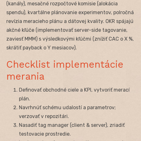
(kanály), mesačné rozpočtové komisie (alokácia
spendu), kvartálne plánovanie experimentov, polročná
revízia meracieho plánu a dátovej kvality. OKR spájajú
akčné kľúče (implementovať server-side tagovanie,
zaviesť MMM) s výsledkovými kľúčmi (znížiť CAC o X %,
skrátiť payback o Y mesiacov).
Checklist implementácie
merania
Definovať obchodné ciele a KPI, vytvoriť merací
plán.
Navrhnúť schému udalostí a parametrov;
verzovať v repozitári.
Nasadiť tag manager (client & server), zriadiť
testovacie prostredie.