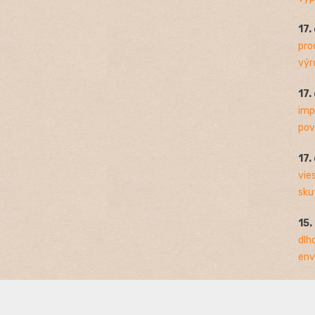
17.
pro
výro
17.
imp
pov
17.
vie
sku
15.
dlh
env