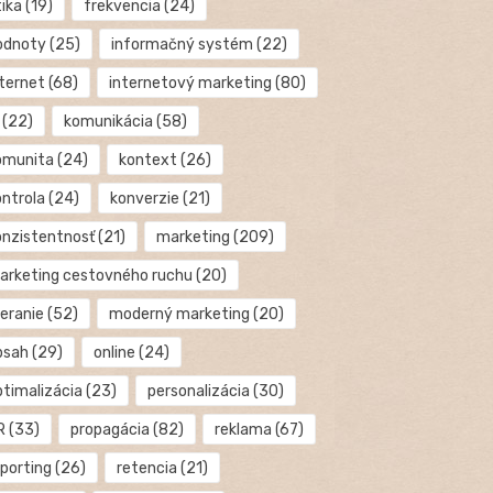
tika
(19)
frekvencia
(24)
odnoty
(25)
informačný systém
(22)
nternet
(68)
internetový marketing
(80)
(22)
komunikácia
(58)
omunita
(24)
kontext
(26)
ontrola
(24)
konverzie
(21)
onzistentnosť
(21)
marketing
(209)
arketing cestovného ruchu
(20)
eranie
(52)
moderný marketing
(20)
bsah
(29)
online
(24)
ptimalizácia
(23)
personalizácia
(30)
R
(33)
propagácia
(82)
reklama
(67)
eporting
(26)
retencia
(21)