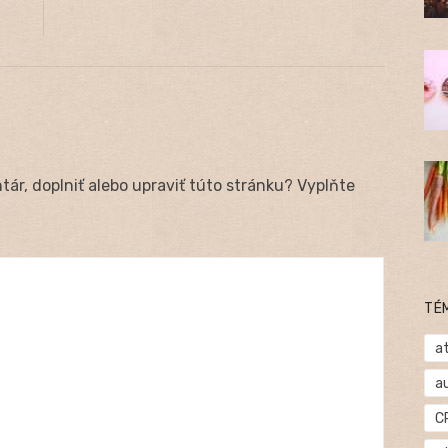
post:
ár, doplniť alebo upraviť túto stránku? Vyplňte
TÉ
at
a
C