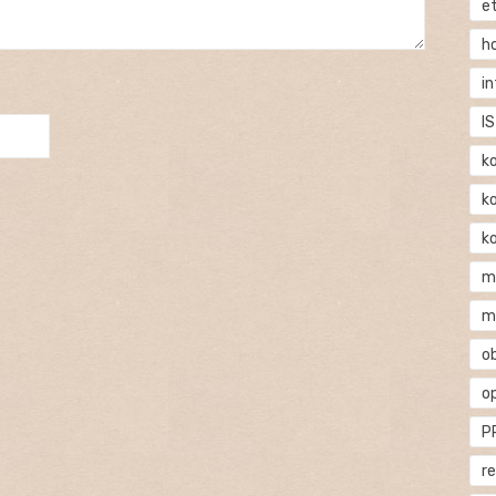
e
h
i
IS
k
k
k
m
m
o
o
P
r