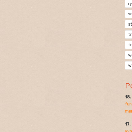
rý
s
s
t
t
w
w
P
18
fun
mar
17.
vyp