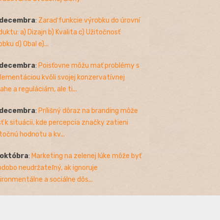
 decembra
:
Zaraď funkcie výrobku do úrovní
duktu: a) Dizajn b) Kvalita c) Užitočnosť
bku d) Obal e)...
 decembra
:
Poisťovne môžu mať problémy s
lementáciou kvôli svojej konzervatívnej
ahe a reguláciám, ale ti...
 decembra
:
Prílišný dôraz na branding môže
sť k situácii, kde percepcia značky zatieni
točnú hodnotu a kv...
 októbra
:
Marketing na zelenej lúke môže byť
odobo neudržateľný, ak ignoruje
ironmentálne a sociálne dôs...