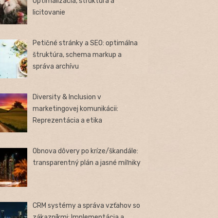
Optimalizácia, štruktúra a
licitovanie
Petičné stránky a SEO: optimálna
štruktúra, schema markup a
správa archívu
Diversity & Inclusion v
marketingovej komunikácii:
Reprezentácia a etika
Obnova dôvery po kríze/škandále:
transparentný plán a jasné míľniky
CRM systémy a správa vzťahov so
zákazníkmi: Implementácia a