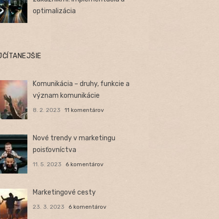
optimalizácia
JČÍTANEJŠIE
Komunikácia – druhy, funkcie a
význam komunikácie
8. 2. 2023
11 komentárov
Nové trendy v marketingu
poisťovníctva
11. 5. 2023
6 komentárov
Marketingové cesty
23. 3. 2023
6 komentárov