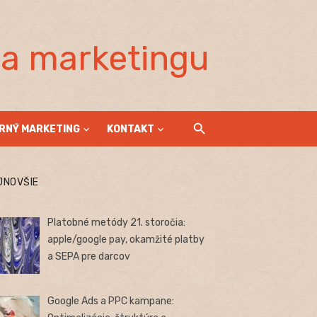
la marketingu
RNÝ MARKETING
KONTAKT
JNOVŠIE
Platobné metódy 21. storočia:
apple/google pay, okamžité platby
a SEPA pre darcov
Google Ads a PPC kampane: