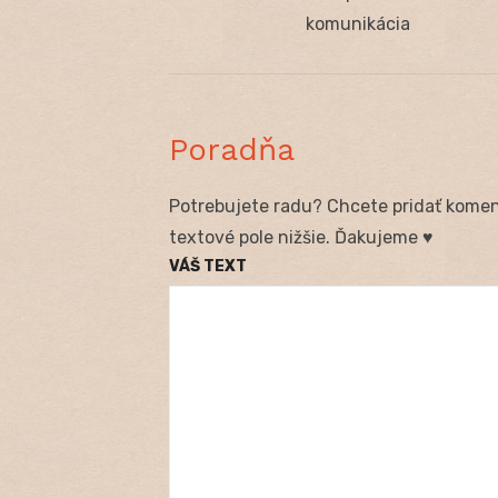
v
post:
komunikácia
článku
Poradňa
Potrebujete radu? Chcete pridať koment
textové pole nižšie. Ďakujeme ♥
VÁŠ TEXT