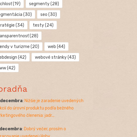
chlosť
(19)
segmenty
(28)
egmentácia
(30)
seo
(30)
tratégie
(34)
testy
(24)
ransparentnosť
(28)
rendy v turizme
(20)
web
(44)
ebdesign
(42)
webové stránky
(43)
ww
(42)
oradňa
. decembra
:
Nižšie je zaradenie uvedených
kcií do úrovní produktu podľa bežného
ketingového členenia: jadr...
 decembra
:
Dobrý večer, prosím o
racovanie uvedenej úlohy