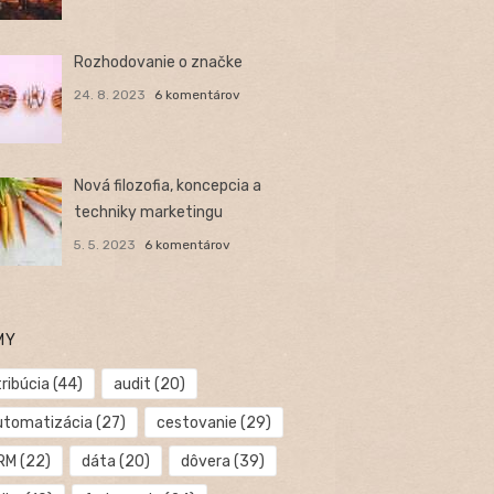
Rozhodovanie o značke
24. 8. 2023
6 komentárov
Nová filozofia, koncepcia a
techniky marketingu
5. 5. 2023
6 komentárov
MY
ribúcia
(44)
audit
(20)
utomatizácia
(27)
cestovanie
(29)
RM
(22)
dáta
(20)
dôvera
(39)