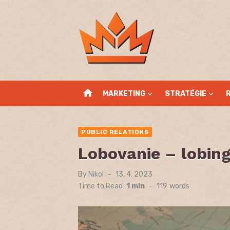
Skip
to
content
home
MARKETING
STRATÉGIE
PUBLIC RELATIONS
Lobovanie – lobin
By
Nikol
Posted
13. 4. 2023
on
Time to Read:
1 min
-
119
words