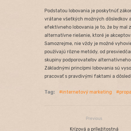
Podstatou lobovania je poskytnúť záko
vrátane všetkých možných dôsledkov a
efektívneho lobovania je to, že by mal 
alternatívne riešenie, ktoré je akcept
Samozrejme, nie vždy je možné vyhovie
používajú rôzne metódy, od presviedčan
skupiny podporovateľov alternatívneho 
Základnými princípmi lobovania sú vysok
pracovať s pravdivými faktami a dôsled
Tag:
internetový marketing
prop
Previous
Navigácia
Previous
Krízová a príležitostná