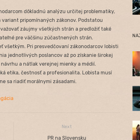
nodarcom dôkladnú analýzu určitej problematiky,
 variant pripomínaných zákonov. Podstatou
zvažovať záujmy všetkých strán a predložiť také
NA
ovateľné pre väčšinu zúčastnených strán.
ť všetkým. Pri presvedčovaní zákonodarcov lobisti
ia jednotlivých poslancov až po získanie širokej
návrhu a nátlak verejnej mienky a médií.
á etika, čestnosť a profesionalita. Lobista musí
ne sa riadiť morálnymi zásadami.
agácia
Next
Next
PR na Slovensku