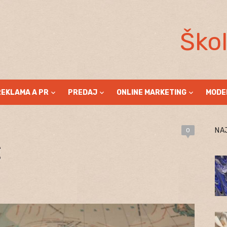
Ško
REKLAMA A PR
PREDAJ
ONLINE MARKETING
MODE
NA
0
g