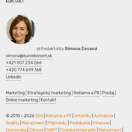
KONTAKT
šéfredaktorka
Simona Česaná
simona@euroekonom.sk
+421 907 234 066
+420 774 699 168
LinkedIn
Marketing
|
Strategický marketing
|
Reklama a PR
|
Predaj
|
Online marketing
|
Kontakt
© 2010 - 2026
SEO
|
Reklama a PR
|
Vrtuľníky
|
Autoškola
|
Reality
|
Manažment
|
Prijímáčky
|
Podnikanie
|
Financie
|
Ekonomika
|
Zdravie
|
SWOT
|
Podnikateľský plán
|
Manažment
|