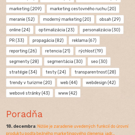
marketing
(209)
marketing cestovného ruchu
(20)
meranie
(52)
moderný marketing
(20)
obsah
(29)
online
(24)
optimalizácia
(23)
personalizácia
(30)
PR
(33)
propagácia
(82)
reklama
(67)
reporting
(26)
retencia
(21)
rýchlosť
(19)
segmenty
(28)
segmentácia
(30)
seo
(30)
stratégie
(34)
testy
(24)
transparentnosť
(28)
trendy v turizme
(20)
web
(44)
webdesign
(42)
webové stránky
(43)
www
(42)
Poradňa
18. decembra
:
Nižšie je zaradenie uvedených funkcií do úrovní
produktu podľa bežného marketingového členenia: jadr...