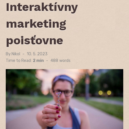
Interaktívny
marketing
poisťovne
By
Nikol
Posted
10. 5. 2023
on
Time to Read:
2 min
-
488
words