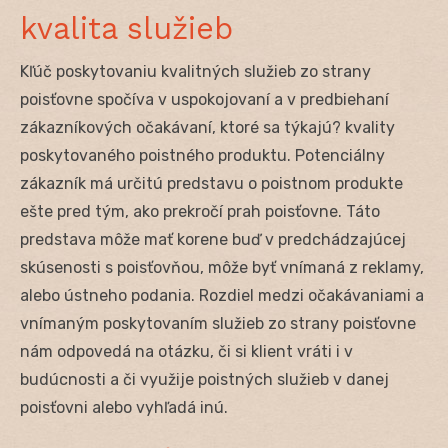
kvalita služieb
Kľúč poskytovaniu kvalitných služieb zo strany
poisťovne spočíva v uspokojovaní a v predbiehaní
zákazníkových očakávaní, ktoré sa týkajú? kvality
poskytovaného poistného produktu. Potenciálny
zákazník má určitú predstavu o poistnom produkte
ešte pred tým, ako prekročí prah poisťovne. Táto
predstava môže mať korene buď v predchádzajúcej
skúsenosti s poisťovňou, môže byť vnímaná z reklamy,
alebo ústneho podania. Rozdiel medzi očakávaniami a
vnímaným poskytovaním služieb zo strany poisťovne
nám odpovedá na otázku, či si klient vráti i v
budúcnosti a či využije poistných služieb v danej
poisťovni alebo vyhľadá inú.