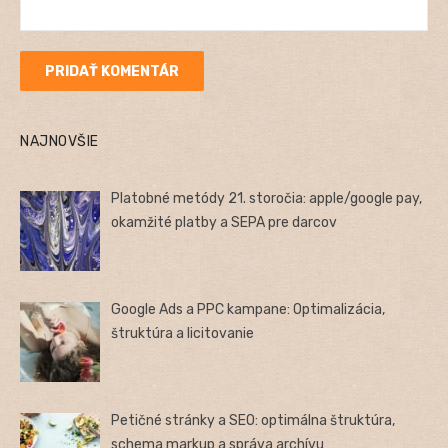
NAJNOVŠIE
Platobné metódy 21. storočia: apple/google pay,
okamžité platby a SEPA pre darcov
Google Ads a PPC kampane: Optimalizácia,
štruktúra a licitovanie
Petičné stránky a SEO: optimálna štruktúra,
schema markup a správa archívu