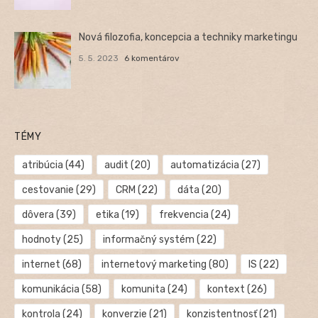
Nová filozofia, koncepcia a techniky marketingu
5. 5. 2023
6 komentárov
TÉMY
atribúcia
(44)
audit
(20)
automatizácia
(27)
cestovanie
(29)
CRM
(22)
dáta
(20)
dôvera
(39)
etika
(19)
frekvencia
(24)
hodnoty
(25)
informačný systém
(22)
internet
(68)
internetový marketing
(80)
IS
(22)
komunikácia
(58)
komunita
(24)
kontext
(26)
kontrola
(24)
konverzie
(21)
konzistentnosť
(21)