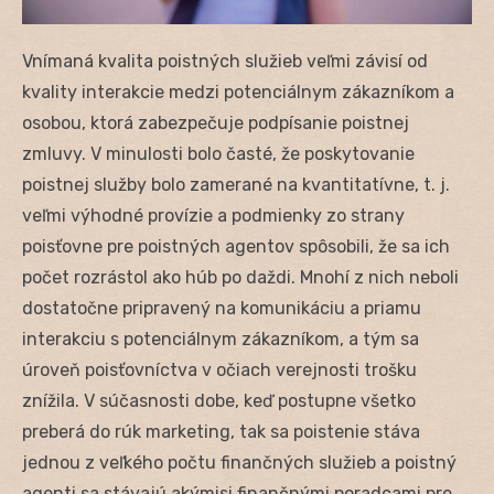
Vnímaná kvalita poistných služieb veľmi závisí od
kvality interakcie medzi potenciálnym zákazníkom a
osobou, ktorá zabezpečuje podpísanie poistnej
zmluvy. V minulosti bolo časté, že poskytovanie
poistnej služby bolo zamerané na kvantitatívne, t. j.
veľmi výhodné provízie a podmienky zo strany
poisťovne pre poistných agentov spôsobili, že sa ich
počet rozrástol ako húb po daždi. Mnohí z nich neboli
dostatočne pripravený na komunikáciu a priamu
interakciu s potenciálnym zákazníkom, a tým sa
úroveň poisťovníctva v očiach verejnosti trošku
znížila. V súčasnosti dobe, keď postupne všetko
preberá do rúk marketing, tak sa poistenie stáva
jednou z veľkého počtu finančných služieb a poistný
agenti sa stávajú akýmisi finančnými poradcami pre