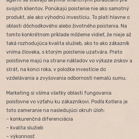
svojich klientov. Ponúkajú poistenie nie ako samotný
produkt, ale ako výhodnú investíciu. To platí hlavne o
oblasti dôchodkového alebo životného poistenia. Na
tomto konkrétnom príklade môžeme vidieť, že nieje až
taká rozhodujúca kvalita služieb, ako to ako zákazník
vníma človeka, s ktorým poistenie uzatvára. Preto
poisťovne majú na strane nákladov vo výkaze ziskov a
strát, na konci roka, v položke investície do
vzdelávania a zvyšovania odbornosti nemalú sumu.
Marketing si všíma všetky oblasti fungovania
poisťovne vo vzťahu ku zákazníkovi. Podľa Kotlera je
toto zameranie na nasledujúci okruh úloh:
– konkurenčná diferenciácia
– kvalita služieb
– výkonnosť