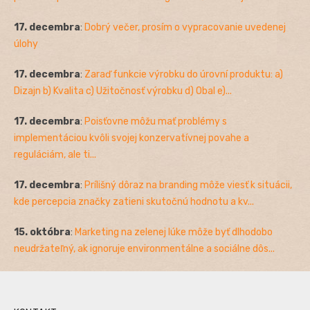
17. decembra
:
Dobrý večer, prosím o vypracovanie uvedenej
úlohy
17. decembra
:
Zaraď funkcie výrobku do úrovní produktu: a)
Dizajn b) Kvalita c) Užitočnosť výrobku d) Obal e)...
17. decembra
:
Poisťovne môžu mať problémy s
implementáciou kvôli svojej konzervatívnej povahe a
reguláciám, ale ti...
17. decembra
:
Prílišný dôraz na branding môže viesť k situácii,
kde percepcia značky zatieni skutočnú hodnotu a kv...
15. októbra
:
Marketing na zelenej lúke môže byť dlhodobo
neudržateľný, ak ignoruje environmentálne a sociálne dôs...