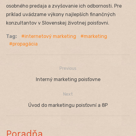
osobného predaja a zvyšovanie ich odbornosti. Pre
príklad uvádzame výkony najlepších finančných
konzultantov v Slovenskej životnej poisťovni.
Tag:
internetový marketing
marketing
propagácia
Previous
Navigácia
Previous
Interný marketing poisťovne
v
post:
Next
článku
Next
Úvod do marketingu poisťovní a 8P
post:
Poradňa