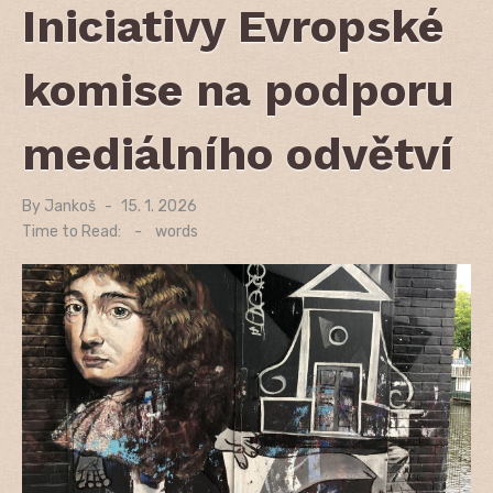
Iniciativy Evropské
komise na podporu
mediálního odvětví
By
Jankoš
Posted
15. 1. 2026
on
Time to Read:
-
words