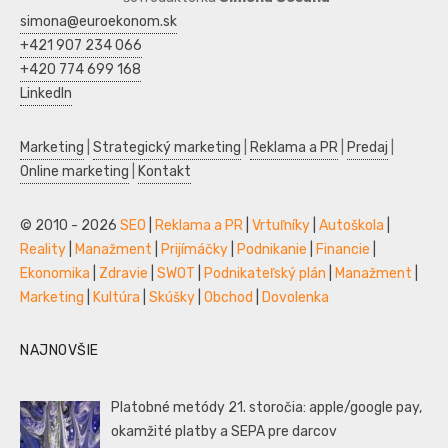
simona@euroekonom.sk
+421 907 234 066
+420 774 699 168
LinkedIn
Marketing
|
Strategický marketing
|
Reklama a PR
|
Predaj
|
Online marketing
|
Kontakt
© 2010 - 2026
SEO
|
Reklama a PR
|
Vrtuľníky
|
Autoškola
|
Reality
|
Manažment
|
Prijímáčky
|
Podnikanie
|
Financie
|
Ekonomika
|
Zdravie
|
SWOT
|
Podnikateľský plán
|
Manažment
|
Marketing
|
Kultúra
|
Skúšky
|
Obchod
|
Dovolenka
NAJNOVŠIE
Platobné metódy 21. storočia: apple/google pay,
okamžité platby a SEPA pre darcov