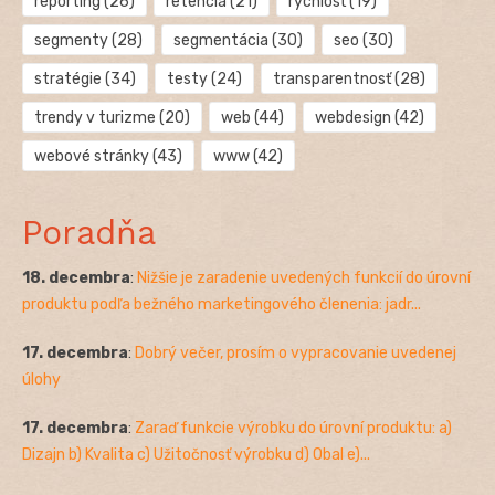
reporting
(26)
retencia
(21)
rýchlosť
(19)
segmenty
(28)
segmentácia
(30)
seo
(30)
stratégie
(34)
testy
(24)
transparentnosť
(28)
trendy v turizme
(20)
web
(44)
webdesign
(42)
webové stránky
(43)
www
(42)
Poradňa
18. decembra
:
Nižšie je zaradenie uvedených funkcií do úrovní
produktu podľa bežného marketingového členenia: jadr...
17. decembra
:
Dobrý večer, prosím o vypracovanie uvedenej
úlohy
17. decembra
:
Zaraď funkcie výrobku do úrovní produktu: a)
Dizajn b) Kvalita c) Užitočnosť výrobku d) Obal e)...