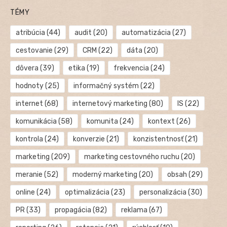
TÉMY
atribúcia
(44)
audit
(20)
automatizácia
(27)
cestovanie
(29)
CRM
(22)
dáta
(20)
dôvera
(39)
etika
(19)
frekvencia
(24)
hodnoty
(25)
informačný systém
(22)
internet
(68)
internetový marketing
(80)
IS
(22)
komunikácia
(58)
komunita
(24)
kontext
(26)
kontrola
(24)
konverzie
(21)
konzistentnosť
(21)
marketing
(209)
marketing cestovného ruchu
(20)
meranie
(52)
moderný marketing
(20)
obsah
(29)
online
(24)
optimalizácia
(23)
personalizácia
(30)
PR
(33)
propagácia
(82)
reklama
(67)