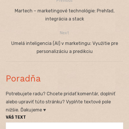
Previous
Navigácia
Previous
Martech – marketingové technológie: Prehľad,
v
post:
integrácia a stack
článku
Next
Next
Umelá inteligencia (AI) v marketingu: Využitie pre
post:
personalizáciu a predikciu
Poradňa
Potrebujete radu? Chcete pridať komentár, doplniť
alebo upraviť túto stránku? Vyplňte textové pole
nižšie. Ďakujeme ♥
VÁŠ TEXT