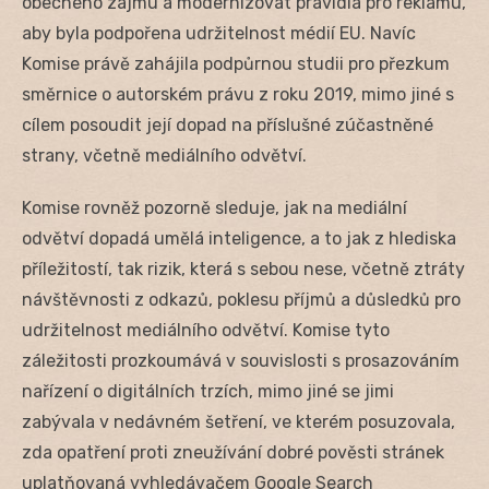
obecného zájmu a modernizovat pravidla pro reklamu,
aby byla podpořena udržitelnost médií EU. Navíc
Komise právě zahájila podpůrnou studii pro přezkum
směrnice o autorském právu z roku 2019, mimo jiné s
cílem posoudit její dopad na příslušné zúčastněné
strany, včetně mediálního odvětví.
Komise rovněž pozorně sleduje, jak na mediální
odvětví dopadá umělá inteligence, a to jak z hlediska
příležitostí, tak rizik, která s sebou nese, včetně ztráty
návštěvnosti z odkazů, poklesu příjmů a důsledků pro
udržitelnost mediálního odvětví. Komise tyto
záležitosti prozkoumává v souvislosti s prosazováním
nařízení o digitálních trzích, mimo jiné se jimi
zabývala v nedávném šetření, ve kterém posuzovala,
zda opatření proti zneužívání dobré pověsti stránek
uplatňovaná vyhledávačem Google Search