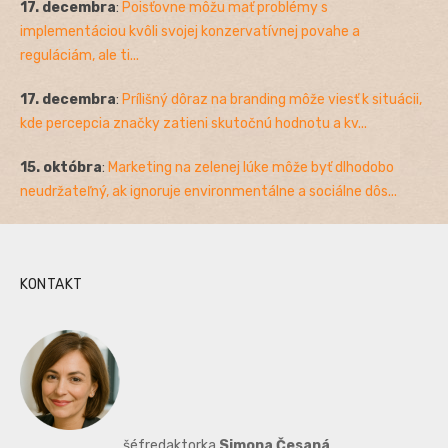
17. decembra
:
Poisťovne môžu mať problémy s
implementáciou kvôli svojej konzervatívnej povahe a
reguláciám, ale ti...
17. decembra
:
Prílišný dôraz na branding môže viesť k situácii,
kde percepcia značky zatieni skutočnú hodnotu a kv...
15. októbra
:
Marketing na zelenej lúke môže byť dlhodobo
neudržateľný, ak ignoruje environmentálne a sociálne dôs...
KONTAKT
šéfredaktorka
Simona Česaná