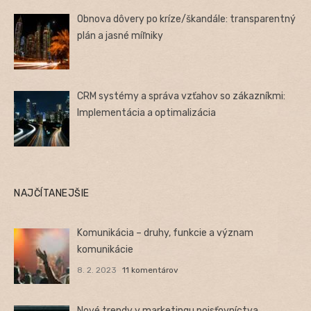
Obnova dôvery po kríze/škandále: transparentný
plán a jasné míľniky
CRM systémy a správa vzťahov so zákazníkmi:
Implementácia a optimalizácia
NAJČÍTANEJŠIE
Komunikácia – druhy, funkcie a význam
komunikácie
8. 2. 2023
11 komentárov
Nové trendy v marketingu poisťovníctva