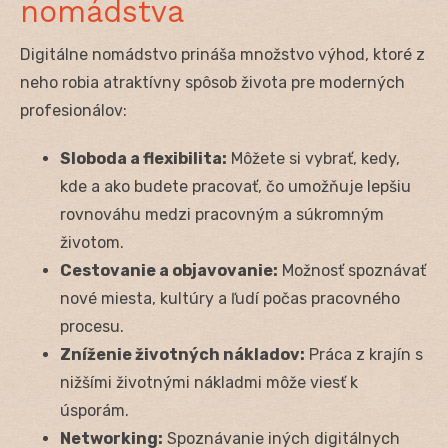
nomádstva
Digitálne nomádstvo prináša množstvo výhod, ktoré z
neho robia atraktívny spôsob života pre moderných
profesionálov:
Sloboda a flexibilita:
Môžete si vybrať, kedy,
kde a ako budete pracovať, čo umožňuje lepšiu
rovnováhu medzi pracovným a súkromným
životom.
Cestovanie a objavovanie:
Možnosť spoznávať
nové miesta, kultúry a ľudí počas pracovného
procesu.
Zníženie životných nákladov:
Práca z krajín s
nižšími životnými nákladmi môže viesť k
úsporám.
Networking:
Spoznávanie iných digitálnych