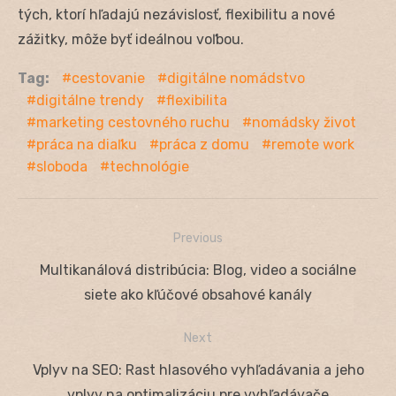
tých, ktorí hľadajú nezávislosť, flexibilitu a nové
zážitky, môže byť ideálnou voľbou.
Tag:
cestovanie
digitálne nomádstvo
digitálne trendy
flexibilita
marketing cestovného ruchu
nomádsky život
práca na diaľku
práca z domu
remote work
sloboda
technológie
Previous
Navigácia
Previous
Multikanálová distribúcia: Blog, video a sociálne
v
post:
siete ako kľúčové obsahové kanály
článku
Next
Next
Vplyv na SEO: Rast hlasového vyhľadávania a jeho
post:
vplyv na optimalizáciu pre vyhľadávače