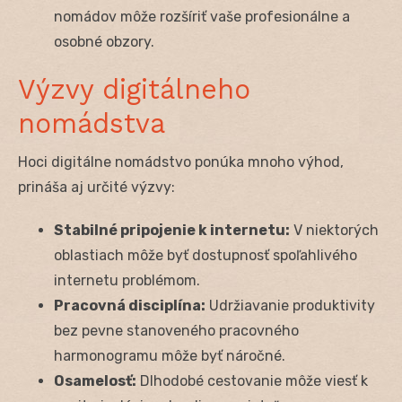
nomádov môže rozšíriť vaše profesionálne a
osobné obzory.
Výzvy digitálneho
nomádstva
Hoci digitálne nomádstvo ponúka mnoho výhod,
prináša aj určité výzvy:
Stabilné pripojenie k internetu:
V niektorých
oblastiach môže byť dostupnosť spoľahlivého
internetu problémom.
Pracovná disciplína:
Udržiavanie produktivity
bez pevne stanoveného pracovného
harmonogramu môže byť náročné.
Osamelosť:
Dlhodobé cestovanie môže viesť k