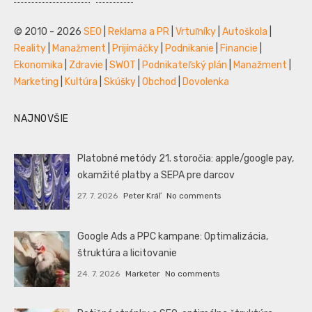
© 2010 - 2026
SEO
|
Reklama a PR
|
Vrtuľníky
|
Autoškola
|
Reality
|
Manažment
|
Prijímáčky
|
Podnikanie
|
Financie
|
Ekonomika
|
Zdravie
|
SWOT
|
Podnikateľský plán
|
Manažment
|
Marketing
|
Kultúra
|
Skúšky
|
Obchod
|
Dovolenka
NAJNOVŠIE
Platobné metódy 21. storočia: apple/google pay,
okamžité platby a SEPA pre darcov
27. 7. 2026
Peter Kráľ
No comments
Google Ads a PPC kampane: Optimalizácia,
štruktúra a licitovanie
24. 7. 2026
Marketer
No comments