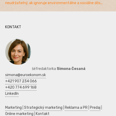
neudržateľný, ak ignoruje environmentálne a sociálne dôs...
KONTAKT
šéfredaktorka
Simona Česaná
simona@euroekonom.sk
+421 907 234 066
+420 774 699 168
LinkedIn
Marketing
|
Strategický marketing
|
Reklama a PR
|
Predaj
|
Online marketing
|
Kontakt