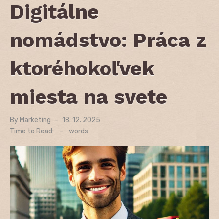
Digitálne
nomádstvo: Práca z
ktoréhokoľvek
miesta na svete
By
Marketing
Posted
18. 12. 2025
on
Time to Read:
-
words