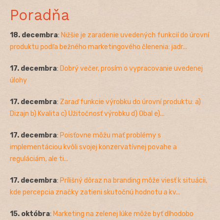
Poradňa
18. decembra
:
Nižšie je zaradenie uvedených funkcií do úrovní
produktu podľa bežného marketingového členenia: jadr...
17. decembra
:
Dobrý večer, prosím o vypracovanie uvedenej
úlohy
17. decembra
:
Zaraď funkcie výrobku do úrovní produktu: a)
Dizajn b) Kvalita c) Užitočnosť výrobku d) Obal e)...
17. decembra
:
Poisťovne môžu mať problémy s
implementáciou kvôli svojej konzervatívnej povahe a
reguláciám, ale ti...
17. decembra
:
Prílišný dôraz na branding môže viesť k situácii,
kde percepcia značky zatieni skutočnú hodnotu a kv...
15. októbra
:
Marketing na zelenej lúke môže byť dlhodobo