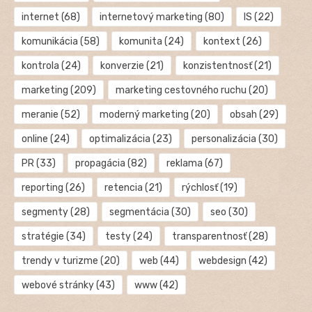
internet
(68)
internetový marketing
(80)
IS
(22)
komunikácia
(58)
komunita
(24)
kontext
(26)
kontrola
(24)
konverzie
(21)
konzistentnosť
(21)
marketing
(209)
marketing cestovného ruchu
(20)
meranie
(52)
moderný marketing
(20)
obsah
(29)
online
(24)
optimalizácia
(23)
personalizácia
(30)
PR
(33)
propagácia
(82)
reklama
(67)
reporting
(26)
retencia
(21)
rýchlosť
(19)
segmenty
(28)
segmentácia
(30)
seo
(30)
stratégie
(34)
testy
(24)
transparentnosť
(28)
trendy v turizme
(20)
web
(44)
webdesign
(42)
webové stránky
(43)
www
(42)