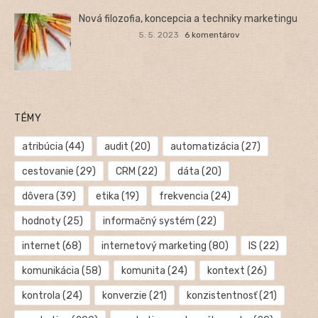
Nová filozofia, koncepcia a techniky marketingu
5. 5. 2023
6 komentárov
TÉMY
atribúcia
(44)
audit
(20)
automatizácia
(27)
cestovanie
(29)
CRM
(22)
dáta
(20)
dôvera
(39)
etika
(19)
frekvencia
(24)
hodnoty
(25)
informačný systém
(22)
internet
(68)
internetový marketing
(80)
IS
(22)
komunikácia
(58)
komunita
(24)
kontext
(26)
kontrola
(24)
konverzie
(21)
konzistentnosť
(21)