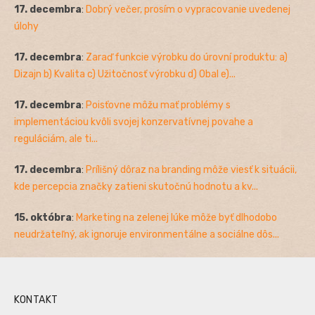
17. decembra
:
Dobrý večer, prosím o vypracovanie uvedenej
úlohy
17. decembra
:
Zaraď funkcie výrobku do úrovní produktu: a)
Dizajn b) Kvalita c) Užitočnosť výrobku d) Obal e)...
17. decembra
:
Poisťovne môžu mať problémy s
implementáciou kvôli svojej konzervatívnej povahe a
reguláciám, ale ti...
17. decembra
:
Prílišný dôraz na branding môže viesť k situácii,
kde percepcia značky zatieni skutočnú hodnotu a kv...
15. októbra
:
Marketing na zelenej lúke môže byť dlhodobo
neudržateľný, ak ignoruje environmentálne a sociálne dôs...
KONTAKT