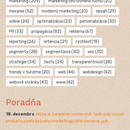
marketing
(209)
marketing cestovného ruchu
(20)
meranie
(52)
moderný marketing
(20)
obsah
(29)
online
(24)
optimalizácia
(23)
personalizácia
(30)
PR
(33)
propagácia
(82)
reklama
(67)
reporting
(26)
retencia
(21)
rýchlosť
(19)
segmenty
(28)
segmentácia
(30)
seo
(30)
stratégie
(34)
testy
(24)
transparentnosť
(28)
trendy v turizme
(20)
web
(44)
webdesign
(42)
webové stránky
(43)
www
(42)
Poradňa
18. decembra
:
Nižšie je zaradenie uvedených funkcií do úrovní
produktu podľa bežného marketingového členenia: jadr...