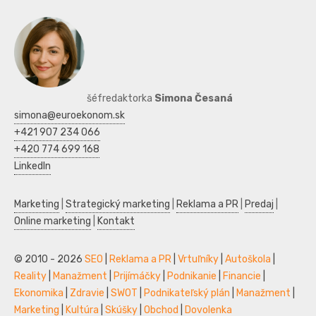
šéfredaktorka
Simona Česaná
simona@euroekonom.sk
+421 907 234 066
+420 774 699 168
LinkedIn
Marketing
|
Strategický marketing
|
Reklama a PR
|
Predaj
|
Online marketing
|
Kontakt
© 2010 - 2026
SEO
|
Reklama a PR
|
Vrtuľníky
|
Autoškola
|
Reality
|
Manažment
|
Prijímáčky
|
Podnikanie
|
Financie
|
Ekonomika
|
Zdravie
|
SWOT
|
Podnikateľský plán
|
Manažment
|
Marketing
|
Kultúra
|
Skúšky
|
Obchod
|
Dovolenka