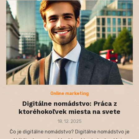
Online marketing
Digitálne nomádstvo: Práca z
ktoréhokoľvek miesta na svete
Posted
18. 12. 2025
on
Čo je digitálne nomádstvo? Digitálne nomádstvo je