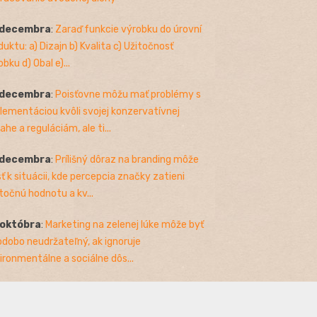
 decembra
:
Zaraď funkcie výrobku do úrovní
duktu: a) Dizajn b) Kvalita c) Užitočnosť
bku d) Obal e)...
 decembra
:
Poisťovne môžu mať problémy s
lementáciou kvôli svojej konzervatívnej
ahe a reguláciám, ale ti...
 decembra
:
Prílišný dôraz na branding môže
sť k situácii, kde percepcia značky zatieni
točnú hodnotu a kv...
 októbra
:
Marketing na zelenej lúke môže byť
odobo neudržateľný, ak ignoruje
ironmentálne a sociálne dôs...