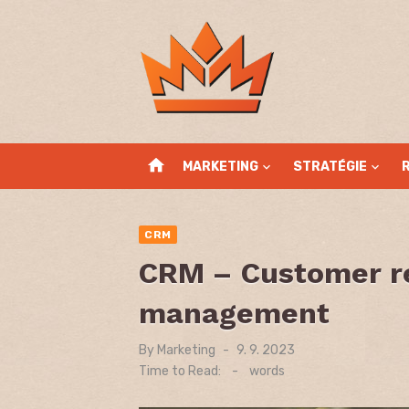
Skip
to
content
home
MARKETING
STRATÉGIE
CRM
CRM – Customer re
management
By
Marketing
Posted
9. 9. 2023
on
Time to Read:
-
words