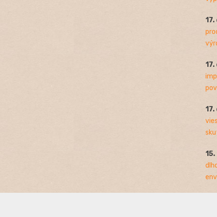
17.
pro
výro
17.
imp
pov
17.
vie
sku
15.
dlh
env