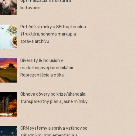
Optimalizácia, štruktúra a
licitovanie
Petičné stránky a SEO: optimálna
štruktúra, schema markup a
správa archívu
Diversity & Inclusion v
marketingovej komunikácii:
Reprezentácia a etika
Obnova dôvery po kríze/škandále:
transparentný plán a jasné míľniky
CRM systémy a správa vzťahov so
zákazníkmi: Implementácia a