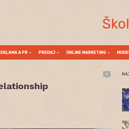
Ško
REKLAMA A PR
PREDAJ
ONLINE MARKETING
MODE
NA
0
lationship