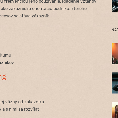
 frekvenciou jeho používania. Riadenie vzťahov
ako zákaznícku orientáciu podniku, ktorého
cesov sa stáva zákazník.
NA
eskumu
azníkov
ng
nej väzby od zákazníka
a s nimi sa rozvíjať