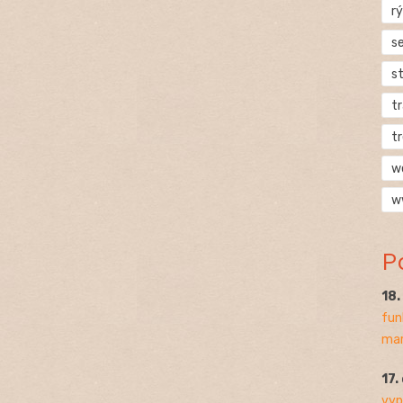
rý
s
s
t
t
w
w
P
18
fun
mar
17.
vyp