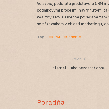
Vo svojej podstate predstavuje CRM my
podnikovými procesmi navrhnutými tak, a
kvalitný servis. Obecne povedané zahŕ
so zákazníkom v oblasti marketingu, ob
Tag:
CRM
riadenie
Previous
Navigácia
Previous
Internet – Ako nezaspať dobu
v
post:
článku
Poradňa