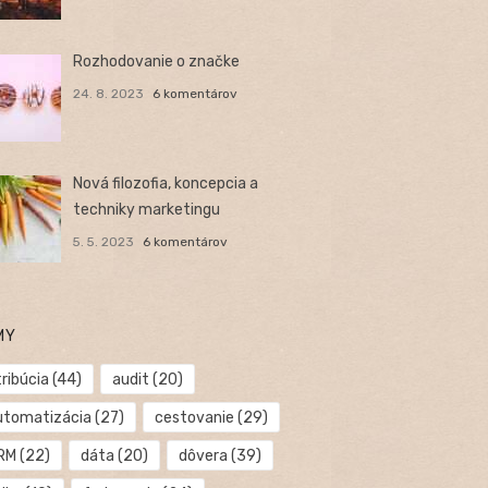
Rozhodovanie o značke
24. 8. 2023
6 komentárov
Nová filozofia, koncepcia a
techniky marketingu
5. 5. 2023
6 komentárov
MY
ribúcia
(44)
audit
(20)
utomatizácia
(27)
cestovanie
(29)
RM
(22)
dáta
(20)
dôvera
(39)