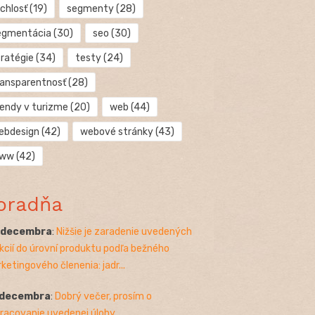
chlosť
(19)
segmenty
(28)
egmentácia
(30)
seo
(30)
tratégie
(34)
testy
(24)
ransparentnosť
(28)
rendy v turizme
(20)
web
(44)
ebdesign
(42)
webové stránky
(43)
ww
(42)
oradňa
. decembra
:
Nižšie je zaradenie uvedených
kcií do úrovní produktu podľa bežného
ketingového členenia: jadr...
 decembra
:
Dobrý večer, prosím o
racovanie uvedenej úlohy