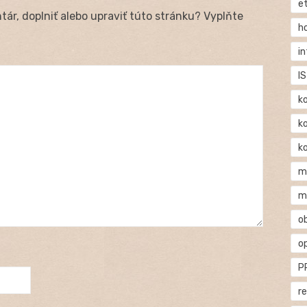
e
ár, doplniť alebo upraviť túto stránku? Vyplňte
h
i
IS
k
k
k
m
m
o
o
P
r