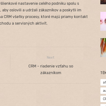
šlienkové nastavenie celého podniku spolu s
by oslovili a udržali zákazníkov a poskytli im
ňa CRM všetky procesy, ktoré majú priamy kontakt
chodu a servisných aktivít.
Next
Next
CRM – riadenie vzťahu so
post:
zákazníkom
TÉ
at
a
C