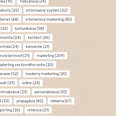
tika
(19)
frekvencia
(24)
odnoty
(25)
informačný systém
(22)
nternet
(68)
internetový marketing
(80)
(22)
komunikácia
(58)
omunita
(24)
kontext
(26)
ontrola
(24)
konverzie
(21)
onzistentnosť
(21)
marketing
(209)
arketing cestovného ruchu
(20)
eranie
(52)
moderný marketing
(20)
bsah
(29)
online
(24)
ptimalizácia
(23)
personalizácia
(30)
R
(33)
propagácia
(82)
reklama
(67)
eporting
(26)
retencia
(21)