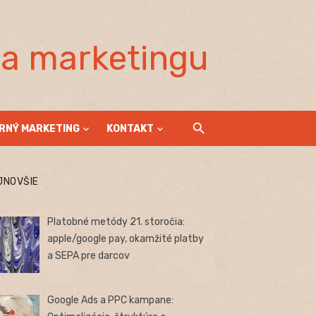
la marketingu
RNÝ MARKETING
KONTAKT
JNOVŠIE
Platobné metódy 21. storočia:
apple/google pay, okamžité platby
a SEPA pre darcov
Google Ads a PPC kampane: