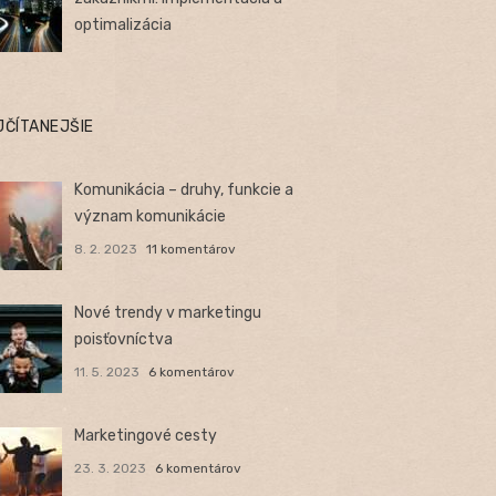
optimalizácia
JČÍTANEJŠIE
Komunikácia – druhy, funkcie a
význam komunikácie
8. 2. 2023
11 komentárov
Nové trendy v marketingu
poisťovníctva
11. 5. 2023
6 komentárov
Marketingové cesty
23. 3. 2023
6 komentárov