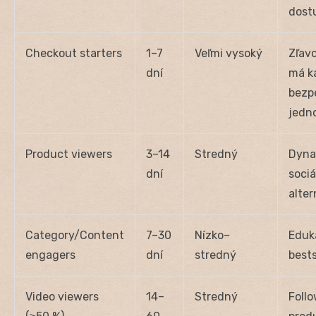
dost
Checkout starters
1–7
Veľmi vysoký
Zľavo
dní
má ka
bezp
jedn
Product viewers
3–14
Stredný
Dyna
dní
sociá
alter
Category/Content
7–30
Nízko–
Eduk
engagers
dní
stredný
bests
Video viewers
14–
Stredný
Follo