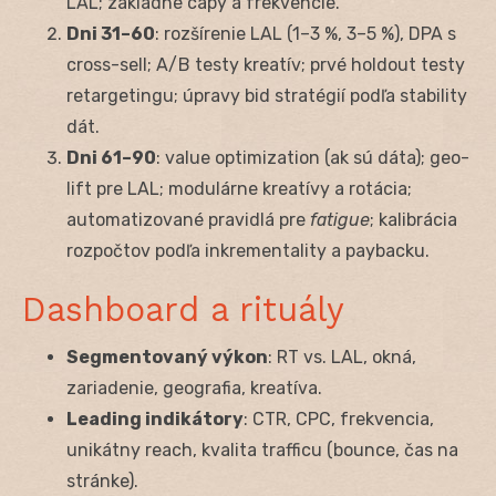
LAL; základné capy a frekvencie.
Dni 31–60
: rozšírenie LAL (1–3 %, 3–5 %), DPA s
cross-sell; A/B testy kreatív; prvé holdout testy
retargetingu; úpravy bid stratégií podľa stability
dát.
Dni 61–90
: value optimization (ak sú dáta); geo-
lift pre LAL; modulárne kreatívy a rotácia;
automatizované pravidlá pre
fatigue
; kalibrácia
rozpočtov podľa inkrementality a paybacku.
Dashboard a rituály
Segmentovaný výkon
: RT vs. LAL, okná,
zariadenie, geografia, kreatíva.
Leading indikátory
: CTR, CPC, frekvencia,
unikátny reach, kvalita trafficu (bounce, čas na
stránke).