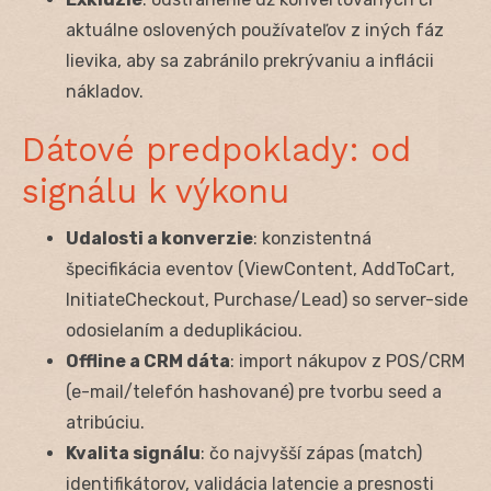
aktuálne oslovených používateľov z iných fáz
lievika, aby sa zabránilo prekrývaniu a inflácii
nákladov.
Dátové predpoklady: od
signálu k výkonu
Udalosti a konverzie
: konzistentná
špecifikácia eventov (ViewContent, AddToCart,
InitiateCheckout, Purchase/Lead) so server-side
odosielaním a deduplikáciou.
Offline a CRM dáta
: import nákupov z POS/CRM
(e-mail/telefón hashované) pre tvorbu seed a
atribúciu.
Kvalita signálu
: čo najvyšší zápas (match)
identifikátorov, validácia latencie a presnosti