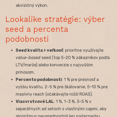
akvizičný výkon.
Lookalike stratégie: výber
seed a percenta
podobnosti
Seed kvalita > veľkosť
: prioritne využívajte
value-based
seed (top 5–20 % zákazníkov podľa
LTV/marže) alebo konverzie s najvyšším
prínosom.
Percento podobnosti
: 1 % pre presnosť a
vyššiu kvalitu, 2–5 % pre škálovanie, 5–10 % pre
masívny reach (očakávajte nižší ROAS).
Viacvrstvové LAL
: 1 %, 1–3 %, 3–5 % v
separátnych ad setoch s vlastnými capmi, aby
algoritmus neuprednostnil len najlacnejšiu