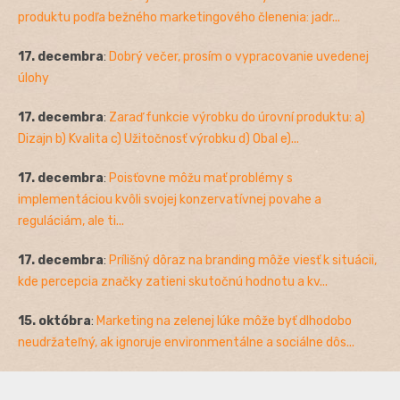
produktu podľa bežného marketingového členenia: jadr...
17. decembra
:
Dobrý večer, prosím o vypracovanie uvedenej
úlohy
17. decembra
:
Zaraď funkcie výrobku do úrovní produktu: a)
Dizajn b) Kvalita c) Užitočnosť výrobku d) Obal e)...
17. decembra
:
Poisťovne môžu mať problémy s
implementáciou kvôli svojej konzervatívnej povahe a
reguláciám, ale ti...
17. decembra
:
Prílišný dôraz na branding môže viesť k situácii,
kde percepcia značky zatieni skutočnú hodnotu a kv...
15. októbra
:
Marketing na zelenej lúke môže byť dlhodobo
neudržateľný, ak ignoruje environmentálne a sociálne dôs...