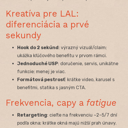
Kreatíva pre LAL:
diferenciácia a prvé
sekundy
Hook do 2 sekúnd
: výrazný vizuál/claim;
ukážka kľúčového benefitu v prvom rámci.
Jednoduché USP
: doručenie, servis, unikátne
funkcie; menej je viac.
Formátová pestrosť
: krátke video, karusel s
benefitmi, statika s jasným CTA.
Frekvencia, capy a
fatigue
Retargeting
: cieľte na frekvenciu ~2–5/7 dní
podľa okna; krátke okná majú nižší prah únavy.