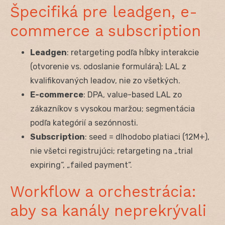
Špecifiká pre leadgen, e-
commerce a subscription
Leadgen
: retargeting podľa hĺbky interakcie
(otvorenie vs. odoslanie formulára); LAL z
kvalifikovaných leadov, nie zo všetkých.
E-commerce
: DPA, value-based LAL zo
zákazníkov s vysokou maržou; segmentácia
podľa kategórií a sezónnosti.
Subscription
: seed = dlhodobo platiaci (12M+),
nie všetci registrujúci; retargeting na „trial
expiring“, „failed payment“.
Workflow a orchestrácia:
aby sa kanály neprekrývali