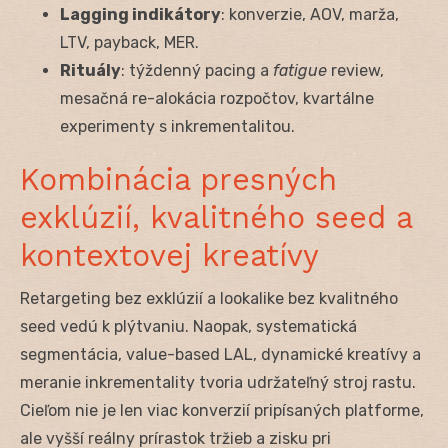
Lagging indikátory
: konverzie, AOV, marža,
LTV, payback, MER.
Rituály
: týždenný pacing a
fatigue
review,
mesačná re-alokácia rozpočtov, kvartálne
experimenty s inkrementalitou.
Kombinácia presných
exklúzií, kvalitného seed a
kontextovej kreatívy
Retargeting bez exklúzií a lookalike bez kvalitného
seed vedú k plýtvaniu. Naopak, systematická
segmentácia, value-based LAL, dynamické kreatívy a
meranie inkrementality tvoria udržateľný stroj rastu.
Cieľom nie je len viac konverzií pripísaných platforme,
ale vyšší reálny prírastok tržieb a zisku pri