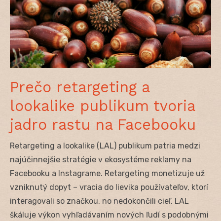
Prečo retargeting a
lookalike publikum tvoria
jadro rastu na Facebooku
Retargeting a lookalike (LAL) publikum patria medzi
najúčinnejšie stratégie v ekosystéme reklamy na
Facebooku a Instagrame. Retargeting monetizuje už
vzniknutý dopyt – vracia do lievika používateľov, ktorí
interagovali so značkou, no nedokončili cieľ. LAL
škáluje výkon vyhľadávaním nových ľudí s podobnými