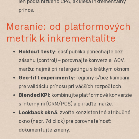
len podľa nízkeho CPA, ak klesá inkrementálny
prínos.
Meranie: od platformových
metrík k inkrementalite
Holdout testy
: časť publika ponechajte bez
zásahu (control) – porovnajte konverzie, AOV,
maržu; najmä pri retargetingu s krátkym oknom.
Geo-lift experimenty
: regióny s/bez kampaní
pre validáciu prínosu pri väčších rozpočtoch.
Blended KPI
: kombinujte platformové konverzie
s internými (CRM/POS) a priraďte marže.
Lookback okná
: zvoľte konzistentné atribučné
okno (napr. 7d click) pre porovnateľnosť;
dokumentujte zmeny.