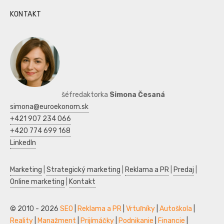
KONTAKT
šéfredaktorka
Simona Česaná
simona@euroekonom.sk
+421 907 234 066
+420 774 699 168
LinkedIn
Marketing
|
Strategický marketing
|
Reklama a PR
|
Predaj
|
Online marketing
|
Kontakt
© 2010 - 2026
SEO
|
Reklama a PR
|
Vrtuľníky
|
Autoškola
|
Reality
|
Manažment
|
Prijímáčky
|
Podnikanie
|
Financie
|