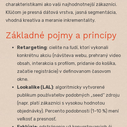
charakteristikami ako vaši najhodnotnejší zákazníci.
Kľúčom je presná dátová vrstva, jasná segmentácia,
vhodná kreatíva a meranie inkrementality.
Základné pojmy a princípy
Retargeting
: cielite na ľudí, ktorí vykonali
konkrétnu akciu (návšteva webu, prehraný video
obsah, interakcia s profilom, pridanie do košíka,
začatie registrácie) v definovanom časovom
okne.
Lookalike (LAL)
: algoritmicky vytvorené
publikum používateľov podobných „seed“ zdroju
(napr. platí zákazníci s vysokou hodnotou
objednávky). Percento podobnosti (1–10 %) mení
veľkosť a presnosť.
Exklúzie
: odstránenie už konvertovaných či