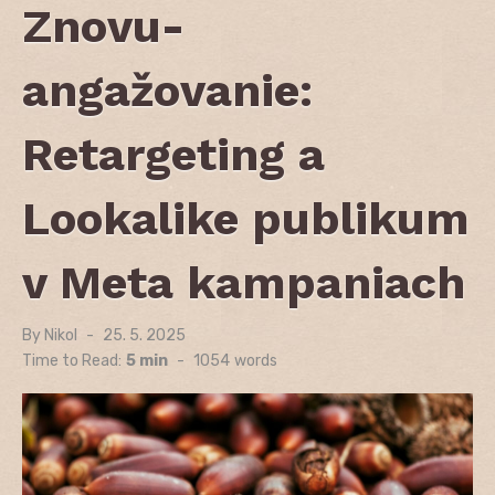
Znovu-
angažovanie:
Retargeting a
Lookalike publikum
v Meta kampaniach
By
Nikol
Posted
25. 5. 2025
on
Time to Read:
5 min
-
1054
words