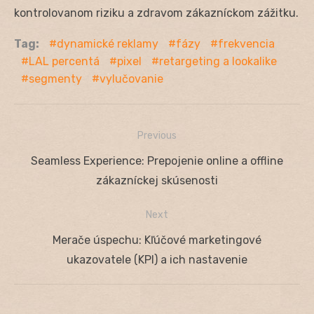
kontrolovanom riziku a zdravom zákazníckom zážitku.
Tag:
dynamické reklamy
fázy
frekvencia
LAL percentá
pixel
retargeting a lookalike
segmenty
vylučovanie
Previous
Navigácia
Previous
Seamless Experience: Prepojenie online a offline
v
post:
zákazníckej skúsenosti
článku
Next
Next
Merače úspechu: Kľúčové marketingové
post:
ukazovatele (KPI) a ich nastavenie