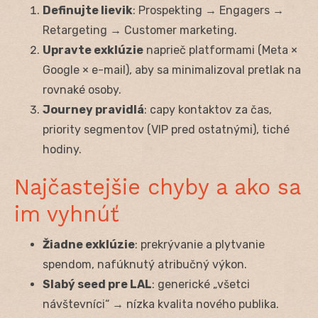
Definujte lievik
: Prospekting → Engagers →
Retargeting → Customer marketing.
Upravte exklúzie
naprieč platformami (Meta ×
Google × e-mail), aby sa minimalizoval pretlak na
rovnaké osoby.
Journey pravidlá
: capy kontaktov za čas,
priority segmentov (VIP pred ostatnými), tiché
hodiny.
Najčastejšie chyby a ako sa
im vyhnúť
Žiadne exklúzie
: prekrývanie a plytvanie
spendom, nafúknutý atribučný výkon.
Slabý seed pre LAL
: generické „všetci
návštevníci“ → nízka kvalita nového publika.