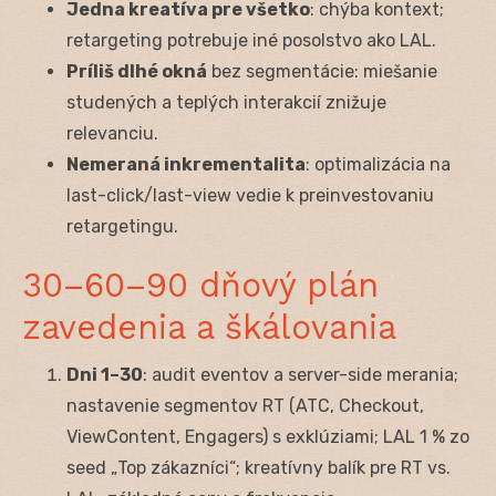
Jedna kreatíva pre všetko
: chýba kontext;
retargeting potrebuje iné posolstvo ako LAL.
Príliš dlhé okná
bez segmentácie: miešanie
studených a teplých interakcií znižuje
relevanciu.
Nemeraná inkrementalita
: optimalizácia na
last-click/last-view vedie k preinvestovaniu
retargetingu.
30–60–90 dňový plán
zavedenia a škálovania
Dni 1–30
: audit eventov a server-side merania;
nastavenie segmentov RT (ATC, Checkout,
ViewContent, Engagers) s exklúziami; LAL 1 % zo
seed „Top zákazníci“; kreatívny balík pre RT vs.