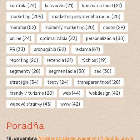
kontrola
(24)
konverzie
(21)
konzistentnosť
(21)
marketing
(209)
marketing cestovného ruchu
(20)
meranie
(52)
moderný marketing
(20)
obsah
(29)
online
(24)
optimalizácia
(23)
personalizácia
(30)
PR
(33)
propagácia
(82)
reklama
(67)
reporting
(26)
retencia
(21)
rýchlosť
(19)
segmenty
(28)
segmentácia
(30)
seo
(30)
stratégie
(34)
testy
(24)
transparentnosť
(28)
trendy v turizme
(20)
web
(44)
webdesign
(42)
webové stránky
(43)
www
(42)
Poradňa
18. decembra
:
Nižšie je zaradenie uvedených funkcií do úrovní