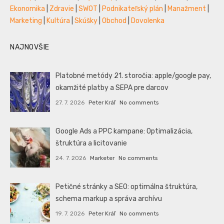
Ekonomika
|
Zdravie
|
SWOT
|
Podnikateľský plán
|
Manažment
|
Marketing
|
Kultúra
|
Skúšky
|
Obchod
|
Dovolenka
NAJNOVŠIE
Platobné metódy 21. storočia: apple/google pay,
okamžité platby a SEPA pre darcov
27. 7. 2026
Peter Kráľ
No comments
Google Ads a PPC kampane: Optimalizácia,
štruktúra a licitovanie
24. 7. 2026
Marketer
No comments
Petičné stránky a SEO: optimálna štruktúra,
schema markup a správa archívu
19. 7. 2026
Peter Kráľ
No comments