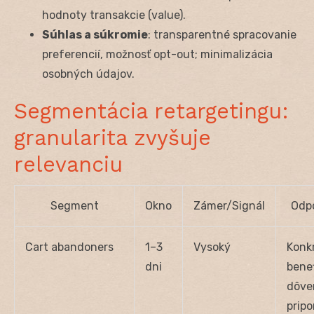
hodnoty transakcie (value).
Súhlas a súkromie
: transparentné spracovanie
preferencií, možnosť opt-out; minimalizácia
osobných údajov.
Segmentácia retargetingu:
granularita zvyšuje
relevanciu
Segment
Okno
Zámer/Signál
Odpo
Cart abandoners
1–3
Vysoký
Konk
dni
benef
dôve
prip