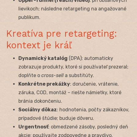
Upper-funnel (reach/video)
: pri obsahových
lievikoch; následne retargeting na angažované
publikum.
Kreatíva pre retargeting:
kontext je kráľ
Dynamický katalóg
(DPA): automaticky
zobrazuje produkty, ktoré si používateľ prezeral;
doplňte o
cross-sell
a substitúty.
Konkrétne prekážky
: doručenie, vrátenie,
záruka, COD, montáž – riešte námietky, ktoré
bránia dokončeniu.
Sociálny dôkaz
: hodnotenia, počty zákazníkov,
prípadové štúdie; buduje dôveru.
Urgentnosť
: obmedzené zásoby, posledný deň
akcie; používajte zodpovedne a pravdivo.