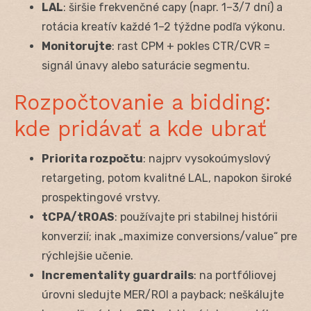
LAL
: širšie frekvenčné capy (napr. 1–3/7 dní) a
rotácia kreatív každé 1–2 týždne podľa výkonu.
Monitorujte
: rast CPM + pokles CTR/CVR =
signál únavy alebo saturácie segmentu.
Rozpočtovanie a bidding:
kde pridávať a kde ubrať
Priorita rozpočtu
: najprv vysokoúmyslový
retargeting, potom kvalitné LAL, napokon široké
prospektingové vrstvy.
tCPA/tROAS
: používajte pri stabilnej histórii
konverzií; inak „maximize conversions/value“ pre
rýchlejšie učenie.
Incrementality guardrails
: na portfóliovej
úrovni sledujte MER/ROI a payback; neškálujte