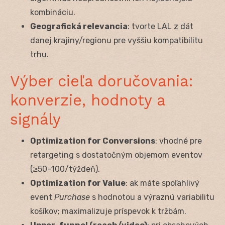
kombináciu.
Geografická relevancia
: tvorte LAL z dát
danej krajiny/regionu pre vyššiu kompatibilitu
trhu.
Výber cieľa doručovania:
konverzie, hodnoty a
signály
Optimization for Conversions
: vhodné pre
retargeting s dostatočným objemom eventov
(≥50–100/týždeň).
Optimization for Value
: ak máte spoľahlivý
event
Purchase
s hodnotou a výraznú variabilitu
košíkov; maximalizuje príspevok k tržbám.