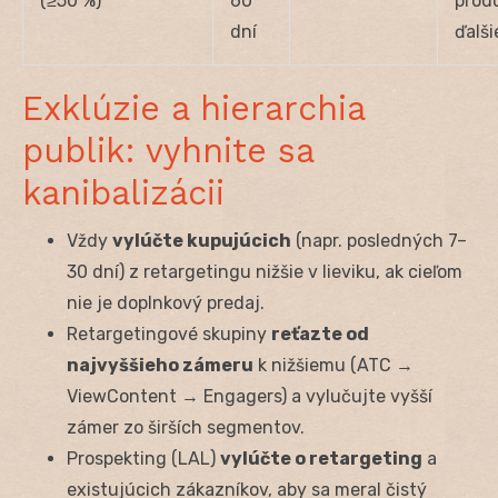
(≥50 %)
60
produ
dní
ďalš
Exklúzie a hierarchia
publik: vyhnite sa
kanibalizácii
Vždy
vylúčte kupujúcich
(napr. posledných 7–
30 dní) z retargetingu nižšie v lieviku, ak cieľom
nie je doplnkový predaj.
Retargetingové skupiny
reťazte od
najvyššieho zámeru
k nižšiemu (ATC →
ViewContent → Engagers) a vylučujte vyšší
zámer zo širších segmentov.
Prospekting (LAL)
vylúčte o retargeting
a
existujúcich zákazníkov, aby sa meral čistý