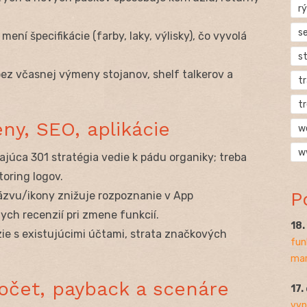
rý
s
 mení špecifikácie (farby, laky, výlisky), čo vyvolá
s
bez včasnej výmeny stojanov, shelf talkerov a
t
t
ény, SEO, aplikácie
w
w
ajúca 301 stratégia vedie k pádu organiky; treba
oring logov.
P
ázvu/ikony znižuje rozpoznanie v App
ych recenzií pri zmene funkcií.
18
ízie s existujúcimi účtami, strata značkových
fun
mar
počet, payback a scenáre
17.
vyp