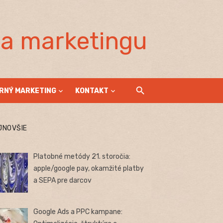
la marketingu
RNÝ MARKETING
KONTAKT
JNOVŠIE
Platobné metódy 21. storočia:
apple/google pay, okamžité platby
a SEPA pre darcov
Google Ads a PPC kampane: