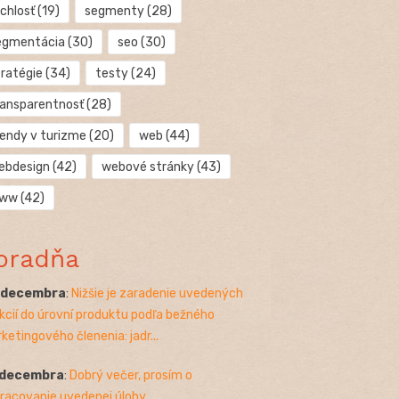
chlosť
(19)
segmenty
(28)
egmentácia
(30)
seo
(30)
tratégie
(34)
testy
(24)
ransparentnosť
(28)
rendy v turizme
(20)
web
(44)
ebdesign
(42)
webové stránky
(43)
ww
(42)
oradňa
. decembra
:
Nižšie je zaradenie uvedených
kcií do úrovní produktu podľa bežného
ketingového členenia: jadr...
 decembra
:
Dobrý večer, prosím o
racovanie uvedenej úlohy