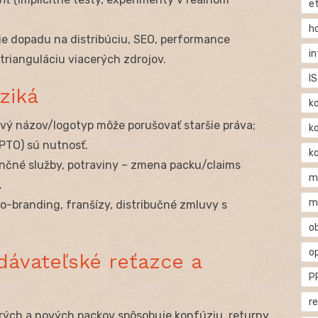
e
h
ie dopadu na distribúciu, SEO, performance
i
 trianguláciu viacerých zdrojov.
IS
ziká
k
ový názov/logotyp môže porušovať staršie práva;
k
PTO) sú nutnosť.
k
inančné služby, potraviny – zmena packu/claims
m
.
m
 co-branding, franšízy, distribučné zmluvy s
o
o
odávateľské reťazce a
P
r
tarých a nových packov spôsobuje konfúziu, returny