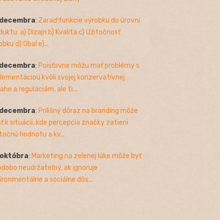
 decembra
:
Zaraď funkcie výrobku do úrovní
duktu: a) Dizajn b) Kvalita c) Užitočnosť
bku d) Obal e)...
 decembra
:
Poisťovne môžu mať problémy s
lementáciou kvôli svojej konzervatívnej
ahe a reguláciám, ale ti...
 decembra
:
Prílišný dôraz na branding môže
sť k situácii, kde percepcia značky zatieni
točnú hodnotu a kv...
 októbra
:
Marketing na zelenej lúke môže byť
odobo neudržateľný, ak ignoruje
ironmentálne a sociálne dôs...