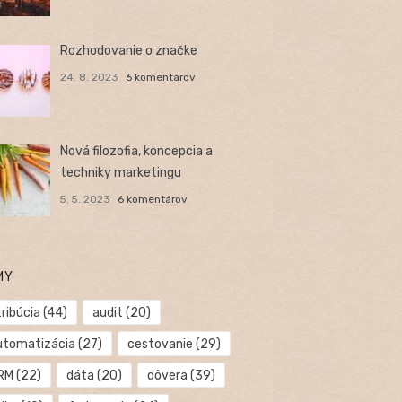
Rozhodovanie o značke
24. 8. 2023
6 komentárov
Nová filozofia, koncepcia a
techniky marketingu
5. 5. 2023
6 komentárov
MY
ribúcia
(44)
audit
(20)
utomatizácia
(27)
cestovanie
(29)
RM
(22)
dáta
(20)
dôvera
(39)