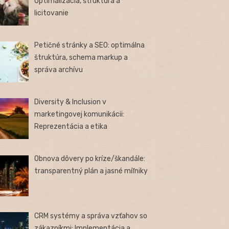
Optimalizácia, štruktúra a
licitovanie
Petičné stránky a SEO: optimálna
štruktúra, schema markup a
správa archívu
Diversity & Inclusion v
marketingovej komunikácii:
Reprezentácia a etika
Obnova dôvery po kríze/škandále:
transparentný plán a jasné míľniky
CRM systémy a správa vzťahov so
zákazníkmi: Implementácia a