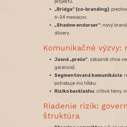
projektu.
„Bridge“ (co-branding)
: precho
6–24 mesiacov.
„Shadow endorser“
: nový bran
dôvery.
Komunikačné výzvy: n
Jasné „prečo“
: zákazník chce ve
garancie).
Segmentovaná komunikácia
: 
potrebuje inú hĺbku.
Riziko backlashu
: citlivé témy,
Riadenie rizík: gover
štruktúra