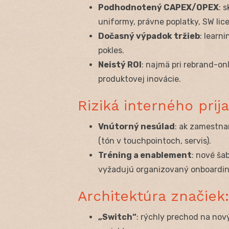
Podhodnotený CAPEX/OPEX
: 
uniformy, právne poplatky, SW lice
Dočasný výpadok tržieb
: learn
pokles.
Neistý ROI
: najmä pri rebrand-on
produktovej inovácie.
Riziká interného prij
Vnútorný nesúlad
: ak zamestnan
(tón v touchpointoch, servis).
Tréning a enablement
: nové ša
vyžadujú organizovaný onboardin
Architektúra značiek
„Switch“
: rýchly prechod na nový