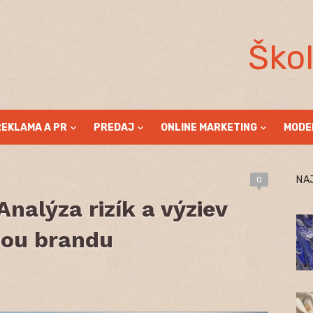
Ško
REKLAMA A PR
PREDAJ
ONLINE MARKETING
MODE
NA
0
nalýza rizík a výziev
nou brandu