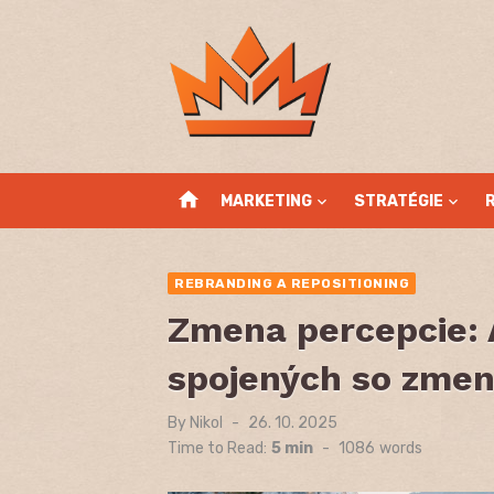
Skip
to
content
home
MARKETING
STRATÉGIE
REBRANDING A REPOSITIONING
Zmena percepcie: A
spojených so zme
By
Nikol
Posted
26. 10. 2025
on
Time to Read:
5 min
-
1086
words