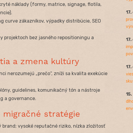
skryté náklady (formy, matrice, signage, flotila,
17.
ncie).
pro
ing curve zákazníkov, výpadky distribúcie, SEO
výro
ly projektoch bez jasného repositioningu a
17.
imp
pov
atia a zmena kultúry
17.
ci nerozumejú „prečo“, zníži sa kvalita exekúcie
vie
sku
blóny, guidelines, komunikačný tón a nástroje
15.
g a governance.
dlh
env
: migračné stratégie
 brand; vysoké reputačné riziko, nízka zložitosť