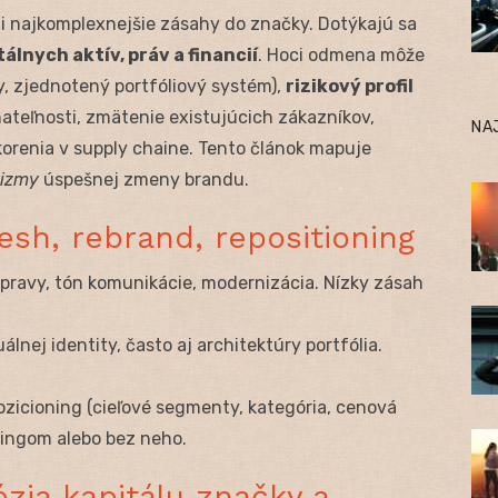
zi najkomplexnejšie zásahy do značky. Dotýkajú sa
tálnych aktív, práv a financií
. Hoci odmena môže
, zjednotený portfóliový systém),
rizikový profil
ateľnosti, zmätenie existujúcich zákazníkov,
NA
korenia v supply chaine. Tento článok mapuje
nizmy
úspešnej zmeny brandu.
esh, rebrand, repositioning
úpravy, tón komunikácie, modernizácia. Nízky zásah
álnej identity, často aj architektúry portfólia.
ozicioning (cieľové segmenty, kategória, cenová
dingom alebo bez neho.
ózia kapitálu značky a