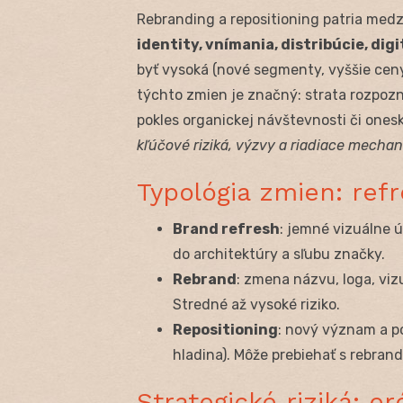
Rebranding a repositioning patria med
identity, vnímania, distribúcie, digi
byť vysoká (nové segmenty, vyššie ceny
týchto zmien je značný: strata rozpozn
pokles organickej návštevnosti či ones
kľúčové riziká, výzvy a riadiace mecha
Typológia zmien: refr
Brand refresh
: jemné vizuálne 
do architektúry a sľubu značky.
Rebrand
: zmena názvu, loga, vizu
Stredné až vysoké riziko.
Repositioning
: nový význam a p
hladina). Môže prebiehať s rebran
Strategické riziká: er