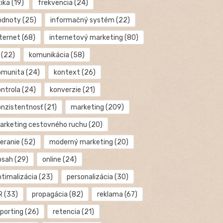
tika
(19)
frekvencia
(24)
odnoty
(25)
informačný systém
(22)
nternet
(68)
internetový marketing
(80)
(22)
komunikácia
(58)
omunita
(24)
kontext
(26)
ontrola
(24)
konverzie
(21)
onzistentnosť
(21)
marketing
(209)
arketing cestovného ruchu
(20)
eranie
(52)
moderný marketing
(20)
bsah
(29)
online
(24)
ptimalizácia
(23)
personalizácia
(30)
R
(33)
propagácia
(82)
reklama
(67)
eporting
(26)
retencia
(21)