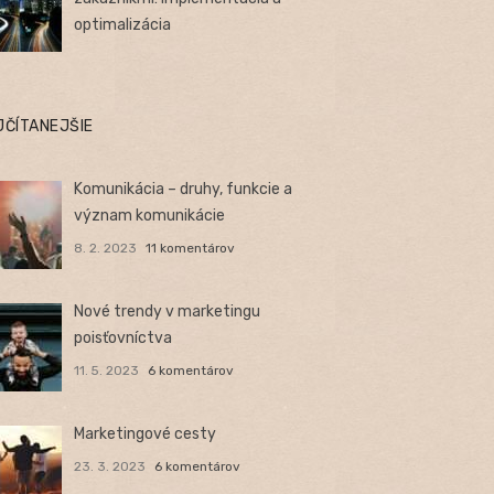
optimalizácia
JČÍTANEJŠIE
Komunikácia – druhy, funkcie a
význam komunikácie
8. 2. 2023
11 komentárov
Nové trendy v marketingu
poisťovníctva
11. 5. 2023
6 komentárov
Marketingové cesty
23. 3. 2023
6 komentárov