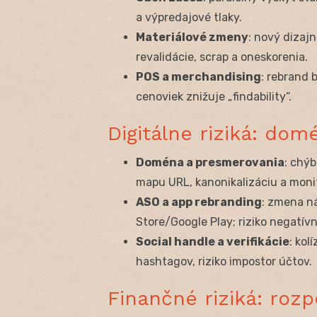
a výpredajové tlaky.
Materiálové zmeny
: nový dizajn
revalidácie, scrap a oneskorenia.
POS a merchandising
: rebrand 
cenoviek znižuje „findability“.
Digitálne riziká: dom
Doména a presmerovania
: chýb
mapu URL, kanonikalizáciu a monit
ASO a app rebranding
: zmena n
Store/Google Play; riziko negatívn
Social handle a verifikácie
: kol
hashtagov, riziko impostor účtov.
Finančné riziká: roz