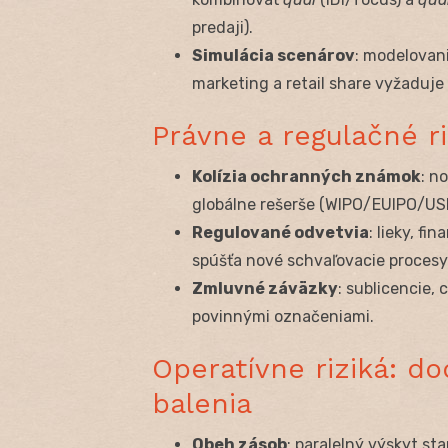
predaji).
Simulácia scenárov
: modelovan
marketing a retail share vyžaduje
Právne a regulačné ri
Kolízia ochranných známok
: n
globálne rešerše (WIPO/EUIPO/US
Regulované odvetvia
: lieky, f
spúšťa nové schvaľovacie procesy
Zmluvné záväzky
: sublicencie,
povinnými označeniami.
Operatívne riziká: d
balenia
Obeh zásob
: paralelný výskyt s