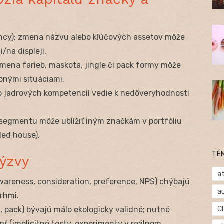
ncy): zmena názvu alebo kľúčových assetov môže
i/na displeji.
zmena farieb, maskota, jingle či pack formy môže
pnými situáciami.
mo jadrových kompetencií vedie k nedôveryhodnosti
 segmentu môže ublížiť iným značkám v portfóliu
ed house).
TÉ
ýzvy
at
wareness, consideration, preference, NPS) chýbajú
a
rhmi.
C
, pack) bývajú málo ekologicky validné; nutné
nt
(implicitné testy, experimenty v reálnom