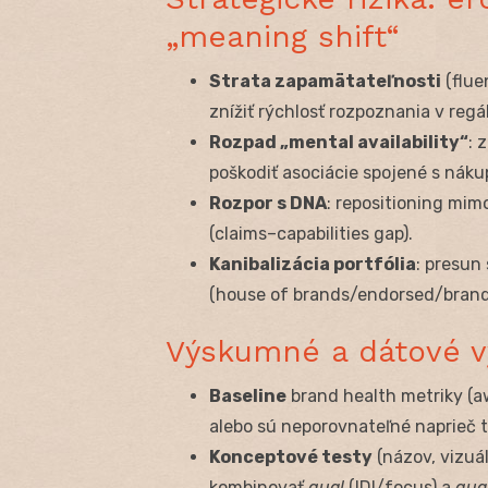
„meaning shift“
Strata zapamätateľnosti
(flue
znížiť rýchlosť rozpoznania v regál
Rozpad „mental availability“
: 
poškodiť asociácie spojené s náku
Rozpor s DNA
: repositioning mi
(claims–capabilities gap).
Kanibalizácia portfólia
: presun
(house of brands/endorsed/brand
Výskumné a dátové v
Baseline
brand health metriky (a
alebo sú neporovnateľné naprieč t
Konceptové testy
(názov, vizuál
kombinovať
qual
(IDI/focus) a
qua