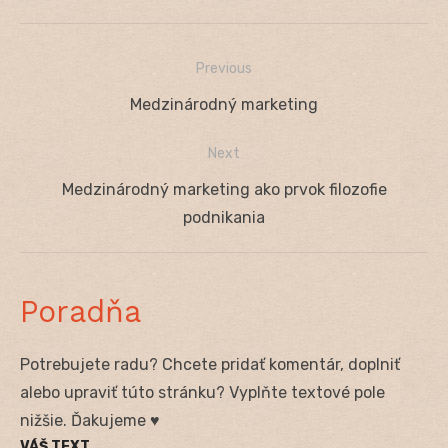
Previous
Navigácia
Previous
Medzinárodný marketing
v
post:
Next
článku
Next
Medzinárodný marketing ako prvok filozofie
post:
podnikania
Poradňa
Potrebujete radu? Chcete pridať komentár, doplniť
alebo upraviť túto stránku? Vyplňte textové pole
nižšie. Ďakujeme ♥
VÁŠ TEXT