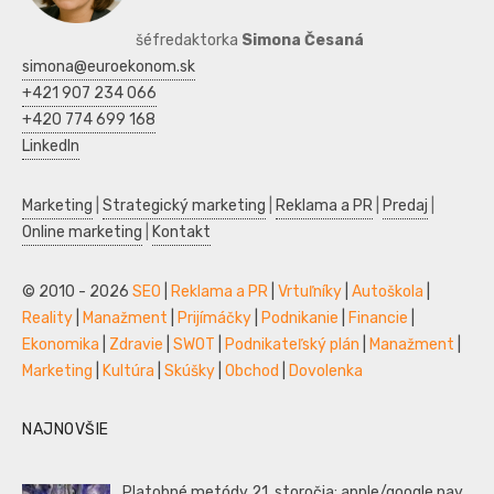
šéfredaktorka
Simona Česaná
simona@euroekonom.sk
+421 907 234 066
+420 774 699 168
LinkedIn
Marketing
|
Strategický marketing
|
Reklama a PR
|
Predaj
|
Online marketing
|
Kontakt
© 2010 - 2026
SEO
|
Reklama a PR
|
Vrtuľníky
|
Autoškola
|
Reality
|
Manažment
|
Prijímáčky
|
Podnikanie
|
Financie
|
Ekonomika
|
Zdravie
|
SWOT
|
Podnikateľský plán
|
Manažment
|
Marketing
|
Kultúra
|
Skúšky
|
Obchod
|
Dovolenka
NAJNOVŠIE
Platobné metódy 21. storočia: apple/google pay,