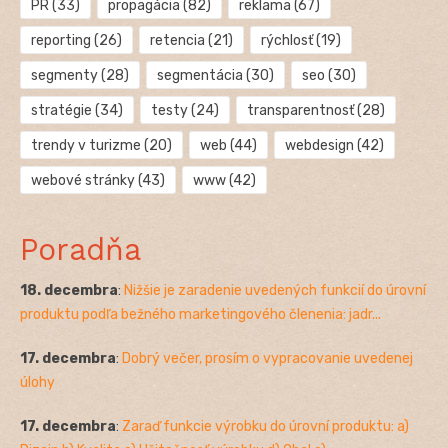
PR
(33)
propagácia
(82)
reklama
(67)
reporting
(26)
retencia
(21)
rýchlosť
(19)
segmenty
(28)
segmentácia
(30)
seo
(30)
stratégie
(34)
testy
(24)
transparentnosť
(28)
trendy v turizme
(20)
web
(44)
webdesign
(42)
webové stránky
(43)
www
(42)
Poradňa
18. decembra
:
Nižšie je zaradenie uvedených funkcií do úrovní
produktu podľa bežného marketingového členenia: jadr...
17. decembra
:
Dobrý večer, prosím o vypracovanie uvedenej
úlohy
17. decembra
:
Zaraď funkcie výrobku do úrovní produktu: a)