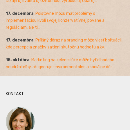
Dizajn b) Kvalita c) Užitočnosť výrobku d) Obal e)...
17. decembra
:
Poisťovne môžu mať problémy s
implementáciou kvôli svojej konzervatívnej povahe a
reguláciám, ale ti...
17. decembra
:
Prílišný dôraz na branding môže viesť k situácii,
kde percepcia značky zatieni skutočnú hodnotu a kv...
15. októbra
:
Marketing na zelenej lúke môže byť dlhodobo
neudržateľný, ak ignoruje environmentálne a sociálne dôs...
KONTAKT