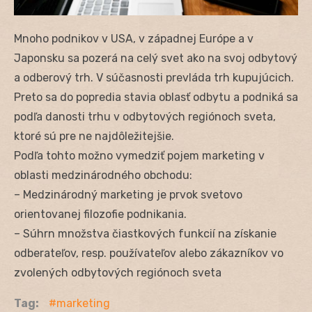
Mnoho podnikov v USA, v západnej Európe a v
Japonsku sa pozerá na celý svet ako na svoj odbytový
a odberový trh. V súčasnosti prevláda trh kupujúcich.
Preto sa do popredia stavia oblasť odbytu a podniká sa
podľa danosti trhu v odbytových regiónoch sveta,
ktoré sú pre ne najdôležitejšie.
Podľa tohto možno vymedziť pojem marketing v
oblasti medzinárodného obchodu:
– Medzinárodný marketing je prvok svetovo
orientovanej filozofie podnikania.
– Súhrn množstva čiastkových funkcií na získanie
odberateľov, resp. používateľov alebo zákazníkov vo
zvolených odbytových regiónoch sveta
Tag:
marketing