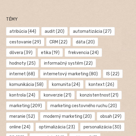
TÉMY
atribúcia
(44)
audit
(20)
automatizácia
(27)
cestovanie
(29)
CRM
(22)
dáta
(20)
dôvera
(39)
etika
(19)
frekvencia
(24)
hodnoty
(25)
informačný systém
(22)
internet
(68)
internetový marketing
(80)
IS
(22)
komunikácia
(58)
komunita
(24)
kontext
(26)
kontrola
(24)
konverzie
(21)
konzistentnosť
(21)
marketing
(209)
marketing cestovného ruchu
(20)
meranie
(52)
moderný marketing
(20)
obsah
(29)
online
(24)
optimalizácia
(23)
personalizácia
(30)