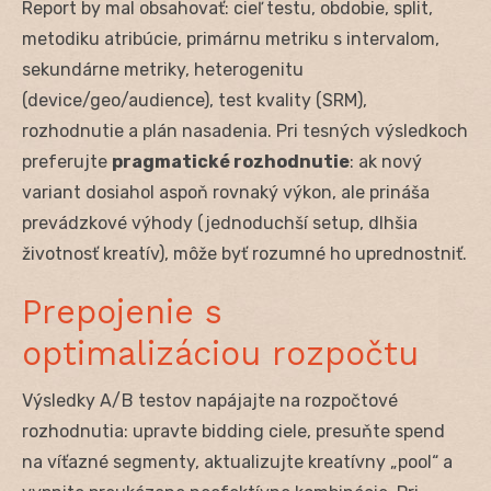
Report by mal obsahovať: cieľ testu, obdobie, split,
metodiku atribúcie, primárnu metriku s intervalom,
sekundárne metriky, heterogenitu
(device/geo/audience), test kvality (SRM),
rozhodnutie a plán nasadenia. Pri tesných výsledkoch
preferujte
pragmatické rozhodnutie
: ak nový
variant dosiahol aspoň rovnaký výkon, ale prináša
prevádzkové výhody (jednoduchší setup, dlhšia
životnosť kreatív), môže byť rozumné ho uprednostniť.
Prepojenie s
optimalizáciou rozpočtu
Výsledky A/B testov napájajte na rozpočtové
rozhodnutia: upravte bidding ciele, presuňte spend
na víťazné segmenty, aktualizujte kreatívny „pool“ a