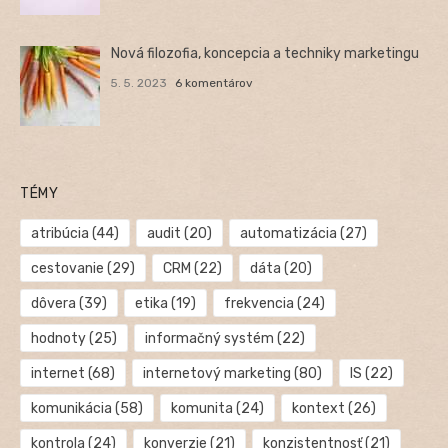
Nová filozofia, koncepcia a techniky marketingu
5. 5. 2023
6 komentárov
TÉMY
atribúcia
(44)
audit
(20)
automatizácia
(27)
cestovanie
(29)
CRM
(22)
dáta
(20)
dôvera
(39)
etika
(19)
frekvencia
(24)
hodnoty
(25)
informačný systém
(22)
internet
(68)
internetový marketing
(80)
IS
(22)
komunikácia
(58)
komunita
(24)
kontext
(26)
kontrola
(24)
konverzie
(21)
konzistentnosť
(21)