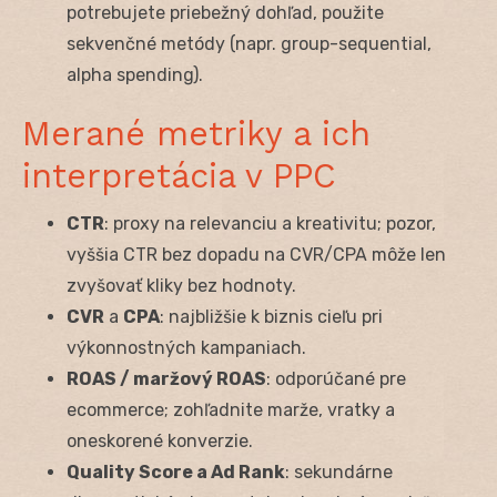
potrebujete priebežný dohľad, použite
sekvenčné metódy (napr. group-sequential,
alpha spending).
Merané metriky a ich
interpretácia v PPC
CTR
: proxy na relevanciu a kreativitu; pozor,
vyššia CTR bez dopadu na CVR/CPA môže len
zvyšovať kliky bez hodnoty.
CVR
a
CPA
: najbližšie k biznis cieľu pri
výkonnostných kampaniach.
ROAS / maržový ROAS
: odporúčané pre
ecommerce; zohľadnite marže, vratky a
oneskorené konverzie.
Quality Score a Ad Rank
: sekundárne