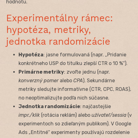
hodnotu.
Experimentálny rámec:
hypotéza, metriky,
jednotka randomizácie
Hypotéza
: jasne formulovaná (napr. „Pridanie
konkrétneho USP do titulku zlepší CTR o 10 %“).
Primárne metriky
: zvoľte jednu (napr.
konverzný pomer
alebo
CPA
). Sekundárne
metriky sledujte informatívne (CTR, CPC, ROAS),
no neoptimalizujte podľa nich súčasne.
Jednotka randomizácie
: najčastejšie
impr./klik
(rotácia reklám) alebo
užívateľ/sessia
(v
experimentoch so zdieľaným publikom). V Google
Ads „Entitné“ experimenty používajú rozdelenie