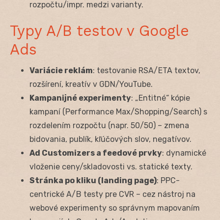
rozpočtu/impr. medzi varianty.
Typy A/B testov v Google
Ads
Variácie reklám
: testovanie RSA/ETA textov,
rozšírení, kreatív v GDN/YouTube.
Kampanijné experimenty
: „Entitné“ kópie
kampaní (Performance Max/Shopping/Search) s
rozdelením rozpočtu (napr. 50/50) – zmena
bidovania, publík, kľúčových slov, negatívov.
Ad Customizers a feedové prvky
: dynamické
vloženie ceny/skladovosti vs. statické texty.
Stránka po kliku (landing page)
: PPC-
centrické A/B testy pre CVR – cez nástroj na
webové experimenty so správnym mapovaním