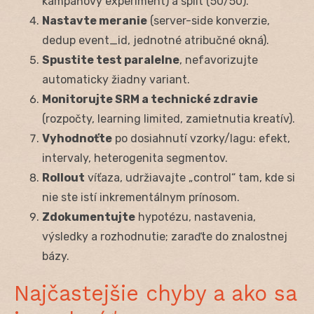
kampaňový experiment) a split (50/50).
Nastavte meranie
(server-side konverzie,
dedup event_id, jednotné atribučné okná).
Spustite test paralelne
, nefavorizujte
automaticky žiadny variant.
Monitorujte SRM a technické zdravie
(rozpočty, learning limited, zamietnutia kreatív).
Vyhodnoťte
po dosiahnutí vzorky/lagu: efekt,
intervaly, heterogenita segmentov.
Rollout
víťaza, udržiavajte „control“ tam, kde si
nie ste istí inkrementálnym prínosom.
Zdokumentujte
hypotézu, nastavenia,
výsledky a rozhodnutie; zaraďte do znalostnej
bázy.
Najčastejšie chyby a ako sa