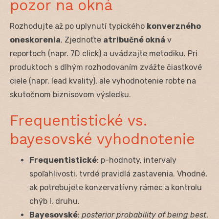
pozor na okná
Rozhodujte až po uplynutí typického
konverzného
oneskorenia
. Zjednoťte
atribučné okná
v
reportoch (napr. 7D click) a uvádzajte metodiku. Pri
produktoch s dlhým rozhodovaním zvážte čiastkové
ciele (napr. lead kvality), ale vyhodnotenie robte na
skutočnom biznisovom výsledku.
Frequentistické vs.
bayesovské vyhodnotenie
Frequentistické
: p-hodnoty, intervaly
spoľahlivosti, tvrdé pravidlá zastavenia. Vhodné,
ak potrebujete konzervatívny rámec a kontrolu
chýb I. druhu.
Bayesovské
:
posterior probability of being best
,