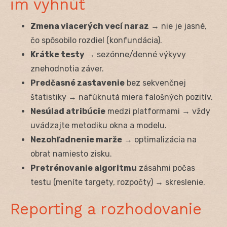
im vyhnúť
Zmena viacerých vecí naraz
→ nie je jasné,
čo spôsobilo rozdiel (konfundácia).
Krátke testy
→ sezónne/denné výkyvy
znehodnotia záver.
Predčasné zastavenie
bez sekvenčnej
štatistiky → nafúknutá miera falošných pozitív.
Nesúlad atribúcie
medzi platformami → vždy
uvádzajte metodiku okna a modelu.
Nezohľadnenie marže
→ optimalizácia na
obrat namiesto zisku.
Pretrénovanie algoritmu
zásahmi počas
testu (meníte targety, rozpočty) → skreslenie.
Reporting a rozhodovanie