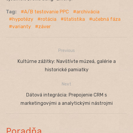
Tag:
A/B testovanie PPC
archivácia
hypotézy
rotácia
štatistika
učebná fáza
varianty
záver
Previous
Navigácia
Previous
Kultúrne zážitky: Navštívte múzeá, galérie a
v
post:
historické pamiatky
článku
Next
Next
Dátová integrácia: Prepojenie CRM s
post:
marketingovými a analytickými nástrojmi
Poradňa