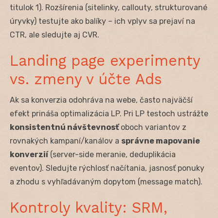
titulok 1). Rozšírenia (sitelinky, callouty, strukturované
úryvky) testujte ako balíky – ich vplyv sa prejaví na
CTR, ale sledujte aj CVR.
Landing page experimenty
vs. zmeny v účte Ads
Ak sa konverzia odohráva na webe, často najväčší
efekt prináša optimalizácia LP. Pri LP testoch ustrážte
konsistentnú návštevnosť
oboch variantov z
rovnakých kampaní/kanálov a
správne mapovanie
konverzií
(server-side meranie, deduplikácia
eventov). Sledujte rýchlosť načítania, jasnosť ponuky
a zhodu s vyhľadávaným dopytom (message match).
Kontroly kvality: SRM,