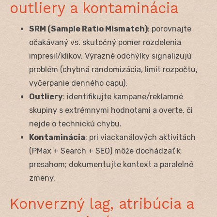
outliery a kontaminácia
SRM (Sample Ratio Mismatch)
: porovnajte
očakávaný vs. skutočný pomer rozdelenia
impresií/klikov. Výrazné odchýlky signalizujú
problém (chybná randomizácia, limit rozpočtu,
vyčerpanie denného capu).
Outliery
: identifikujte kampane/reklamné
skupiny s extrémnymi hodnotami a overte, či
nejde o technickú chybu.
Kontaminácia
: pri viackanálových aktivitách
(PMax + Search + SEO) môže dochádzať k
presahom; dokumentujte kontext a paralelné
zmeny.
Konverzný lag, atribúcia a