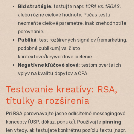
Bid stratégie
: testujte napr.
tCPA vs. tROAS
,
alebo rôzne cieľové hodnoty. Počas testu
nezmeňte cieľové parametre, inak znehodnotíte
porovnanie.
Publiká
: test rozšírených signálov (remarketing,
podobné publikum) vs. čisto
kontextové/keywordové cielenie.
Negatívne kľúčové slová
: testom overte ich
vplyv na kvalitu dopytov a CPA.
Testovanie kreatívy: RSA,
titulky a rozšírenia
Pri RSA porovnávajte jasne odlíšiteľné messagingové
koncepty (USP, dôkaz, ponuka). Používajte
pinning
len vtedy, ak testujete konkrétnu pozíciu textu (napr.