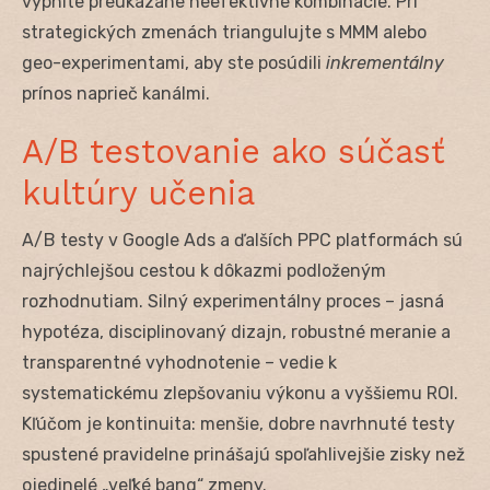
vypnite preukázane neefektívne kombinácie. Pri
strategických zmenách triangulujte s MMM alebo
geo-experimentami, aby ste posúdili
inkrementálny
prínos naprieč kanálmi.
A/B testovanie ako súčasť
kultúry učenia
A/B testy v Google Ads a ďalších PPC platformách sú
najrýchlejšou cestou k dôkazmi podloženým
rozhodnutiam. Silný experimentálny proces – jasná
hypotéza, disciplinovaný dizajn, robustné meranie a
transparentné vyhodnotenie – vedie k
systematickému zlepšovaniu výkonu a vyššiemu ROI.
Kľúčom je kontinuita: menšie, dobre navrhnuté testy
spustené pravidelne prinášajú spoľahlivejšie zisky než
ojedinelé „veľké bang“ zmeny.