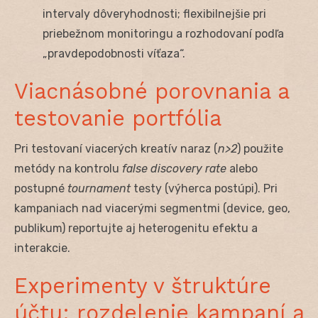
intervaly dôveryhodnosti; flexibilnejšie pri
priebežnom monitoringu a rozhodovaní podľa
„pravdepodobnosti víťaza“.
Viacnásobné porovnania a
testovanie portfólia
Pri testovaní viacerých kreatív naraz (
n>2
) použite
metódy na kontrolu
false discovery rate
alebo
postupné
tournament
testy (výherca postúpi). Pri
kampaniach nad viacerými segmentmi (device, geo,
publikum) reportujte aj heterogenitu efektu a
interakcie.
Experimenty v štruktúre
účtu: rozdelenie kampaní a