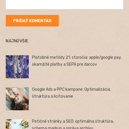
NAJNOVŠIE
Platobné metódy 21. storočia: apple/google pay,
okamžité platby a SEPA pre darcov
Google Ads a PPC kampane: Optimalizácia,
štruktúra a licitovanie
Petičné stránky a SEO: optimálna štruktúra,
schema markup a správa archívu