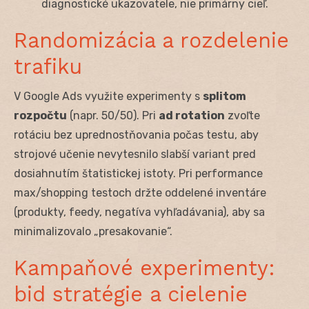
diagnostické ukazovatele, nie primárny cieľ.
Randomizácia a rozdelenie
trafiku
V Google Ads využite experimenty s
splitom
rozpočtu
(napr. 50/50). Pri
ad rotation
zvoľte
rotáciu bez uprednostňovania počas testu, aby
strojové učenie nevytesnilo slabší variant pred
dosiahnutím štatistickej istoty. Pri performance
max/shopping testoch držte oddelené inventáre
(produkty, feedy, negatíva vyhľadávania), aby sa
minimalizovalo „presakovanie“.
Kampaňové experimenty:
bid stratégie a cielenie