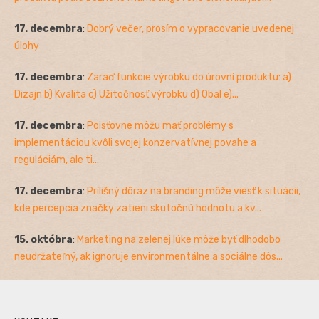
17. decembra
:
Dobrý večer, prosím o vypracovanie uvedenej
úlohy
17. decembra
:
Zaraď funkcie výrobku do úrovní produktu: a)
Dizajn b) Kvalita c) Užitočnosť výrobku d) Obal e)...
17. decembra
:
Poisťovne môžu mať problémy s
implementáciou kvôli svojej konzervatívnej povahe a
reguláciám, ale ti...
17. decembra
:
Prílišný dôraz na branding môže viesť k situácii,
kde percepcia značky zatieni skutočnú hodnotu a kv...
15. októbra
:
Marketing na zelenej lúke môže byť dlhodobo
neudržateľný, ak ignoruje environmentálne a sociálne dôs...