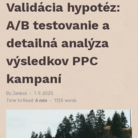
Validácia hypotéz:
A/B testovanie a
detailná analýza
výsledkov PPC
kampaní
By
Jankoš
Posted
7. 9. 2025
on
Time to Read:
6 min
-
1135
words