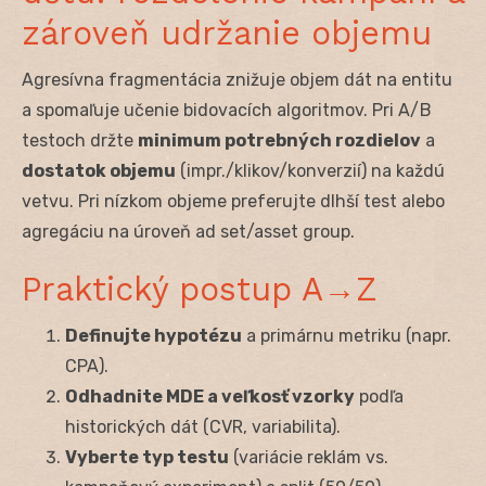
zároveň udržanie objemu
Agresívna fragmentácia znižuje objem dát na entitu
a spomaľuje učenie bidovacích algoritmov. Pri A/B
testoch držte
minimum potrebných rozdielov
a
dostatok objemu
(impr./klikov/konverzií) na každú
vetvu. Pri nízkom objeme preferujte dlhší test alebo
agregáciu na úroveň ad set/asset group.
Praktický postup A→Z
Definujte hypotézu
a primárnu metriku (napr.
CPA).
Odhadnite MDE a veľkosť vzorky
podľa
historických dát (CVR, variabilita).
Vyberte typ testu
(variácie reklám vs.