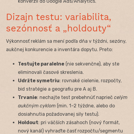
konverzií do Google Ads/Analytics.
Dizajn testu: variabilita,
sezónnosť a „holdouty“
Výkonnosť reklám sa mení podľa dňa v týždni, sezóny,
aukčnej konkurencie a inventára dopytu. Preto:
Testujte paralelne
(nie sekvenčne), aby ste
eliminovali časové skreslenia.
Udržte symetriu
: rovnaké cielenie, rozpočty,
bid stratégie a geografiu pre A aj B.
Trvanie
: nechajte test prebehnúť naprieč
celým
aukčným cyklom
(min. 1–2 týždne, alebo do
dosiahnutia požadovanej sily testu).
Holdout
: pri väčších zásahoch (nový formát,
nový kanál) vyhraďte časť rozpočtu/segmentu