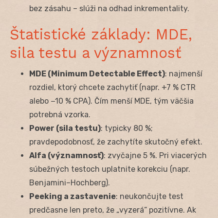
bez zásahu – slúži na odhad inkrementality.
Štatistické základy: MDE,
sila testu a významnosť
MDE (Minimum Detectable Effect)
: najmenší
rozdiel, ktorý chcete zachytiť (napr. +7 % CTR
alebo −10 % CPA). Čím menší MDE, tým väčšia
potrebná vzorka.
Power (sila testu)
: typicky 80 %;
pravdepodobnosť, že zachytíte skutočný efekt.
Alfa (významnosť)
: zvyčajne 5 %. Pri viacerých
súbežných testoch uplatnite korekciu (napr.
Benjamini–Hochberg).
Peeking a zastavenie
: neukončujte test
predčasne len preto, že „vyzerá“ pozitívne. Ak