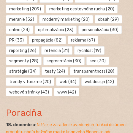
marketing
(209)
marketing cestovného ruchu
(20)
meranie
(52)
moderný marketing
(20)
obsah
(29)
online
(24)
optimalizácia
(23)
personalizácia
(30)
PR
(33)
propagácia
(82)
reklama
(67)
reporting
(26)
retencia
(21)
rýchlosť
(19)
segmenty
(28)
segmentácia
(30)
seo
(30)
stratégie
(34)
testy
(24)
transparentnosť
(28)
trendy v turizme
(20)
web
(44)
webdesign
(42)
webové stránky
(43)
www
(42)
Poradňa
18. decembra
:
Nižšie je zaradenie uvedených funkcií do úrovní
produktu podľa bežného marketingového členenia: jadr...