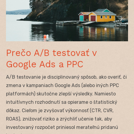
Prečo A/B testovať v
Google Ads a PPC
A/B testovanie je disciplinovaný spôsob, ako overiť, či
zmena v kampaniach Google Ads (alebo iných PPC
platformách) skutočne zlepší výsledky. Namiesto
intuitívnych rozhodnutí sa opierame o štatistický
dôkaz. Cieľom je zvyšovať výkonnosť (CTR, CVR,
ROAS), znižovať riziko a zrýchliť učenie tak, aby
investovaný rozpočet priniesol merateľnú pridanú