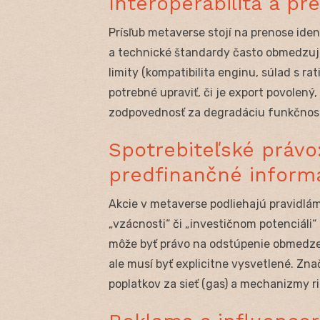
Interoperabilita a pr
Prísľub metaverse stojí na prenose id
a technické štandardy často obmedzujú
limity (kompatibilita enginu, súlad s r
potrebné upraviť, či je export povolený,
zodpovednosť za degradáciu funkčnosti 
Spotrebiteľské právo
predfinančné inform
Akcie v metaverse podliehajú pravidlá
„vzácnosti“ či „investičnom potenciáli“
môže byť právo na odstúpenie obmedzen
ale musí byť explicitne vysvetlené. Zn
poplatkov za sieť (gas) a mechanizmy ri