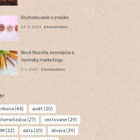
Rozhodovanie o značke
24. 8. 2023
6 komentárov
Nová filozofia, koncepcia a
techniky marketingu
5. 5. 2023
6 komentárov
MY
ribúcia
(44)
audit
(20)
utomatizácia
(27)
cestovanie
(29)
RM
(22)
dáta
(20)
dôvera
(39)