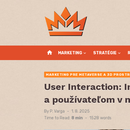
Skip
to
content
home
MARKETING
STRATÉGIE
MARKETING PRE METAVERSE A 3D PROSTR
User Interaction: 
a používateľom v 
By
P. Varga
Posted
1. 8. 2025
on
Time to Read:
8 min
-
1528
words