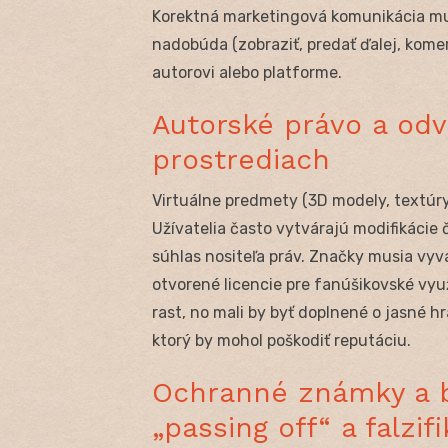
Korektná marketingová komunikácia musí
nadobúda (zobraziť, predať ďalej, komer
autorovi alebo platforme.
Autorské právo a odv
prostrediach
Virtuálne predmety (3D modely, textúr
Užívatelia často vytvárajú modifikácie č
súhlas nositeľa práv. Značky musia vyvá
otvorené licencie pre fanúšikovské vyu
rast, no mali by byť doplnené o jasné h
ktorý by mohol poškodiť reputáciu.
Ochranné známky a br
„passing off“ a falzif