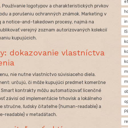
e
 Používanie logotypov a charakteristických prvkov
h
vodu a porušeniu ochranných známok. Marketing v
i
g a notice-and-takedown procesy, najmä na
ublikovať verejný zoznam autorizovaných kolekcií
IS
maniu kupujúcich.
k
y: dokazovanie vlastníctva
k
enia
k
m
enu, nie nutne vlastníctvo súvisiaceho diela.
m
ument: určujú, či môže kupujúci predmet komerčne
či. Smart kontrakty môžu automatizovať licenčné
o
osť závisí od implementácie trhovísk a lokálneho
o
ie stručne, ľudsky čitateľne (human-readable) a
P
ne-readable) v metadátach.
r