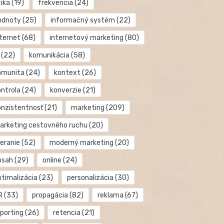
tika
(19)
frekvencia
(24)
odnoty
(25)
informačný systém
(22)
nternet
(68)
internetový marketing
(80)
(22)
komunikácia
(58)
omunita
(24)
kontext
(26)
ontrola
(24)
konverzie
(21)
onzistentnosť
(21)
marketing
(209)
arketing cestovného ruchu
(20)
eranie
(52)
moderný marketing
(20)
bsah
(29)
online
(24)
ptimalizácia
(23)
personalizácia
(30)
R
(33)
propagácia
(82)
reklama
(67)
eporting
(26)
retencia
(21)