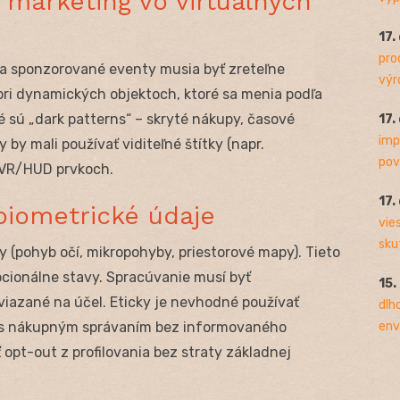
 marketing vo virtuálnych
17.
pro
 a sponzorované eventy musia byť zreteľne
výro
pri dynamických objektoch, ktoré sa menia podľa
ké sú „dark patterns“ – skryté nákupy, časové
17.
imp
by mali používať viditeľné štítky (napr.
pov
a VR/HUD prvkoch.
17.
biometrické údaje
vie
sku
ly (pohyb očí, mikropohyby, priestorové mapy). Tieto
cionálne stavy. Spracúvanie musí byť
15.
viazané na účel. Eticky je nevhodné používať
dlh
env
u s nákupným správaním bez informovaného
opt-out z profilovania bez straty základnej