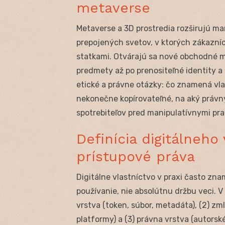
metaverse
Metaverse a 3D prostredia rozširujú ma
prepojených svetov, v ktorých zákazníci
statkami. Otvárajú sa nové obchodné m
predmety až po prenositeľné identity a
etické a právne otázky: čo znamená vla
nekonečne kopírovateľné, na aký právny
spotrebiteľov pred manipulatívnymi pra
Definícia digitálneho 
prístupové práva
Digitálne vlastníctvo v praxi často zn
používanie, nie absolútnu držbu veci. V 
vrstva (token, súbor, metadáta), (2) z
platformy) a (3) právna vrstva (autorsk