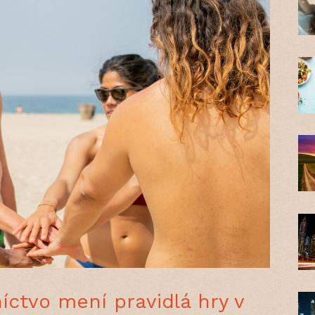
níctvo mení pravidlá hry v