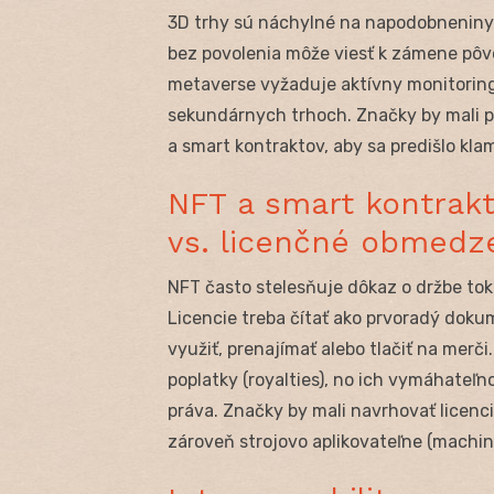
3D trhy sú náchylné na napodobneniny.
bez povolenia môže viesť k zámene pô
metaverse vyžaduje aktívny monitorin
sekundárnych trhoch. Značky by mali p
a smart kontraktov, aby sa predišlo kla
NFT a smart kontrakt
vs. licenčné obmedz
NFT často stelesňuje dôkaz o držbe tok
Licencie treba čítať ako prvoradý dok
využiť, prenajímať alebo tlačiť na mer
poplatky (royalties), no ich vymáhateľn
práva. Značky by mali navrhovať licenc
zároveň strojovo aplikovateľne (machi