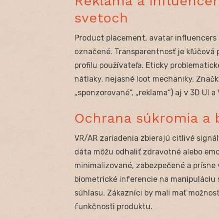
Reklama a influencer
svetoch
Product placement, avatar influencers
označené. Transparentnosť je kľúčová 
profilu používateľa. Eticky problematic
nátlaky, nejasné loot mechaniky. Značky 
„sponzorované“, „reklama“) aj v 3D UI 
Ochrana súkromia a 
VR/AR zariadenia zbierajú citlivé signá
dáta môžu odhaliť zdravotné alebo emo
minimalizované, zabezpečené a prísne 
biometrické inferencie na manipuláci
súhlasu. Zákazníci by mali mať možnosť 
funkčnosti produktu.