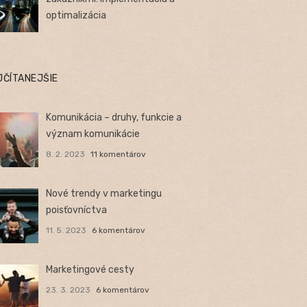
optimalizácia
JČÍTANEJŠIE
Komunikácia – druhy, funkcie a
význam komunikácie
8. 2. 2023
11 komentárov
Nové trendy v marketingu
poisťovníctva
11. 5. 2023
6 komentárov
Marketingové cesty
23. 3. 2023
6 komentárov