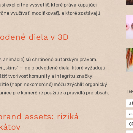
 explicitne vysvetliť, ktoré práva kupujúci
čne využívať, modifikovať), a ktoré zostávajú
odené diela v 3D
y, animácie) sú chránené autorským právom.
i „skins“ – ide o odvodené diela, ktoré vyžadujú
žiť tvorivosť komunity a integritu značky:
žitie (napr. nekomerčné) môžu zrýchliť organický
TÉ
ranice pre komerčné použitie a pravidlá pre obsah,
at
a
and assets: riziká
C
ikátov