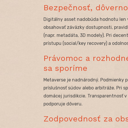
Bezpečnosť, dôvernos
Digitálny asset nadobúda hodnotu len 
obsahovať záväzky dostupnosti, pravid
(napr. metadáta, 3D modely). Pri decen
prístupu (social/key recovery) a odoln
Právomoc a rozhodné
sa sporíme
Metaverse je nadnárodný. Podmienky po
príslušnosť súdov alebo arbitráže. Pri s
domácej jurisdikcie. Transparentnosť v 
podporuje dôveru.
Zodpovednosť za ob