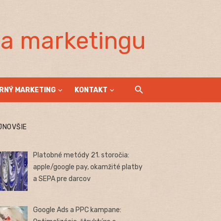
la marketingu
RNÝ MARKETING
KONTAKT
JNOVŠIE
Platobné metódy 21. storočia:
apple/google pay, okamžité platby
a SEPA pre darcov
Google Ads a PPC kampane: