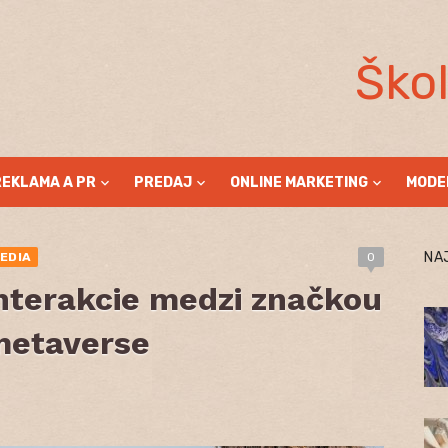
Ško
REKLAMA A PR
PREDAJ
ONLINE MARKETING
MODE
NA
EDIA
0
Interakcie medzi značkou
metaverse