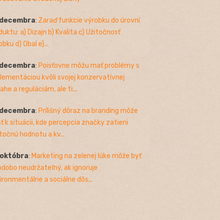
 decembra
:
Zaraď funkcie výrobku do úrovní
duktu: a) Dizajn b) Kvalita c) Užitočnosť
bku d) Obal e)...
 decembra
:
Poisťovne môžu mať problémy s
lementáciou kvôli svojej konzervatívnej
ahe a reguláciám, ale ti...
 decembra
:
Prílišný dôraz na branding môže
sť k situácii, kde percepcia značky zatieni
točnú hodnotu a kv...
 októbra
:
Marketing na zelenej lúke môže byť
odobo neudržateľný, ak ignoruje
ironmentálne a sociálne dôs...