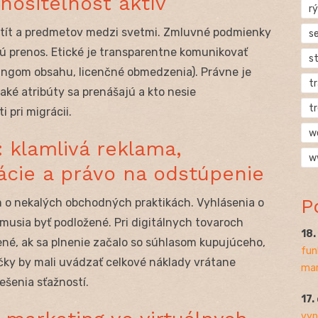
enositeľnosť aktív
rý
entít a predmetov medzi svetmi. Zmluvné podmienky
s
 prenos. Etické je transparentne komunikovať
s
atingom obsahu, licenčné obmedzenia). Právne je
t
 aké atribúty sa prenášajú a kto nesie
t
pri migrácii.
w
: klamlivá reklama,
w
ácie a právo na odstúpenie
P
m o nekalých obchodných praktikách. Vyhlásenia o
 musia byť podložené. Pri digitálnych tovaroch
18
é, ak sa plnenie začalo so súhlasom kupujúceho,
fun
ačky by mali uvádzať celkové náklady vrátane
mar
ešenia sťažností.
17.
vyp