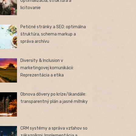
Optimalizácia, štruktúra a
licitovanie
Petičné stránky a SEO: optimálna
štruktúra, schema markup a
správa archívu
Diversity & Inclusion v
marketingovej komunikácii:
Reprezentácia a etika
Obnova dôvery po kríze/škandále:
transparentný plán a jasné míľniky
CRM systémy a správa vzťahov so
zákazníkmi: Implementácia a