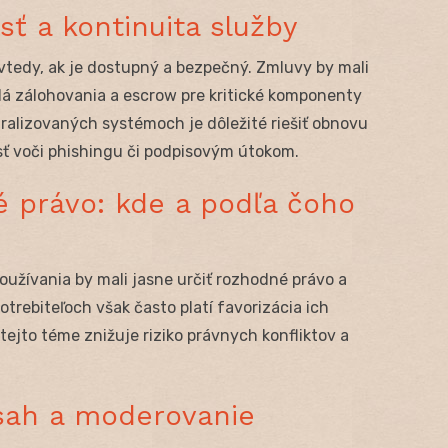
ť a kontinuita služby
vtedy, ak je dostupný a bezpečný. Zmluvy by mali
lá zálohovania a escrow pre kritické komponenty
tralizovaných systémoch je dôležité riešiť obnovu
osť voči phishingu či podpisovým útokom.
 právo: kde a podľa čoho
užívania by mali jasne určiť rozhodné právo a
potrebiteľoch však často platí favorizácia ich
tejto téme znižuje riziko právnych konfliktov a
sah a moderovanie