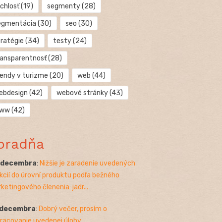
chlosť
(19)
segmenty
(28)
egmentácia
(30)
seo
(30)
tratégie
(34)
testy
(24)
ransparentnosť
(28)
rendy v turizme
(20)
web
(44)
ebdesign
(42)
webové stránky
(43)
ww
(42)
oradňa
. decembra
:
Nižšie je zaradenie uvedených
kcií do úrovní produktu podľa bežného
ketingového členenia: jadr...
 decembra
:
Dobrý večer, prosím o
racovanie uvedenej úlohy