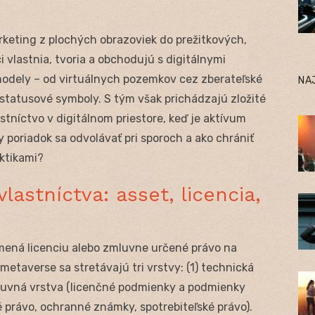
rketing z plochých obrazoviek do prežitkových,
 vlastnia, tvoria a obchodujú s digitálnymi
odely – od virtuálnych pozemkov cez zberateľské
NA
 statusové symboly. S tým však prichádzajú zložité
stníctvo v digitálnom priestore, keď je aktívum
 poriadok sa odvolávať pri sporoch a ako chrániť
ktikami?
vlastníctva: asset, licencia,
amená licenciu alebo zmluvne určené právo na
metaverse sa stretávajú tri vrstvy: (1) technická
mluvná vrstva (licenčné podmienky a podmienky
é právo, ochranné známky, spotrebiteľské právo).