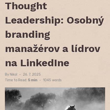
Thought
Leadership: Osobný
branding
manažérov a lídrov
na LinkedIne
By
Nikol
Posted
26. 7. 2025
on
Time to Read:
5 min
-
1045
words