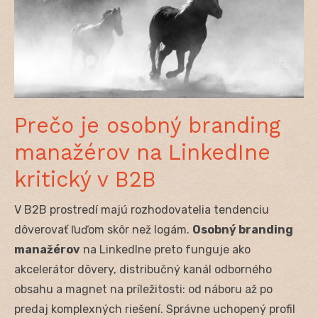
Prečo je osobný branding
manažérov na LinkedIne
kritický v B2B
V B2B prostredí majú rozhodovatelia tendenciu
dôverovať ľuďom skôr než logám.
Osobný branding
manažérov
na LinkedIne preto funguje ako
akcelerátor dôvery, distribučný kanál odborného
obsahu a magnet na príležitosti: od náboru až po
predaj komplexných riešení. Správne uchopený profil