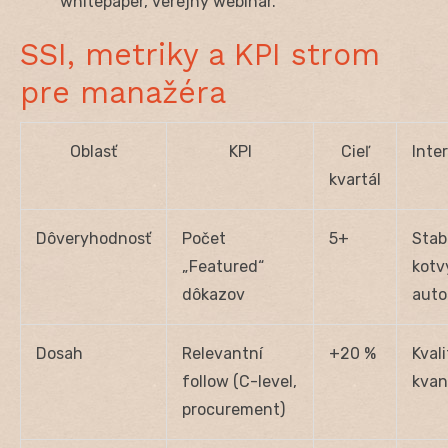
whitepaper, verejný webinar.
SSI, metriky a KPI strom
pre manažéra
Oblasť
KPI
Cieľ
Inte
kvartál
Dôveryhodnosť
Počet
5+
Stab
„Featured“
kotv
dôkazov
auto
Dosah
Relevantní
+20 %
Kvali
follow (C-level,
kvan
procurement)