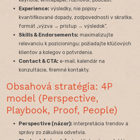
Experience:
výsledky, nie popisy –
kvantifikované dopady, zodpovednosti v skratke,
formát „výzva → prístup → výsledok“.
Skills & Endorsements:
maximalizujte
relevanciu k pozicioningu; požiadajte kľúčových
klientov a kolegov o potvrdenia.
Contact & CTA:
e-mail, kalendár na
konzultácie, firemné kontakty.
Obsahová stratégia: 4P
model (Perspective,
Playbook, Proof, People)
Perspective (názor):
interpretácia trendov a
správy zo zákulisia odvetvia.