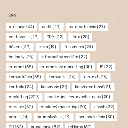
TÉMY
atribúcia
(44)
audit
(20)
automatizácia
(27)
cestovanie
(29)
CRM
(22)
dáta
(20)
dôvera
(39)
etika
(19)
frekvencia
(24)
hodnoty
(25)
informačný systém
(22)
internet
(68)
internetový marketing
(80)
IS
(22)
komunikácia
(58)
komunita
(24)
kontext
(26)
kontrola
(24)
konverzie
(21)
konzistentnosť
(21)
marketing
(209)
marketing cestovného ruchu
(20)
meranie
(52)
moderný marketing
(20)
obsah
(29)
online
(24)
optimalizácia
(23)
personalizácia
(30)
PR
(33)
propagácia
(82)
reklama
(67)