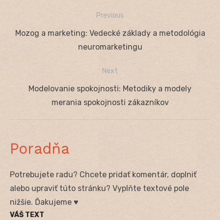
Previous
Navigácia
Previous
Mozog a marketing: Vedecké základy a metodológia
v
post:
neuromarketingu
článku
Next
Next
Modelovanie spokojnosti: Metodiky a modely
post:
merania spokojnosti zákazníkov
Poradňa
Potrebujete radu? Chcete pridať komentár, doplniť
alebo upraviť túto stránku? Vyplňte textové pole
nižšie. Ďakujeme ♥
VÁŠ TEXT