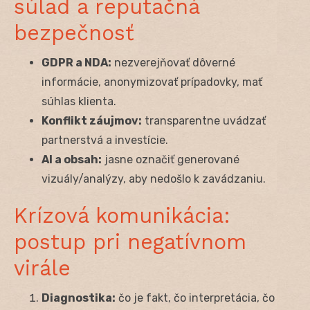
súlad a reputačná
bezpečnosť
GDPR a NDA:
nezverejňovať dôverné
informácie, anonymizovať prípadovky, mať
súhlas klienta.
Konflikt záujmov:
transparentne uvádzať
partnerstvá a investície.
AI a obsah:
jasne označiť generované
vizuály/analýzy, aby nedošlo k zavádzaniu.
Krízová komunikácia:
postup pri negatívnom
virále
Diagnostika:
čo je fakt, čo interpretácia, čo