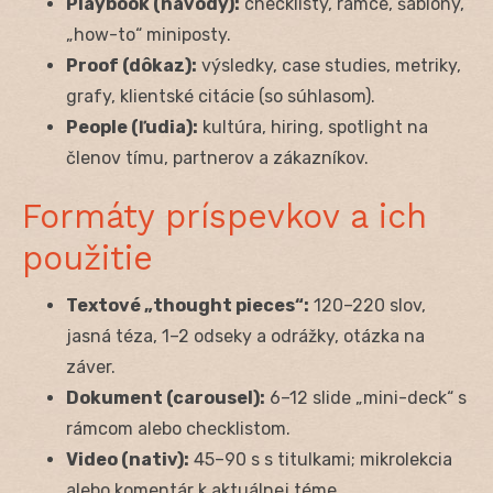
Playbook (návody):
checklisty, rámce, šablóny,
„how-to“ miniposty.
Proof (dôkaz):
výsledky, case studies, metriky,
grafy, klientské citácie (so súhlasom).
People (ľudia):
kultúra, hiring, spotlight na
členov tímu, partnerov a zákazníkov.
Formáty príspevkov a ich
použitie
Textové „thought pieces“:
120–220 slov,
jasná téza, 1–2 odseky a odrážky, otázka na
záver.
Dokument (carousel):
6–12 slide „mini-deck“ s
rámcom alebo checklistom.
Video (nativ):
45–90 s s titulkami; mikrolekcia
alebo komentár k aktuálnej téme.