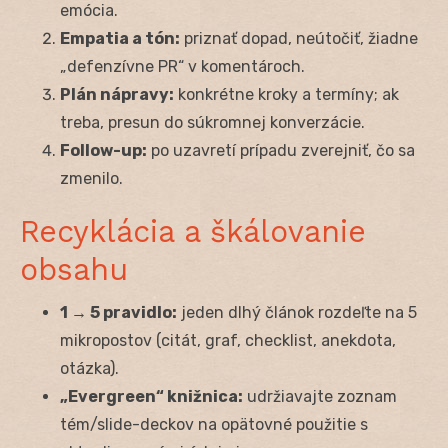
emócia.
Empatia a tón:
priznať dopad, neútočiť, žiadne
„defenzívne PR“ v komentároch.
Plán nápravy:
konkrétne kroky a termíny; ak
treba, presun do súkromnej konverzácie.
Follow-up:
po uzavretí prípadu zverejniť, čo sa
zmenilo.
Recyklácia a škálovanie
obsahu
1 → 5 pravidlo:
jeden dlhý článok rozdeľte na 5
mikropostov (citát, graf, checklist, anekdota,
otázka).
„Evergreen“ knižnica:
udržiavajte zoznam
tém/slide-deckov na opätovné použitie s