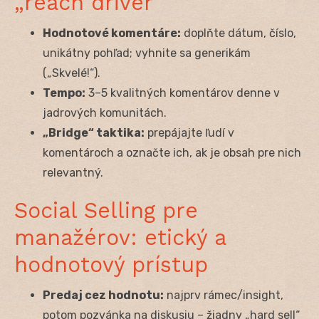
„reach driver“
Hodnotové komentáre:
doplňte dátum, číslo,
unikátny pohľad; vyhnite sa generikám
(„Skvelé!“).
Tempo:
3–5 kvalitných komentárov denne v
jadrových komunitách.
„Bridge“ taktika:
prepájajte ľudí v
komentároch a označte ich, ak je obsah pre nich
relevantný.
Social Selling pre
manažérov: etický a
hodnotový prístup
Predaj cez hodnotu:
najprv rámec/insight,
potom pozvánka na diskusiu – žiadny „hard sell“