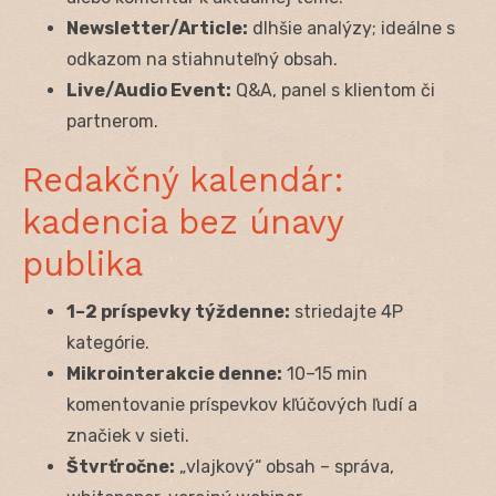
Newsletter/Article:
dlhšie analýzy; ideálne s
odkazom na stiahnuteľný obsah.
Live/Audio Event:
Q&A, panel s klientom či
partnerom.
Redakčný kalendár:
kadencia bez únavy
publika
1–2 príspevky týždenne:
striedajte 4P
kategórie.
Mikrointerakcie denne:
10–15 min
komentovanie príspevkov kľúčových ľudí a
značiek v sieti.
Štvrťročne:
„vlajkový“ obsah – správa,