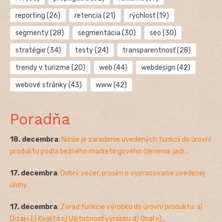
reporting
(26)
retencia
(21)
rýchlosť
(19)
segmenty
(28)
segmentácia
(30)
seo
(30)
stratégie
(34)
testy
(24)
transparentnosť
(28)
trendy v turizme
(20)
web
(44)
webdesign
(42)
webové stránky
(43)
www
(42)
Poradňa
18. decembra
:
Nižšie je zaradenie uvedených funkcií do úrovní
produktu podľa bežného marketingového členenia: jadr...
17. decembra
:
Dobrý večer, prosím o vypracovanie uvedenej
úlohy
17. decembra
:
Zaraď funkcie výrobku do úrovní produktu: a)
Dizajn b) Kvalita c) Užitočnosť výrobku d) Obal e)...