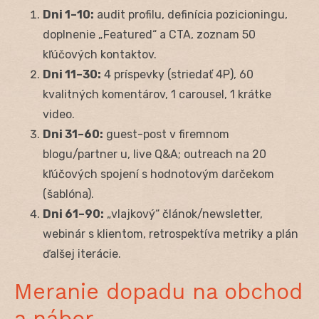
Dni 1–10:
audit profilu, definícia pozicioningu,
doplnenie „Featured“ a CTA, zoznam 50
kľúčových kontaktov.
Dni 11–30:
4 príspevky (striedať 4P), 60
kvalitných komentárov, 1 carousel, 1 krátke
video.
Dni 31–60:
guest-post v firemnom
blogu/partner u, live Q&A; outreach na 20
kľúčových spojení s hodnotovým darčekom
(šablóna).
Dni 61–90:
„vlajkový“ článok/newsletter,
webinár s klientom, retrospektíva metriky a plán
ďalšej iterácie.
Meranie dopadu na obchod
a nábor