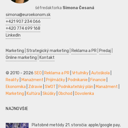
šéfredaktorka
Simona Česaná
simona@euroekonom.sk
+421 907 234 066
+420 774 699 168
LinkedIn
Marketing
|
Strategický marketing
|
Reklama a PR
|
Predaj
|
Online marketing
|
Kontakt
© 2010 - 2026
SEO
|
Reklama a PR
|
Vrtuľníky
|
Autoškola
|
Reality
|
Manažment
|
Prijímáčky
|
Podnikanie
|
Financie
|
Ekonomika
|
Zdravie
|
SWOT
|
Podnikateľský plán
|
Manažment
|
Marketing
|
Kultúra
|
Skúšky
|
Obchod
|
Dovolenka
NAJNOVŠIE
Platobné metódy 21. storočia: apple/google pay,