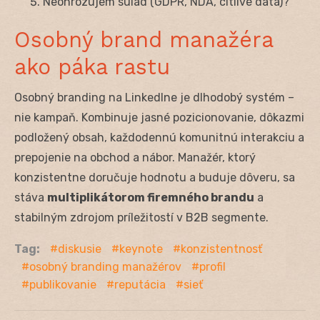
Neohrozujem súlad (GDPR, NDA, citlivé dáta)?
Osobný brand manažéra
ako páka rastu
Osobný branding na LinkedIne je dlhodobý systém –
nie kampaň. Kombinuje jasné pozicionovanie, dôkazmi
podložený obsah, každodennú komunitnú interakciu a
prepojenie na obchod a nábor. Manažér, ktorý
konzistentne doručuje hodnotu a buduje dôveru, sa
stáva
multiplikátorom firemného brandu
a
stabilným zdrojom príležitostí v B2B segmente.
Tag:
diskusie
keynote
konzistentnosť
osobný branding manažérov
profil
publikovanie
reputácia
sieť