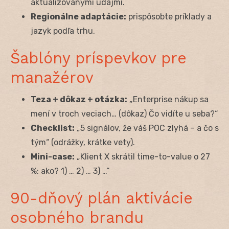
aktualizovanými údajmi.
Regionálne adaptácie:
prispôsobte príklady a
jazyk podľa trhu.
Šablóny príspevkov pre
manažérov
Teza + dôkaz + otázka:
„Enterprise nákup sa
mení v troch veciach… (dôkaz) Čo vidíte u seba?“
Checklist:
„5 signálov, že váš POC zlyhá – a čo s
tým“ (odrážky, krátke vety).
Mini-case:
„Klient X skrátil time-to-value o 27
%: ako? 1) … 2) … 3) …“
90-dňový plán aktivácie
osobného brandu