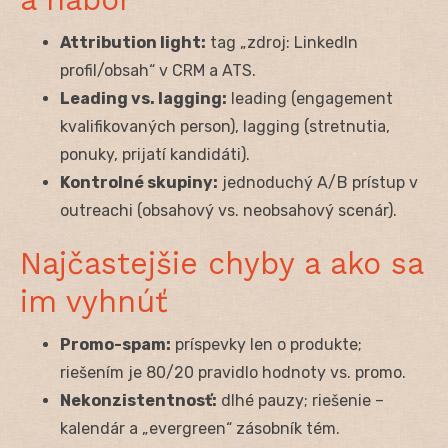
Attribution light:
tag „zdroj: LinkedIn
profil/obsah“ v CRM a ATS.
Leading vs. lagging:
leading (engagement
kvalifikovaných person), lagging (stretnutia,
ponuky, prijatí kandidáti).
Kontrolné skupiny:
jednoduchý A/B prístup v
outreachi (obsahový vs. neobsahový scenár).
Najčastejšie chyby a ako sa
im vyhnúť
Promo-spam:
príspevky len o produkte;
riešením je 80/20 pravidlo hodnoty vs. promo.
Nekonzistentnosť:
dlhé pauzy; riešenie –
kalendár a „evergreen“ zásobník tém.