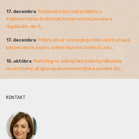
17. decembra
:
Poisťovne môžu mať problémy s
implementáciou kvôli svojej konzervatívnej povahe a
reguláciám, ale ti...
17. decembra
:
Prílišný dôraz na branding môže viesť k situácii,
kde percepcia značky zatieni skutočnú hodnotu a kv...
15. októbra
:
Marketing na zelenej lúke môže byť dlhodobo
neudržateľný, ak ignoruje environmentálne a sociálne dôs...
KONTAKT