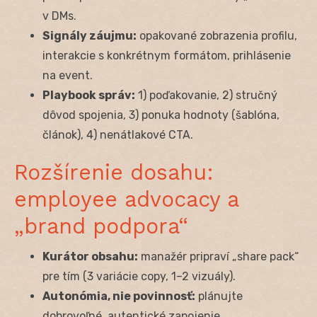
v DMs.
Signály záujmu:
opakované zobrazenia profilu,
interakcie s konkrétnym formátom, prihlásenie
na event.
Playbook správ:
1) poďakovanie, 2) stručný
dôvod spojenia, 3) ponuka hodnoty (šablóna,
článok), 4) nenátlakové CTA.
Rozšírenie dosahu:
employee advocacy a
„brand podpora“
Kurátor obsahu:
manažér pripraví „share pack“
pre tím (3 variácie copy, 1–2 vizuály).
Autonómia, nie povinnosť:
plánujte
dobrovoľné, autentické zapojenie