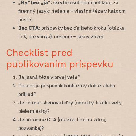
„My“ bez „ja“:
skrytie osobného pohľadu za
firemný jazyk; riešenie – vlastná téza v každom
poste.
Bez CTA:
príspevky bez ďalšieho kroku (otázka,
link, pozvánka); riešenie – jasný záver.
Checklist pred
publikovaním príspevku
Je jasná téza v prvej vete?
Obsahuje príspevok konkrétny dôkaz alebo
príklad?
Je formát skenovateľný (odrážky, krátke vety,
biele miesto)?
Je prítomné CTA (otázka, link na zdroj,
pozvánka)?