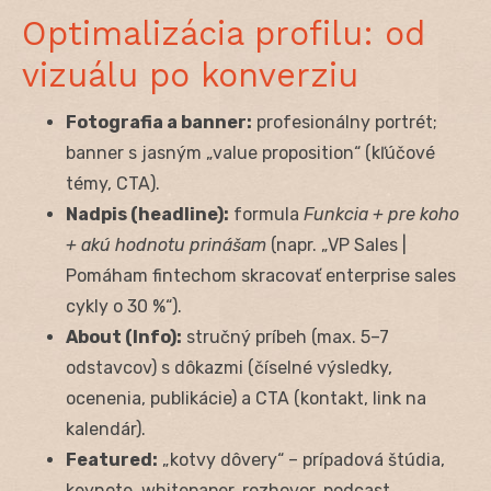
Optimalizácia profilu: od
vizuálu po konverziu
Fotografia a banner:
profesionálny portrét;
banner s jasným „value proposition“ (kľúčové
témy, CTA).
Nadpis (headline):
formula
Funkcia + pre koho
+ akú hodnotu prinášam
(napr. „VP Sales |
Pomáham fintechom skracovať enterprise sales
cykly o 30 %“).
About (Info):
stručný príbeh (max. 5–7
odstavcov) s dôkazmi (číselné výsledky,
ocenenia, publikácie) a CTA (kontakt, link na
kalendár).
Featured:
„kotvy dôvery“ – prípadová štúdia,
keynote, whitepaper, rozhovor, podcast.