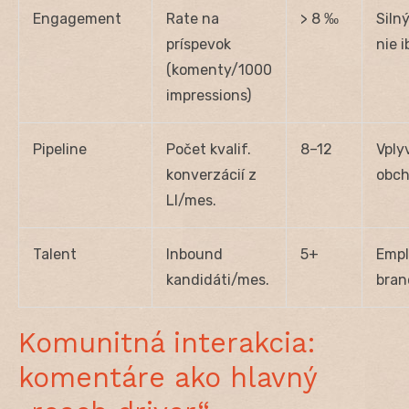
Engagement
Rate na
> 8 ‰
Silný
príspevok
nie i
(komenty/1000
impressions)
Pipeline
Počet kvalif.
8–12
Vply
konverzácií z
obc
LI/mes.
Talent
Inbound
5+
Empl
kandidáti/mes.
bran
Komunitná interakcia:
komentáre ako hlavný