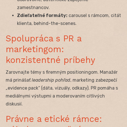
zamestnancov.
Zdieľateľné formáty:
carousel s rámcom, citát
klienta, behind-the-scenes.
Spolupráca s PR a
marketingom:
konzistentné príbehy
Zarovnajte témy s firemným positioningom. Manažér
má prinášať
leadership pohľad
, marketing zabezpečí
„evidence pack“ (dáta, vizuály, odkazy). PR pomáha s
mediálnymi výstupmi a moderovaním citlivých
diskusií.
Právne a etické rámce: