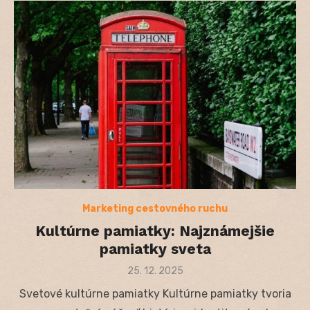
Marketing cestovného ruchu
Kultúrne pamiatky: Najznámejšie
pamiatky sveta
Posted
25. 12. 2025
on
Svetové kultúrne pamiatky Kultúrne pamiatky tvoria