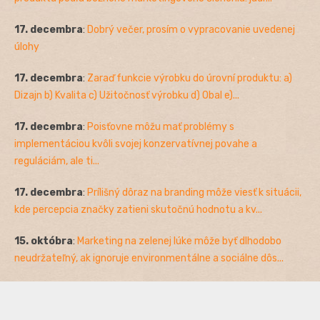
17. decembra
:
Dobrý večer, prosím o vypracovanie uvedenej
úlohy
17. decembra
:
Zaraď funkcie výrobku do úrovní produktu: a)
Dizajn b) Kvalita c) Užitočnosť výrobku d) Obal e)...
17. decembra
:
Poisťovne môžu mať problémy s
implementáciou kvôli svojej konzervatívnej povahe a
reguláciám, ale ti...
17. decembra
:
Prílišný dôraz na branding môže viesť k situácii,
kde percepcia značky zatieni skutočnú hodnotu a kv...
15. októbra
:
Marketing na zelenej lúke môže byť dlhodobo
neudržateľný, ak ignoruje environmentálne a sociálne dôs...