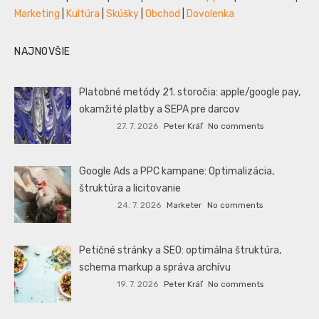
Marketing
|
Kultúra
|
Skúšky
|
Obchod
|
Dovolenka
NAJNOVŠIE
Platobné metódy 21. storočia: apple/google pay,
okamžité platby a SEPA pre darcov
27. 7. 2026
Peter Kráľ
No comments
Google Ads a PPC kampane: Optimalizácia,
štruktúra a licitovanie
24. 7. 2026
Marketer
No comments
Petičné stránky a SEO: optimálna štruktúra,
schema markup a správa archívu
19. 7. 2026
Peter Kráľ
No comments