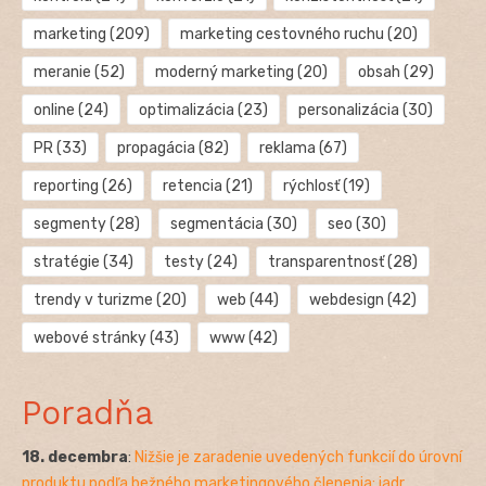
marketing
(209)
marketing cestovného ruchu
(20)
meranie
(52)
moderný marketing
(20)
obsah
(29)
online
(24)
optimalizácia
(23)
personalizácia
(30)
PR
(33)
propagácia
(82)
reklama
(67)
reporting
(26)
retencia
(21)
rýchlosť
(19)
segmenty
(28)
segmentácia
(30)
seo
(30)
stratégie
(34)
testy
(24)
transparentnosť
(28)
trendy v turizme
(20)
web
(44)
webdesign
(42)
webové stránky
(43)
www
(42)
Poradňa
18. decembra
:
Nižšie je zaradenie uvedených funkcií do úrovní
produktu podľa bežného marketingového členenia: jadr...