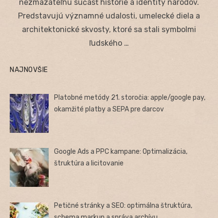
nezmazateľnú súčasť histórie a identity národov.
Predstavujú významné udalosti, umelecké diela a
architektonické skvosty, ktoré sa stali symbolmi
ľudského …
NAJNOVŠIE
Platobné metódy 21. storočia: apple/google pay,
okamžité platby a SEPA pre darcov
Google Ads a PPC kampane: Optimalizácia,
štruktúra a licitovanie
Petičné stránky a SEO: optimálna štruktúra,
schema markup a správa archívu