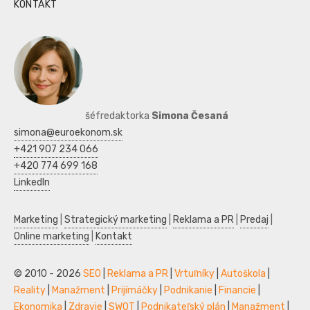
KONTAKT
šéfredaktorka
Simona Česaná
simona@euroekonom.sk
+421 907 234 066
+420 774 699 168
LinkedIn
Marketing
|
Strategický marketing
|
Reklama a PR
|
Predaj
|
Online marketing
|
Kontakt
© 2010 - 2026
SEO
|
Reklama a PR
|
Vrtuľníky
|
Autoškola
|
Reality
|
Manažment
|
Prijímáčky
|
Podnikanie
|
Financie
|
Ekonomika
|
Zdravie
|
SWOT
|
Podnikateľský plán
|
Manažment
|