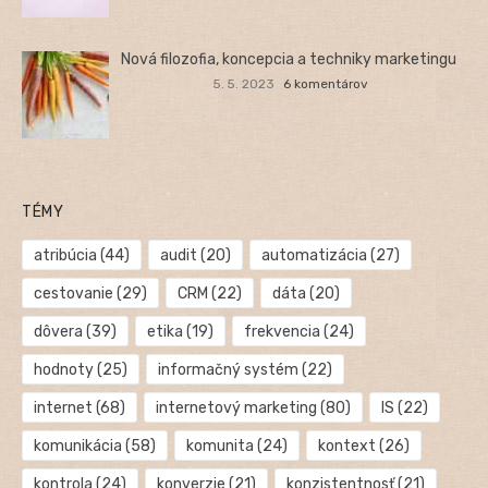
Nová filozofia, koncepcia a techniky marketingu
5. 5. 2023
6 komentárov
TÉMY
atribúcia
(44)
audit
(20)
automatizácia
(27)
cestovanie
(29)
CRM
(22)
dáta
(20)
dôvera
(39)
etika
(19)
frekvencia
(24)
hodnoty
(25)
informačný systém
(22)
internet
(68)
internetový marketing
(80)
IS
(22)
komunikácia
(58)
komunita
(24)
kontext
(26)
kontrola
(24)
konverzie
(21)
konzistentnosť
(21)