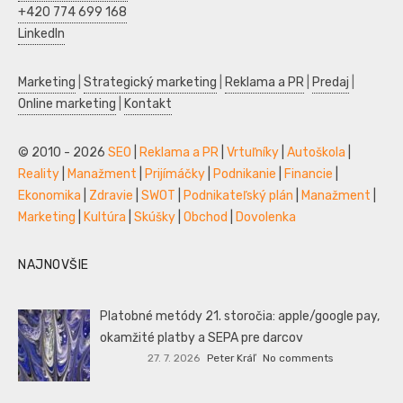
+420 774 699 168
LinkedIn
Marketing
|
Strategický marketing
|
Reklama a PR
|
Predaj
|
Online marketing
|
Kontakt
© 2010 - 2026
SEO
|
Reklama a PR
|
Vrtuľníky
|
Autoškola
|
Reality
|
Manažment
|
Prijímáčky
|
Podnikanie
|
Financie
|
Ekonomika
|
Zdravie
|
SWOT
|
Podnikateľský plán
|
Manažment
|
Marketing
|
Kultúra
|
Skúšky
|
Obchod
|
Dovolenka
NAJNOVŠIE
Platobné metódy 21. storočia: apple/google pay,
okamžité platby a SEPA pre darcov
27. 7. 2026
Peter Kráľ
No comments