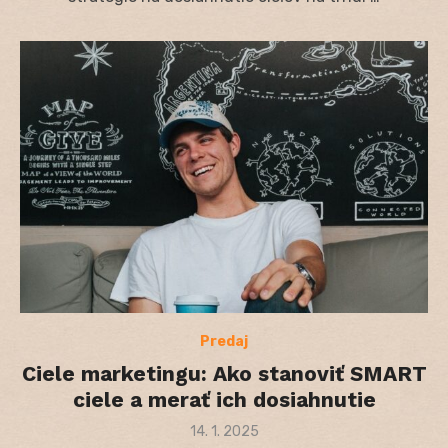
Predaj
Ciele marketingu: Ako stanoviť SMART
ciele a merať ich dosiahnutie
Posted
14. 1. 2025