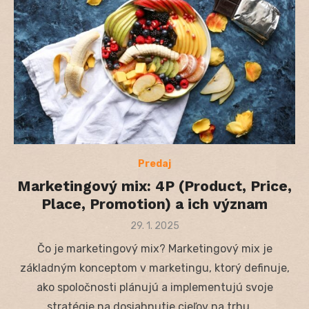
Predaj
Marketingový mix: 4P (Product, Price,
Place, Promotion) a ich význam
Posted
29. 1. 2025
on
Čo je marketingový mix? Marketingový mix je
základným konceptom v marketingu, ktorý definuje,
ako spoločnosti plánujú a implementujú svoje
stratégie na dosiahnutie cieľov na trhu. …