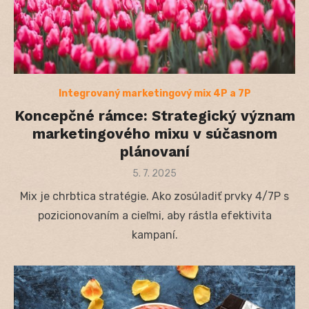
Integrovaný marketingový mix 4P a 7P
Koncepčné rámce: Strategický význam
marketingového mixu v súčasnom
plánovaní
Posted
5. 7. 2025
on
Mix je chrbtica stratégie. Ako zosúladiť prvky 4/7P s
pozicionovaním a cieľmi, aby rástla efektivita
kampaní.