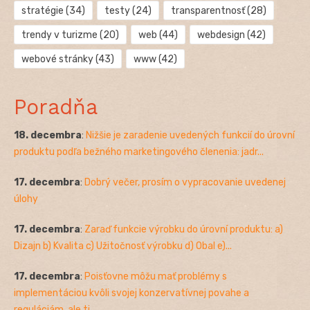
stratégie
(34)
testy
(24)
transparentnosť
(28)
trendy v turizme
(20)
web
(44)
webdesign
(42)
webové stránky
(43)
www
(42)
Poradňa
18. decembra
:
Nižšie je zaradenie uvedených funkcií do úrovní
produktu podľa bežného marketingového členenia: jadr...
17. decembra
:
Dobrý večer, prosím o vypracovanie uvedenej
úlohy
17. decembra
:
Zaraď funkcie výrobku do úrovní produktu: a)
Dizajn b) Kvalita c) Užitočnosť výrobku d) Obal e)...
17. decembra
:
Poisťovne môžu mať problémy s
implementáciou kvôli svojej konzervatívnej povahe a
reguláciám, ale ti...