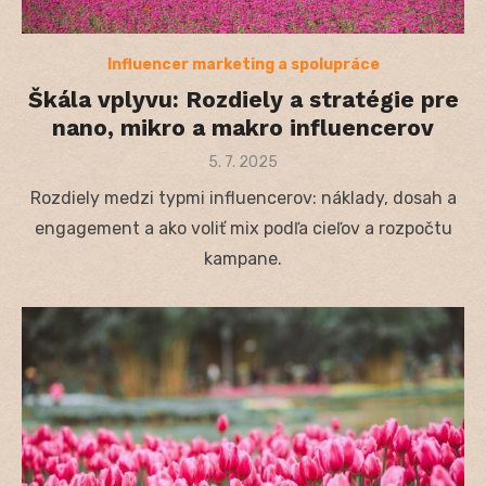
Influencer marketing a spolupráce
Škála vplyvu: Rozdiely a stratégie pre
nano, mikro a makro influencerov
Posted
5. 7. 2025
on
Rozdiely medzi typmi influencerov: náklady, dosah a
engagement a ako voliť mix podľa cieľov a rozpočtu
kampane.