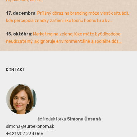
17. decembra
:
Prílišný dôraz na branding môže viesť k situácii,
kde percepcia značky zatieni skutočnú hodnotu a kv...
15. októbra
:
Marketing na zelenej lúke môže byť dlhodobo
neudržateľný, ak ignoruje environmentálne a sociálne dôs...
KONTAKT
šéfredaktorka
Simona Česaná
simona@euroekonom.sk
+421 907 234 066