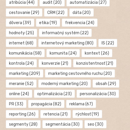
atribúcia
(44)
audit
(20)
automatizácia
(27)
cestovanie
(29)
CRM
(22)
dáta
(20)
dôvera
(39)
etika
(19)
frekvencia
(24)
hodnoty
(25)
informačný systém
(22)
internet
(68)
internetový marketing
(80)
IS
(22)
komunikácia
(58)
komunita
(24)
kontext
(26)
kontrola
(24)
konverzie
(21)
konzistentnosť
(21)
marketing
(209)
marketing cestovného ruchu
(20)
meranie
(52)
moderný marketing
(20)
obsah
(29)
online
(24)
optimalizácia
(23)
personalizácia
(30)
PR
(33)
propagácia
(82)
reklama
(67)
reporting
(26)
retencia
(21)
rýchlosť
(19)
segmenty
(28)
segmentácia
(30)
seo
(30)