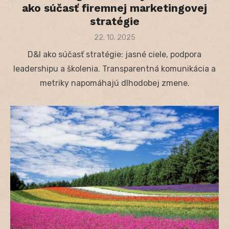
ako súčasť firemnej marketingovej
stratégie
Posted
22. 10. 2025
on
D&I ako súčasť stratégie: jasné ciele, podpora
leadershipu a školenia. Transparentná komunikácia a
metriky napomáhajú dlhodobej zmene.