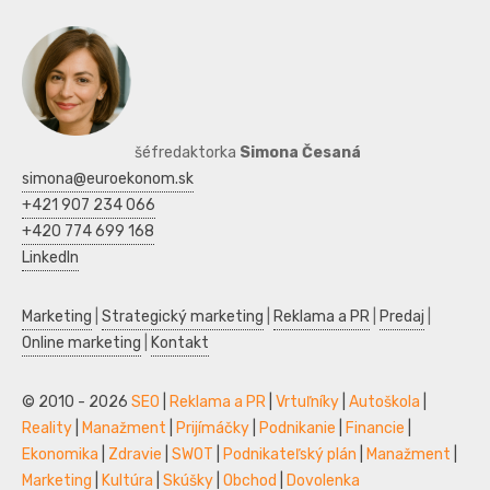
šéfredaktorka
Simona Česaná
simona@euroekonom.sk
+421 907 234 066
+420 774 699 168
LinkedIn
Marketing
|
Strategický marketing
|
Reklama a PR
|
Predaj
|
Online marketing
|
Kontakt
© 2010 - 2026
SEO
|
Reklama a PR
|
Vrtuľníky
|
Autoškola
|
Reality
|
Manažment
|
Prijímáčky
|
Podnikanie
|
Financie
|
Ekonomika
|
Zdravie
|
SWOT
|
Podnikateľský plán
|
Manažment
|
Marketing
|
Kultúra
|
Skúšky
|
Obchod
|
Dovolenka