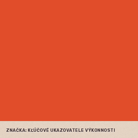
ZNAČKA:
KĽÚČOVÉ UKAZOVATELE VÝKONNOSTI