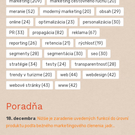
marketing
(209)
marketing cestovného ruchu
(20)
meranie
(52)
moderný marketing
(20)
obsah
(29)
online
(24)
optimalizácia
(23)
personalizácia
(30)
PR
(33)
propagácia
(82)
reklama
(67)
reporting
(26)
retencia
(21)
rýchlosť
(19)
segmenty
(28)
segmentácia
(30)
seo
(30)
stratégie
(34)
testy
(24)
transparentnosť
(28)
trendy v turizme
(20)
web
(44)
webdesign
(42)
webové stránky
(43)
www
(42)
Poradňa
18. decembra
:
Nižšie je zaradenie uvedených funkcií do úrovní
produktu podľa bežného marketingového členenia: jadr...