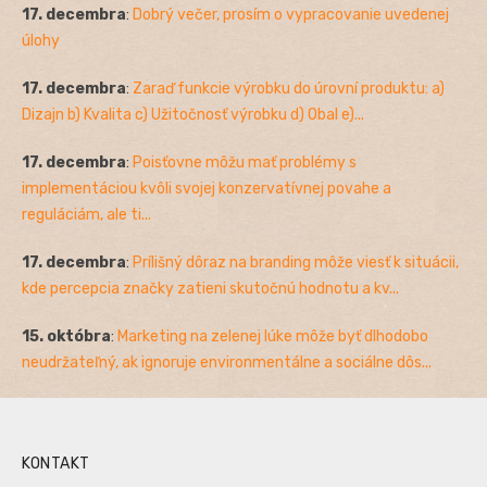
17. decembra
:
Dobrý večer, prosím o vypracovanie uvedenej
úlohy
17. decembra
:
Zaraď funkcie výrobku do úrovní produktu: a)
Dizajn b) Kvalita c) Užitočnosť výrobku d) Obal e)...
17. decembra
:
Poisťovne môžu mať problémy s
implementáciou kvôli svojej konzervatívnej povahe a
reguláciám, ale ti...
17. decembra
:
Prílišný dôraz na branding môže viesť k situácii,
kde percepcia značky zatieni skutočnú hodnotu a kv...
15. októbra
:
Marketing na zelenej lúke môže byť dlhodobo
neudržateľný, ak ignoruje environmentálne a sociálne dôs...
KONTAKT