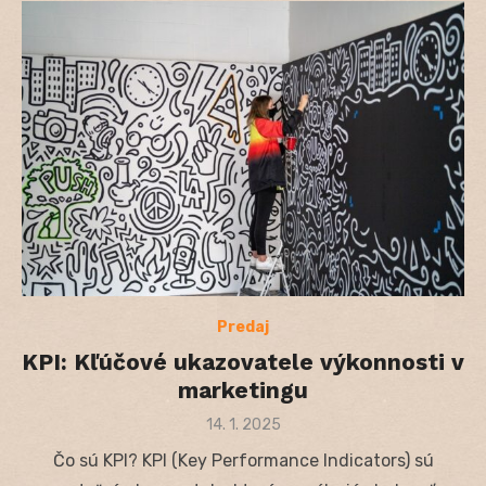
Predaj
KPI: Kľúčové ukazovatele výkonnosti v
marketingu
Posted
14. 1. 2025
on
Čo sú KPI? KPI (Key Performance Indicators) sú