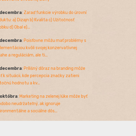
 decembra
:
Zaraď funkcie výrobku do úrovní
duktu: a) Dizajn b) Kvalita c) Užitočnosť
bku d) Obal e)...
 decembra
:
Poisťovne môžu mať problémy s
lementáciou kvôli svojej konzervatívnej
ahe a reguláciám, ale ti...
 decembra
:
Prílišný dôraz na branding môže
sť k situácii, kde percepcia značky zatieni
točnú hodnotu a kv...
 októbra
:
Marketing na zelenej lúke môže byť
odobo neudržateľný, ak ignoruje
ironmentálne a sociálne dôs...