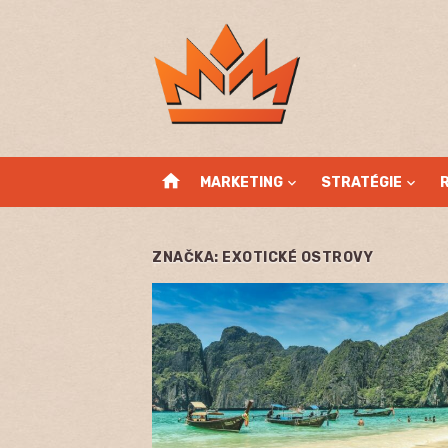
Skip
to
content
home
MARKETING
STRATÉGIE
ZNAČKA:
EXOTICKÉ OSTROVY