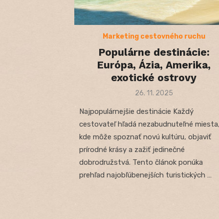
Marketing cestovného ruchu
Populárne destinácie:
Európa, Ázia, Amerika,
exotické ostrovy
Posted
26. 11. 2025
on
Najpopulárnejšie destinácie Každý
cestovateľ hľadá nezabudnuteľné miesta
kde môže spoznať novú kultúru, objaviť
prírodné krásy a zažiť jedinečné
dobrodružstvá. Tento článok ponúka
prehľad najobľúbenejších turistických …