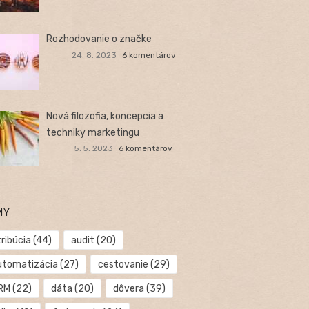
Rozhodovanie o značke
24. 8. 2023
6 komentárov
Nová filozofia, koncepcia a
techniky marketingu
5. 5. 2023
6 komentárov
MY
ribúcia
(44)
audit
(20)
utomatizácia
(27)
cestovanie
(29)
RM
(22)
dáta
(20)
dôvera
(39)