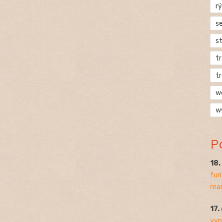
rý
s
s
t
t
w
w
P
18
fun
mar
17.
vyp