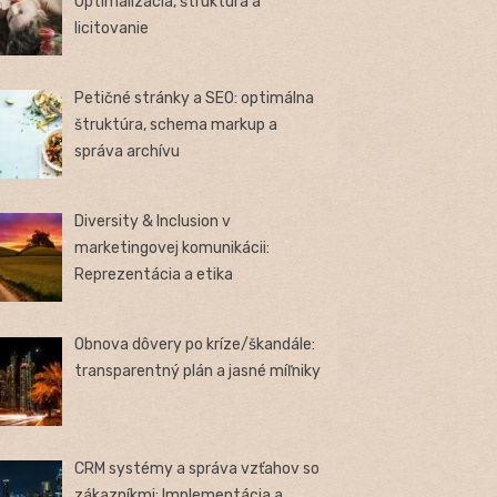
Optimalizácia, štruktúra a
licitovanie
Petičné stránky a SEO: optimálna
štruktúra, schema markup a
správa archívu
Diversity & Inclusion v
marketingovej komunikácii:
Reprezentácia a etika
Obnova dôvery po kríze/škandále:
transparentný plán a jasné míľniky
CRM systémy a správa vzťahov so
zákazníkmi: Implementácia a