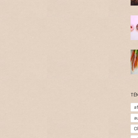
TÉ
at
a
C