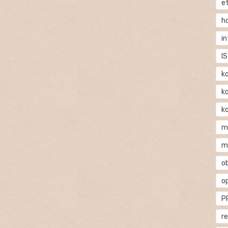
e
h
i
IS
k
k
k
m
m
o
o
P
r