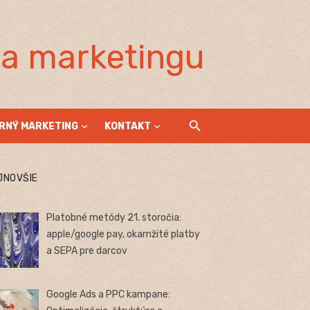
la marketingu
RNÝ MARKETING
KONTAKT
JNOVŠIE
Platobné metódy 21. storočia:
apple/google pay, okamžité platby
a SEPA pre darcov
Google Ads a PPC kampane: