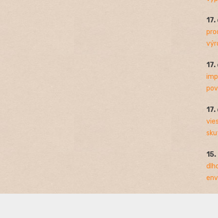
17.
pro
výro
17.
imp
pov
17.
vie
sku
15.
dlh
env