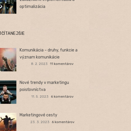
optimalizácia
JČÍTANEJŠIE
Komunikácia – druhy, funkcie a
význam komunikácie
8. 2. 2023
11 komentárov
Nové trendy v marketingu
poisťovníctva
11. 5. 2023
6 komentárov
Marketingové cesty
23. 3. 2023
6 komentárov