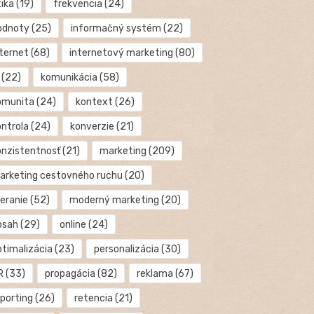
tika
(19)
frekvencia
(24)
odnoty
(25)
informačný systém
(22)
nternet
(68)
internetový marketing
(80)
(22)
komunikácia
(58)
omunita
(24)
kontext
(26)
ontrola
(24)
konverzie
(21)
onzistentnosť
(21)
marketing
(209)
arketing cestovného ruchu
(20)
eranie
(52)
moderný marketing
(20)
bsah
(29)
online
(24)
ptimalizácia
(23)
personalizácia
(30)
R
(33)
propagácia
(82)
reklama
(67)
eporting
(26)
retencia
(21)