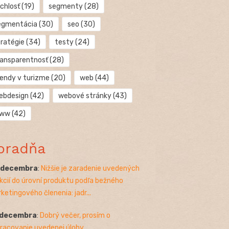
chlosť
(19)
segmenty
(28)
egmentácia
(30)
seo
(30)
tratégie
(34)
testy
(24)
ransparentnosť
(28)
rendy v turizme
(20)
web
(44)
ebdesign
(42)
webové stránky
(43)
ww
(42)
oradňa
. decembra
:
Nižšie je zaradenie uvedených
kcií do úrovní produktu podľa bežného
ketingového členenia: jadr...
 decembra
:
Dobrý večer, prosím o
racovanie uvedenej úlohy