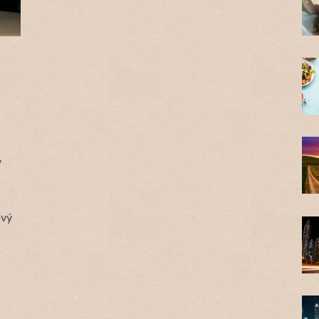
v
ový