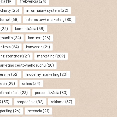
tika
(19)
frekvencia
(24)
odnoty
(25)
informačný systém
(22)
nternet
(68)
internetový marketing
(80)
(22)
komunikácia
(58)
omunita
(24)
kontext
(26)
ontrola
(24)
konverzie
(21)
onzistentnosť
(21)
marketing
(209)
arketing cestovného ruchu
(20)
eranie
(52)
moderný marketing
(20)
bsah
(29)
online
(24)
ptimalizácia
(23)
personalizácia
(30)
R
(33)
propagácia
(82)
reklama
(67)
eporting
(26)
retencia
(21)