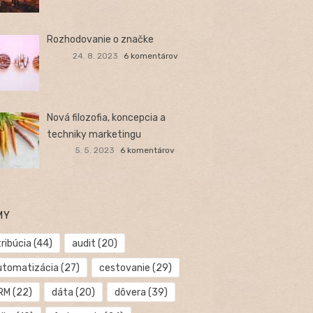
Rozhodovanie o značke
24. 8. 2023
6 komentárov
Nová filozofia, koncepcia a
techniky marketingu
5. 5. 2023
6 komentárov
MY
ribúcia
(44)
audit
(20)
utomatizácia
(27)
cestovanie
(29)
RM
(22)
dáta
(20)
dôvera
(39)