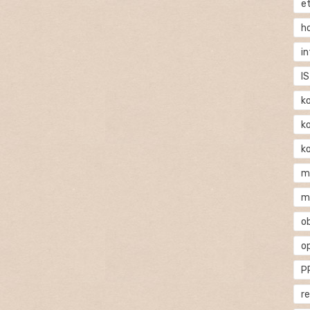
e
h
i
IS
k
k
k
m
m
o
o
P
r