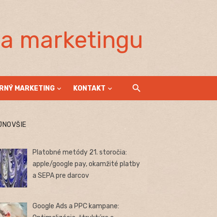
la marketingu
RNÝ MARKETING
KONTAKT
JNOVŠIE
Platobné metódy 21. storočia:
apple/google pay, okamžité platby
a SEPA pre darcov
Google Ads a PPC kampane: