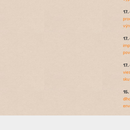
17.
pro
výro
17.
imp
pov
17.
vie
sku
15.
dlh
env