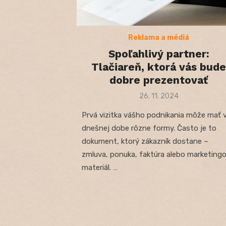
Reklama a médiá
Spoľahlivý partner:
Tlačiareň, ktorá vás bude
dobre prezentovať
Posted
26. 11. 2024
on
Prvá vizitka vášho podnikania môže mať 
dnešnej dobe rôzne formy. Často je to
dokument, ktorý zákazník dostane –
zmluva, ponuka, faktúra alebo marketing
materiál. …