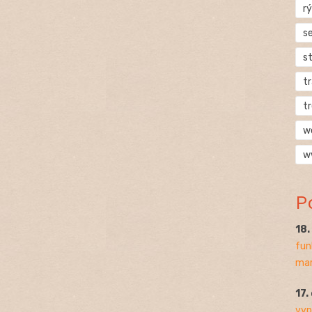
rý
s
s
t
t
w
w
P
18
fun
mar
17.
vyp