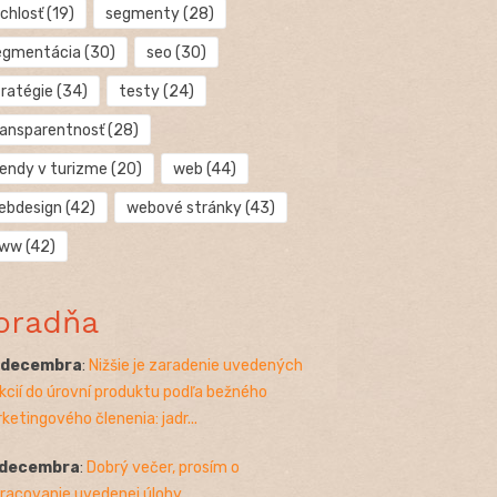
chlosť
(19)
segmenty
(28)
egmentácia
(30)
seo
(30)
tratégie
(34)
testy
(24)
ransparentnosť
(28)
rendy v turizme
(20)
web
(44)
ebdesign
(42)
webové stránky
(43)
ww
(42)
oradňa
. decembra
:
Nižšie je zaradenie uvedených
kcií do úrovní produktu podľa bežného
ketingového členenia: jadr...
 decembra
:
Dobrý večer, prosím o
racovanie uvedenej úlohy