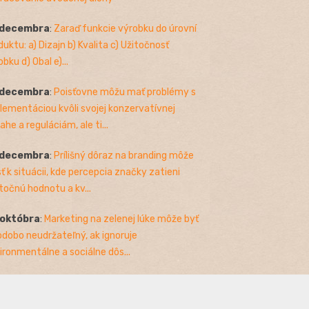
 decembra
:
Zaraď funkcie výrobku do úrovní
duktu: a) Dizajn b) Kvalita c) Užitočnosť
bku d) Obal e)...
 decembra
:
Poisťovne môžu mať problémy s
lementáciou kvôli svojej konzervatívnej
ahe a reguláciám, ale ti...
 decembra
:
Prílišný dôraz na branding môže
sť k situácii, kde percepcia značky zatieni
točnú hodnotu a kv...
 októbra
:
Marketing na zelenej lúke môže byť
odobo neudržateľný, ak ignoruje
ironmentálne a sociálne dôs...