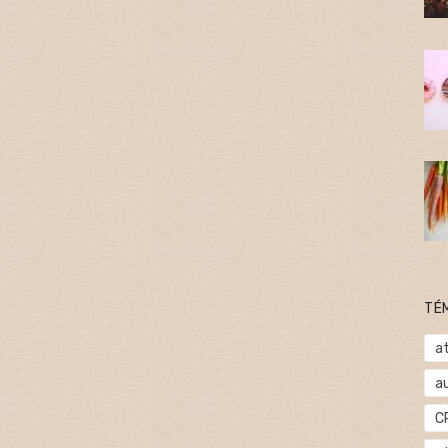
TÉ
at
a
C