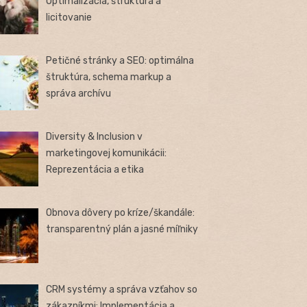
Optimalizácia, štruktúra a
licitovanie
Petičné stránky a SEO: optimálna
štruktúra, schema markup a
správa archívu
Diversity & Inclusion v
marketingovej komunikácii:
Reprezentácia a etika
Obnova dôvery po kríze/škandále:
transparentný plán a jasné míľniky
CRM systémy a správa vzťahov so
zákazníkmi: Implementácia a