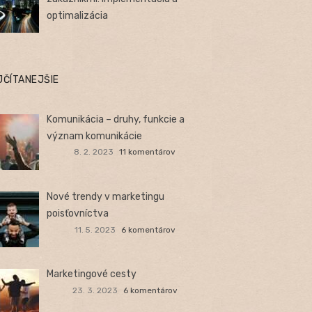
optimalizácia
JČÍTANEJŠIE
Komunikácia – druhy, funkcie a
význam komunikácie
8. 2. 2023
11 komentárov
Nové trendy v marketingu
poisťovníctva
11. 5. 2023
6 komentárov
Marketingové cesty
23. 3. 2023
6 komentárov