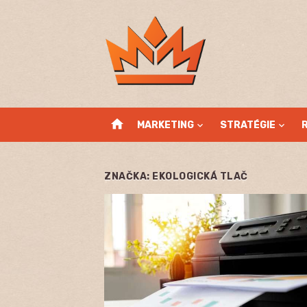
Skip
to
content
home
MARKETING
STRATÉGIE
ZNAČKA:
EKOLOGICKÁ TLAČ