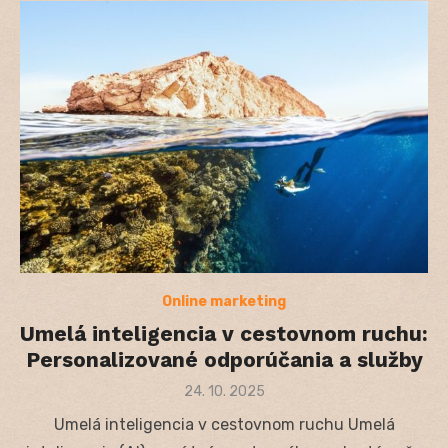
Online marketing
Umelá inteligencia v cestovnom ruchu:
Personalizované odporúčania a služby
Posted
24. 10. 2025
on
Umelá inteligencia v cestovnom ruchu Umelá