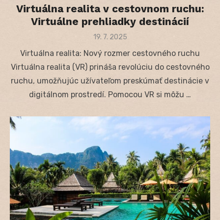
Virtuálna realita v cestovnom ruchu:
Virtuálne prehliadky destinácií
Posted
19. 7. 2025
on
Virtuálna realita: Nový rozmer cestovného ruchu
Virtuálna realita (VR) prináša revolúciu do cestovného
ruchu, umožňujúc užívateľom preskúmať destinácie v
digitálnom prostredí. Pomocou VR si môžu …