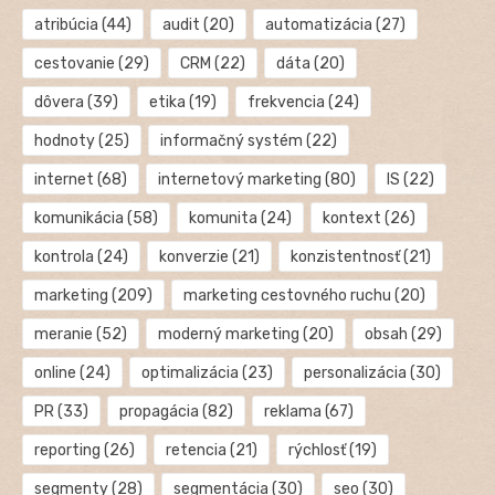
atribúcia
(44)
audit
(20)
automatizácia
(27)
cestovanie
(29)
CRM
(22)
dáta
(20)
dôvera
(39)
etika
(19)
frekvencia
(24)
hodnoty
(25)
informačný systém
(22)
internet
(68)
internetový marketing
(80)
IS
(22)
komunikácia
(58)
komunita
(24)
kontext
(26)
kontrola
(24)
konverzie
(21)
konzistentnosť
(21)
marketing
(209)
marketing cestovného ruchu
(20)
meranie
(52)
moderný marketing
(20)
obsah
(29)
online
(24)
optimalizácia
(23)
personalizácia
(30)
PR
(33)
propagácia
(82)
reklama
(67)
reporting
(26)
retencia
(21)
rýchlosť
(19)
segmenty
(28)
segmentácia
(30)
seo
(30)