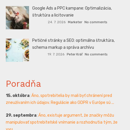
Google Ads a PPC kampane: Optimalizácia,
štruktúra a licitovanie
24. 7. 2026
Marketer
No comments
Petičné stránky a SEO: optimálna štruktúra,
schema markup a správa archívu
19. 7. 2026
Peter Kráľ
No comments
Poradňa
15. októbra
:
Áno, spotrebitelia by mali byť chránení pred
zneužívaním ich údajov. Regulácie ako GDPR v Európe sú ...
29. septembra
:
Áno, existuje argument, že značky môžu
manipulovať spotrebiteľské vnímanie a rozhodnutia tým, že
vyu...