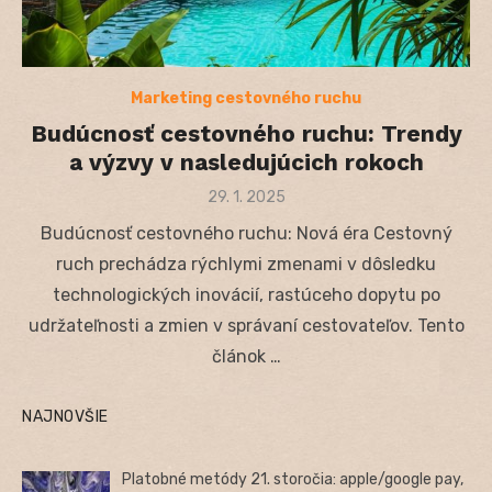
Marketing cestovného ruchu
Budúcnosť cestovného ruchu: Trendy
a výzvy v nasledujúcich rokoch
Posted
29. 1. 2025
on
Budúcnosť cestovného ruchu: Nová éra Cestovný
ruch prechádza rýchlymi zmenami v dôsledku
technologických inovácií, rastúceho dopytu po
udržateľnosti a zmien v správaní cestovateľov. Tento
článok …
NAJNOVŠIE
Platobné metódy 21. storočia: apple/google pay,