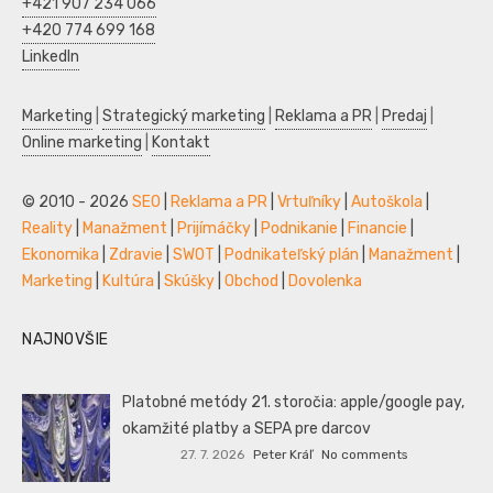
+421 907 234 066
+420 774 699 168
LinkedIn
Marketing
|
Strategický marketing
|
Reklama a PR
|
Predaj
|
Online marketing
|
Kontakt
© 2010 - 2026
SEO
|
Reklama a PR
|
Vrtuľníky
|
Autoškola
|
Reality
|
Manažment
|
Prijímáčky
|
Podnikanie
|
Financie
|
Ekonomika
|
Zdravie
|
SWOT
|
Podnikateľský plán
|
Manažment
|
Marketing
|
Kultúra
|
Skúšky
|
Obchod
|
Dovolenka
NAJNOVŠIE
Platobné metódy 21. storočia: apple/google pay,
okamžité platby a SEPA pre darcov
27. 7. 2026
Peter Kráľ
No comments