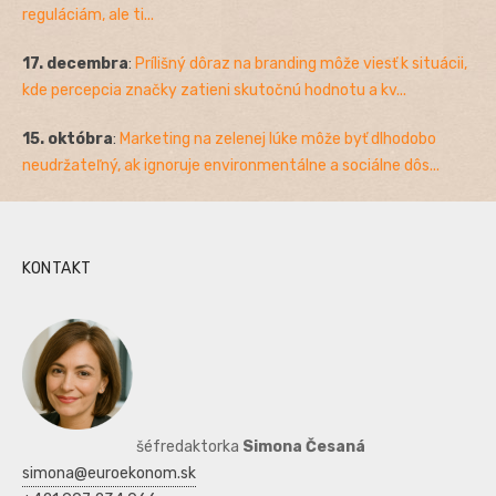
reguláciám, ale ti...
17. decembra
:
Prílišný dôraz na branding môže viesť k situácii,
kde percepcia značky zatieni skutočnú hodnotu a kv...
15. októbra
:
Marketing na zelenej lúke môže byť dlhodobo
neudržateľný, ak ignoruje environmentálne a sociálne dôs...
KONTAKT
šéfredaktorka
Simona Česaná
simona@euroekonom.sk