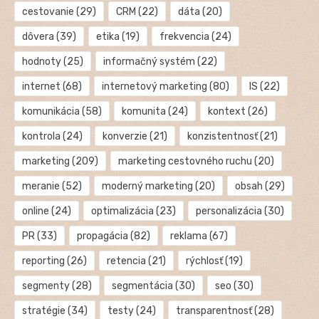
cestovanie
(29)
CRM
(22)
dáta
(20)
dôvera
(39)
etika
(19)
frekvencia
(24)
hodnoty
(25)
informačný systém
(22)
internet
(68)
internetový marketing
(80)
IS
(22)
komunikácia
(58)
komunita
(24)
kontext
(26)
kontrola
(24)
konverzie
(21)
konzistentnosť
(21)
marketing
(209)
marketing cestovného ruchu
(20)
meranie
(52)
moderný marketing
(20)
obsah
(29)
online
(24)
optimalizácia
(23)
personalizácia
(30)
PR
(33)
propagácia
(82)
reklama
(67)
reporting
(26)
retencia
(21)
rýchlosť
(19)
segmenty
(28)
segmentácia
(30)
seo
(30)
stratégie
(34)
testy
(24)
transparentnosť
(28)