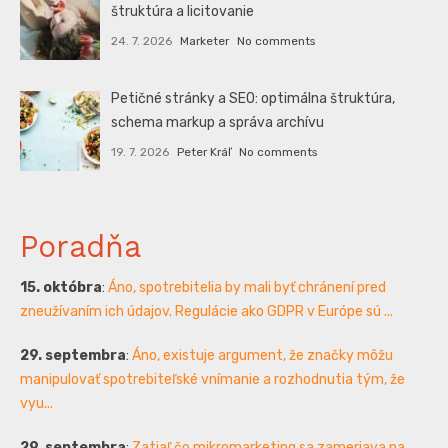
štruktúra a licitovanie
24. 7. 2026
Marketer
No comments
Petičné stránky a SEO: optimálna štruktúra,
schema markup a správa archívu
19. 7. 2026
Peter Kráľ
No comments
Poradňa
15. októbra
:
Áno, spotrebitelia by mali byť chránení pred
zneužívaním ich údajov. Regulácie ako GDPR v Európe sú ...
29. septembra
:
Áno, existuje argument, že značky môžu
manipulovať spotrebiteľské vnímanie a rozhodnutia tým, že
vyu...
29. septembra
:
Zatiaľ čo mikromarketing sa zameriava na