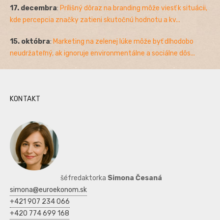
17. decembra
:
Prílišný dôraz na branding môže viesť k situácii,
kde percepcia značky zatieni skutočnú hodnotu a kv...
15. októbra
:
Marketing na zelenej lúke môže byť dlhodobo
neudržateľný, ak ignoruje environmentálne a sociálne dôs...
KONTAKT
šéfredaktorka
Simona Česaná
simona@euroekonom.sk
+421 907 234 066
+420 774 699 168