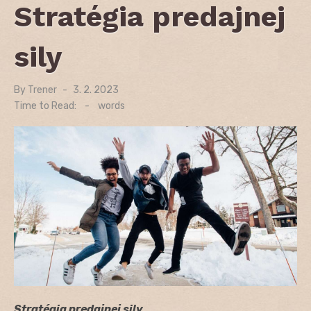
Stratégia predajnej
sily
By
Trener
Posted
3. 2. 2023
on
Time to Read:
-
words
Stratégia predajnej sily