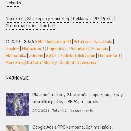
LinkedIn
Marketing
|
Strategický marketing
|
Reklama a PR
|
Predaj
|
Online marketing
|
Kontakt
© 2010 - 2026
SEO
|
Reklama a PR
|
Vrtuľníky
|
Autoškola
|
Reality
|
Manažment
|
Prijímáčky
|
Podnikanie
|
Financie
|
Ekonomika
|
Zdravie
|
SWOT
|
Podnikateľský plán
|
Manažment
|
Marketing
|
Kultúra
|
Skúšky
|
Obchod
|
Dovolenka
NAJNOVŠIE
Platobné metódy 21. storočia: apple/google pay,
okamžité platby a SEPA pre darcov
27. 7. 2026
Peter Kráľ
No comments
Google Ads a PPC kampane: Optimalizácia,