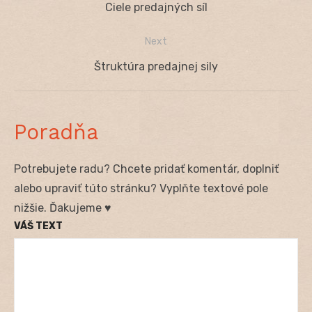
Previous
Ciele predajných síl
v
post:
Next
článku
Next
Štruktúra predajnej sily
post:
Poradňa
Potrebujete radu? Chcete pridať komentár, doplniť
alebo upraviť túto stránku? Vyplňte textové pole
nižšie. Ďakujeme ♥
VÁŠ TEXT