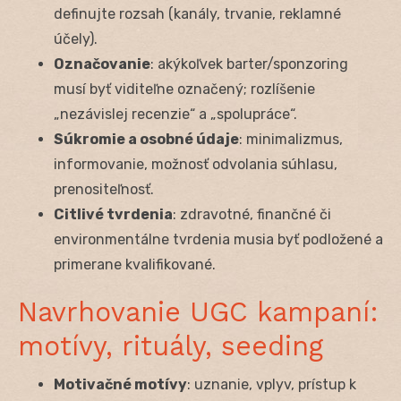
definujte rozsah (kanály, trvanie, reklamné
účely).
Označovanie
: akýkoľvek barter/sponzoring
musí byť viditeľne označený; rozlíšenie
„nezávislej recenzie“ a „spolupráce“.
Súkromie a osobné údaje
: minimalizmus,
informovanie, možnosť odvolania súhlasu,
prenositeľnosť.
Citlivé tvrdenia
: zdravotné, finančné či
environmentálne tvrdenia musia byť podložené a
primerane kvalifikované.
Navrhovanie UGC kampaní:
motívy, rituály, seeding
Motivačné motívy
: uznanie, vplyv, prístup k