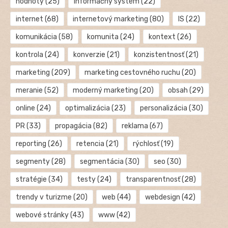
hodnoty
(25)
informačný systém
(22)
internet
(68)
internetový marketing
(80)
IS
(22)
komunikácia
(58)
komunita
(24)
kontext
(26)
kontrola
(24)
konverzie
(21)
konzistentnosť
(21)
marketing
(209)
marketing cestovného ruchu
(20)
meranie
(52)
moderný marketing
(20)
obsah
(29)
online
(24)
optimalizácia
(23)
personalizácia
(30)
PR
(33)
propagácia
(82)
reklama
(67)
reporting
(26)
retencia
(21)
rýchlosť
(19)
segmenty
(28)
segmentácia
(30)
seo
(30)
stratégie
(34)
testy
(24)
transparentnosť
(28)
trendy v turizme
(20)
web
(44)
webdesign
(42)
webové stránky
(43)
www
(42)