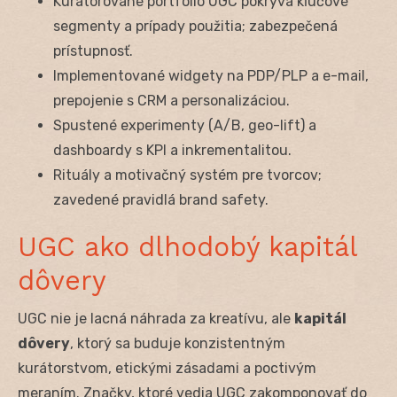
Kurátorované portfólio UGC pokrýva kľúčové
segmenty a prípady použitia; zabezpečená
prístupnosť.
Implementované widgety na PDP/PLP a e-mail,
prepojenie s CRM a personalizáciou.
Spustené experimenty (A/B, geo-lift) a
dashboardy s KPI a inkrementalitou.
Rituály a motivačný systém pre tvorcov;
zavedené pravidlá brand safety.
UGC ako dlhodobý kapitál
dôvery
UGC nie je lacná náhrada za kreatívu, ale
kapitál
dôvery
, ktorý sa buduje konzistentným
kurátorstvom, etickými zásadami a poctivým
meraním. Značky, ktoré vedia UGC zakomponovať do