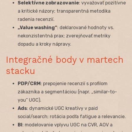
Selektívne zobrazovanie
: vyvažovať pozitívne
a kritické názory; transparentná metodika
radenia recenzií.
„Value washing“
: deklarované hodnoty vs.
nekonzistentná prax; zverejňovať metriky
dopadu a kroky nápravy.
Integračné body v martech
stacku
PDP/CRM
: prepojenie recenzií s profilom
zákazníka a segmentáciou (napr. „similar-to-
you“ UGC).
Ads
: dynamické UGC kreatívy v paid
social/search; rotácia podľa fatigue a relevancie.
BI
: modelovanie vplyvu UGC na CVR, AOV a