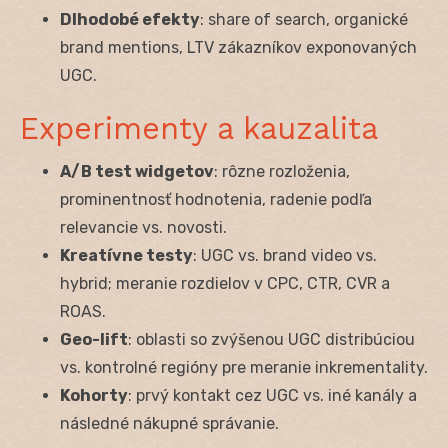
Dlhodobé efekty
: share of search, organické
brand mentions, LTV zákazníkov exponovaných
UGC.
Experimenty a kauzalita
A/B test widgetov
: rôzne rozloženia,
prominentnosť hodnotenia, radenie podľa
relevancie vs. novosti.
Kreatívne testy
: UGC vs. brand video vs.
hybrid; meranie rozdielov v CPC, CTR, CVR a
ROAS.
Geo-lift
: oblasti so zvýšenou UGC distribúciou
vs. kontrolné regióny pre meranie inkrementality.
Kohorty
: prvý kontakt cez UGC vs. iné kanály a
následné nákupné správanie.