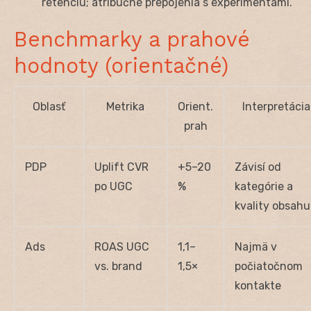
retenciu; atribučné prepojenia s experimentami.
Benchmarky a prahové
hodnoty (orientačné)
Oblasť
Metrika
Orient.
Interpretácia
prah
PDP
Uplift CVR
+5–20
Závisí od
po UGC
%
kategórie a
kvality obsahu
Ads
ROAS UGC
1,1–
Najmä v
vs. brand
1,5×
počiatočnom
kontakte