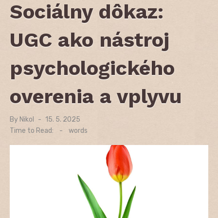
Sociálny dôkaz:
UGC ako nástroj
psychologického
overenia a vplyvu
By
Nikol
Posted
15. 5. 2025
on
Time to Read:
-
words