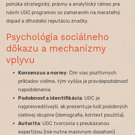
ponúka strategický, právny a analytický rámec pre
návrh UGC programov so zameraním na merateľný
dopad a dlhodobú reputáciu značky.
Psychológia sociálneho
dôkazu a mechanizmy
vplyvu
Konsenzus a normy
: Čím viac pozitívnych
príkladov vidíme, tým vyššia je pravdepodobnosť
napodobnenia.
Podobnosť a identifikácia
: UGC je
najpresvedčivejší, ak prezentuje ľudí podobných
cieľovej skupine (demografia, kontext použitia).
Autorita
: UGC tvorcovia s preukázanou
expertízou (nie nutne masívnym dosahom)