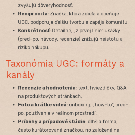
zvyšujú dôveryhodnosť.
Reciprocita
: Značka, ktorá zdieľa a oceňuje
UGC, podporuje ďalšiu tvorbu a zapája komunitu.
Konkrétnosť
: Detailné, „z prvej línie“ ukážky
(pred–po, návody, recenzie) znižujú neistotu a
riziko nákupu.
Taxonómia UGC: formáty a
kanály
Recenzie a hodnotenia
: text, hviezdičky, Q&A
na produktových stránkach.
Foto a krátke videá
: unboxing, „how-to“, pred–
po, používanie v reálnom prostredí.
Príbehy a prípadové štúdie
: dlhšia forma,
často kurátorovaná značkou, no založená na