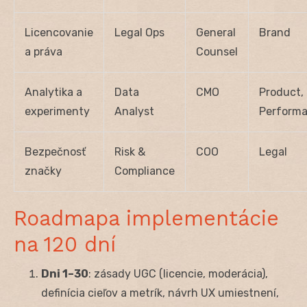
Licencovanie
Legal Ops
General
Brand
a práva
Counsel
Analytika a
Data
CMO
Product,
experimenty
Analyst
Perform
Bezpečnosť
Risk &
COO
Legal
značky
Compliance
Roadmapa implementácie
na 120 dní
Dni 1–30
: zásady UGC (licencie, moderácia),
definícia cieľov a metrík, návrh UX umiestnení,