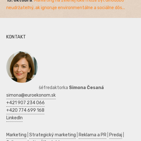
15. októbra
:
Marketing na zelenej lúke môže byť dlhodobo
neudržateľný, ak ignoruje environmentálne a sociálne dôs...
KONTAKT
šéfredaktorka
Simona Česaná
simona@euroekonom.sk
+421 907 234 066
+420 774 699 168
LinkedIn
Marketing
|
Strategický marketing
|
Reklama a PR
|
Predaj
|