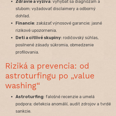
Zdravie a výživa
: vyhýbať sa diagnózam a
sľubom; vyžadovať disclaimery a odborný
dohľad.
Financie
: zakázať výnosové garancie; jasné
rizikové upozornenia.
Deti a citlivé skupiny
: rodičovský súhlas,
posilnené zásady súkromia, obmedzenie
profilovania.
Riziká a prevencia: od
astroturfingu po „value
washing“
Astroturfing
: falošné recenzie a umelá
podpora; detekcia anomálií, audit zdrojov a tvrdé
sankcie.