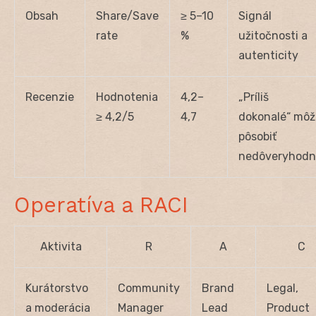
Obsah
Share/Save
≥ 5–10
Signál
rate
%
užitočnosti a
autenticity
Recenzie
Hodnotenia
4,2–
„Príliš
≥ 4,2/5
4,7
dokonalé“ môž
pôsobiť
nedôveryhodn
Operatíva a RACI
Aktivita
R
A
C
Kurátorstvo
Community
Brand
Legal,
a moderácia
Manager
Lead
Product