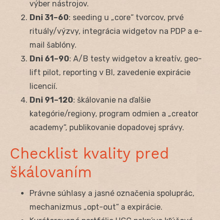
výber nástrojov.
Dni 31–60
: seeding u „core“ tvorcov, prvé
rituály/výzvy, integrácia widgetov na PDP a e-
mail šablóny.
Dni 61–90
: A/B testy widgetov a kreatív, geo-
lift pilot, reporting v BI, zavedenie expirácie
licencií.
Dni 91–120
: škálovanie na ďalšie
kategórie/regiony, program odmien a „creator
academy“, publikovanie dopadovej správy.
Checklist kvality pred
škálovaním
Právne súhlasy a jasné označenia spoluprác,
mechanizmus „opt-out“ a expirácie.