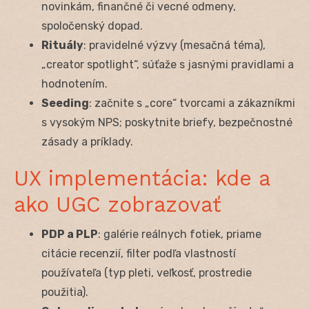
novinkám, finančné či vecné odmeny,
spoločenský dopad.
Rituály
: pravidelné výzvy (mesačná téma),
„creator spotlight“, súťaže s jasnými pravidlami a
hodnotením.
Seeding
: začnite s „core“ tvorcami a zákazníkmi
s vysokým NPS; poskytnite briefy, bezpečnostné
zásady a príklady.
UX implementácia: kde a
ako UGC zobrazovať
PDP a PLP
: galérie reálnych fotiek, priame
citácie recenzií, filter podľa vlastností
používateľa (typ pleti, veľkosť, prostredie
použitia).