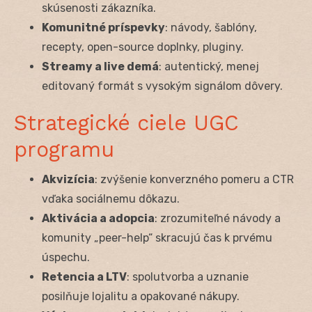
skúsenosti zákazníka.
Komunitné príspevky
: návody, šablóny,
recepty, open-source doplnky, pluginy.
Streamy a live demá
: autentický, menej
editovaný formát s vysokým signálom dôvery.
Strategické ciele UGC
programu
Akvizícia
: zvýšenie konverzného pomeru a CTR
vďaka sociálnemu dôkazu.
Aktivácia a adopcia
: zrozumiteľné návody a
komunity „peer-help“ skracujú čas k prvému
úspechu.
Retencia a LTV
: spolutvorba a uznanie
posilňuje lojalitu a opakované nákupy.