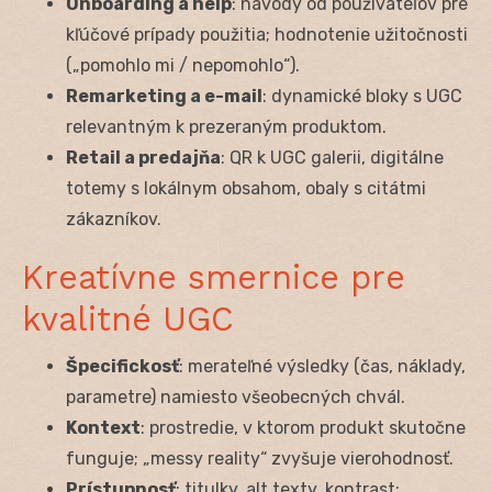
Onboarding a help
: návody od používateľov pre
kľúčové prípady použitia; hodnotenie užitočnosti
(„pomohlo mi / nepomohlo“).
Remarketing a e-mail
: dynamické bloky s UGC
relevantným k prezeraným produktom.
Retail a predajňa
: QR k UGC galerii, digitálne
totemy s lokálnym obsahom, obaly s citátmi
zákazníkov.
Kreatívne smernice pre
kvalitné UGC
Špecifickosť
: merateľné výsledky (čas, náklady,
parametre) namiesto všeobecných chvál.
Kontext
: prostredie, v ktorom produkt skutočne
funguje; „messy reality“ zvyšuje vierohodnosť.
Prístupnosť
: titulky, alt texty, kontrast;