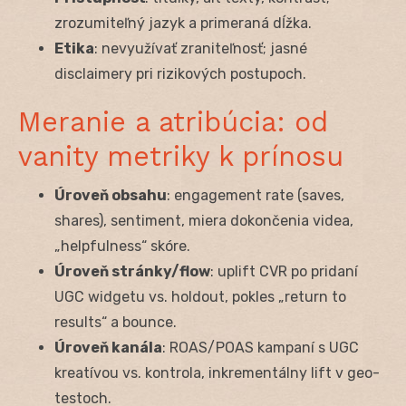
zrozumiteľný jazyk a primeraná dĺžka.
Etika
: nevyužívať zraniteľnosť; jasné
disclaimery pri rizikových postupoch.
Meranie a atribúcia: od
vanity metriky k prínosu
Úroveň obsahu
: engagement rate (saves,
shares), sentiment, miera dokončenia videa,
„helpfulness“ skóre.
Úroveň stránky/flow
: uplift CVR po pridaní
UGC widgetu vs. holdout, pokles „return to
results“ a bounce.
Úroveň kanála
: ROAS/POAS kampaní s UGC
kreatívou vs. kontrola, inkrementálny lift v geo-
testoch.