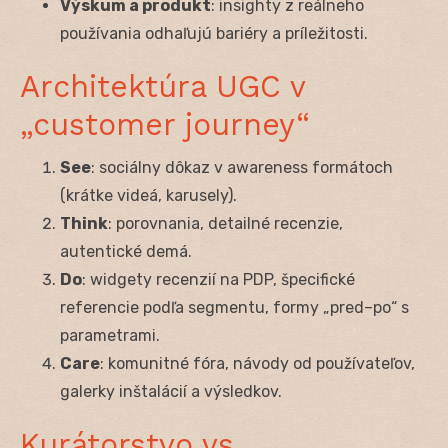
Výskum a produkt
: insighty z reálneho
používania odhaľujú bariéry a príležitosti.
Architektúra UGC v
„customer journey“
See
: sociálny dôkaz v awareness formátoch
(krátke videá, karusely).
Think
: porovnania, detailné recenzie,
autentické demá.
Do
: widgety recenzií na PDP, špecifické
referencie podľa segmentu, formy „pred–po“ s
parametrami.
Care
: komunitné fóra, návody od používateľov,
galerky inštalácií a výsledkov.
Kurátorstvo vs.