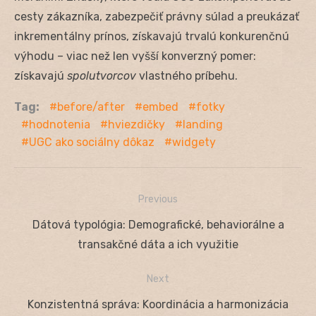
cesty zákazníka, zabezpečiť právny súlad a preukázať
inkrementálny prínos, získavajú trvalú konkurenčnú
výhodu – viac než len vyšší konverzný pomer:
získavajú
spolutvorcov
vlastného príbehu.
Tag:
before/after
embed
fotky
hodnotenia
hviezdičky
landing
UGC ako sociálny dôkaz
widgety
Previous
Navigácia
Previous
Dátová typológia: Demografické, behaviorálne a
v
post:
transakčné dáta a ich využitie
článku
Next
Next
Konzistentná správa: Koordinácia a harmonizácia