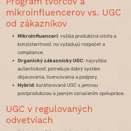
Program tvorcov a
mikroinfluencerov vs. UGC
od zákazníkov
Mikroinfluenceri
: vyššia produkčná istota a
konzistentnosť, no vyžadujú rozpočet a
compliance.
Organický zákaznícky UGC
: najvyššia
autentickosť; potrebuje dobrý systém
objavovania, licencovania a podpory.
Hybrid
: kurátorované UGC s jemnou
postprodukciou a jasným označením spolupráce.
UGC v regulovaných
odvetviach