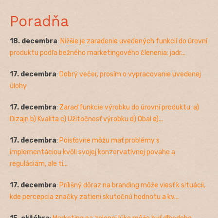
Poradňa
18. decembra
:
Nižšie je zaradenie uvedených funkcií do úrovní
produktu podľa bežného marketingového členenia: jadr...
17. decembra
:
Dobrý večer, prosím o vypracovanie uvedenej
úlohy
17. decembra
:
Zaraď funkcie výrobku do úrovní produktu: a)
Dizajn b) Kvalita c) Užitočnosť výrobku d) Obal e)...
17. decembra
:
Poisťovne môžu mať problémy s
implementáciou kvôli svojej konzervatívnej povahe a
reguláciám, ale ti...
17. decembra
:
Prílišný dôraz na branding môže viesť k situácii,
kde percepcia značky zatieni skutočnú hodnotu a kv...