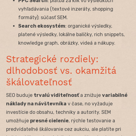
PPC Search
: platba za klik vo výsledkoch
vyhľadávania (textové inzeráty, shopping
formáty); súčasť SEM.
Search ekosystém
: organické výsledky,
platené výsledky, lokálne balíčky, rich snippets,
knowledge graph, obrázky, videá a nákupy.
Strategické rozdiely:
dlhodobosť vs. okamžitá
škálovateľnosť
SEO buduje
trvalú viditeľnosť
a znižuje
variabilné
náklady na návštevníka
v čase, no vyžaduje
investície do obsahu, techniky a autority. SEM
umožňuje
presné cielenie
, rýchle testovanie a
predvídateľné škálovanie cez aukciu, ale platíte pri