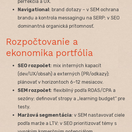
perfekcia a UX.
Navigational
: brand dotazy – v SEM ochrana
brandu a kontrola messagingu na SERP; v SEO
dominantná organická prítomnosť.
Rozpočtovanie a
ekonomika portfólia
SEO rozpočet
: mix interných kapacít
(dev/UX/obsah) a externých (PR/odkazy);
plánovať v horizontoch 6–12 mesiacov.
SEM rozpočet
: flexibilný podľa ROAS/CPA a
sezóny; definovať stropy a „learning budget“ pre
testy.
Maržová segmentácia
: v SEM nastavovať ciele
podľa marže a LTV; v SEO prioritizovať témy s
vysokým komerčným potenciálom.