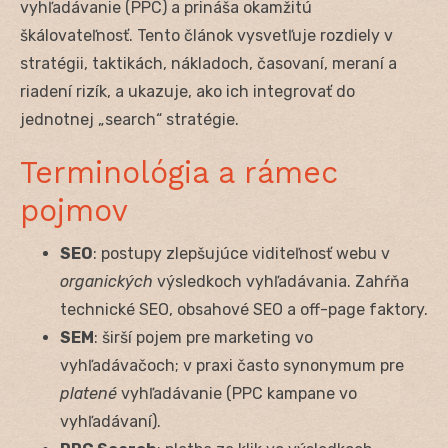
vyhľadávanie (PPC) a prináša okamžitú
škálovateľnosť. Tento článok vysvetľuje rozdiely v
stratégii, taktikách, nákladoch, časovaní, meraní a
riadení rizík, a ukazuje, ako ich integrovať do
jednotnej „search“ stratégie.
Terminológia a rámec
pojmov
SEO
: postupy zlepšujúce viditeľnosť webu v
organických
výsledkoch vyhľadávania. Zahŕňa
technické SEO, obsahové SEO a off-page faktory.
SEM
: širší pojem pre marketing vo
vyhľadávačoch; v praxi často synonymum pre
platené
vyhľadávanie (PPC kampane vo
vyhľadávaní).