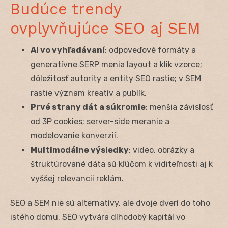
Budúce trendy
ovplyvňujúce SEO aj SEM
AI vo vyhľadávaní
: odpoveďové formáty a
generatívne SERP menia layout a klik vzorce;
dôležitosť autority a entity SEO rastie; v SEM
rastie význam kreatív a publík.
Prvé strany dát a súkromie
: menšia závislosť
od 3P cookies; server-side meranie a
modelovanie konverzií.
Multimodálne výsledky
: video, obrázky a
štruktúrované dáta sú kľúčom k viditeľnosti aj k
vyššej relevancii reklám.
SEO a SEM nie sú alternatívy, ale dvoje dverí do toho
istého domu. SEO vytvára dlhodobý kapitál vo