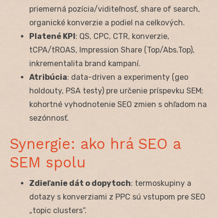
priemerná pozícia/viditeľnosť, share of search,
organické konverzie a podiel na celkových.
Platené KPI
: QS, CPC, CTR, konverzie,
tCPA/tROAS, Impression Share (Top/Abs.Top),
inkrementalita brand kampaní.
Atribúcia
: data-driven a experimenty (geo
holdouty, PSA testy) pre určenie príspevku SEM;
kohortné vyhodnotenie SEO zmien s ohľadom na
sezónnosť.
Synergie: ako hrá SEO a
SEM spolu
Zdieľanie dát o dopytoch
: termoskupiny a
dotazy s konverziami z PPC sú vstupom pre SEO
„topic clusters“.