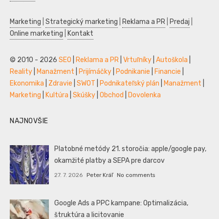
Marketing
|
Strategický marketing
|
Reklama a PR
|
Predaj
|
Online marketing
|
Kontakt
© 2010 - 2026
SEO
|
Reklama a PR
|
Vrtuľníky
|
Autoškola
|
Reality
|
Manažment
|
Prijímáčky
|
Podnikanie
|
Financie
|
Ekonomika
|
Zdravie
|
SWOT
|
Podnikateľský plán
|
Manažment
|
Marketing
|
Kultúra
|
Skúšky
|
Obchod
|
Dovolenka
NAJNOVŠIE
Platobné metódy 21. storočia: apple/google pay,
okamžité platby a SEPA pre darcov
27. 7. 2026
Peter Kráľ
No comments
Google Ads a PPC kampane: Optimalizácia,
štruktúra a licitovanie