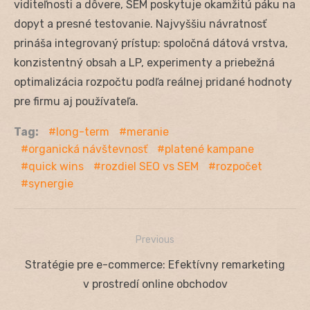
viditeľnosti a dôvere, SEM poskytuje okamžitú páku na
dopyt a presné testovanie. Najvyššiu návratnosť
prináša integrovaný prístup: spoločná dátová vrstva,
konzistentný obsah a LP, experimenty a priebežná
optimalizácia rozpočtu podľa reálnej pridané hodnoty
pre firmu aj používateľa.
Tag:
long-term
meranie
organická návštevnosť
platené kampane
quick wins
rozdiel SEO vs SEM
rozpočet
synergie
Previous
Navigácia
Previous
Stratégie pre e-commerce: Efektívny remarketing
v
post:
v prostredí online obchodov
článku