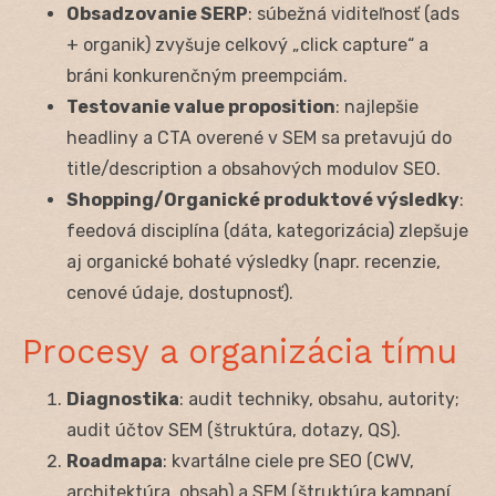
Obsadzovanie SERP
: súbežná viditeľnosť (ads
+ organik) zvyšuje celkový „click capture“ a
bráni konkurenčným preempciám.
Testovanie value proposition
: najlepšie
headliny a CTA overené v SEM sa pretavujú do
title/description a obsahových modulov SEO.
Shopping/Organické produktové výsledky
:
feedová disciplína (dáta, kategorizácia) zlepšuje
aj organické bohaté výsledky (napr. recenzie,
cenové údaje, dostupnosť).
Procesy a organizácia tímu
Diagnostika
: audit techniky, obsahu, autority;
audit účtov SEM (štruktúra, dotazy, QS).
Roadmapa
: kvartálne ciele pre SEO (CWV,
architektúra, obsah) a SEM (štruktúra kampaní,