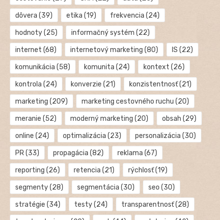
dôvera
(39)
etika
(19)
frekvencia
(24)
hodnoty
(25)
informačný systém
(22)
internet
(68)
internetový marketing
(80)
IS
(22)
komunikácia
(58)
komunita
(24)
kontext
(26)
kontrola
(24)
konverzie
(21)
konzistentnosť
(21)
marketing
(209)
marketing cestovného ruchu
(20)
meranie
(52)
moderný marketing
(20)
obsah
(29)
online
(24)
optimalizácia
(23)
personalizácia
(30)
PR
(33)
propagácia
(82)
reklama
(67)
reporting
(26)
retencia
(21)
rýchlosť
(19)
segmenty
(28)
segmentácia
(30)
seo
(30)
stratégie
(34)
testy
(24)
transparentnosť
(28)