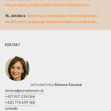
kde percepcia značky zatieni skutočnú hodnotu a kv...
15. októbra
:
Marketing na zelenej lúke môže byť dlhodobo
neudržateľný, ak ignoruje environmentálne a sociálne dôs...
KONTAKT
šéfredaktorka
Simona Česaná
simona@euroekonom.sk
+421 907 234 066
+420 774 699 168
LinkedIn