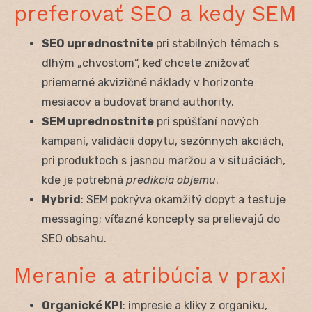
preferovať SEO a kedy SEM
SEO uprednostnite
pri stabilných témach s
dlhým „chvostom“, keď chcete znižovať
priemerné akvizičné náklady v horizonte
mesiacov a budovať brand authority.
SEM uprednostnite
pri spúšťaní nových
kampaní, validácii dopytu, sezónnych akciách,
pri produktoch s jasnou maržou a v situáciách,
kde je potrebná
predikcia objemu
.
Hybrid
: SEM pokrýva okamžitý dopyt a testuje
messaging; víťazné koncepty sa prelievajú do
SEO obsahu.
Meranie a atribúcia v praxi
Organické KPI
: impresie a kliky z organiku,