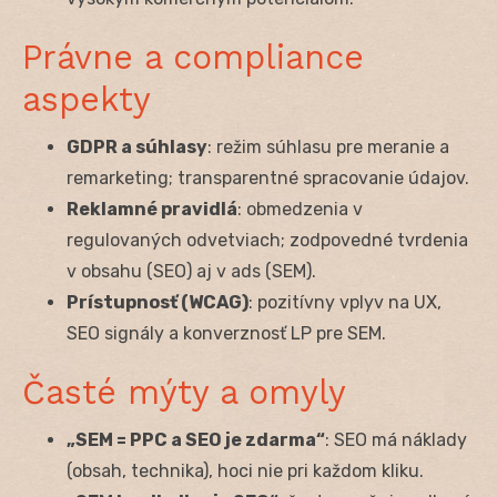
Právne a compliance
aspekty
GDPR a súhlasy
: režim súhlasu pre meranie a
remarketing; transparentné spracovanie údajov.
Reklamné pravidlá
: obmedzenia v
regulovaných odvetviach; zodpovedné tvrdenia
v obsahu (SEO) aj v ads (SEM).
Prístupnosť (WCAG)
: pozitívny vplyv na UX,
SEO signály a konverznosť LP pre SEM.
Časté mýty a omyly
„SEM = PPC a SEO je zdarma“
: SEO má náklady
(obsah, technika), hoci nie pri každom kliku.