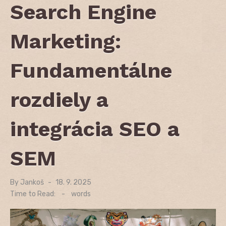
Search Engine
Marketing:
Fundamentálne
rozdiely a
integrácia SEO a
SEM
By
Jankoš
Posted
18. 9. 2025
on
Time to Read:
-
words