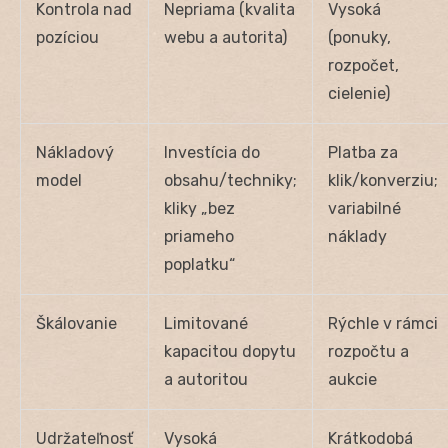
Kontrola nad
Nepriama (kvalita
Vysoká
pozíciou
webu a autorita)
(ponuky,
rozpočet,
cielenie)
Nákladový
Investícia do
Platba za
model
obsahu/techniky;
klik/konverziu;
kliky „bez
variabilné
priameho
náklady
poplatku“
Škálovanie
Limitované
Rýchle v rámci
kapacitou dopytu
rozpočtu a
a autoritou
aukcie
Udržateľnosť
Vysoká
Krátkodobá