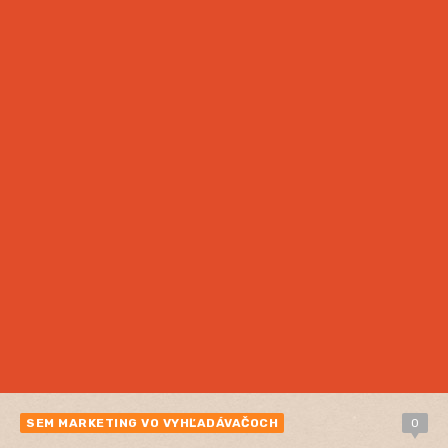
SEM MARKETING VO VYHĽADÁVAČOCH
0