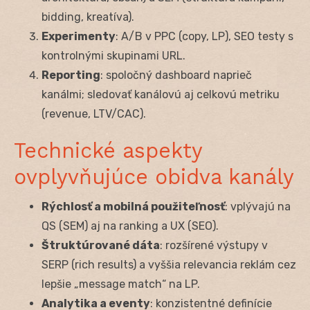
bidding, kreatíva).
Experimenty
: A/B v PPC (copy, LP), SEO testy s
kontrolnými skupinami URL.
Reporting
: spoločný dashboard naprieč
kanálmi; sledovať kanálovú aj celkovú metriku
(revenue, LTV/CAC).
Technické aspekty
ovplyvňujúce obidva kanály
Rýchlosť a mobilná použiteľnosť
: vplývajú na
QS (SEM) aj na ranking a UX (SEO).
Štruktúrované dáta
: rozšírené výstupy v
SERP (rich results) a vyššia relevancia reklám cez
lepšie „message match“ na LP.
Analytika a eventy
: konzistentné definície