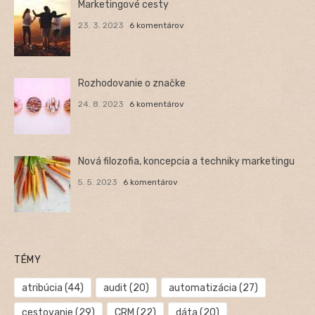
Marketingové cesty
23. 3. 2023
6 komentárov
Rozhodovanie o značke
24. 8. 2023
6 komentárov
Nová filozofia, koncepcia a techniky marketingu
5. 5. 2023
6 komentárov
TÉMY
atribúcia
(44)
audit
(20)
automatizácia
(27)
cestovanie
(29)
CRM
(22)
dáta
(20)