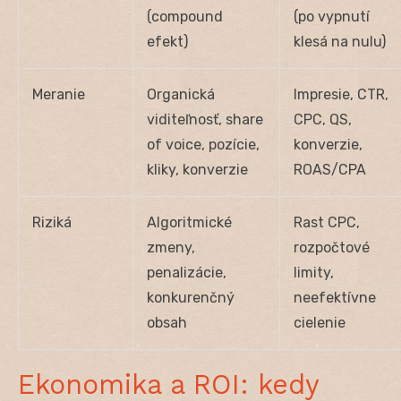
(compound
(po vypnutí
efekt)
klesá na nulu)
Meranie
Organická
Impresie, CTR,
viditeľnosť, share
CPC, QS,
of voice, pozície,
konverzie,
kliky, konverzie
ROAS/CPA
Riziká
Algoritmické
Rast CPC,
zmeny,
rozpočtové
penalizácie,
limity,
konkurenčný
neefektívne
obsah
cielenie
Ekonomika a ROI: kedy