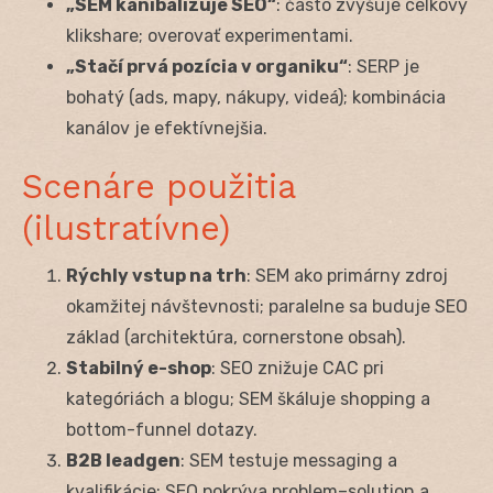
„SEM kanibalizuje SEO“
: často zvyšuje celkový
klikshare; overovať experimentami.
„Stačí prvá pozícia v organiku“
: SERP je
bohatý (ads, mapy, nákupy, videá); kombinácia
kanálov je efektívnejšia.
Scenáre použitia
(ilustratívne)
Rýchly vstup na trh
: SEM ako primárny zdroj
okamžitej návštevnosti; paralelne sa buduje SEO
základ (architektúra, cornerstone obsah).
Stabilný e-shop
: SEO znižuje CAC pri
kategóriách a blogu; SEM škáluje shopping a
bottom-funnel dotazy.
B2B leadgen
: SEM testuje messaging a
kvalifikácie; SEO pokrýva problem–solution a