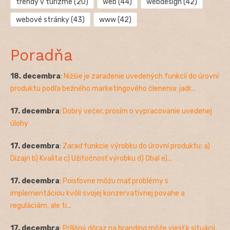
trendy v turizme
(20)
web
(44)
webdesign
(42)
webové stránky
(43)
www
(42)
Poradňa
18. decembra
:
Nižšie je zaradenie uvedených funkcií do úrovní
produktu podľa bežného marketingového členenia: jadr...
17. decembra
:
Dobrý večer, prosím o vypracovanie uvedenej
úlohy
17. decembra
:
Zaraď funkcie výrobku do úrovní produktu: a)
Dizajn b) Kvalita c) Užitočnosť výrobku d) Obal e)...
17. decembra
:
Poisťovne môžu mať problémy s
implementáciou kvôli svojej konzervatívnej povahe a
reguláciám, ale ti...
17. decembra
:
Prílišný dôraz na branding môže viesť k situácii,