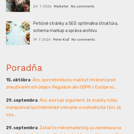
24. 7. 2026
Marketer
No comments
Petičné stránky a SEO: optimálna štruktúra,
schema markup a správa archívu
19. 7. 2026
Peter Kráľ
No comments
Poradňa
15. októbra
:
Áno, spotrebitelia by mali byť chránení pred
zneužívaním ich údajov. Regulácie ako GDPR v Európe sú ...
29. septembra
:
Áno, existuje argument, že značky môžu
manipulovať spotrebiteľské vnímanie a rozhodnutia tým, že
vyu...
29. septembra
:
Zatiaľ čo mikromarketing sa zameriava na