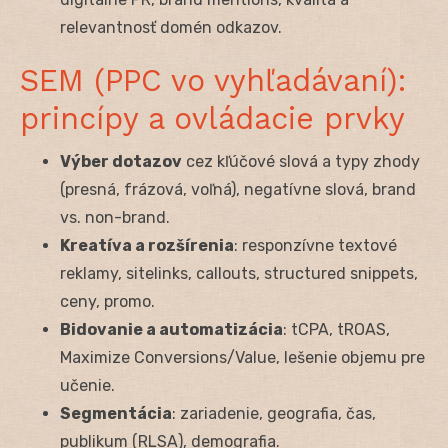
relevantnosť domén odkazov.
SEM (PPC vo vyhľadávaní):
princípy a ovládacie prvky
Výber dotazov
cez kľúčové slová a typy zhody
(presná, frázová, voľná), negatívne slová, brand
vs. non-brand.
Kreatíva a rozšírenia
: responzívne textové
reklamy, sitelinks, callouts, structured snippets,
ceny, promo.
Bidovanie a automatizácia
: tCPA, tROAS,
Maximize Conversions/Value, lešenie objemu pre
učenie.
Segmentácia
: zariadenie, geografia, čas,
publikum (RLSA), demografia.