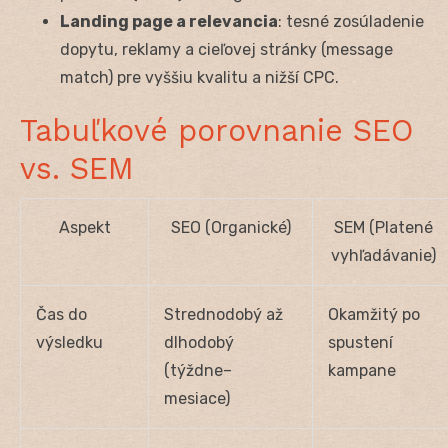
Landing page a relevancia
: tesné zosúladenie
dopytu, reklamy a cieľovej stránky (message
match) pre vyššiu kvalitu a nižší CPC.
Tabuľkové porovnanie SEO
vs. SEM
Aspekt
SEO (Organické)
SEM (Platené
vyhľadávanie)
Čas do
Strednodobý až
Okamžitý po
výsledku
dlhodobý
spustení
(týždne–
kampane
mesiace)