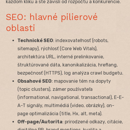
každom kliku a ste závislí od rozpočtu a konkurencie.
SEO: hlavné pilierové
oblasti
Technické SEO
: indexovateľnosť (robots,
sitemapy), rýchlosť (Core Web Vitals),
architektúra URL, interné prelinkovanie,
štruktúrované dáta, kanonikalizácia, hreflang,
bezpečnosť (HTTPS), log analýza crawl budgetu.
Obsahové SEO
: mapovanie tém na dopyty
(topic clusters), zámer používateľa
(informational, navigational, transactional), E-E-
A-T signály, multimédiá (video, obrázky), on-
page optimalizácia (title, Hx, alt, meta).
Off-page/Autorita
: prirodzené odkazy, citácie,
digitálne PR, brand mentions, kvalita a