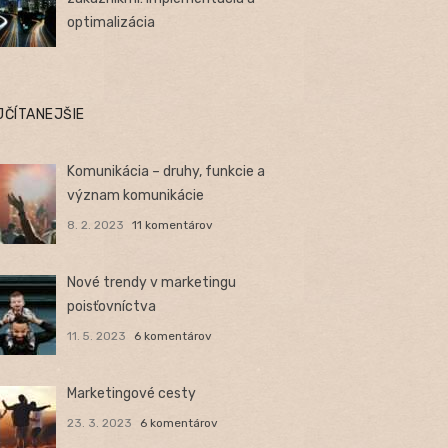
optimalizácia
JČÍTANEJŠIE
Komunikácia – druhy, funkcie a
význam komunikácie
8. 2. 2023
11 komentárov
Nové trendy v marketingu
poisťovníctva
11. 5. 2023
6 komentárov
Marketingové cesty
23. 3. 2023
6 komentárov