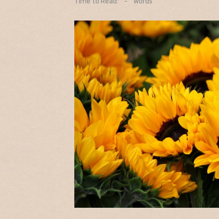
Time to Read:
-
words