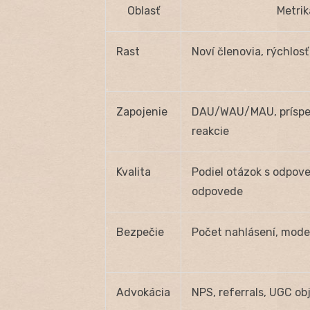
Oblasť
Metrik
Rast
Noví členovia, rýchlos
Zapojenie
DAU/WAU/MAU, príspev
reakcie
Kvalita
Podiel otázok s odpove
odpovede
Bezpečie
Počet nahlásení, mode
Advokácia
NPS, referrals, UGC o