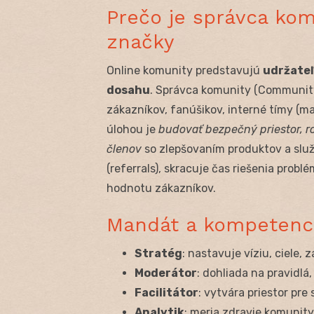
Prečo je správca kom
značky
Online komunity predstavujú
udržateľ
dosahu
. Správca komunity (Community 
zákazníkov, fanúšikov, interné tímy (ma
úlohou je
budovať bezpečný priestor, ro
členov
so zlepšovaním produktov a služi
(referrals), skracuje čas riešenia prob
hodnotu zákazníkov.
Mandát a kompetenci
Stratég
: nastavuje víziu, ciele,
Moderátor
: dohliada na pravidlá,
Facilitátor
: vytvára priestor pre
Analytik
: meria zdravie komunity