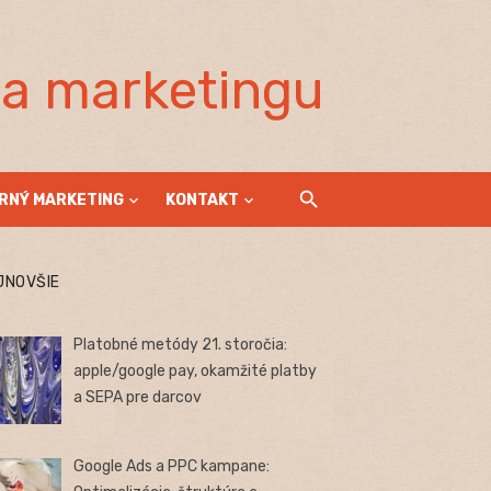
la marketingu
RNÝ MARKETING
KONTAKT
JNOVŠIE
Platobné metódy 21. storočia:
apple/google pay, okamžité platby
a SEPA pre darcov
Google Ads a PPC kampane: