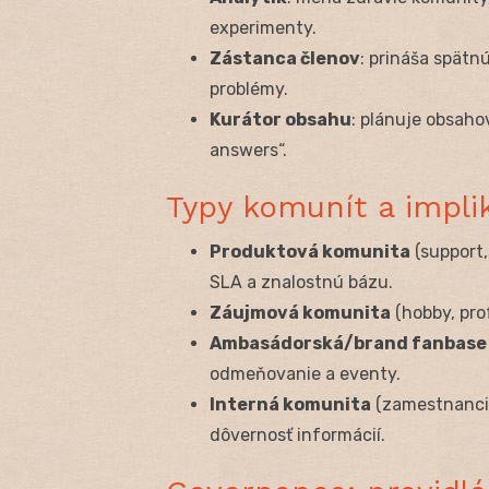
experimenty.
Zástanca členov
: prináša spät
problémy.
Kurátor obsahu
: plánuje obsaho
answers“.
Typy komunít a impli
Produktová komunita
(support,
SLA a znalostnú bázu.
Záujmová komunita
(hobby, prof
Ambasádorská/brand fanbase
odmeňovanie a eventy.
Interná komunita
(zamestnanci,
dôvernosť informácií.