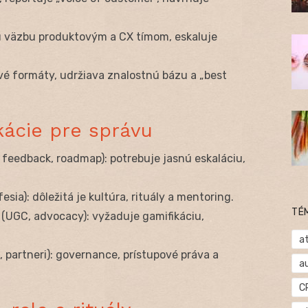
nú väzbu produktovým a CX tímom, eskaluje
vé formáty, udržiava znalostnú bázu a „best
kácie pre správu
 feedback, roadmap): potrebuje jasnú eskaláciu,
esia): dôležitá je kultúra, rituály a mentoring.
TÉ
(UGC, advocacy): vyžaduje gamifikáciu,
at
 partneri): governance, prístupové práva a
a
C