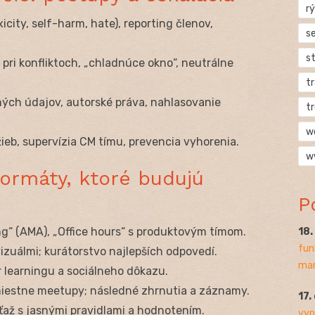
rý
xicity, self-harm, hate), reporting členov,
s
s
 pri konfliktoch, „chladnúce okno“, neutrálne
t
ných údajov, autorské práva, nahlasovanie
t
w
užieb, supervízia CM tímu, prevencia vyhorenia.
w
formáty, ktoré budujú
P
ng“ (AMA), „Office hours“ s produktovým tímom.
18
fun
izuálmi; kurátorstvo najlepších odpovedí.
mar
r learningu a sociálneho dôkazu.
 miestne meetupy; následné zhrnutia a záznamy.
17.
úťaž s jasnými pravidlami a hodnotením.
vyp