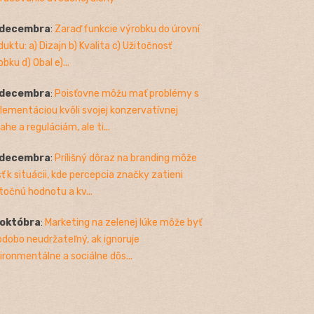
 decembra
:
Zaraď funkcie výrobku do úrovní
duktu: a) Dizajn b) Kvalita c) Užitočnosť
bku d) Obal e)...
 decembra
:
Poisťovne môžu mať problémy s
lementáciou kvôli svojej konzervatívnej
ahe a reguláciám, ale ti...
 decembra
:
Prílišný dôraz na branding môže
sť k situácii, kde percepcia značky zatieni
točnú hodnotu a kv...
 októbra
:
Marketing na zelenej lúke môže byť
odobo neudržateľný, ak ignoruje
ironmentálne a sociálne dôs...