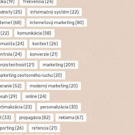
tika
(19)
frekvencia
(24)
odnoty
(25)
informačný systém
(22)
nternet
(68)
internetový marketing
(80)
(22)
komunikácia
(58)
omunita
(24)
kontext
(26)
ontrola
(24)
konverzie
(21)
onzistentnosť
(21)
marketing
(209)
arketing cestovného ruchu
(20)
eranie
(52)
moderný marketing
(20)
bsah
(29)
online
(24)
ptimalizácia
(23)
personalizácia
(30)
R
(33)
propagácia
(82)
reklama
(67)
eporting
(26)
retencia
(21)