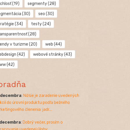
chlosť
(19)
segmenty
(28)
egmentácia
(30)
seo
(30)
tratégie
(34)
testy
(24)
ransparentnosť
(28)
rendy v turizme
(20)
web
(44)
ebdesign
(42)
webové stránky
(43)
ww
(42)
oradňa
. decembra
:
Nižšie je zaradenie uvedených
kcií do úrovní produktu podľa bežného
ketingového členenia: jadr...
 decembra
:
Dobrý večer, prosím o
racovanie uvedenej úlohy