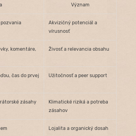
a
Význam
ť pozvania
Akvizičný potenciál a
vírusnosť
ky, komentáre,
Živosť a relevancia obsahu
ďou, čas do prvej
Užitočnosť a peer support
rátorské zásahy
Klimatické riziká a potreba
zásahov
bjem
Lojalita a organický dosah