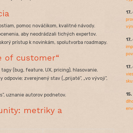
cia
17.
pro
alostiam, pomoc nováčikom, kvalitné návody.
výro
cenenia, aby neodrádzali tichých expertov.
17.
, skorý prístup k novinkám, spolutvorba roadmapy.
imp
pov
e of customer“
17.
 tagy (bug, feature, UX, pricing), hlasovanie.
vie
dy odpovie; zverejnený stav („prijaté“, „vo vývoji“,
sku
15.
es“, uznanie autorov podnetov.
dlh
nity: metriky a
env