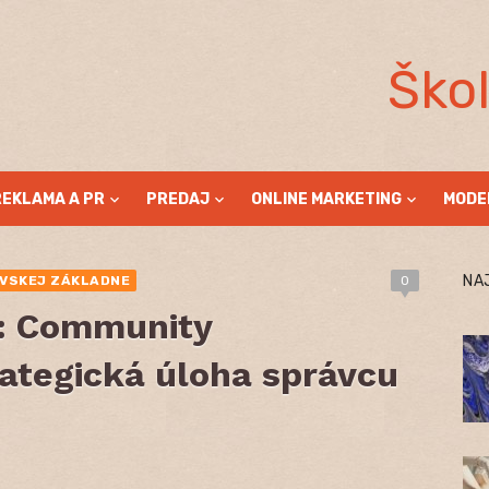
Ško
REKLAMA A PR
PREDAJ
ONLINE MARKETING
MODE
NA
OVSKEJ ZÁKLADNE
0
y: Community
tegická úloha správcu