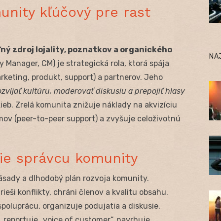
unity kľúčový pre rast
ný zdroj lojality, poznatkov a organického
NA
Manager, CM) je strategická rola, ktorá spája
rketing, produkt, support) a partnerov. Jeho
zvíjať kultúru, moderovať diskusiu a prepojiť hlasy
eb. Zrelá komunita znižuje náklady na akvizíciu
lémov (peer-to-peer support) a zvyšuje celoživotnú
e správcu komunity
 zásady a dlhodobý plán rozvoja komunity.
 rieši konflikty, chráni členov a kvalitu obsahu.
 spoluprácu, organizuje podujatia a diskusie.
, reportuje „voice of customer“, navrhuje