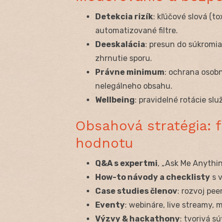
Detekcia rizík
: kľúčové slová (to
automatizované filtre.
Deeskalácia
: presun do súkromia
zhrnutie sporu.
Právne minimum
: ochrana osob
nelegálneho obsahu.
Wellbeing
: pravidelné rotácie sl
Obsahová stratégia: 
hodnotu
Q&A s expertmi
, „Ask Me Anythi
How-to návody a checklisty
s v
Case studies členov
: rozvoj pee
Eventy
: webináre, live streamy,
Výzvy & hackathony
: tvorivá s