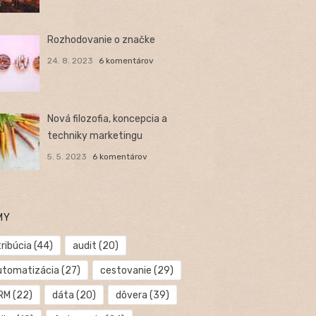
Rozhodovanie o značke
24. 8. 2023
6 komentárov
Nová filozofia, koncepcia a
techniky marketingu
5. 5. 2023
6 komentárov
MY
ribúcia
(44)
audit
(20)
utomatizácia
(27)
cestovanie
(29)
RM
(22)
dáta
(20)
dôvera
(39)