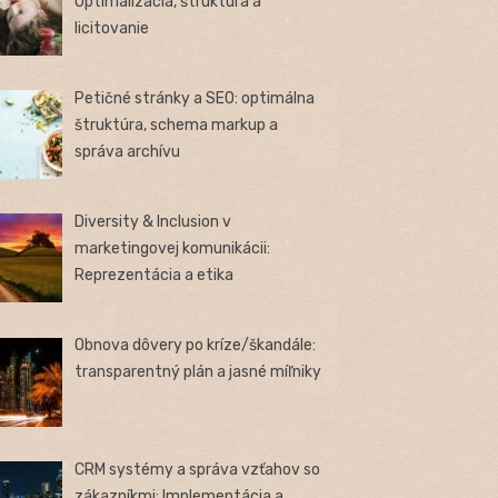
Optimalizácia, štruktúra a
licitovanie
Petičné stránky a SEO: optimálna
štruktúra, schema markup a
správa archívu
Diversity & Inclusion v
marketingovej komunikácii:
Reprezentácia a etika
Obnova dôvery po kríze/škandále:
transparentný plán a jasné míľniky
CRM systémy a správa vzťahov so
zákazníkmi: Implementácia a