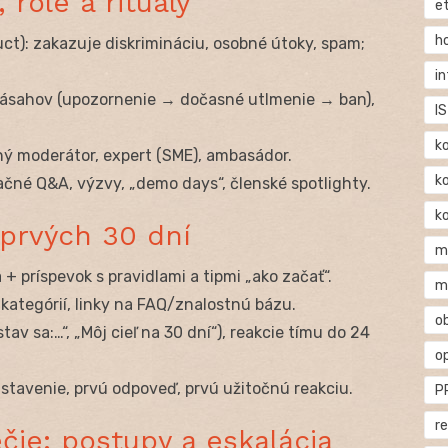
 role a rituály
e
h
t): zakazuje diskrimináciu, osobné útoky, spam;
i
zásahov (upozornenie → dočasné utlmenie → ban),
IS
k
ľný moderátor, expert (SME), ambasádor.
k
čné Q&A, výzvy, „demo days“, členské spotlighty.
k
prvých 30 dní
m
+ príspevok s pravidlami a tipmi „ako začať“.
m
 kategórií, linky na FAQ/znalostnú bázu.
o
tav sa:…“, „Môj cieľ na 30 dní“), reakcie tímu do 24
o
stavenie, prvú odpoveď, prvú užitočnú reakciu.
P
r
ie: postupy a eskalácia