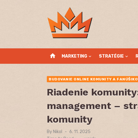
Skip
to
content
home
MARKETING
STRATÉGIE
BUDOVANIE ONLINE KOMUNITY A FANÚŠIK
Riadenie komunit
management – stra
komunity
By
Nikol
Posted
6. 11. 2025
on