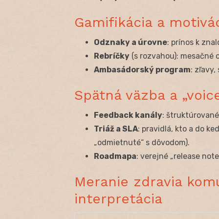
Gamifikácia a motivá
Odznaky a úrovne
: prínos k zn
Rebríčky
(s rozvahou): mesačné o
Ambasádorský program
: zľavy
Spätná väzba a „voic
Feedback kanály
: štruktúrované
Triáž a SLA
: pravidlá, kto a do ke
„odmietnuté“ s dôvodom).
Roadmapa
: verejné „release not
Meranie zdravia komu
interpretácia