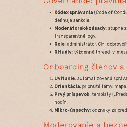
Governance: pravidlá,
Kódex správania
(Code of Conduc
definuje sankcie.
Moderátorské zásady
: stupne 
transparentné logy.
Role
: administrátor, CM, dobrovo
Rituály
: týždenné thread-y, mesa
Onboarding členov a 
Uvítanie
: automatizovaná správa 
Orientácia
: pripnuté témy, mapa
Prvý príspevok
: templaty („Preds
hodín.
Mikro-úspechy
: odznaky za pred
Moderovanie a bezpeč