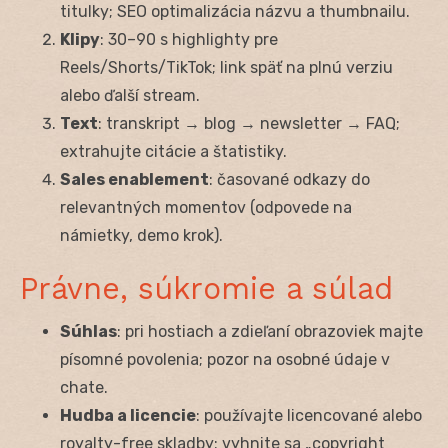
titulky; SEO optimalizácia názvu a thumbnailu.
Klipy
: 30–90 s highlighty pre
Reels/Shorts/TikTok; link späť na plnú verziu
alebo ďalší stream.
Text
: transkript → blog → newsletter → FAQ;
extrahujte citácie a štatistiky.
Sales enablement
: časované odkazy do
relevantných momentov (odpovede na
námietky, demo krok).
Právne, súkromie a súlad
Súhlas
: pri hostiach a zdieľaní obrazoviek majte
písomné povolenia; pozor na osobné údaje v
chate.
Hudba a licencie
: používajte licencované alebo
royalty-free skladby; vyhnite sa „copyright