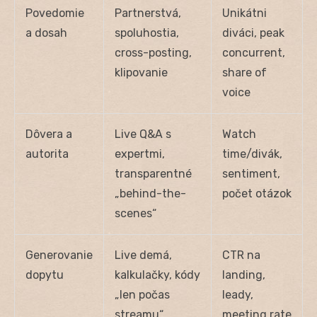
Povedomie
Partnerstvá,
Unikátni
a dosah
spoluhostia,
diváci, peak
cross-posting,
concurrent,
klipovanie
share of
voice
Dôvera a
Live Q&A s
Watch
autorita
expertmi,
time/divák,
transparentné
sentiment,
„behind-the-
počet otázok
scenes“
Generovanie
Live demá,
CTR na
dopytu
kalkulačky, kódy
landing,
„len počas
leady,
streamu“
meeting rate