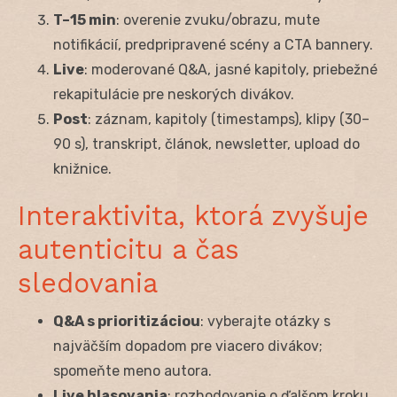
T–15 min
: overenie zvuku/obrazu, mute
notifikácií, predpripravené scény a CTA bannery.
Live
: moderované Q&A, jasné kapitoly, priebežné
rekapitulácie pre neskorých divákov.
Post
: záznam, kapitoly (timestamps), klipy (30–
90 s), transkript, článok, newsletter, upload do
knižnice.
Interaktivita, ktorá zvyšuje
autenticitu a čas
sledovania
Q&A s prioritizáciou
: vyberajte otázky s
najväčším dopadom pre viacero divákov;
spomeňte meno autora.
Live hlasovania
: rozhodovanie o ďalšom kroku