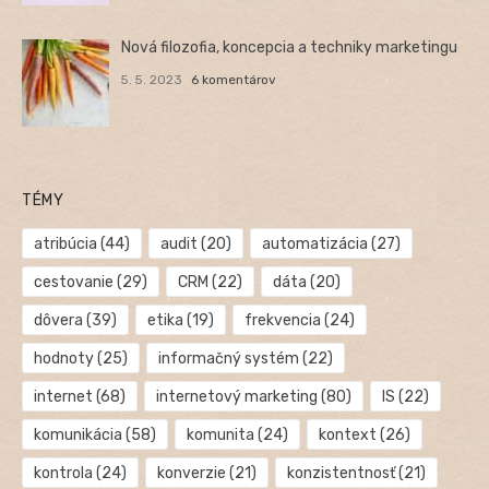
Nová filozofia, koncepcia a techniky marketingu
5. 5. 2023
6 komentárov
TÉMY
atribúcia
(44)
audit
(20)
automatizácia
(27)
cestovanie
(29)
CRM
(22)
dáta
(20)
dôvera
(39)
etika
(19)
frekvencia
(24)
hodnoty
(25)
informačný systém
(22)
internet
(68)
internetový marketing
(80)
IS
(22)
komunikácia
(58)
komunita
(24)
kontext
(26)
kontrola
(24)
konverzie
(21)
konzistentnosť
(21)