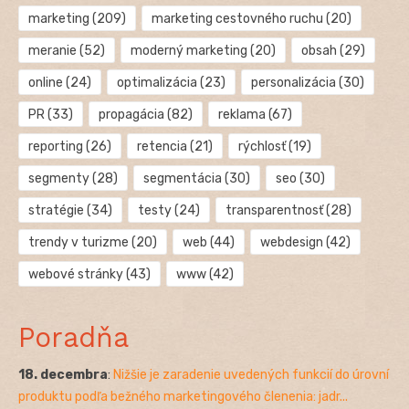
marketing
(209)
marketing cestovného ruchu
(20)
meranie
(52)
moderný marketing
(20)
obsah
(29)
online
(24)
optimalizácia
(23)
personalizácia
(30)
PR
(33)
propagácia
(82)
reklama
(67)
reporting
(26)
retencia
(21)
rýchlosť
(19)
segmenty
(28)
segmentácia
(30)
seo
(30)
stratégie
(34)
testy
(24)
transparentnosť
(28)
trendy v turizme
(20)
web
(44)
webdesign
(42)
webové stránky
(43)
www
(42)
Poradňa
18. decembra
:
Nižšie je zaradenie uvedených funkcií do úrovní
produktu podľa bežného marketingového členenia: jadr...