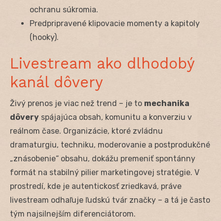
ochranu súkromia.
Predpripravené klipovacie momenty a kapitoly
(hooky).
Livestream ako dlhodobý
kanál dôvery
Živý prenos je viac než trend – je to
mechanika
dôvery
spájajúca obsah, komunitu a konverziu v
reálnom čase. Organizácie, ktoré zvládnu
dramaturgiu, techniku, moderovanie a postprodukčné
„znásobenie“ obsahu, dokážu premeniť spontánny
formát na stabilný pilier marketingovej stratégie. V
prostredí, kde je autentickosť zriedkavá, práve
livestream odhaľuje ľudskú tvár značky – a tá je často
tým najsilnejším diferenciátorom.