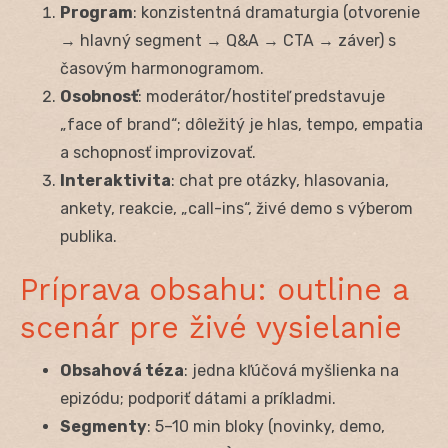
Program
: konzistentná dramaturgia (otvorenie
→ hlavný segment → Q&A → CTA → záver) s
časovým harmonogramom.
Osobnosť
: moderátor/hostiteľ predstavuje
„face of brand“; dôležitý je hlas, tempo, empatia
a schopnosť improvizovať.
Interaktivita
: chat pre otázky, hlasovania,
ankety, reakcie, „call-ins“, živé demo s výberom
publika.
Príprava obsahu: outline a
scenár pre živé vysielanie
Obsahová téza
: jedna kľúčová myšlienka na
epizódu; podporiť dátami a príkladmi.
Segmenty
: 5–10 min bloky (novinky, demo,