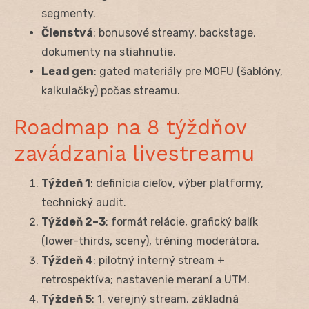
segmenty.
Členstvá
: bonusové streamy, backstage,
dokumenty na stiahnutie.
Lead gen
: gated materiály pre MOFU (šablóny,
kalkulačky) počas streamu.
Roadmap na 8 týždňov
zavádzania livestreamu
Týždeň 1
: definícia cieľov, výber platformy,
technický audit.
Týždeň 2–3
: formát relácie, grafický balík
(lower-thirds, sceny), tréning moderátora.
Týždeň 4
: pilotný interný stream +
retrospektíva; nastavenie meraní a UTM.
Týždeň 5
: 1. verejný stream, základná