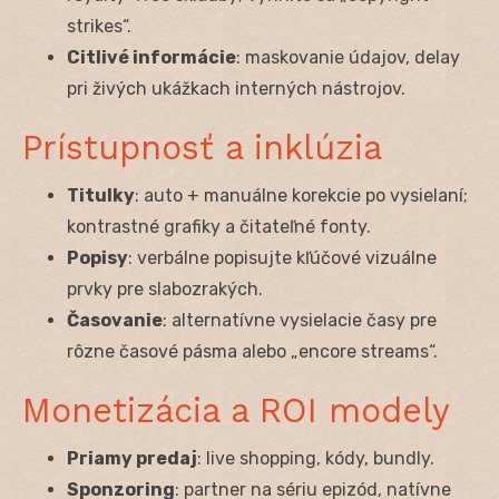
strikes“.
Citlivé informácie
: maskovanie údajov, delay
pri živých ukážkach interných nástrojov.
Prístupnosť a inklúzia
Titulky
: auto + manuálne korekcie po vysielaní;
kontrastné grafiky a čitateľné fonty.
Popisy
: verbálne popisujte kľúčové vizuálne
prvky pre slabozrakých.
Časovanie
: alternatívne vysielacie časy pre
rôzne časové pásma alebo „encore streams“.
Monetizácia a ROI modely
Priamy predaj
: live shopping, kódy, bundly.
Sponzoring
: partner na sériu epizód, natívne