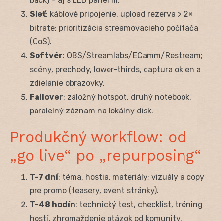
back) – aj s LED panelmi.
Sieť
: káblové pripojenie, upload rezerva > 2×
bitrate; prioritizácia streamovacieho počítača
(QoS).
Softvér
: OBS/Streamlabs/ECamm/Restream;
scény, prechody, lower-thirds, captura okien a
zdielanie obrazovky.
Failover
: záložný hotspot, druhý notebook,
paralelný záznam na lokálny disk.
Produkčný workflow: od
„go live“ po „repurposing“
T–7 dní
: téma, hostia, materiály; vizuály a copy
pre promo (teasery, event stránky).
T–48 hodín
: technický test, checklist, tréning
hostí, zhromaždenie otázok od komunity.