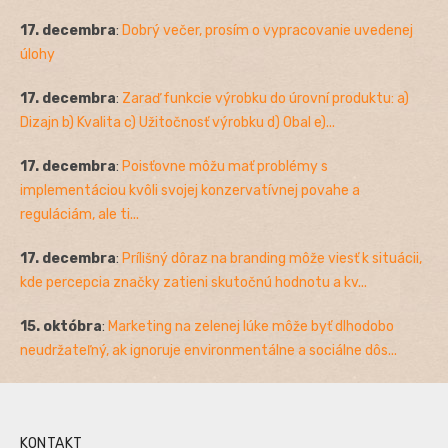
17. decembra
:
Dobrý večer, prosím o vypracovanie uvedenej
úlohy
17. decembra
:
Zaraď funkcie výrobku do úrovní produktu: a)
Dizajn b) Kvalita c) Užitočnosť výrobku d) Obal e)...
17. decembra
:
Poisťovne môžu mať problémy s
implementáciou kvôli svojej konzervatívnej povahe a
reguláciám, ale ti...
17. decembra
:
Prílišný dôraz na branding môže viesť k situácii,
kde percepcia značky zatieni skutočnú hodnotu a kv...
15. októbra
:
Marketing na zelenej lúke môže byť dlhodobo
neudržateľný, ak ignoruje environmentálne a sociálne dôs...
KONTAKT