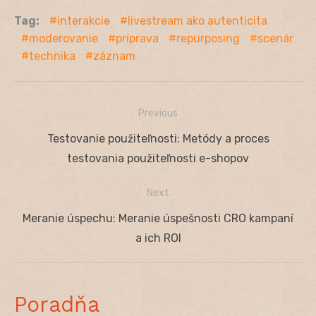
Tag:
interakcie
livestream ako autenticita
moderovanie
príprava
repurposing
scenár
technika
záznam
Previous
Navigácia
Previous
Testovanie použiteľnosti: Metódy a proces
v
post:
testovania použiteľnosti e-shopov
článku
Next
Next
Meranie úspechu: Meranie úspešnosti CRO kampaní
post:
a ich ROI
Poradňa