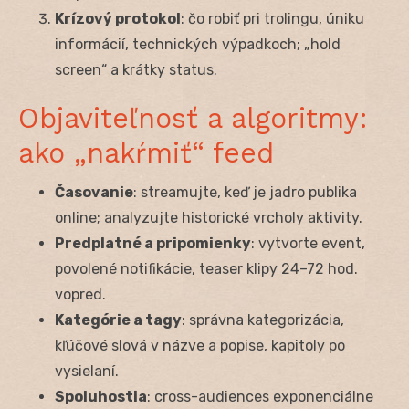
Krízový protokol
: čo robiť pri trolingu, úniku
informácií, technických výpadkoch; „hold
screen“ a krátky status.
Objaviteľnosť a algoritmy:
ako „nakŕmiť“ feed
Časovanie
: streamujte, keď je jadro publika
online; analyzujte historické vrcholy aktivity.
Predplatné a pripomienky
: vytvorte event,
povolené notifikácie, teaser klipy 24–72 hod.
vopred.
Kategórie a tagy
: správna kategorizácia,
kľúčové slová v názve a popise, kapitoly po
vysielaní.
Spoluhostia
: cross-audiences exponenciálne