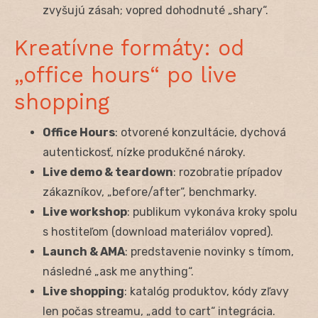
zvyšujú zásah; vopred dohodnuté „shary“.
Kreatívne formáty: od
„office hours“ po live
shopping
Office Hours
: otvorené konzultácie, dychová
autentickosť, nízke produkčné nároky.
Live demo & teardown
: rozobratie prípadov
zákazníkov, „before/after“, benchmarky.
Live workshop
: publikum vykonáva kroky spolu
s hostiteľom (download materiálov vopred).
Launch & AMA
: predstavenie novinky s tímom,
následné „ask me anything“.
Live shopping
: katalóg produktov, kódy zľavy
len počas streamu, „add to cart“ integrácia.