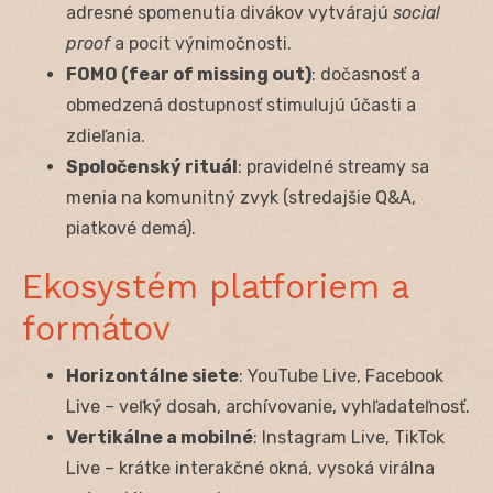
adresné spomenutia divákov vytvárajú
social
proof
a pocit výnimočnosti.
FOMO (fear of missing out)
: dočasnosť a
obmedzená dostupnosť stimulujú účasti a
zdieľania.
Spoločenský rituál
: pravidelné streamy sa
menia na komunitný zvyk (stredajšie Q&A,
piatkové demá).
Ekosystém platforiem a
formátov
Horizontálne siete
: YouTube Live, Facebook
Live – veľký dosah, archívovanie, vyhľadateľnosť.
Vertikálne a mobilné
: Instagram Live, TikTok
Live – krátke interakčné okná, vysoká virálna