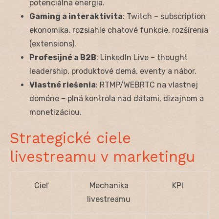
potenciálna energia.
Gaming a interaktivita
: Twitch – subscription
ekonomika, rozsiahle chatové funkcie, rozšírenia
(extensions).
Profesijné a B2B
: LinkedIn Live – thought
leadership, produktové demá, eventy a nábor.
Vlastné riešenia
: RTMP/WEBRTC na vlastnej
doméne – plná kontrola nad dátami, dizajnom a
monetizáciou.
Strategické ciele
livestreamu v marketingu
Cieľ
Mechanika
KPI
livestreamu