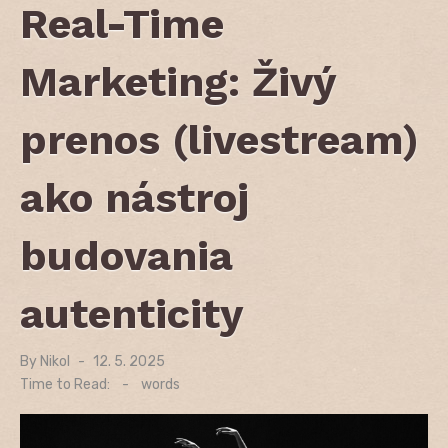
Real-Time
Marketing: Živý
prenos (livestream)
ako nástroj
budovania
autenticity
By
Nikol
Posted
12. 5. 2025
on
Time to Read:
-
words