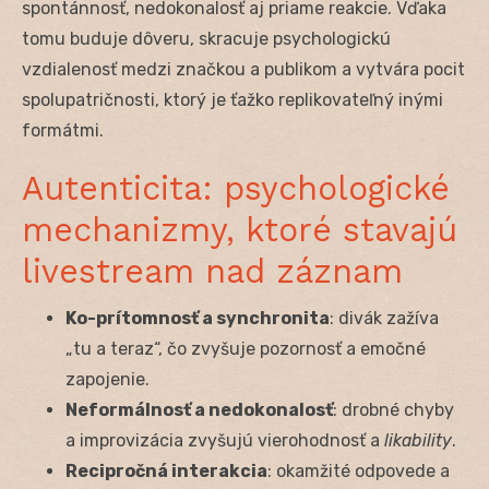
spontánnosť, nedokonalosť aj priame reakcie. Vďaka
tomu buduje dôveru, skracuje psychologickú
vzdialenosť medzi značkou a publikom a vytvára pocit
spolupatričnosti, ktorý je ťažko replikovateľný inými
formátmi.
Autenticita: psychologické
mechanizmy, ktoré stavajú
livestream nad záznam
Ko-prítomnosť a synchronita
: divák zažíva
„tu a teraz“, čo zvyšuje pozornosť a emočné
zapojenie.
Neformálnosť a nedokonalosť
: drobné chyby
a improvizácia zvyšujú vierohodnosť a
likability
.
Recipročná interakcia
: okamžité odpovede a