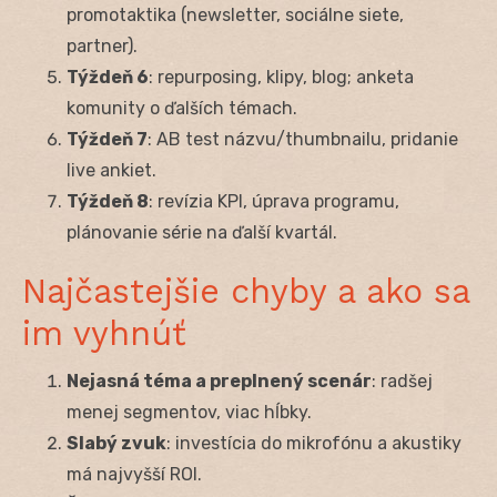
promotaktika (newsletter, sociálne siete,
partner).
Týždeň 6
: repurposing, klipy, blog; anketa
komunity o ďalších témach.
Týždeň 7
: AB test názvu/thumbnailu, pridanie
live ankiet.
Týždeň 8
: revízia KPI, úprava programu,
plánovanie série na ďalší kvartál.
Najčastejšie chyby a ako sa
im vyhnúť
Nejasná téma a preplnený scenár
: radšej
menej segmentov, viac hĺbky.
Slabý zvuk
: investícia do mikrofónu a akustiky
má najvyšší ROI.