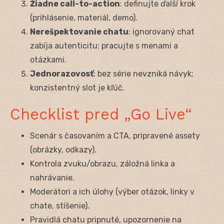
Žiadne call-to-action
: definujte ďalší krok
(prihlásenie, materiál, demo).
Nerešpektovanie chatu
: ignorovaný chat
zabíja autenticitu; pracujte s menami a
otázkami.
Jednorazovosť
: bez série nevzniká návyk;
konzistentný slot je kľúč.
Checklist pred „Go Live“
Scenár s časovaním a CTA, pripravené assety
(obrázky, odkazy).
Kontrola zvuku/obrazu, záložná linka a
nahrávanie.
Moderátori a ich úlohy (výber otázok, linky v
chate, stíšenie).
Pravidlá chatu pripnuté, upozornenie na