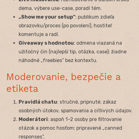
dema, výbere use-case, poradí tém.
„Show me your setup“
: publikum zdieľa
obrazovku/proces (po povolení), hostiteľ
komentuje a radí.
Giveaway s hodnotou
: odmena viazaná na
užitočný čin (najlepší tip, otázka, case); žiadne
náhodné „freebies“ bez kontextu.
Moderovanie, bezpečie a
etiketa
Pravidlá chatu
: stručné, pripnuté; zákaz
osobných útokov, spamovania a citlivých údajov.
Moderátori
: aspoň 1–2 osoby pre filtrovanie
otázok a pomoc hosťom; pripravené „canned
responses“.