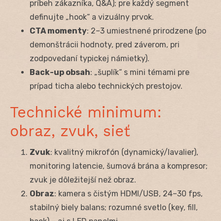
príbeh zákazníka, Q&A); pre každý segment
definujte „hook“ a vizuálny prvok.
CTA momenty
: 2–3 umiestnené prirodzene (po
demonštrácii hodnoty, pred záverom, pri
zodpovedaní typickej námietky).
Back-up obsah
: „šuplík“ s mini témami pre
prípad ticha alebo technických prestojov.
Technické minimum:
obraz, zvuk, sieť
Zvuk
: kvalitný mikrofón (dynamický/lavalier),
monitoring latencie, šumová brána a kompresor;
zvuk je dôležitejší než obraz.
Obraz
: kamera s čistým HDMI/USB, 24–30 fps,
stabilný biely balans; rozumné svetlo (key, fill,