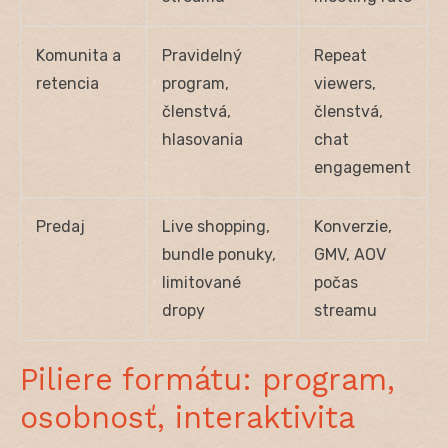
Komunita a
Pravidelný
Repeat
retencia
program,
viewers,
členstvá,
členstvá,
hlasovania
chat
engagement
Predaj
Live shopping,
Konverzie,
bundle ponuky,
GMV, AOV
limitované
počas
dropy
streamu
Piliere formátu: program,
osobnosť, interaktivita