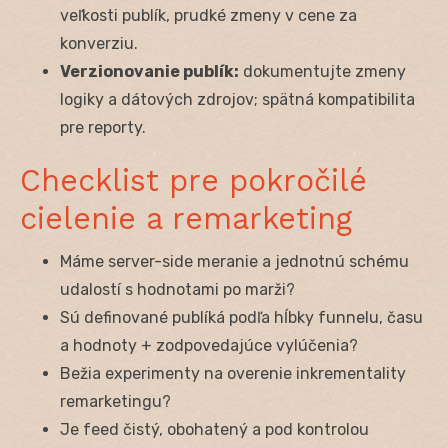
veľkosti publík, prudké zmeny v cene za
konverziu.
Verzionovanie publík:
dokumentujte zmeny
logiky a dátových zdrojov; spätná kompatibilita
pre reporty.
Checklist pre pokročilé
cielenie a remarketing
Máme server-side meranie a jednotnú schému
udalostí s hodnotami po marži?
Sú definované publíká podľa hĺbky funnelu, času
a hodnoty + zodpovedajúce vylúčenia?
Bežia experimenty na overenie inkrementality
remarketingu?
Je feed čistý, obohatený a pod kontrolou