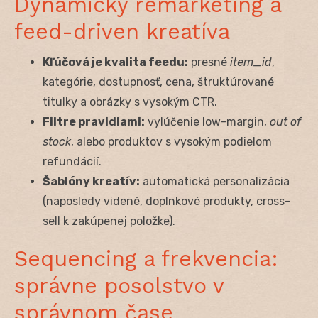
Dynamický remarketing a
feed-driven kreatíva
Kľúčová je kvalita feedu:
presné
item_id
,
kategórie, dostupnosť, cena, štruktúrované
titulky a obrázky s vysokým CTR.
Filtre pravidlami:
vylúčenie low-margin,
out of
stock
, alebo produktov s vysokým podielom
refundácií.
Šablóny kreatív:
automatická personalizácia
(naposledy videné, doplnkové produkty, cross-
sell k zakúpenej položke).
Sequencing a frekvencia:
správne posolstvo v
správnom čase