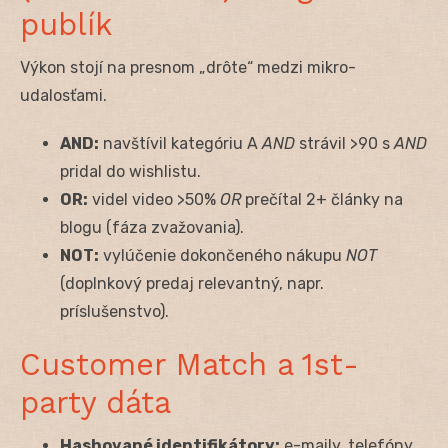
publík
Výkon stojí na presnom „drôte“ medzi mikro-
udalosťami.
AND:
navštívil kategóriu A
AND
strávil >90 s
AND
pridal do wishlistu.
OR:
videl video >50%
OR
prečítal 2+ články na
blogu (fáza zvažovania).
NOT:
vylúčenie dokončeného nákupu
NOT
(doplnkový predaj relevantný, napr.
príslušenstvo).
Customer Match a 1st-
party dáta
Hashované identifikátory:
e-maily, telefóny,