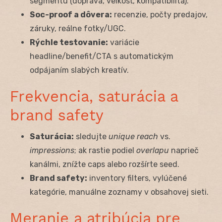
segmentu (doprava, veľkosť, kompatibilita).
Soc-proof a dôvera:
recenzie, počty predajov,
záruky, reálne fotky/UGC.
Rýchle testovanie:
variácie
headline/benefit/CTA s automatickým
odpájaním slabých kreatív.
Frekvencia, saturácia a
brand safety
Saturácia:
sledujte
unique reach
vs.
impressions
; ak rastie podiel
overlapu
naprieč
kanálmi, znížte caps alebo rozšírte seed.
Brand safety:
inventory filters, vylúčené
kategórie, manuálne zoznamy v obsahovej sieti.
Meranie a atribúcia pre