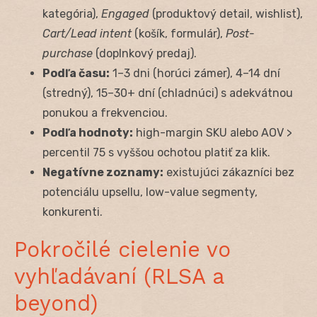
kategória),
Engaged
(produktový detail, wishlist),
Cart/Lead intent
(košík, formulár),
Post-
purchase
(doplnkový predaj).
Podľa času:
1–3 dni (horúci zámer), 4–14 dní
(stredný), 15–30+ dní (chladnúci) s adekvátnou
ponukou a frekvenciou.
Podľa hodnoty:
high-margin SKU alebo AOV >
percentil 75 s vyššou ochotou platiť za klik.
Negatívne zoznamy:
existujúci zákazníci bez
potenciálu upsellu, low-value segmenty,
konkurenti.
Pokročilé cielenie vo
vyhľadávaní (RLSA a
beyond)