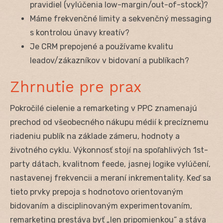
pravidiel (vylúčenia low-margin/out-of-stock)?
Máme frekvenčné limity a sekvenčný messaging
s kontrolou únavy kreatív?
Je CRM prepojené a používame kvalitu
leadov/zákazníkov v bidovaní a publíkach?
Zhrnutie pre prax
Pokročilé cielenie a remarketing v PPC znamenajú
prechod od všeobecného nákupu médií k precíznemu
riadeniu publík na základe zámeru, hodnoty a
životného cyklu. Výkonnosť stojí na spoľahlivých 1st-
party dátach, kvalitnom feede, jasnej logike vylúčení,
nastavenej frekvencii a meraní inkrementality. Keď sa
tieto prvky prepoja s hodnotovo orientovaným
bidovaním a disciplinovaným experimentovaním,
remarketing prestáva byť „len pripomienkou“ a stáva