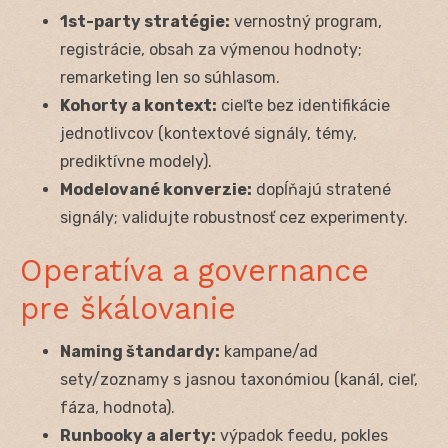
1st-party stratégie:
vernostný program,
registrácie, obsah za výmenou hodnoty;
remarketing len so súhlasom.
Kohorty a kontext:
cieľte bez identifikácie
jednotlivcov (kontextové signály, témy,
prediktívne modely).
Modelované konverzie:
dopĺňajú stratené
signály; validujte robustnosť cez experimenty.
Operatíva a governance
pre škálovanie
Naming štandardy:
kampane/ad
sety/zoznamy s jasnou taxonómiou (kanál, cieľ,
fáza, hodnota).
Runbooky a alerty:
výpadok feedu, pokles