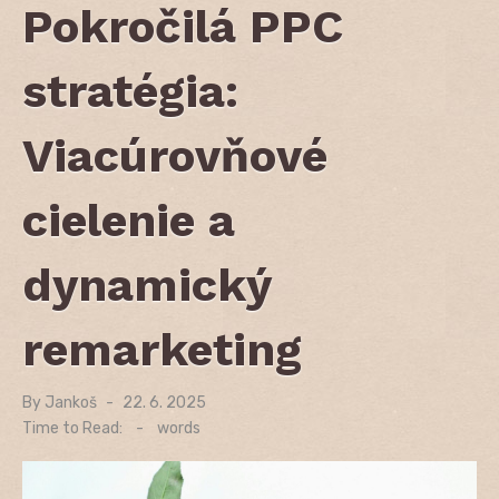
Pokročilá PPC
stratégia:
Viacúrovňové
cielenie a
dynamický
remarketing
By
Jankoš
Posted
22. 6. 2025
on
Time to Read:
-
words