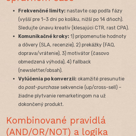
Frekvenčné limity:
nastavte cap podľa fázy
(vyšší pre 1–3 dni po košíku, nižší po 14 dňoch).
Sledujte únavu kreatív (klesajúci CTR, rast CPA).
Komunikačné kroky:
1) pripomenutie hodnoty
a dôvery (SLA, recenzie), 2) prekážky (FAQ,
doprava/vrátenie), 3) motivátor (časovo
obmedzená výhoda), 4) fallback
(newsletter/obsah).
Vylúčenia po konverzii:
okamžité presunutie
do
post-purchase
sekvencie (up/cross-sell) –
žiadne plytvanie remarketingom na už
dokončený produkt.
Kombinované pravidlá
(AND/OR/NOT) a logika