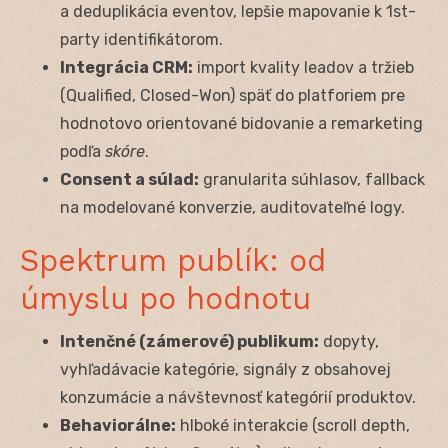
a deduplikácia eventov, lepšie mapovanie k 1st-
party identifikátorom.
Integrácia CRM:
import kvality leadov a tržieb
(Qualified, Closed-Won) späť do platforiem pre
hodnotovo orientované bidovanie a remarketing
podľa
skóre
.
Consent a súlad:
granularita súhlasov, fallback
na modelované konverzie, auditovateľné logy.
Spektrum publík: od
úmyslu po hodnotu
Intenčné (zámerové) publikum:
dopyty,
vyhľadávacie kategórie, signály z obsahovej
konzumácie a návštevnosť kategórií produktov.
Behaviorálne:
hlboké interakcie (scroll depth,