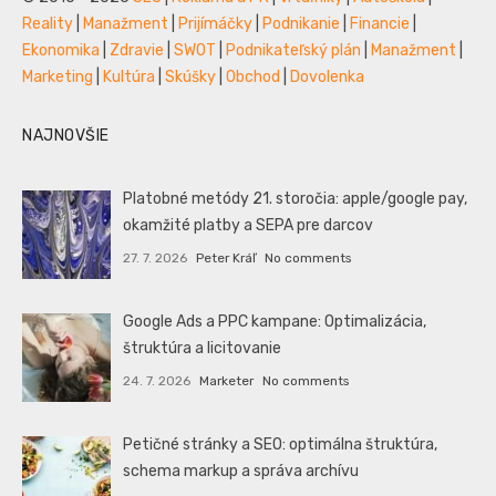
Reality
|
Manažment
|
Prijímáčky
|
Podnikanie
|
Financie
|
Ekonomika
|
Zdravie
|
SWOT
|
Podnikateľský plán
|
Manažment
|
Marketing
|
Kultúra
|
Skúšky
|
Obchod
|
Dovolenka
NAJNOVŠIE
Platobné metódy 21. storočia: apple/google pay,
okamžité platby a SEPA pre darcov
27. 7. 2026
Peter Kráľ
No comments
Google Ads a PPC kampane: Optimalizácia,
štruktúra a licitovanie
24. 7. 2026
Marketer
No comments
Petičné stránky a SEO: optimálna štruktúra,
schema markup a správa archívu