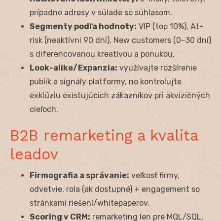
prípadne adresy v súlade so súhlasom.
Segmenty podľa hodnoty:
VIP (top 10%), At-
risk (neaktívni 90 dní), New customers (0–30 dní)
s diferencovanou kreatívou a ponukou.
Look-alike/Expanzia:
využívajte rozšírenie
publík a signály platformy, no kontrolujte
exklúziu existujúcich zákazníkov pri akvizičných
cieľoch.
B2B remarketing a kvalita
leadov
Firmografia a správanie:
veľkosť firmy,
odvetvie, rola (ak dostupné) + engagement so
stránkami riešení/whitepaperov.
Scoring v CRM:
remarketing len pre MQL/SQL,