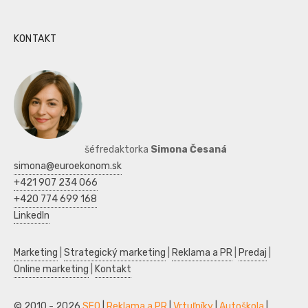
KONTAKT
šéfredaktorka
Simona Česaná
simona@euroekonom.sk
+421 907 234 066
+420 774 699 168
LinkedIn
Marketing
|
Strategický marketing
|
Reklama a PR
|
Predaj
|
Online marketing
|
Kontakt
© 2010 - 2026
SEO
|
Reklama a PR
|
Vrtuľníky
|
Autoškola
|