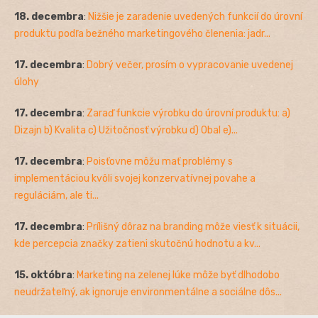
18. decembra
:
Nižšie je zaradenie uvedených funkcií do úrovní
produktu podľa bežného marketingového členenia: jadr...
17. decembra
:
Dobrý večer, prosím o vypracovanie uvedenej
úlohy
17. decembra
:
Zaraď funkcie výrobku do úrovní produktu: a)
Dizajn b) Kvalita c) Užitočnosť výrobku d) Obal e)...
17. decembra
:
Poisťovne môžu mať problémy s
implementáciou kvôli svojej konzervatívnej povahe a
reguláciám, ale ti...
17. decembra
:
Prílišný dôraz na branding môže viesť k situácii,
kde percepcia značky zatieni skutočnú hodnotu a kv...
15. októbra
:
Marketing na zelenej lúke môže byť dlhodobo
neudržateľný, ak ignoruje environmentálne a sociálne dôs...