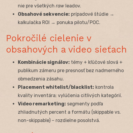
nie pre všetkých
raw
leadov.
Obsahové sekvencie:
prípadové štúdie →
kalkulačka ROI → ponuka pilotu/POC.
Pokročilé cielenie v
obsahových a video sieťach
Kombinácie signálov:
témy + kľúčové slová +
publikum zámeru pre presnosť bez nadmerného
obmedzenia zásahu.
Placement whitelist/blacklist:
kontrola
kvality inventára; vylúčenia citlivých kategórií.
Video remarketing:
segmenty podľa
zhliadnutých percent a formátu (skippable vs.
non-skippable) – rozdielne posolstvá.