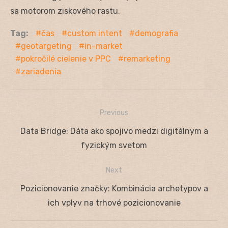
sa motorom ziskového rastu.
Tag:
čas
custom intent
demografia
geotargeting
in-market
pokročilé cielenie v PPC
remarketing
zariadenia
Previous
Navigácia
Previous
Data Bridge: Dáta ako spojivo medzi digitálnym a
v
post:
fyzickým svetom
článku
Next
Next
Pozicionovanie značky: Kombinácia archetypov a
post:
ich vplyv na trhové pozicionovanie