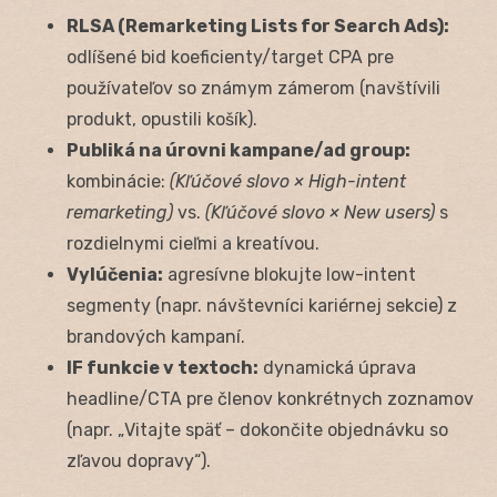
RLSA (Remarketing Lists for Search Ads):
odlíšené bid koeficienty/target CPA pre
používateľov so známym zámerom (navštívili
produkt, opustili košík).
Publiká na úrovni kampane/ad group:
kombinácie:
(Kľúčové slovo × High-intent
remarketing)
vs.
(Kľúčové slovo × New users)
s
rozdielnymi cieľmi a kreatívou.
Vylúčenia:
agresívne blokujte low-intent
segmenty (napr. návštevníci kariérnej sekcie) z
brandových kampaní.
IF funkcie v textoch:
dynamická úprava
headline/CTA pre členov konkrétnych zoznamov
(napr. „Vitajte späť – dokončite objednávku so
zľavou dopravy“).