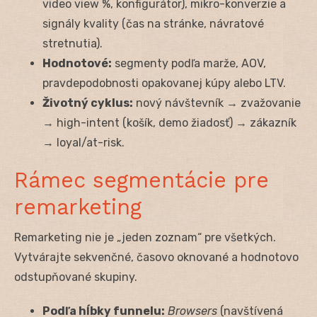
video view %, konfigurátor), mikro-konverzie a
signály kvality (čas na stránke, návratové
stretnutia).
Hodnotové:
segmenty podľa marže, AOV,
pravdepodobnosti opakovanej kúpy alebo LTV.
Životný cyklus:
nový návštevník → zvažovanie
→ high-intent (košík, demo žiadosť) → zákazník
→ loyal/at-risk.
Rámec segmentácie pre
remarketing
Remarketing nie je „jeden zoznam“ pre všetkých.
Vytvárajte sekvenčné, časovo oknované a hodnotovo
odstupňované skupiny.
Podľa hĺbky funnelu:
Browsers
(navštívená