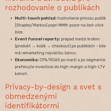
rozhodovanie o publikách
Multi-touch pohľad:
hodnotenie prínosu publík
(Shapley/Markov) popri MMM; pozor na
last-click
bias
.
Event funnel reporty:
prepad medzi krokmi
(produkt → košík → checkout) po publikách – kde
má remarketing najväčšiu šancu.
Ekonomika:
CPA/ROAS po marži a po segmente;
preferujte investície do high-margin a high-LTV
kohort.
Privacy-by-design a svet s
obmedzenými
identifikátormi