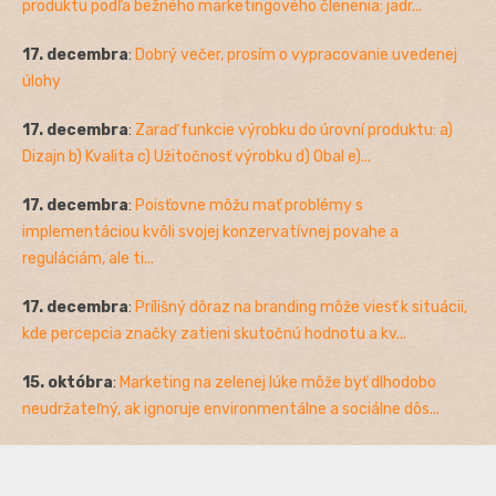
produktu podľa bežného marketingového členenia: jadr...
17. decembra
:
Dobrý večer, prosím o vypracovanie uvedenej
úlohy
17. decembra
:
Zaraď funkcie výrobku do úrovní produktu: a)
Dizajn b) Kvalita c) Užitočnosť výrobku d) Obal e)...
17. decembra
:
Poisťovne môžu mať problémy s
implementáciou kvôli svojej konzervatívnej povahe a
reguláciám, ale ti...
17. decembra
:
Prílišný dôraz na branding môže viesť k situácii,
kde percepcia značky zatieni skutočnú hodnotu a kv...
15. októbra
:
Marketing na zelenej lúke môže byť dlhodobo
neudržateľný, ak ignoruje environmentálne a sociálne dôs...