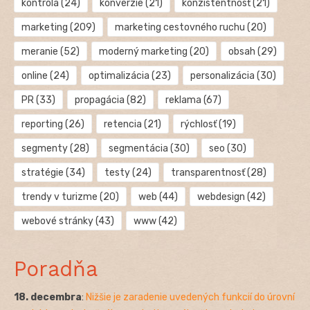
kontrola
(24)
konverzie
(21)
konzistentnosť
(21)
marketing
(209)
marketing cestovného ruchu
(20)
meranie
(52)
moderný marketing
(20)
obsah
(29)
online
(24)
optimalizácia
(23)
personalizácia
(30)
PR
(33)
propagácia
(82)
reklama
(67)
reporting
(26)
retencia
(21)
rýchlosť
(19)
segmenty
(28)
segmentácia
(30)
seo
(30)
stratégie
(34)
testy
(24)
transparentnosť
(28)
trendy v turizme
(20)
web
(44)
webdesign
(42)
webové stránky
(43)
www
(42)
Poradňa
18. decembra
:
Nižšie je zaradenie uvedených funkcií do úrovní