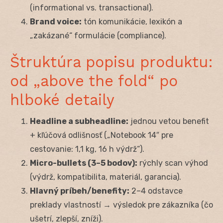
(informational vs. transactional).
Brand voice:
tón komunikácie, lexikón a
„zakázané“ formulácie (compliance).
Štruktúra popisu produktu:
od „above the fold“ po
hlboké detaily
Headline a subheadline:
jednou vetou benefit
+ kľúčová odlišnosť („Notebook 14″ pre
cestovanie: 1,1 kg, 16 h výdrž“).
Micro-bullets (3–5 bodov):
rýchly scan výhod
(výdrž, kompatibilita, materiál, garancia).
Hlavný príbeh/benefity:
2–4 odstavce
preklady vlastností → výsledok pre zákazníka (čo
ušetrí, zlepší, zníži).