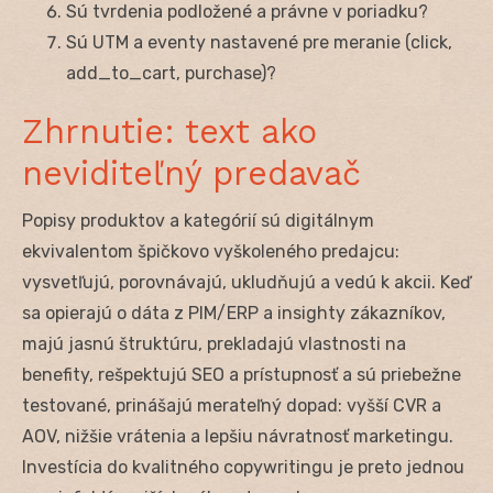
Sú tvrdenia podložené a právne v poriadku?
Sú UTM a eventy nastavené pre meranie (click,
add_to_cart, purchase)?
Zhrnutie: text ako
neviditeľný predavač
Popisy produktov a kategórií sú digitálnym
ekvivalentom špičkovo vyškoleného predajcu:
vysvetľujú, porovnávajú, ukludňujú a vedú k akcii. Keď
sa opierajú o dáta z PIM/ERP a insighty zákazníkov,
majú jasnú štruktúru, prekladajú vlastnosti na
benefity, rešpektujú SEO a prístupnosť a sú priebežne
testované, prinášajú merateľný dopad: vyšší CVR a
AOV, nižšie vrátenia a lepšiu návratnosť marketingu.
Investícia do kvalitného copywritingu je preto jednou