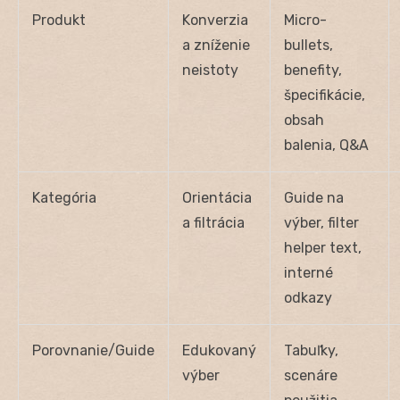
Produkt
Konverzia
Micro-
a zníženie
bullets,
neistoty
benefity,
špecifikácie,
obsah
balenia, Q&A
Kategória
Orientácia
Guide na
a filtrácia
výber, filter
helper text,
interné
odkazy
Porovnanie/Guide
Edukovaný
Tabuľky,
výber
scenáre