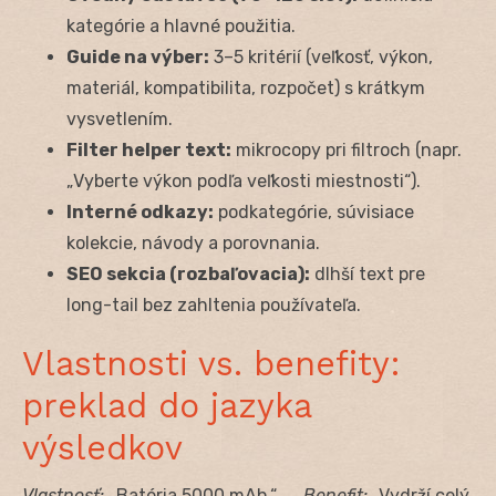
kategórie a hlavné použitia.
Guide na výber:
3–5 kritérií (veľkosť, výkon,
materiál, kompatibilita, rozpočet) s krátkym
vysvetlením.
Filter helper text:
mikrocopy pri filtroch (napr.
„Vyberte výkon podľa veľkosti miestnosti“).
Interné odkazy:
podkategórie, súvisiace
kolekcie, návody a porovnania.
SEO sekcia (rozbaľovacia):
dlhší text pre
long-tail bez zahltenia používateľa.
Vlastnosti vs. benefity:
preklad do jazyka
výsledkov
Vlastnosť:
„Batéria 5000 mAh.“ →
Benefit:
„Vydrží celý