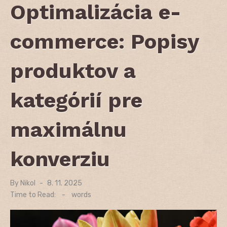
Optimalizácia e-
commerce: Popisy
produktov a
kategórií pre
maximálnu
konverziu
By
Nikol
Posted
8. 11. 2025
on
Time to Read:
-
words