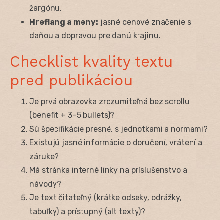
žargónu.
Hreflang a meny:
jasné cenové značenie s
daňou a dopravou pre danú krajinu.
Checklist kvality textu
pred publikáciou
Je prvá obrazovka zrozumiteľná bez scrollu
(benefit + 3–5 bullets)?
Sú špecifikácie presné, s jednotkami a normami?
Existujú jasné informácie o doručení, vrátení a
záruke?
Má stránka interné linky na príslušenstvo a
návody?
Je text čitateľný (krátke odseky, odrážky,
tabuľky) a prístupný (alt texty)?