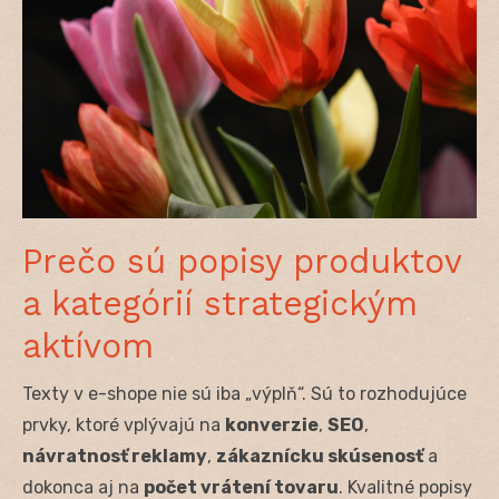
Prečo sú popisy produktov
a kategórií strategickým
aktívom
Texty v e-shope nie sú iba „výplň“. Sú to rozhodujúce
prvky, ktoré vplývajú na
konverzie
,
SEO
,
návratnosť reklamy
,
zákaznícku skúsenosť
a
dokonca aj na
počet vrátení tovaru
. Kvalitné popisy