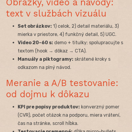
Obrázky, video a návody:
text v službách vizuálu
Set obrázkov:
1) celok, 2) detail materiálu, 3)
mierka v priestore, 4) funkčný detail, 5) UGC.
Video 20–60 s:
demo + titulky; spolupracujte s
textom (hook → dôkaz → CTA).
Manuály a piktogramy:
skrátené kroky s
odkazom na plný návod.
Meranie a A/B testovanie:
od dojmu k dôkazu
KPI pre popisy produktov:
konverzný pomer
(CVR), počet otázok na podporu, miera vrátení,
čas na stránke, scroll hĺbka.
Testovacie premenné:
dĺžka micro-bullets,