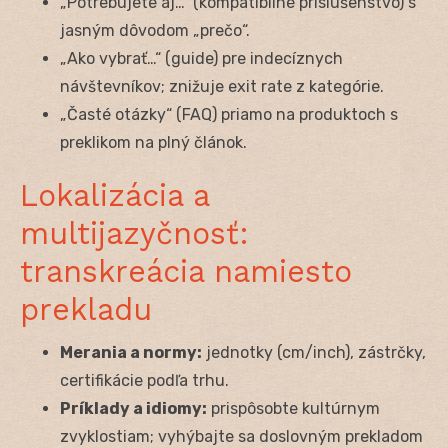
„Potrebujete aj…“ (kompatibilné príslušenstvo) s
jasným dôvodom „prečo“.
„Ako vybrať…“ (guide) pre indecíznych
návštevníkov; znižuje exit rate z kategórie.
„Časté otázky“ (FAQ) priamo na produktoch s
preklikom na plný článok.
Lokalizácia a
multijazyčnosť:
transkreácia namiesto
prekladu
Merania a normy:
jednotky (cm/inch), zástrčky,
certifikácie podľa trhu.
Príklady a idiomy:
prispôsobte kultúrnym
zvyklostiam; vyhýbajte sa doslovným prekladom