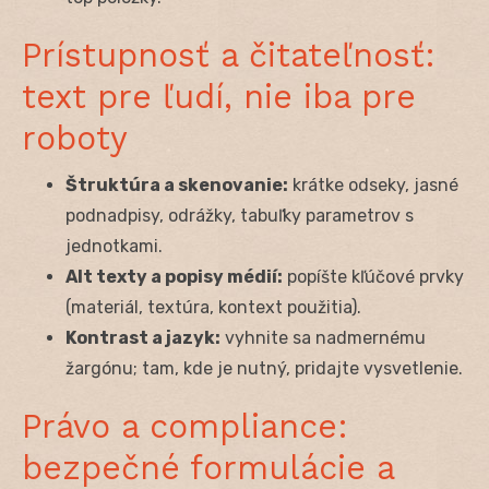
Prístupnosť a čitateľnosť:
text pre ľudí, nie iba pre
roboty
Štruktúra a skenovanie:
krátke odseky, jasné
podnadpisy, odrážky, tabuľky parametrov s
jednotkami.
Alt texty a popisy médií:
popíšte kľúčové prvky
(materiál, textúra, kontext použitia).
Kontrast a jazyk:
vyhnite sa nadmernému
žargónu; tam, kde je nutný, pridajte vysvetlenie.
Právo a compliance:
bezpečné formulácie a