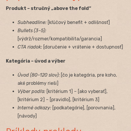
Produkt – stručný „above the fold“
Subheadline:
[kľúčový benefit + odlišnosť]
Bullets (3–5):
[výdrž/rozmer/kompatibilita/garancia]
CTA riadok:
[doručenie + vrátenie + dostupnosť]
Kategória – úvod a výber
Úvod (80–120 slov):
[čo je kategória, pre koho,
aké problémy rieši]
Výber podľa:
[kritérium 1] – [ako vyberať],
[kritérium 2] – [pravidlo], [kritérium 3]
Interné odkazy:
[podkategórie], [porovnania],
[návody]