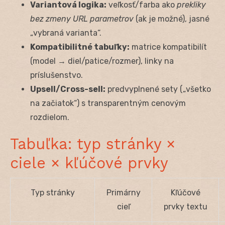
Variantová logika:
veľkosť/farba ako
prekliky
bez zmeny URL parametrov
(ak je možné), jasné
„vybraná varianta“.
Kompatibilitné tabuľky:
matrice kompatibilít
(model → diel/patice/rozmer), linky na
príslušenstvo.
Upsell/Cross-sell:
predvyplnené sety („všetko
na začiatok“) s transparentným cenovým
rozdielom.
Tabuľka: typ stránky ×
ciele × kľúčové prvky
Typ stránky
Primárny
Kľúčové
cieľ
prvky textu