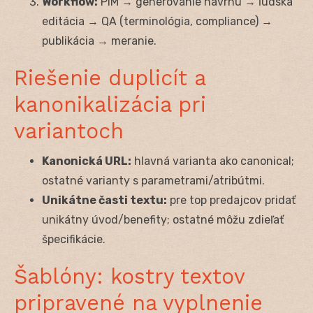
Workflow:
PIM → generovanie návrhu → ľudská
editácia → QA (terminológia, compliance) →
publikácia → meranie.
Riešenie duplicít a
kanonikalizácia pri
variantoch
Kanonická URL:
hlavná varianta ako canonical;
ostatné varianty s parametrami/atribútmi.
Unikátne časti textu:
pre top predajcov pridať
unikátny úvod/benefity; ostatné môžu zdieľať
špecifikácie.
Šablóny: kostry textov
pripravené na vyplnenie