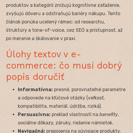
produktov a kategórií znižujú kognitívne zaťaženie,
zvyšujú dôveru a odstraňujú bariéry nákupu. Tento
článok ponúka ucelený rámec: od researchu,
štruktúry a tone-of-voice, cez SEO a prístupnosť, až
po meranie a škálovanie v praxi.
Úlohy textov v e-
commerce: čo musí dobrý
popis doručiť
Informatívna:
presné, porovnateľné parametre
a odpovede na kľúčové otázky (veľkosť,
kompatibilita, materiál, údržba, riziká).
Persuazívna:
preklad vlastností na
benefity
,
sociálne dôkazy, záruky, riešenie námietok.
Navigačná:
prepojenia na súvisiace produkty,