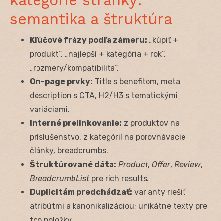
kategórie stránky:
semantika a štruktúra
Kľúčové frázy podľa zámeru:
„kúpiť +
produkt“, „najlepší + kategória + rok“,
„rozmery/kompatibilita“.
On-page prvky:
Title s benefitom, meta
description s CTA, H2/H3 s tematickými
variáciami.
Interné prelinkovanie:
z produktov na
príslušenstvo, z kategórií na porovnávacie
články, breadcrumbs.
Štruktúrované dáta:
Product
,
Offer
,
Review
,
BreadcrumbList
pre rich results.
Duplicitám predchádzať:
varianty riešiť
atribútmi a kanonikalizáciou; unikátne texty pre
top položky.