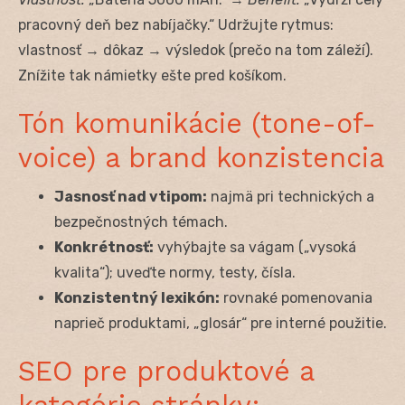
pracovný deň bez nabíjačky.“ Udržujte rytmus:
vlastnosť → dôkaz → výsledok (prečo na tom záleží).
Znížite tak námietky ešte pred košíkom.
Tón komunikácie (tone-of-
voice) a brand konzistencia
Jasnosť nad vtipom:
najmä pri technických a
bezpečnostných témach.
Konkrétnosť:
vyhýbajte sa vágam („vysoká
kvalita“); uveďte normy, testy, čísla.
Konzistentný lexikón:
rovnaké pomenovania
naprieč produktami, „glosár“ pre interné použitie.
SEO pre produktové a