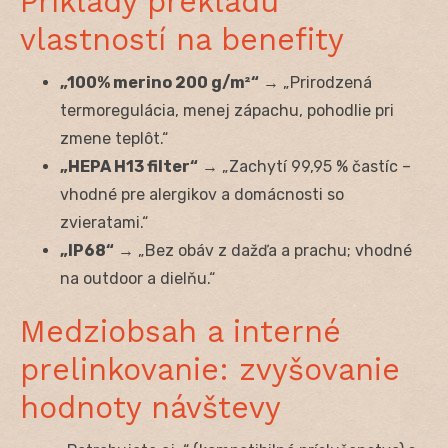
Príklady prekladu
vlastností na benefity
„100% merino 200 g/m²“
→ „Prirodzená
termoregulácia, menej zápachu, pohodlie pri
zmene teplôt.“
„HEPA H13 filter“
→ „Zachytí 99,95 % častíc –
vhodné pre alergikov a domácnosti so
zvieratami.“
„IP68“
→ „Bez obáv z dažďa a prachu; vhodné
na outdoor a dielňu.“
Medziobsah a interné
prelinkovanie: zvyšovanie
hodnoty návštevy