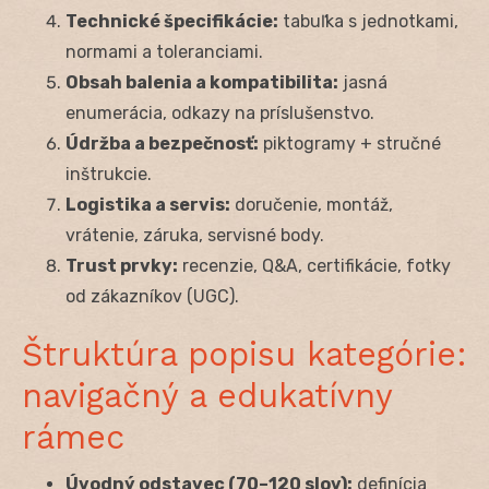
Technické špecifikácie:
tabuľka s jednotkami,
normami a toleranciami.
Obsah balenia a kompatibilita:
jasná
enumerácia, odkazy na príslušenstvo.
Údržba a bezpečnosť:
piktogramy + stručné
inštrukcie.
Logistika a servis:
doručenie, montáž,
vrátenie, záruka, servisné body.
Trust prvky:
recenzie, Q&A, certifikácie, fotky
od zákazníkov (UGC).
Štruktúra popisu kategórie:
navigačný a edukatívny
rámec
Úvodný odstavec (70–120 slov):
definícia