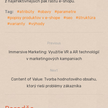
z najefektívnejších pák rastu e-shopu.
Tag:
atribúty
obavy
parametre
popisy produktov v e-shope
seo
štruktúra
varianty
výhody
Previous
Navigácia
Previous
Immersive Marketing: Využitie VR a AR technológií
v
post:
v marketingových kampaniach
článku
Next
Next
Content of Value: Tvorba hodnotového obsahu,
post:
ktorý rieši problémy zákazníka