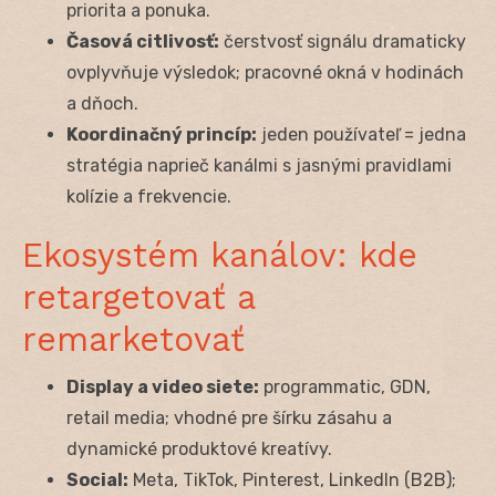
priorita a ponuka.
Časová citlivosť:
čerstvosť signálu dramaticky
ovplyvňuje výsledok; pracovné okná v hodinách
a dňoch.
Koordinačný princíp:
jeden používateľ = jedna
stratégia naprieč kanálmi s jasnými pravidlami
kolízie a frekvencie.
Ekosystém kanálov: kde
retargetovať a
remarketovať
Display a video siete:
programmatic, GDN,
retail media; vhodné pre šírku zásahu a
dynamické produktové kreatívy.
Social:
Meta, TikTok, Pinterest, LinkedIn (B2B);