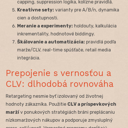
capping, suppression logika, kolízne pravidlá.
Kreatívne sety:
varianty pre A/B/n, dynamika
cien a dostupnosti.
Meranie a experimenty:
holdouty, kalkulácia
inkrementality, hodnotové biddingy.
Škálovanie a automatizácia:
pravidlá podľa
marže/CLV, real-time spúšťače, retail media
integrácia.
Prepojenie s vernosťou a
CLV: dlhodobá rovnováha
Retargeting nesmie byť izolovaný od životnej
hodnoty zákazníka. Použitie
CLV a príspevkových
marží
v ponukových stratégiách bráni preplácaniu
nízkomaržových nákupov a podporuje zmysluplný