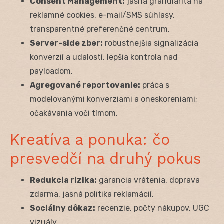
Consent Management:
jasná granularita na
reklamné cookies, e-mail/SMS súhlasy,
transparentné preferenčné centrum.
Server-side zber:
robustnejšia signalizácia
konverzií a udalostí, lepšia kontrola nad
payloadom.
Agregované reportovanie:
práca s
modelovanými konverziami a oneskoreniami;
očakávania voči tímom.
Kreatíva a ponuka: čo
presvedčí na druhý pokus
Redukcia rizika:
garancia vrátenia, doprava
zdarma, jasná politika reklamácií.
Sociálny dôkaz:
recenzie, počty nákupov, UGC
vizuály.