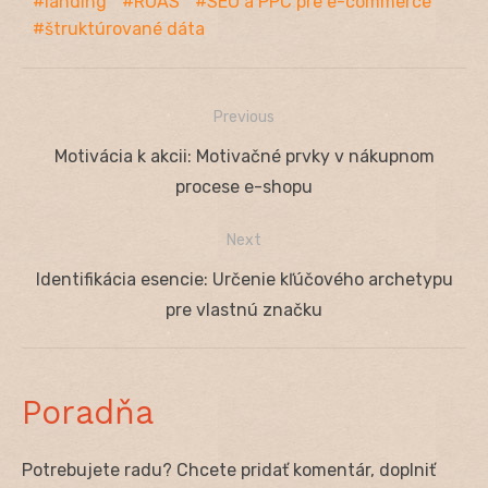
landing
ROAS
SEO a PPC pre e-commerce
štruktúrované dáta
Previous
Navigácia
Previous
Motivácia k akcii: Motivačné prvky v nákupnom
v
post:
procese e-shopu
článku
Next
Next
Identifikácia esencie: Určenie kľúčového archetypu
post:
pre vlastnú značku
Poradňa
Potrebujete radu? Chcete pridať komentár, doplniť