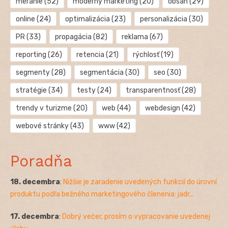
meranie
(52)
moderný marketing
(20)
obsah
(29)
online
(24)
optimalizácia
(23)
personalizácia
(30)
PR
(33)
propagácia
(82)
reklama
(67)
reporting
(26)
retencia
(21)
rýchlosť
(19)
segmenty
(28)
segmentácia
(30)
seo
(30)
stratégie
(34)
testy
(24)
transparentnosť
(28)
trendy v turizme
(20)
web
(44)
webdesign
(42)
webové stránky
(43)
www
(42)
Poradňa
18. decembra
:
Nižšie je zaradenie uvedených funkcií do úrovní
produktu podľa bežného marketingového členenia: jadr...
17. decembra
:
Dobrý večer, prosím o vypracovanie uvedenej