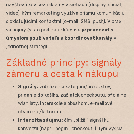
návštevníkov cez reklamy v sietiach (display, social,
video), kým remarketing využíva priamu komunikáciu
s existujúcimi kontaktmi (e-mail, SMS, push). V praxi
sa pojmy často prelínajú; kľúčové je
pracovať s
úmyslom používateľa
a
koordinovať kanály
v
jednotnej stratégii.
Základné princípy: signály
zámeru a cesta k nákupu
Signály:
zobrazenia kategórií/produktov,
pridanie do košíka, začiatok checkoutu, oficiálne
wishlisty, interakcie s obsahom, e-mailové
otvorenia/kliknutia.
Intenzita záujmu:
čím „bližší“ signál ku
konverzii (napr. „begin_checkout“), tým vyššia