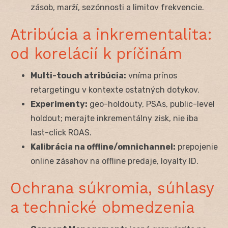
zásob, marží, sezónnosti a limitov frekvencie.
Atribúcia a inkrementalita:
od korelácií k príčinám
Multi-touch atribúcia:
vníma prínos
retargetingu v kontexte ostatných dotykov.
Experimenty:
geo-holdouty, PSAs, public-level
holdout; merajte inkrementálny zisk, nie iba
last-click ROAS.
Kalibrácia na offline/omnichannel:
prepojenie
online zásahov na offline predaje, loyalty ID.
Ochrana súkromia, súhlasy
a technické obmedzenia