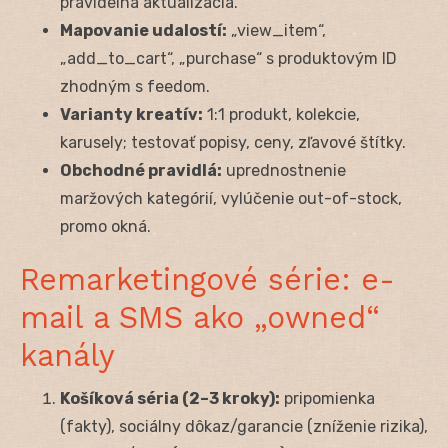
pravidelná aktualizácia.
Mapovanie udalostí:
„view_item“,
„add_to_cart“, „purchase“ s produktovým ID
zhodným s feedom.
Varianty kreatív:
1:1 produkt, kolekcie,
karusely; testovať popisy, ceny, zľavové štítky.
Obchodné pravidlá:
uprednostnenie
maržových kategórií, vylúčenie out-of-stock,
promo okná.
Remarketingové série: e-
mail a SMS ako „owned“
kanály
Košíková séria (2–3 kroky):
pripomienka
(fakty), sociálny dôkaz/garancie (zníženie rizika),