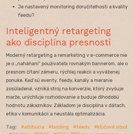
Je nastavený monitoring doručiteľnosti a kvality
feedu?
Inteligentný retargeting
ako disciplína presnosti
Moderný retargeting a remarketing v e-commerce nie
je o „naháňaní“ používateľa rovnakým bannerom, ale o
presnom čítaní zámeru, rýchlej reakcii a vyváženej
ponuke. Keď sú eventy, feedy, kanály a meranie
zosúladené, vzniká stroj na konverzie, ktorý zvyšuje
marže, urýchľuje rozhodovanie a buduje dlhodobú
hodnotu zákazníkov. Základom je disciplína v dátach,
etika v komunikácii a neustála optimalizácia.
Tag:
atribúcia
bidding
feedy
kľúčové slová