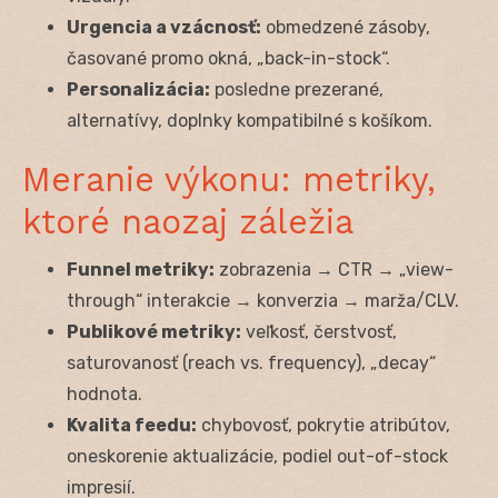
Urgencia a vzácnosť:
obmedzené zásoby,
časované promo okná, „back-in-stock“.
Personalizácia:
posledne prezerané,
alternatívy, doplnky kompatibilné s košíkom.
Meranie výkonu: metriky,
ktoré naozaj záležia
Funnel metriky:
zobrazenia → CTR → „view-
through“ interakcie → konverzia → marža/CLV.
Publikové metriky:
veľkosť, čerstvosť,
saturovanosť (reach vs. frequency), „decay“
hodnota.
Kvalita feedu:
chybovosť, pokrytie atribútov,
oneskorenie aktualizácie, podiel out-of-stock
impresií.