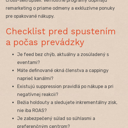
cross-sell/upsell. Vernostné programy dopĺňajú
remarketing o priame odmeny a exkluzívne ponuky
pre opakované nákupy.
Checklist pred spustením
a počas prevádzky
Je feed bez chýb, aktuálny a zosúladený s
eventami?
Máte definované okná členstva a cappingy
naprieč kanálmi?
Existujú suppression pravidlá po nákupe a pri
negatívnej reakcii?
Bežia holdouty a sledujete inkrementálny zisk,
nie iba ROAS?
Je zabezpečený súlad so súhlasmi a
preferenčným centrom?