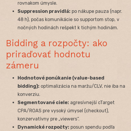
rovnakom úmysle.
Suppression pravidlá:
po nákupe pauza (napr.
48 h), počas komunikácie so supportom stop, v
nočných hodinách rešpekt k tichým hodinám.
Bidding a rozpočty: ako
priraďovať hodnotu
zámeru
Hodnotové ponúkanie (value-based
bidding):
optimalizácia na maržu/CLV, nie iba na
konverziu.
Segmentované ciele:
agresívnejší cTarget
CPA/ROAS pre vysoký úmysel (checkout),
konzervatívny pre „viewers“.
Dynamické rozpočty:
posun spendu podľa