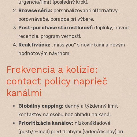
urgencia/limit (posledný krok).
Browse séria:
personalizované alternatívy,
porovnávače, poradca pri výbere.
Post-purchase starostlivosť:
doplnky, návod,
recenzie, program vernosti.
Reaktivácia:
„miss you“ s novinkami a novým
hodnotovým návrhom.
Frekvencia a kolízie:
contact policy naprieč
kanálmi
Globálny capping:
denný a týždenný limit
kontaktov na osobu bez ohľadu na kanál.
Prioritizácia kanálov:
nízkonákladové
(push/e-mail) pred drahými (video/display) pri