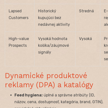
Lapsed
Historický
Stredná
E-
Customers
kupujúci bez
re
nedávnej aktivity
al
High-value
Vysoká hodnota
Vysoká
P
Prospects
košíka/záujmové
kr
signály
se
se
Dynamické produktové
reklamy (DPA) a katalógy
Feed hygiena:
úplné a správne atribúty (ID,
názov, cena, dostupnosť, kategória, brand, GTIN),