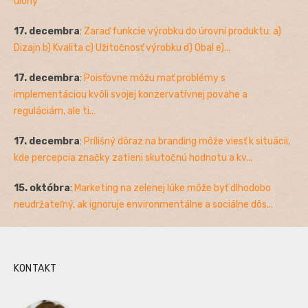
úlohy
17. decembra
:
Zaraď funkcie výrobku do úrovní produktu: a)
Dizajn b) Kvalita c) Užitočnosť výrobku d) Obal e)...
17. decembra
:
Poisťovne môžu mať problémy s
implementáciou kvôli svojej konzervatívnej povahe a
reguláciám, ale ti...
17. decembra
:
Prílišný dôraz na branding môže viesť k situácii,
kde percepcia značky zatieni skutočnú hodnotu a kv...
15. októbra
:
Marketing na zelenej lúke môže byť dlhodobo
neudržateľný, ak ignoruje environmentálne a sociálne dôs...
KONTAKT