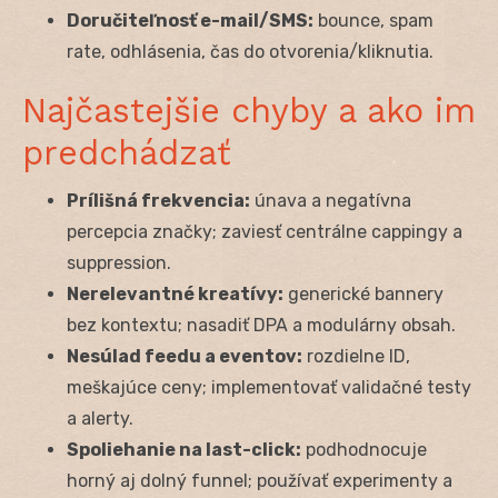
Doručiteľnosť e-mail/SMS:
bounce, spam
rate, odhlásenia, čas do otvorenia/kliknutia.
Najčastejšie chyby a ako im
predchádzať
Prílišná frekvencia:
únava a negatívna
percepcia značky; zaviesť centrálne cappingy a
suppression.
Nerelevantné kreatívy:
generické bannery
bez kontextu; nasadiť DPA a modulárny obsah.
Nesúlad feedu a eventov:
rozdielne ID,
meškajúce ceny; implementovať validačné testy
a alerty.
Spoliehanie na last-click:
podhodnocuje
horný aj dolný funnel; používať experimenty a