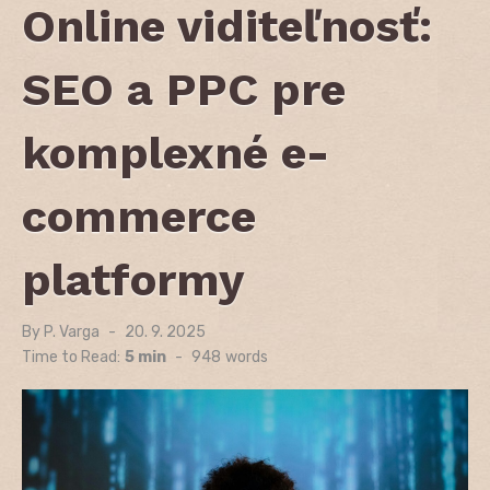
Online viditeľnosť:
SEO a PPC pre
komplexné e-
commerce
platformy
By
P. Varga
Posted
20. 9. 2025
on
Time to Read:
5 min
-
948
words