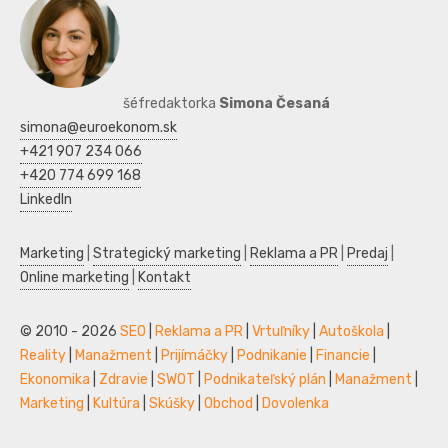
šéfredaktorka
Simona Česaná
simona@euroekonom.sk
+421 907 234 066
+420 774 699 168
LinkedIn
Marketing
|
Strategický marketing
|
Reklama a PR
|
Predaj
|
Online marketing
|
Kontakt
© 2010 - 2026
SEO
|
Reklama a PR
|
Vrtuľníky
|
Autoškola
|
Reality
|
Manažment
|
Prijímáčky
|
Podnikanie
|
Financie
|
Ekonomika
|
Zdravie
|
SWOT
|
Podnikateľský plán
|
Manažment
|
Marketing
|
Kultúra
|
Skúšky
|
Obchod
|
Dovolenka