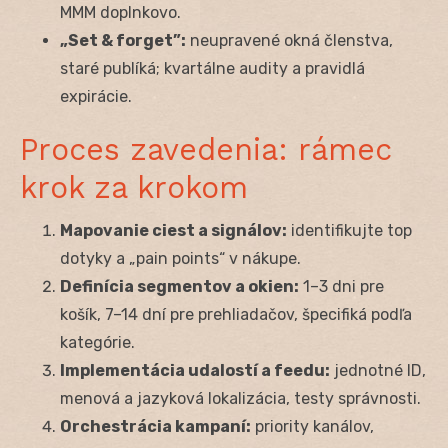
MMM doplnkovo.
„Set & forget”:
neupravené okná členstva,
staré publíká; kvartálne audity a pravidlá
expirácie.
Proces zavedenia: rámec
krok za krokom
Mapovanie ciest a signálov:
identifikujte top
dotyky a „pain points“ v nákupe.
Definícia segmentov a okien:
1–3 dni pre
košík, 7–14 dní pre prehliadačov, špecifiká podľa
kategórie.
Implementácia udalostí a feedu:
jednotné ID,
menová a jazyková lokalizácia, testy správnosti.
Orchestrácia kampaní:
priority kanálov,