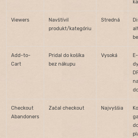
ka
Viewers
Navštívil
Stredná
Di
produkt/kategóriu
al
be
Add-to-
Pridal do košíka
Vysoká
E
Cart
bez nákupu
d
D
n
d
Checkout
Začal checkout
Najvyššia
Ko
Abandoners
ga
do
pl