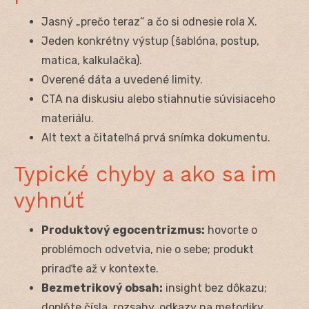
Jasný „prečo teraz“ a čo si odnesie rola X.
Jeden konkrétny výstup (šablóna, postup,
matica, kalkulačka).
Overené dáta a uvedené limity.
CTA na diskusiu alebo stiahnutie súvisiaceho
materiálu.
Alt text a čitateľná prvá snímka dokumentu.
Typické chyby a ako sa im
vyhnúť
Produktový egocentrizmus:
hovorte o
problémoch odvetvia, nie o sebe; produkt
priraďte až v kontexte.
Bezmetrikový obsah:
insight bez dôkazu;
doplňte čísla, rozsahy, odkazy na metodiky.