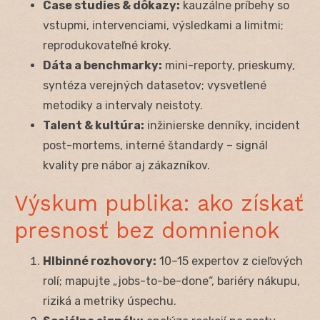
Case studies & dôkazy:
kauzálne príbehy so
vstupmi, intervenciami, výsledkami a limitmi;
reprodukovateľné kroky.
Dáta a benchmarky:
mini-reporty, prieskumy,
syntéza verejných datasetov; vysvetlené
metodiky a intervaly neistoty.
Talent & kultúra:
inžinierske denníky, incident
post-mortems, interné štandardy – signál
kvality pre nábor aj zákazníkov.
Výskum publika: ako získať
presnosť bez domnienok
Hlbinné rozhovory:
10–15 expertov z cieľových
rolí; mapujte „jobs-to-be-done“, bariéry nákupu,
riziká a metriky úspechu.