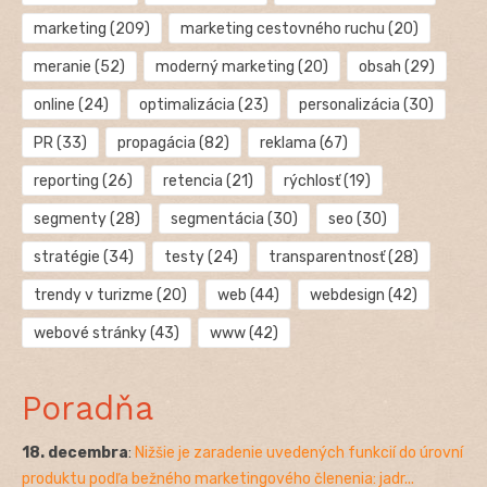
marketing
(209)
marketing cestovného ruchu
(20)
meranie
(52)
moderný marketing
(20)
obsah
(29)
online
(24)
optimalizácia
(23)
personalizácia
(30)
PR
(33)
propagácia
(82)
reklama
(67)
reporting
(26)
retencia
(21)
rýchlosť
(19)
segmenty
(28)
segmentácia
(30)
seo
(30)
stratégie
(34)
testy
(24)
transparentnosť
(28)
trendy v turizme
(20)
web
(44)
webdesign
(42)
webové stránky
(43)
www
(42)
Poradňa
18. decembra
:
Nižšie je zaradenie uvedených funkcií do úrovní
produktu podľa bežného marketingového členenia: jadr...