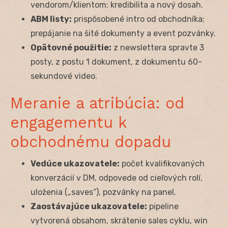
vendorom/klientom; kredibilita a nový dosah.
ABM listy:
prispôsobené intro od obchodníka;
prepájanie na šité dokumenty a event pozvánky.
Opätovné použitie:
z newslettera spravte 3
posty, z postu 1 dokument, z dokumentu 60-
sekundové video.
Meranie a atribúcia: od
engagementu k
obchodnému dopadu
Vedúce ukazovatele:
počet kvalifikovaných
konverzácií v DM, odpovede od cieľových rolí,
uloženia („saves“), pozvánky na panel.
Zaostávajúce ukazovatele:
pipeline
vytvorená obsahom, skrátenie sales cyklu, win