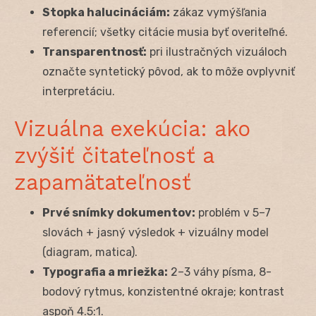
Stopka halucináciám:
zákaz vymýšľania
referencií; všetky citácie musia byť overiteľné.
Transparentnosť:
pri ilustračných vizuáloch
označte syntetický pôvod, ak to môže ovplyvniť
interpretáciu.
Vizuálna exekúcia: ako
zvýšiť čitateľnosť a
zapamätateľnosť
Prvé snímky dokumentov:
problém v 5–7
slovách + jasný výsledok + vizuálny model
(diagram, matica).
Typografia a mriežka:
2–3 váhy písma, 8-
bodový rytmus, konzistentné okraje; kontrast
aspoň 4.5:1.