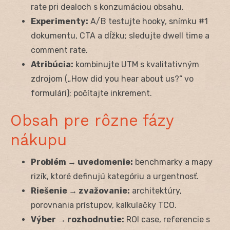
rate pri dealoch s konzumáciou obsahu.
Experimenty:
A/B testujte hooky, snímku #1
dokumentu, CTA a dĺžku; sledujte dwell time a
comment rate.
Atribúcia:
kombinujte UTM s kvalitativným
zdrojom („How did you hear about us?“ vo
formulári); počítajte inkrement.
Obsah pre rôzne fázy
nákupu
Problém → uvedomenie:
benchmarky a mapy
rizík, ktoré definujú kategóriu a urgentnosť.
Riešenie → zvažovanie:
architektúry,
porovnania prístupov, kalkulačky TCO.
Výber → rozhodnutie:
ROI case, referencie s