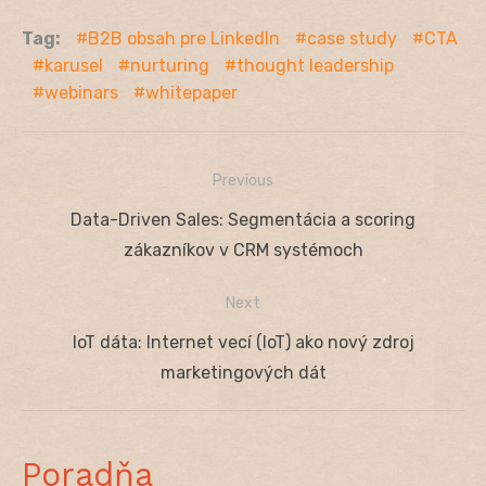
Tag:
B2B obsah pre LinkedIn
case study
CTA
karusel
nurturing
thought leadership
webinars
whitepaper
Previous
Navigácia
Previous
Data-Driven Sales: Segmentácia a scoring
v
post:
zákazníkov v CRM systémoch
článku
Next
Next
IoT dáta: Internet vecí (IoT) ako nový zdroj
post:
marketingových dát
Poradňa