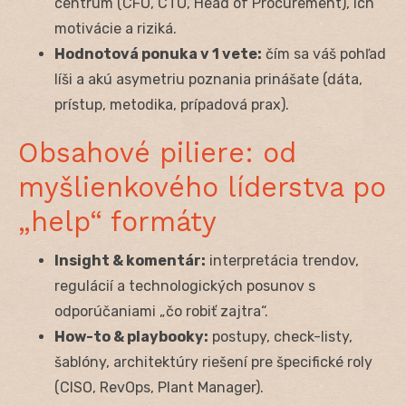
centrum (CFO, CTO, Head of Procurement), ich
motivácie a riziká.
Hodnotová ponuka v 1 vete:
čím sa váš pohľad
líši a akú asymetriu poznania prinášate (dáta,
prístup, metodika, prípadová prax).
Obsahové piliere: od
myšlienkového líderstva po
„help“ formáty
Insight & komentár:
interpretácia trendov,
regulácií a technologických posunov s
odporúčaniami „čo robiť zajtra“.
How-to & playbooky:
postupy, check-listy,
šablóny, architektúry riešení pre špecifické roly
(CISO, RevOps, Plant Manager).