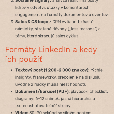
Sociálne signály:
analýza reakcií na posty
lídrov v odvetví, otázky v komentároch,
engagement na formáty dokumentov a eventov.
Sales & CS loop:
z CRM vytiahnite časté
námietky, stratené dôvody („loss reasons“) a
témy, ktoré skracujú sales cyklus.
Formáty LinkedIn a kedy
ich použiť
Textový post (1 200–2 000 znakov):
rýchle
insighty, frameworky, prepojenie na diskusiu;
úvodné 2 riadky musia niesť hodnotu.
Dokument/karusel (PDF):
playbook, checklist,
diagramy; 6–12 snímok, jasná hierarchia a
„screenshotovateľné“ strany.
Video:
30–90 sekúnd so silným hookom;