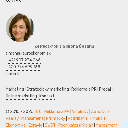
KONTAKT
šéfredaktorka
Simona Česaná
simona@euroekonom.sk
+421 907 234 066
+420 774 699 168
LinkedIn
Marketing
|
Strategický marketing
|
Reklama a PR
|
Predaj
|
Online marketing
|
Kontakt
© 2010 - 2026
SEO
|
Reklama a PR
|
Vrtuľníky
|
Autoškola
|
Reality
|
Manažment
|
Prijímáčky
|
Podnikanie
|
Financie
|
Ekonomika
|
Zdravie
|
SWOT
|
Podnikateľský plán
|
Manažment
|