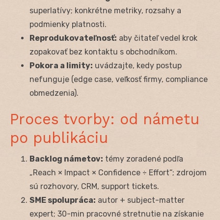
superlatívy; konkrétne metriky, rozsahy a
podmienky platnosti.
Reprodukovateľnosť:
aby čitateľ vedel krok
zopakovať bez kontaktu s obchodníkom.
Pokora a limity:
uvádzajte, kedy postup
nefunguje (edge case, veľkosť firmy, compliance
obmedzenia).
Proces tvorby: od námetu
po publikáciu
Backlog námetov:
témy zoradené podľa
„Reach × Impact × Confidence ÷ Effort“; zdrojom
sú rozhovory, CRM, support tickets.
SME spolupráca:
autor + subject-matter
expert; 30-min pracovné stretnutie na získanie