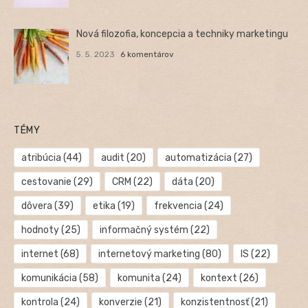
Nová filozofia, koncepcia a techniky marketingu
5. 5. 2023
6 komentárov
TÉMY
atribúcia
(44)
audit
(20)
automatizácia
(27)
cestovanie
(29)
CRM
(22)
dáta
(20)
dôvera
(39)
etika
(19)
frekvencia
(24)
hodnoty
(25)
informačný systém
(22)
internet
(68)
internetový marketing
(80)
IS
(22)
komunikácia
(58)
komunita
(24)
kontext
(26)
kontrola
(24)
konverzie
(21)
konzistentnosť
(21)