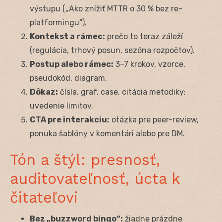
výstupu („Ako znížiť MTTR o 30 % bez re-
platformingu“).
Kontekst a rámec:
prečo to teraz záleží
(regulácia, trhový posun, sezóna rozpočtov).
Postup alebo rámec:
3–7 krokov, vzorce,
pseudokód, diagram.
Dôkaz:
čísla, graf, case, citácia metodiky;
uvedenie limitov.
CTA pre interakciu:
otázka pre peer-review,
ponuka šablóny v komentári alebo pre DM.
Tón a štýl: presnosť,
auditovateľnosť, úcta k
čitateľovi
Bez „buzzword bingo“:
žiadne prázdne