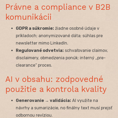
Právne a compliance v B2B
komunikácii
GDPR a súkromie:
žiadne osobné údaje v
príkladoch; anonymizované dáta; súhlas pre
newsletter mimo LinkedIn.
Regulované odvetvia:
schvaľovanie claimov,
disclaimery, obmedzenia ponúk; interný „pre-
clearance“ proces.
AI v obsahu: zodpovedné
použitie a kontrola kvality
Generovanie → validácia:
AI využite na
návrhy a sumarizácie, no finálny text musí prejsť
odbornou revíziou.