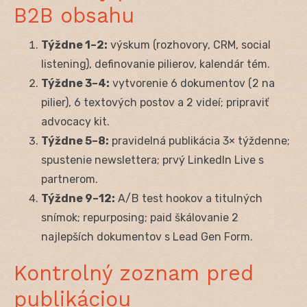
B2B obsahu
Týždne 1–2:
výskum (rozhovory, CRM, social
listening), definovanie pilierov, kalendár tém.
Týždne 3–4:
vytvorenie 6 dokumentov (2 na
pilier), 6 textových postov a 2 videí; pripraviť
advocacy kit.
Týždne 5–8:
pravidelná publikácia 3× týždenne;
spustenie newslettera; prvý LinkedIn Live s
partnerom.
Týždne 9–12:
A/B test hookov a titulných
snímok; repurposing; paid škálovanie 2
najlepších dokumentov s Lead Gen Form.
Kontrolný zoznam pred
publikáciou