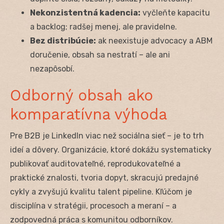
Nekonzistentná kadencia:
vyčleňte kapacitu
a backlog; radšej menej, ale pravidelne.
Bez distribúcie:
ak neexistuje advocacy a ABM
doručenie, obsah sa nestratí – ale ani
nezapôsobí.
Odborný obsah ako
komparatívna výhoda
Pre B2B je LinkedIn viac než sociálna sieť – je to trh
ideí a dôvery. Organizácie, ktoré dokážu systematicky
publikovať auditovateľné, reprodukovateľné a
praktické znalosti, tvoria dopyt, skracujú predajné
cykly a zvyšujú kvalitu talent pipeline. Kľúčom je
disciplína v stratégii, procesoch a meraní – a
zodpovedná práca s komunitou odborníkov.