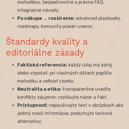
metodikou, bezpečnostné a právne FAQ,
integračné návody.
Po nákupe → rozšírenie:
advanced playbooky,
roadmapy, komunita power-userov.
Štandardy kvality a
editoriálne zásady
Faktická referencia:
každý údaj má zdroj
alebo výpočet; pri vlastných dátach popíšte
metodiku a veľkosť vzorky.
Neutralita a etika:
transparentne uveďte
konflikty záujmov; rozlišujte názor a fakt.
Prístupnosť:
nepoužívajte text v obrázkoch ako
jediný nosič informácie; poskytujte textové
alternatívy.