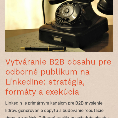
Vytváranie B2B obsahu pre
odborné publikum na
LinkedIne: stratégia,
formáty a exekúcia
LinkedIn je primárnym kanálom pre B2B myslenie
lídrov, generovanie dopytu a budovanie reputácie
tímov a značiek. Odborné publikum vyžaduje obsah s