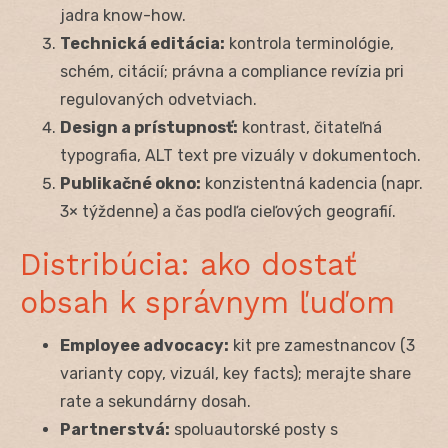
jadra know-how.
Technická editácia:
kontrola terminológie,
schém, citácií; právna a compliance revízia pri
regulovaných odvetviach.
Design a prístupnosť:
kontrast, čitateľná
typografia, ALT text pre vizuály v dokumentoch.
Publikačné okno:
konzistentná kadencia (napr.
3× týždenne) a čas podľa cieľových geografií.
Distribúcia: ako dostať
obsah k správnym ľuďom
Employee advocacy:
kit pre zamestnancov (3
varianty copy, vizuál, key facts); merajte share
rate a sekundárny dosah.
Partnerstvá:
spoluautorské posty s