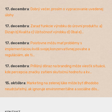
17. decembra
:
Dobrý večer, prosím o vypracovanie uvedenej
úlohy
17. decembra
:
Zaraď funkcie výrobku do úrovní produktu: a)
Dizajn b) Kvalita c) Užitočnosť výrobku d) Obal e)...
17. decembra
:
Poisťovne môžu mať problémy s
implementáciou kvôli svojej konzervatívnej povahe a
reguláciám, ale ti...
17. decembra
:
Prílišný dôraz na branding môže viesť k situácii,
kde percepcia značky zatieni skutočnú hodnotu a kv...
15. októbra
:
Marketing na zelenej lúke môže byť dlhodobo
neudržateľný, ak ignoruje environmentálne a sociálne dôs...