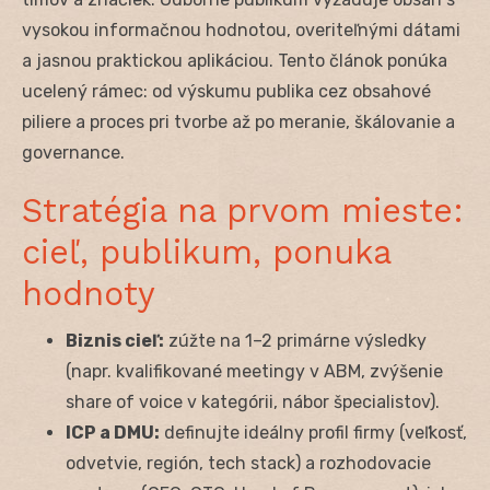
vysokou informačnou hodnotou, overiteľnými dátami
a jasnou praktickou aplikáciou. Tento článok ponúka
ucelený rámec: od výskumu publika cez obsahové
piliere a proces pri tvorbe až po meranie, škálovanie a
governance.
Stratégia na prvom mieste:
cieľ, publikum, ponuka
hodnoty
Biznis cieľ:
zúžte na 1–2 primárne výsledky
(napr. kvalifikované meetingy v ABM, zvýšenie
share of voice v kategórii, nábor špecialistov).
ICP a DMU:
definujte ideálny profil firmy (veľkosť,
odvetvie, región, tech stack) a rozhodovacie