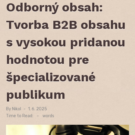
Odborný obsah:
Tvorba B2B obsahu
s vysokou pridanou
hodnotou pre
špecializované
publikum
By
Nikol
Posted
1. 6. 2025
on
Time to Read:
-
words