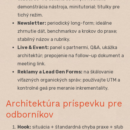
demonštrácia nástroja, minitutorial; titulky pre
tichý režim.
Newsletter:
periodický long-form; ideálne
zhrnutie dát, benchmarkov a krokov do praxe;
stabilný názov a rubriky.
Live & Event:
panel s partnermi, Q&A, ukážka
architektúr; prepojenie na follow-up dokument a
meeting link.
Reklamy a Lead Gen Forms:
na škálovanie
víťazných organických správ; používajte UTM a
kontrolné geá pre meranie inkrementality.
Architektúra príspevku pre
odborníkov
Hook:
situácia + štandardná chyba praxe + sľub