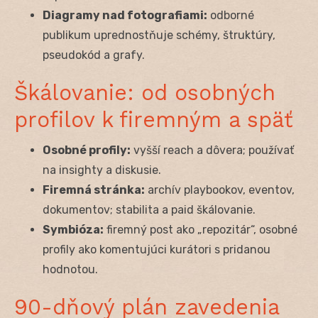
Diagramy nad fotografiami:
odborné
publikum uprednostňuje schémy, štruktúry,
pseudokód a grafy.
Škálovanie: od osobných
profilov k firemným a späť
Osobné profily:
vyšší reach a dôvera; používať
na insighty a diskusie.
Firemná stránka:
archív playbookov, eventov,
dokumentov; stabilita a paid škálovanie.
Symbióza:
firemný post ako „repozitár“, osobné
profily ako komentujúci kurátori s pridanou
hodnotou.
90-dňový plán zavedenia