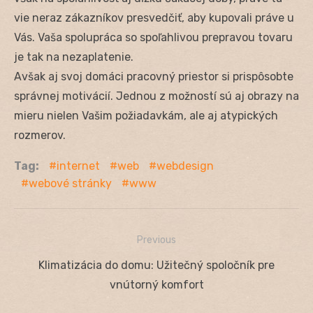
vie neraz zákazníkov presvedčiť, aby kupovali práve u
Vás. Vaša spolupráca so spoľahlivou prepravou tovaru
je tak na nezaplatenie.
Avšak aj svoj domáci pracovný priestor si prispôsobte
správnej motivácií. Jednou z možností sú aj obrazy na
mieru nielen Vašim požiadavkám, ale aj atypických
rozmerov.
Tag:
internet
web
webdesign
webové stránky
www
Previous
Navigácia
Previous
Klimatizácia do domu: Užitečný spoločník pre
v
post:
vnútorný komfort
článku