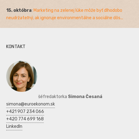
15. októbra
:
Marketing na zelenej lúke môže byť dlhodobo
neudržateľný, ak ignoruje environmentálne a sociálne dôs...
KONTAKT
šéfredaktorka
Simona Česaná
simona@euroekonom.sk
+421 907 234 066
+420 774 699 168
LinkedIn