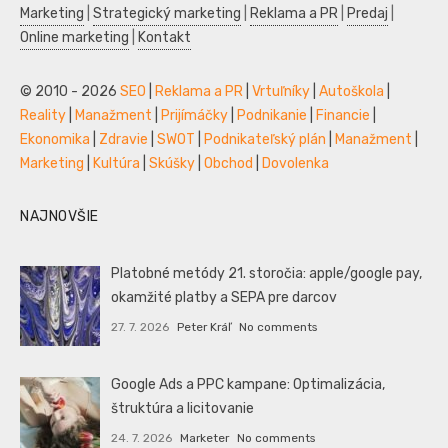
Marketing
|
Strategický marketing
|
Reklama a PR
|
Predaj
|
Online marketing
|
Kontakt
© 2010 - 2026
SEO
|
Reklama a PR
|
Vrtuľníky
|
Autoškola
|
Reality
|
Manažment
|
Prijímáčky
|
Podnikanie
|
Financie
|
Ekonomika
|
Zdravie
|
SWOT
|
Podnikateľský plán
|
Manažment
|
Marketing
|
Kultúra
|
Skúšky
|
Obchod
|
Dovolenka
NAJNOVŠIE
Platobné metódy 21. storočia: apple/google pay,
okamžité platby a SEPA pre darcov
27. 7. 2026
Peter Kráľ
No comments
Google Ads a PPC kampane: Optimalizácia,
štruktúra a licitovanie
24. 7. 2026
Marketer
No comments