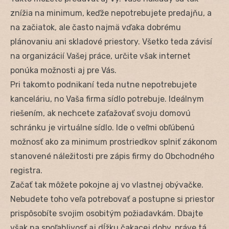
znížia na minimum, keďže nepotrebujete predajňu, a
na začiatok, ale často najmä vďaka dobrému
plánovaniu ani skladové priestory. Všetko teda závisí
na organizácií Vašej práce, určite však internet
ponúka možnosti aj pre Vás.
Pri takomto podnikaní teda nutne nepotrebujete
kanceláriu, no Vaša firma sídlo potrebuje. Ideálnym
riešením, ak nechcete zaťažovať svoju domovú
schránku je virtuálne sídlo. Ide o veľmi obľúbenú
možnosť ako za minimum prostriedkov splniť zákonom
stanovené náležitosti pre zápis firmy do Obchodného
registra.
Začať tak môžete pokojne aj vo vlastnej obývačke.
Nebudete toho veľa potrebovať a postupne si priestor
prispôsobíte svojim osobitým požiadavkám. Dbajte
však na spoľahlivosť aj dĺžku čakacej doby, práve tá