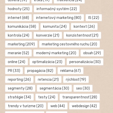
dôvera
(39)
etika
(19)
frekvencia
(24)
hodnoty
(25)
informačný systém
(22)
internet
(68)
internetový marketing
(80)
IS
(22)
komunikácia
(58)
komunita
(24)
kontext
(26)
kontrola
(24)
konverzie
(21)
konzistentnosť
(21)
marketing
(209)
marketing cestovného ruchu
(20)
meranie
(52)
moderný marketing
(20)
obsah
(29)
online
(24)
optimalizácia
(23)
personalizácia
(30)
PR
(33)
propagácia
(82)
reklama
(67)
reporting
(26)
retencia
(21)
rýchlosť
(19)
segmenty
(28)
segmentácia
(30)
seo
(30)
stratégie
(34)
testy
(24)
transparentnosť
(28)
trendy v turizme
(20)
web
(44)
webdesign
(42)