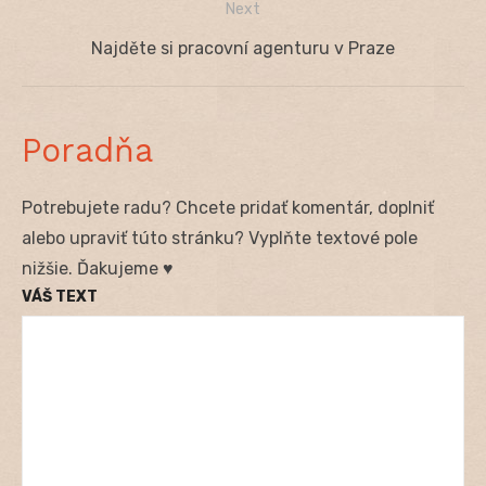
Next
Next
Najděte si pracovní agenturu v Praze
post:
Poradňa
Potrebujete radu? Chcete pridať komentár, doplniť
alebo upraviť túto stránku? Vyplňte textové pole
nižšie. Ďakujeme ♥
VÁŠ TEXT