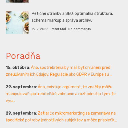
Petičné stránky a SEO: optimálna štruktúra,
schema markup a správa archívu
19. 7. 2026
Peter Kráľ
No comments
Poradňa
15. októbra
:
Áno, spotrebitelia by mali byť chránení pred
zneužívaním ich údajov. Regulácie ako GDPR v Európe sú ...
29. septembra
:
Áno, existuje argument, že značky môžu
manipulovať spotrebiteľské vnímanie a rozhodnutia tým, že
vyu...
29. septembra
:
Zatiaľ čo mikromarketing sa zameriava na
špecifické potreby jednotlivých subjektov a môže prispieť k...