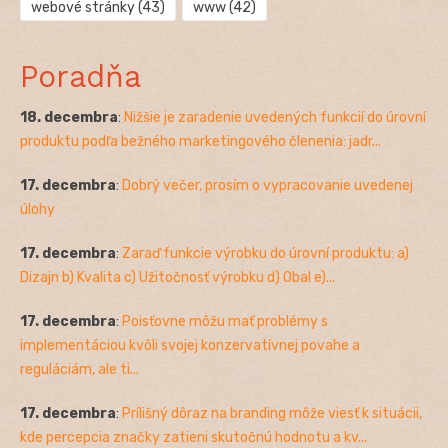
webové stránky
(43)
www
(42)
Poradňa
18. decembra
:
Nižšie je zaradenie uvedených funkcií do úrovní
produktu podľa bežného marketingového členenia: jadr...
17. decembra
:
Dobrý večer, prosím o vypracovanie uvedenej
úlohy
17. decembra
:
Zaraď funkcie výrobku do úrovní produktu: a)
Dizajn b) Kvalita c) Užitočnosť výrobku d) Obal e)...
17. decembra
:
Poisťovne môžu mať problémy s
implementáciou kvôli svojej konzervatívnej povahe a
reguláciám, ale ti...
17. decembra
:
Prílišný dôraz na branding môže viesť k situácii,
kde percepcia značky zatieni skutočnú hodnotu a kv...