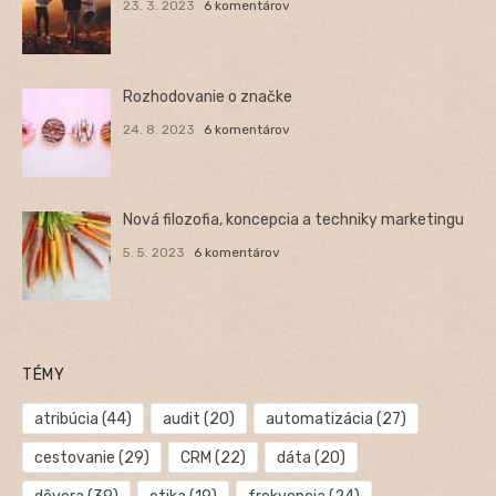
23. 3. 2023
6 komentárov
Rozhodovanie o značke
24. 8. 2023
6 komentárov
Nová filozofia, koncepcia a techniky marketingu
5. 5. 2023
6 komentárov
TÉMY
atribúcia
(44)
audit
(20)
automatizácia
(27)
cestovanie
(29)
CRM
(22)
dáta
(20)