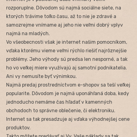
rozporuplne. Dôvodom sú najmä sociálne siete, na
ktorých trávime toľko času, až to nie je zdravé a
samozrejme vnímame aj jeho nie veľmi dobrý vplyv
najmä na mladých.
Vo všeobecnosti však je internet našim pomocníkom,
vďaka ktorému vieme veľmi rýchlo riešiť najrôznejšie
problémy. Jeho výhody sú predsa len nesporné, a tak
ho vo veľkej miere využívajú aj samotní podnikatelia.
Ani vy nemusíte byť výnimkou.
Najmä predaj prostredníctvom e-shopov sa teší veľkej
popularite. Dôvodom je najmä uponáhľaná doba, kedy
jednoducho nemáme čas hľadať v kamenných
obchodoch to správne oblečenie, či elektroniku.
Internet sa tak presadzuje aj vďaka výhodnejšej cene
produktov.
Takto môžete predávať aj Vy. Vaše náklady sa tak