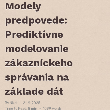
Modely
predpovede:
Prediktívne
modelovanie
zákazníckeho
správania na
základe dát
By
Nikol
Posted
21. 9. 2025
on
Time to Read:
5 min
-
1099
words