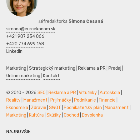
šéfredaktorka
Simona Česaná
simona@euroekonom.sk
+421 907 234 066
+420 774 699 168
LinkedIn
Marketing
|
Strategický marketing
|
Reklama a PR
|
Predaj
|
Online marketing
|
Kontakt
© 2010 - 2026
SEO
|
Reklama a PR
|
Vrtuľníky
|
Autoškola
|
Reality
|
Manažment
|
Prijímáčky
|
Podnikanie
|
Financie
|
Ekonomika
|
Zdravie
|
SWOT
|
Podnikateľský plán
|
Manažment
|
Marketing
|
Kultúra
|
Skúšky
|
Obchod
|
Dovolenka
NAJNOVŠIE