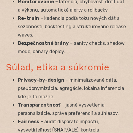
Monitorovanie
– latencia, chybovosť, drift dát
a výkonu, automatické alerty a rollbacky.
Re-train
– kadencia podľa toku nových dát a
sezónnosti; backtesting a štruktúrované release
waves.
Bezpečnostné brány
– sanity checks, shadow
mode, canary deploy.
Súlad, etika a súkromie
Privacy-by-design
– minimalizované dáta,
pseudonymizácia, agregácie, lokálna inferencia
kde je to možné.
Transparentnosť
– jasné vysvetlenia
personalizácie, správa preferencií a súhlasov.
Fairness
– audit disparate impactu,
vysvetliteľnosť (SHAP/ALE), kontrola