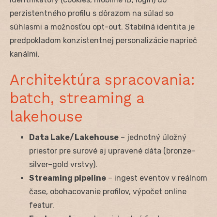
perzistentného profilu s dôrazom na súlad so
súhlasmi a možnosťou opt-out. Stabilná identita je
predpokladom konzistentnej personalizácie naprieč
kanálmi.
Architektúra spracovania:
batch, streaming a
lakehouse
Data Lake/Lakehouse
– jednotný úložný
priestor pre surové aj upravené dáta (bronze–
silver–gold vrstvy).
Streaming pipeline
– ingest eventov v reálnom
čase, obohacovanie profilov, výpočet online
featur.