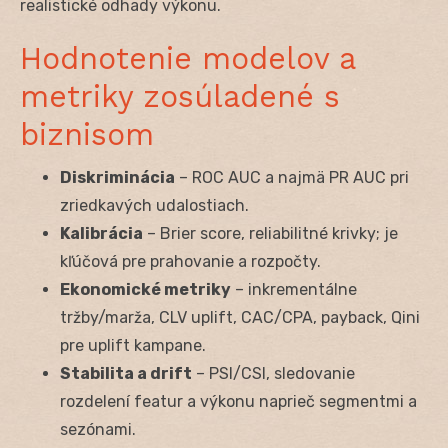
realistické odhady výkonu.
Hodnotenie modelov a
metriky zosúladené s
biznisom
Diskriminácia
– ROC AUC a najmä PR AUC pri
zriedkavých udalostiach.
Kalibrácia
– Brier score, reliabilitné krivky; je
kľúčová pre prahovanie a rozpočty.
Ekonomické metriky
– inkrementálne
tržby/marža, CLV uplift, CAC/CPA, payback, Qini
pre uplift kampane.
Stabilita a drift
– PSI/CSI, sledovanie
rozdelení featur a výkonu naprieč segmentmi a
sezónami.