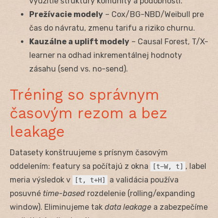
využitie štruktúry komunity a podobnosti.
Prežívacie modely
– Cox/BG-NBD/Weibull pre
čas do návratu, zmenu tarifu a riziko churnu.
Kauzálne a uplift modely
– Causal Forest, T/X-
learner na odhad inkrementálnej hodnoty
zásahu (send vs. no-send).
Tréning so správnym
časovým rezom a bez
leakage
Datasety konštruujeme s prísnym časovým
oddelením: featury sa počítajú z okna
, label
[t−W, t]
meria výsledok v
a validácia používa
[t, t+H]
posuvné
time-based
rozdelenie (rolling/expanding
window). Eliminujeme tak
data leakage
a zabezpečíme