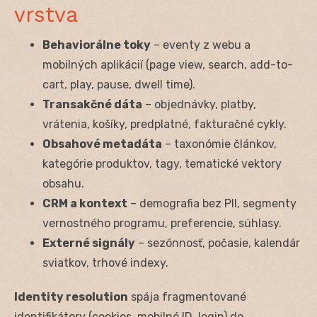
vrstva
Behaviorálne toky
– eventy z webu a
mobilných aplikácií (page view, search, add-to-
cart, play, pause, dwell time).
Transakčné dáta
– objednávky, platby,
vrátenia, košíky, predplatné, fakturačné cykly.
Obsahové metadáta
– taxonómie článkov,
kategórie produktov, tagy, tematické vektory
obsahu.
CRM a kontext
– demografia bez PII, segmenty
vernostného programu, preferencie, súhlasy.
Externé signály
– sezónnosť, počasie, kalendár
sviatkov, trhové indexy.
Identity resolution
spája fragmentované
identifikátory (cookies, mobilné ID, login) do