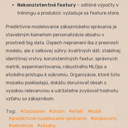
Nekonzistentné featury
– odlišné výpočty v
tréningu a produkcii; vyžaduje sa feature store.
Prediktívne modelovanie zákazníckeho správania je
stavebným kameňom personalizácie obsahu v
prostredí big data. Úspech nepramení iba z presnosti
modelu, ale z celkovej súhry: kvalitných dát, stabilnej
identitnej vrstvy, konzistentných featur, správnych
metrík, experimentovania, robustného MLOps a
etického prístupu k súkromiu. Organizácie, ktoré túto
mozaiku poskladajú, dokážu doručovať obsah s
vysokou relevanciou a udržateľne zvyšovať hodnotu
vzťahu so zákazníkom.
Tag:
časovanie
churn
efekt
košík
prediktívne modelovanie správania
propensity
sekvencie
zásahy