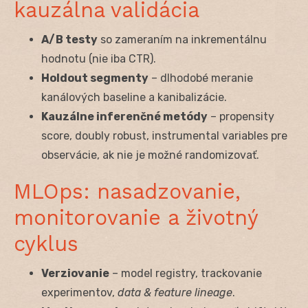
kauzálna validácia
A/B testy
so zameraním na inkrementálnu
hodnotu (nie iba CTR).
Holdout segmenty
– dlhodobé meranie
kanálových baseline a kanibalizácie.
Kauzálne inferenčné metódy
– propensity
score, doubly robust, instrumental variables pre
observácie, ak nie je možné randomizovať.
MLOps: nasadzovanie,
monitorovanie a životný
cyklus
Verziovanie
– model registry, trackovanie
experimentov,
data & feature lineage
.