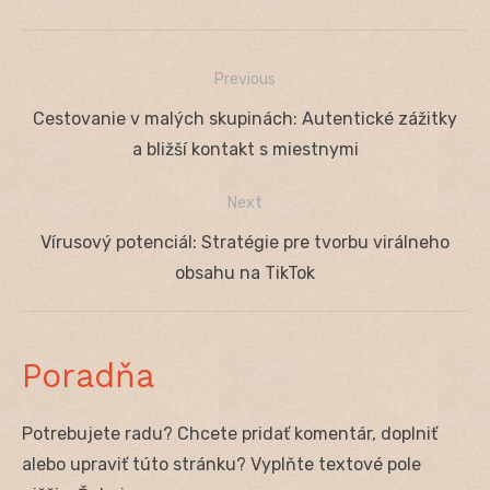
Previous
Navigácia
Previous
Cestovanie v malých skupinách: Autentické zážitky
v
post:
a bližší kontakt s miestnymi
článku
Next
Next
Vírusový potenciál: Stratégie pre tvorbu virálneho
post:
obsahu na TikTok
Poradňa
Potrebujete radu? Chcete pridať komentár, doplniť
alebo upraviť túto stránku? Vyplňte textové pole