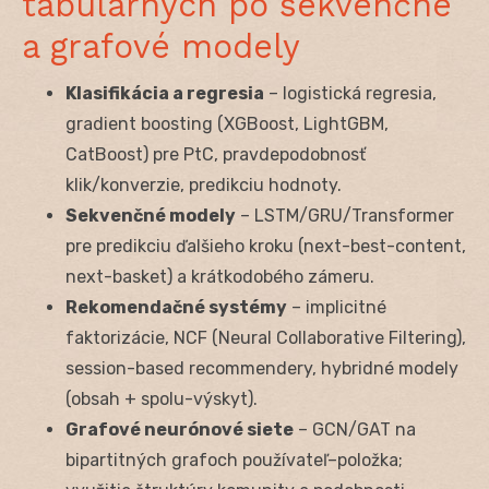
tabulárnych po sekvenčné
a grafové modely
Klasifikácia a regresia
– logistická regresia,
gradient boosting (XGBoost, LightGBM,
CatBoost) pre PtC, pravdepodobnosť
klik/konverzie, predikciu hodnoty.
Sekvenčné modely
– LSTM/GRU/Transformer
pre predikciu ďalšieho kroku (next-best-content,
next-basket) a krátkodobého zámeru.
Rekomendačné systémy
– implicitné
faktorizácie, NCF (Neural Collaborative Filtering),
session-based recommendery, hybridné modely
(obsah + spolu-výskyt).
Grafové neurónové siete
– GCN/GAT na
bipartitných grafoch používateľ–položka;