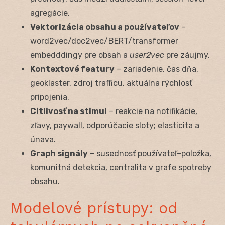
agregácie.
Vektorizácia obsahu a používateľov
–
word2vec/doc2vec/BERT/transformer
embedddingy pre obsah a
user2vec
pre záujmy.
Kontextové featury
– zariadenie, čas dňa,
geoklaster, zdroj trafficu, aktuálna rýchlosť
pripojenia.
Citlivosť na stimul
– reakcie na notifikácie,
zľavy, paywall, odporúčacie sloty; elasticita a
únava.
Graph signály
– susednosť používateľ–položka,
komunitná detekcia, centralita v grafe spotreby
obsahu.
Modelové prístupy: od