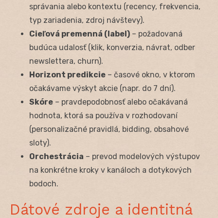
správania alebo kontextu (recency, frekvencia,
typ zariadenia, zdroj návštevy).
Cieľová premenná (label)
– požadovaná
budúca udalosť (klik, konverzia, návrat, odber
newslettera, churn).
Horizont predikcie
– časové okno, v ktorom
očakávame výskyt akcie (napr. do 7 dní).
Skóre
– pravdepodobnosť alebo očakávaná
hodnota, ktorá sa používa v rozhodovaní
(personalizačné pravidlá, bidding, obsahové
sloty).
Orchestrácia
– prevod modelových výstupov
na konkrétne kroky v kanáloch a dotykových
bodoch.
Dátové zdroje a identitná