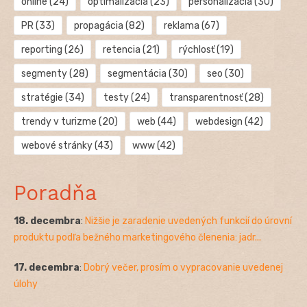
online
(24)
optimalizácia
(23)
personalizácia
(30)
PR
(33)
propagácia
(82)
reklama
(67)
reporting
(26)
retencia
(21)
rýchlosť
(19)
segmenty
(28)
segmentácia
(30)
seo
(30)
stratégie
(34)
testy
(24)
transparentnosť
(28)
trendy v turizme
(20)
web
(44)
webdesign
(42)
webové stránky
(43)
www
(42)
Poradňa
18. decembra
:
Nižšie je zaradenie uvedených funkcií do úrovní
produktu podľa bežného marketingového členenia: jadr...
17. decembra
:
Dobrý večer, prosím o vypracovanie uvedenej
úlohy