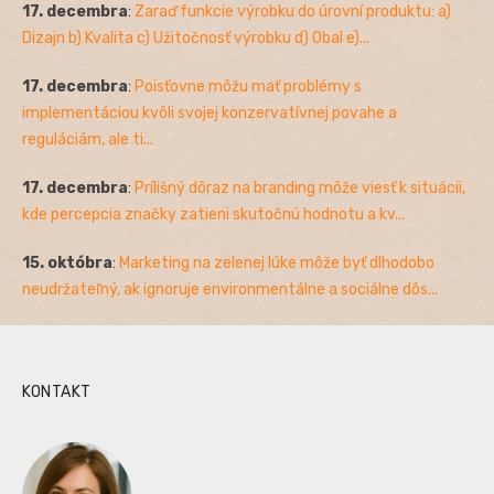
17. decembra
:
Zaraď funkcie výrobku do úrovní produktu: a)
Dizajn b) Kvalita c) Užitočnosť výrobku d) Obal e)...
17. decembra
:
Poisťovne môžu mať problémy s
implementáciou kvôli svojej konzervatívnej povahe a
reguláciám, ale ti...
17. decembra
:
Prílišný dôraz na branding môže viesť k situácii,
kde percepcia značky zatieni skutočnú hodnotu a kv...
15. októbra
:
Marketing na zelenej lúke môže byť dlhodobo
neudržateľný, ak ignoruje environmentálne a sociálne dôs...
KONTAKT