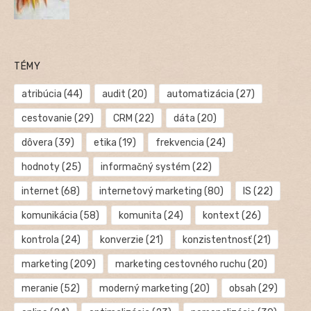
TÉMY
atribúcia
(44)
audit
(20)
automatizácia
(27)
cestovanie
(29)
CRM
(22)
dáta
(20)
dôvera
(39)
etika
(19)
frekvencia
(24)
hodnoty
(25)
informačný systém
(22)
internet
(68)
internetový marketing
(80)
IS
(22)
komunikácia
(58)
komunita
(24)
kontext
(26)
kontrola
(24)
konverzie
(21)
konzistentnosť
(21)
marketing
(209)
marketing cestovného ruchu
(20)
meranie
(52)
moderný marketing
(20)
obsah
(29)