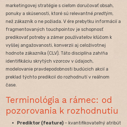
marketingovej stratégie s cieľom doručovať obsah,
ponuky a skúsenosti, ktoré sú relevantné
predtým
,
než zákazník o ne požiada. V ére prebytku informácií a
fragmentovaných touchpointov je schopnosť
predikovať potreby a zámer používateľov kľúčom k
vyššej angažovanosti, konverzii aj celoživotnej
hodnote zákazníka (CLV). Táto disciplína zahŕňa
identifikáciu skrytých vzorcov v údajoch,
modelovanie pravdepodobnosti budúcich akcií a
preklad týchto predikcií do rozhodnutí v reálnom
čase.
Terminológia a rámec: od
pozorovania k rozhodnutiu
Prediktor (feature)
– kvantifikovateľný atribút