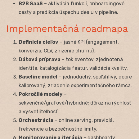
B2B SaaS
– aktivácia funkcií, onboardingové
cesty a predikcia úspechu dealu v pipeline.
Implementačná roadmapa
Definícia cieľov
– jasné KPI (engagement,
konverzia, CLV, zníženie churnu).
Dátová príprava
– tok eventov, zjednotená
identita, katalogizácia featur, validácia kvality.
Baseline model
– jednoduchý, spoľahlivý, dobre
kalibrovaný; zriadenie experimentačného rámca.
Pokročilé modely
–
sekvenčné/grafové/hybridné; dôraz na rýchlosť
a vysvetliteľnosť.
Orchestrácia
– online serving, pravidlá,
frekvencie a bezpečnostné limity.
Monitorovanie a iterácia
– dashboardy