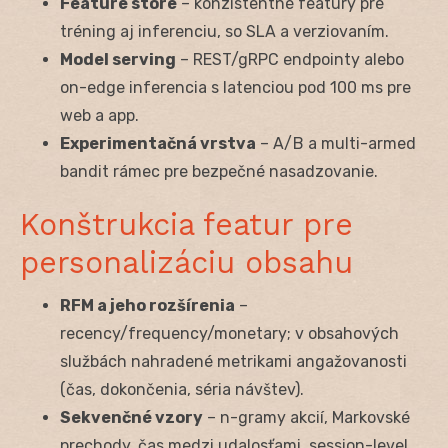
Feature store
– konzistentné featury pre
tréning aj inferenciu, so SLA a verziovaním.
Model serving
– REST/gRPC endpointy alebo
on-edge inferencia s latenciou pod 100 ms pre
web a app.
Experimentačná vrstva
– A/B a multi-armed
bandit rámec pre bezpečné nasadzovanie.
Konštrukcia featur pre
personalizáciu obsahu
RFM a jeho rozšírenia
–
recency/frequency/monetary; v obsahových
službách nahradené metrikami angažovanosti
(čas, dokončenia, séria návštev).
Sekvenčné vzory
– n-gramy akcií, Markovské
prechody, čas medzi udalosťami, session-level