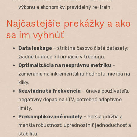
výkonu a ekonomiky, pravidelný re-train.
Najčastejšie prekážky a ako
sa im vyhnúť
Data leakage
– striktne časovo čisté datasety;
žiadne budúce informácie v tréningu.
Optimalizácia na nesprávnu metriku
–
zameranie na inkrementálnu hodnotu, nie iba na
kliky.
Nezvládnutá frekvencia
– únava používateľa,
negatívny dopad na LTV; potrebné adaptívne
limity.
Prekomplikované modely
– horšia údržba a
menšia robustnosť; uprednostniť jednoduchosť a
stabilitu.