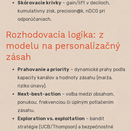
Skórovacie krivky
– gain/lift v deciloch,
kumulatívny zisk, precision@k, nDCG pri
odporúčaniach.
Rozhodovacia logika: z
modelu na personalizačný
zásah
Prahovanie a priority
– dynamické prahy podľa
kapacity kanálov a hodnoty zásahu (marža,
riziko únavy).
Next-best-action
– voľba medzi obsahom,
ponukou, frekvenciou či úplným potlačením
zásahu.
Exploration vs. exploitation
– bandit
stratégie (UCB/Thompson) a bezpečnostné