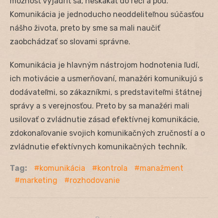
možnosť vyjadriť sa, neskákať do reči a pod.
Komunikácia je jednoducho neoddeliteľnou súčasťou
nášho života, preto by sme sa mali naučiť
zaobchádzať so slovami správne.
Komunikácia je hlavným nástrojom hodnotenia ľudí,
ich motivácie a usmerňovaní, manažéri komunikujú s
dodávateľmi, so zákazníkmi, s predstaviteľmi štátnej
správy a s verejnosťou. Preto by sa manažéri mali
usilovať o zvládnutie zásad efektívnej komunikácie,
zdokonaľovanie svojich komunikačných zručností a o
zvládnutie efektívnych komunikačných techník.
Tag:
komunikácia
kontrola
manažment
marketing
rozhodovanie