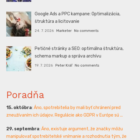
Google Ads a PPC kampane: Optimalizácia,
štruktúra a licitovanie
24. 7. 2026
Marketer
No comments
Petičné stránky a SEO: optimálna štruktúra,
schema markup a správa archívu
19. 7. 2026
Peter Kráľ
No comments
Poradňa
15. októbra
:
Áno, spotrebitelia by mali byť chránení pred
zneužívaním ich údajov. Regulácie ako GDPR v Európe sú ...
29. septembra
:
Áno, existuje argument, že značky môžu
manipulovať spotrebiteľské vnímanie a rozhodnutia tým, že