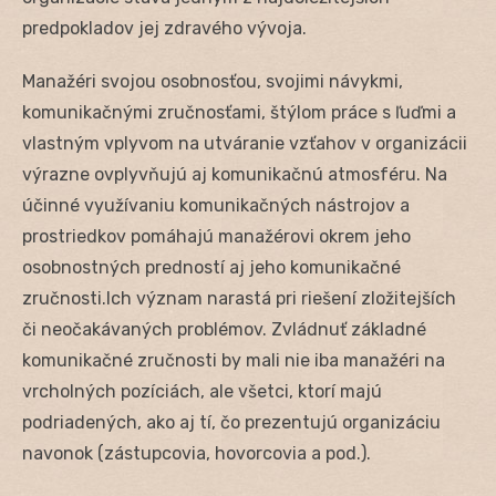
predpokladov jej zdravého vývoja.
Manažéri svojou osobnosťou, svojimi návykmi,
komunikačnými zručnosťami, štýlom práce s ľuďmi a
vlastným vplyvom na utváranie vzťahov v organizácii
výrazne ovplyvňujú aj komunikačnú atmosféru. Na
účinné využívaniu komunikačných nástrojov a
prostriedkov pomáhajú manažérovi okrem jeho
osobnostných predností aj jeho komunikačné
zručnosti.Ich význam narastá pri riešení zložitejších
či neočakávaných problémov. Zvládnuť základné
komunikačné zručnosti by mali nie iba manažéri na
vrcholných pozíciách, ale všetci, ktorí majú
podriadených, ako aj tí, čo prezentujú organizáciu
navonok (zástupcovia, hovorcovia a pod.).