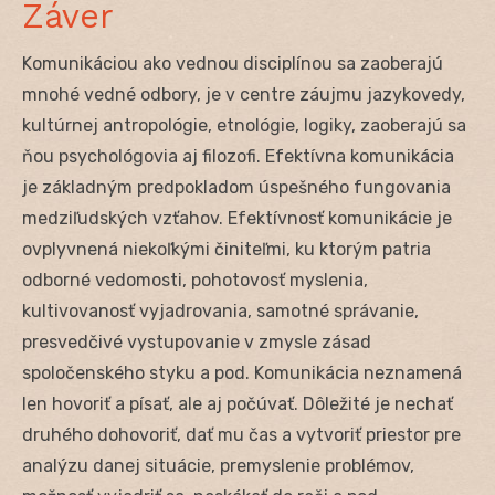
Záver
Komunikáciou ako vednou disciplínou sa zaoberajú
mnohé vedné odbory, je v centre záujmu jazykovedy,
kultúrnej antropológie, etnológie, logiky, zaoberajú sa
ňou psychológovia aj filozofi. Efektívna komunikácia
je základným predpokladom úspešného fungovania
medziľudských vzťahov. Efektívnosť komunikácie je
ovplyvnená niekoľkými činiteľmi, ku ktorým patria
odborné vedomosti, pohotovosť myslenia,
kultivovanosť vyjadrovania, samotné správanie,
presvedčivé vystupovanie v zmysle zásad
spoločenského styku a pod. Komunikácia neznamená
len hovoriť a písať, ale aj počúvať. Dôležité je nechať
druhého dohovoriť, dať mu čas a vytvoriť priestor pre
analýzu danej situácie, premyslenie problémov,