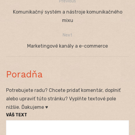
Previous
Navigácia
Previous
Komunikačný systém a nástroje komunikačného
v
post:
mixu
článku
Next
Next
Marketingové kanály a e-commerce
post:
Poradňa
Potrebujete radu? Chcete pridať komentár, doplniť
alebo upraviť túto stránku? Vyplňte textové pole
nižšie. Ďakujeme ♥
VÁŠ TEXT