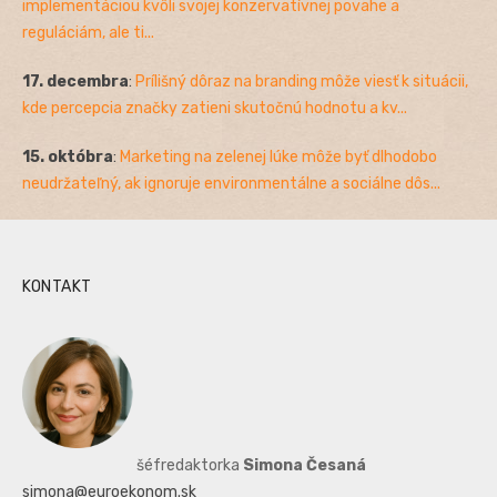
implementáciou kvôli svojej konzervatívnej povahe a
reguláciám, ale ti...
17. decembra
:
Prílišný dôraz na branding môže viesť k situácii,
kde percepcia značky zatieni skutočnú hodnotu a kv...
15. októbra
:
Marketing na zelenej lúke môže byť dlhodobo
neudržateľný, ak ignoruje environmentálne a sociálne dôs...
KONTAKT
šéfredaktorka
Simona Česaná
simona@euroekonom.sk