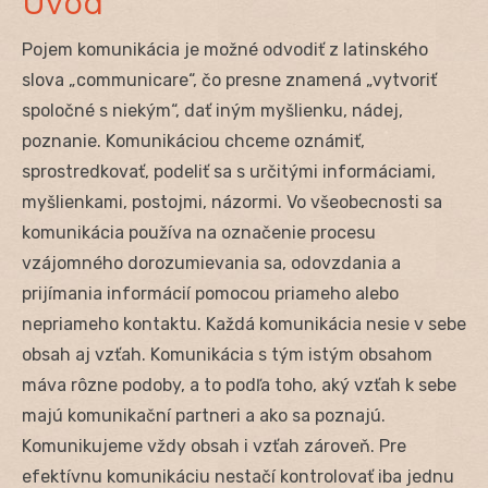
Úvod
Pojem komunikácia je možné odvodiť z latinského
slova „communicare“, čo presne znamená „vytvoriť
spoločné s niekým“, dať iným myšlienku, nádej,
poznanie. Komunikáciou chceme oznámiť,
sprostredkovať, podeliť sa s určitými informáciami,
myšlienkami, postojmi, názormi. Vo všeobecnosti sa
komunikácia používa na označenie procesu
vzájomného dorozumievania sa, odovzdania a
prijímania informácií pomocou priameho alebo
nepriameho kontaktu. Každá komunikácia nesie v sebe
obsah aj vzťah. Komunikácia s tým istým obsahom
máva rôzne podoby, a to podľa toho, aký vzťah k sebe
majú komunikační partneri a ako sa poznajú.
Komunikujeme vždy obsah i vzťah zároveň. Pre
efektívnu komunikáciu nestačí kontrolovať iba jednu