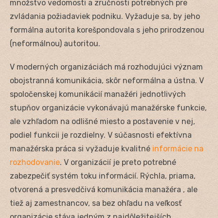
množstvo vedomosti a zručnosti potrebných pre
zvládania požiadaviek podniku. Vyžaduje sa, by jeho
formálna autorita korešpondovala s jeho prirodzenou
(neformálnou) autoritou.
V moderných organizáciách má rozhodujúci význam
obojstranná komunikácia, skôr neformálna a ústna. V
spoločenskej komunikácií manažéri jednotlivých
stupňov organizácie vykonávajú manažérske funkcie,
ale vzhľadom na odlišné miesto a postavenie v nej,
podiel funkcii je rozdielny. V súčasnosti efektívna
manažérska práca si vyžaduje kvalitné
informácie na
rozhodovanie
. V organizácií je preto potrebné
zabezpečiť systém toku informácií. Rýchla, priama,
otvorená a presvedčivá komunikácia manažéra , ale
tiež aj zamestnancov, sa bez ohľadu na veľkosť
organizácie stáva jedným z najdôležitejších