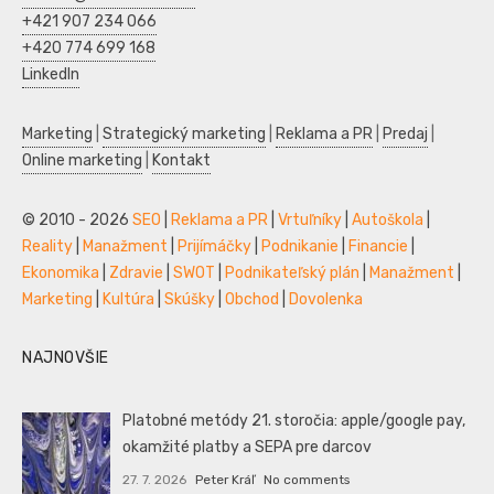
+421 907 234 066
+420 774 699 168
LinkedIn
Marketing
|
Strategický marketing
|
Reklama a PR
|
Predaj
|
Online marketing
|
Kontakt
© 2010 - 2026
SEO
|
Reklama a PR
|
Vrtuľníky
|
Autoškola
|
Reality
|
Manažment
|
Prijímáčky
|
Podnikanie
|
Financie
|
Ekonomika
|
Zdravie
|
SWOT
|
Podnikateľský plán
|
Manažment
|
Marketing
|
Kultúra
|
Skúšky
|
Obchod
|
Dovolenka
NAJNOVŠIE
Platobné metódy 21. storočia: apple/google pay,
okamžité platby a SEPA pre darcov
27. 7. 2026
Peter Kráľ
No comments