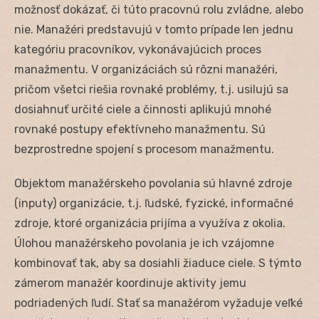
možnosť dokázať, či túto pracovnú rolu zvládne, alebo
nie. Manažéri predstavujú v tomto prípade len jednu
kategóriu pracovníkov, vykonávajúcich proces
manažmentu. V organizáciách sú rôzni manažéri,
pričom všetci riešia rovnaké problémy, t.j. usilujú sa
dosiahnuť určité ciele a činnosti aplikujú mnohé
rovnaké postupy efektívneho manažmentu. Sú
bezprostredne spojení s procesom manažmentu.
Objektom manažérskeho povolania sú hlavné zdroje
(inputy) organizácie, t.j. ľudské, fyzické, informačné
zdroje, ktoré organizácia prijíma a využíva z okolia.
Úlohou manažérskeho povolania je ich vzájomne
kombinovať tak, aby sa dosiahli žiaduce ciele. S týmto
zámerom manažér koordinuje aktivity jemu
podriadených ľudí. Stať sa manažérom vyžaduje veľké