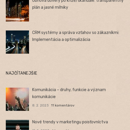
Obnova dôvery po kríze/škandále: transparentný
plán a jasné míľniky
CRM systémy a správa vzťahov so zákazníkmi:
Implementácia a optimalizácia
NAJČÍTANEJŠIE
Komunikácia – druhy, funkcie a význam
komunikácie
8. 2. 2023
11 komentárov
Nové trendy v marketingu poisťovníctva