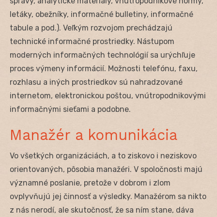
správy, analytické materiály, vnútropodnikové normy,
letáky, obežníky, informačné bulletiny, informačné
tabule a pod.). Veľkým rozvojom prechádzajú
technické informačné prostriedky. Nástupom
moderných informačných technológií sa urýchľuje
proces výmeny informácií. Možnosti telefónu, faxu,
rozhlasu a iných prostriedkov sú nahradzované
internetom, elektronickou poštou, vnútropodnikovými
informačnými sieťami a podobne.
Manažér a komunikácia
Vo všetkých organizáciách, a to ziskovo i neziskovo
orientovaných, pôsobia manažéri. V spoločnosti majú
významné poslanie, pretože v dobrom i zlom
ovplyvňujú jej činnosť a výsledky. Manažérom sa nikto
z nás nerodí, ale skutočnosť, že sa ním stane, dáva