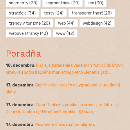
segmenty
(28)
segmentácia
(30)
seo
(30)
stratégie
(34)
testy
(24)
transparentnosť
(28)
trendy v turizme
(20)
web
(44)
webdesign
(42)
webové stránky
(43)
www
(42)
Poradňa
18. decembra
:
Nižšie je zaradenie uvedených funkcií do úrovní
produktu podľa bežného marketingového členenia: jadr...
17. decembra
:
Dobrý večer, prosím o vypracovanie uvedenej
úlohy
17. decembra
:
Zaraď funkcie výrobku do úrovní produktu: a)
Dizajn b) Kvalita c) Užitočnosť výrobku d) Obal e)...
17. decembra
:
Poisťovne môžu mať problémy s