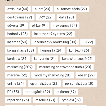
atribúcia
(44)
audit
(20)
automatizácia
(27)
cestovanie
(29)
CRM
(22)
dáta
(20)
dôvera
(39)
etika
(19)
frekvencia
(24)
hodnoty
(25)
informačný systém
(22)
internet
(68)
internetový marketing
(80)
IS
(22)
komunikácia
(58)
komunita
(24)
kontext
(26)
kontrola
(24)
konverzie
(21)
konzistentnosť
(21)
marketing
(209)
marketing cestovného ruchu
(20)
meranie
(52)
moderný marketing
(20)
obsah
(29)
online
(24)
optimalizácia
(23)
personalizácia
(30)
PR
(33)
propagácia
(82)
reklama
(67)
reporting
(26)
retencia
(21)
rýchlosť
(19)