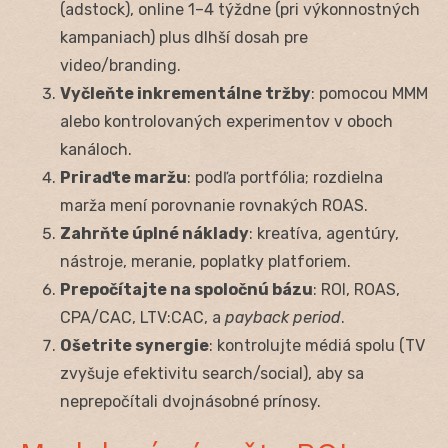
(adstock), online 1–4 týždne (pri výkonnostných
kampaniach) plus dlhší dosah pre
video/branding.
Vyčleňte inkrementálne tržby
: pomocou MMM
alebo kontrolovaných experimentov v oboch
kanáloch.
Priraďte maržu
: podľa portfólia; rozdielna
marža mení porovnanie rovnakých ROAS.
Zahrňte úplné náklady
: kreatíva, agentúry,
nástroje, meranie, poplatky platforiem.
Prepočítajte na spoločnú bázu
: ROI, ROAS,
CPA/CAC, LTV:CAC, a
payback period
.
Ošetrite synergie
: kontrolujte médiá spolu (TV
zvyšuje efektivitu search/social), aby sa
neprepočítali dvojnásobné prínosy.