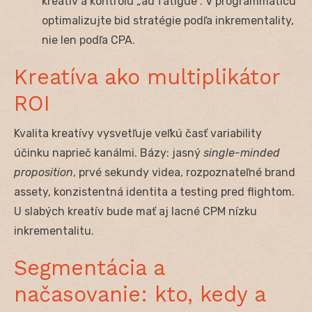
kreatív a kontrolu „ad fatigue“. V programmaticu
optimalizujte bid stratégie podľa inkrementality,
nie len podľa CPA.
Kreatíva ako multiplikátor
ROI
Kvalita kreatívy vysvetľuje veľkú časť variability
účinku naprieč kanálmi. Bázy: jasný
single-minded
proposition
, prvé sekundy videa, rozpoznateľné brand
assety, konzistentná identita a testing pred flightom.
U slabých kreatív bude mať aj lacné CPM nízku
inkrementalitu.
Segmentácia a
načasovanie: kto, kedy a