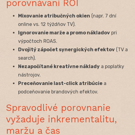
porovnávaní ROI
Mixovanie atribučných okien
(napr. 7 dní
online vs. 12 týždňov TV).
Ignorovanie marže a promo nákladov
pri
výpočtoch ROAS.
Dvojitý zápočet synergických efektov
(TV a
search).
Nezapočítané kreatívne náklady
a poplatky
nástrojov.
Preceňovanie last-click atribúcie
a
podceňovanie brandových efektov.
Spravodlivé porovnanie
vyžaduje inkrementalitu,
maržu a čas