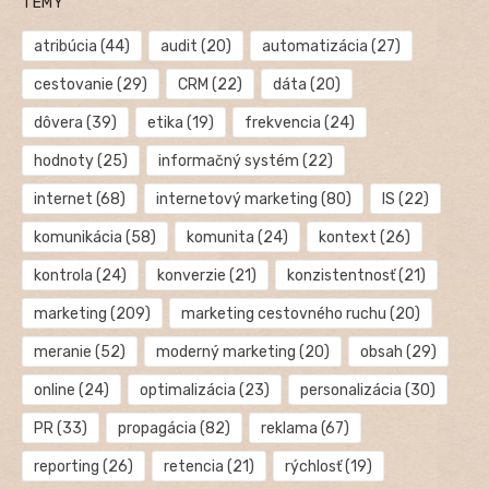
TÉMY
atribúcia
(44)
audit
(20)
automatizácia
(27)
cestovanie
(29)
CRM
(22)
dáta
(20)
dôvera
(39)
etika
(19)
frekvencia
(24)
hodnoty
(25)
informačný systém
(22)
internet
(68)
internetový marketing
(80)
IS
(22)
komunikácia
(58)
komunita
(24)
kontext
(26)
kontrola
(24)
konverzie
(21)
konzistentnosť
(21)
marketing
(209)
marketing cestovného ruchu
(20)
meranie
(52)
moderný marketing
(20)
obsah
(29)
online
(24)
optimalizácia
(23)
personalizácia
(30)
PR
(33)
propagácia
(82)
reklama
(67)
reporting
(26)
retencia
(21)
rýchlosť
(19)