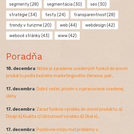
segmenty
(28)
segmentácia
(30)
seo
(30)
stratégie
(34)
testy
(24)
transparentnosť
(28)
trendy v turizme
(20)
web
(44)
webdesign
(42)
webové stránky
(43)
www
(42)
Poradňa
18. decembra
:
Nižšie je zaradenie uvedených funkcií do úrovní
produktu podľa bežného marketingového členenia: jadr...
17. decembra
:
Dobrý večer, prosím o vypracovanie uvedenej
úlohy
17. decembra
:
Zaraď funkcie výrobku do úrovní produktu: a)
Dizajn b) Kvalita c) Užitočnosť výrobku d) Obal e)...
17. decembra
:
Poisťovne môžu mať problémy s