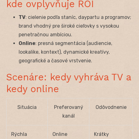
kde ovplyvňuje ROI
TV
: cielenie podľa staníc, daypartu a programov;
brand vhodný pre široké cieľovky s vysokou
penetračnou ambíciou.
Online
: presná segmentácia (audiencie,
lookalike, kontext), dynamické kreatívy,
geografické a časové vrstvenie.
Scenáre: kedy vyhráva TV a
kedy online
Situácia
Preferovaný
Odôvodnenie
kanál
Rýchla
Online
Krátky