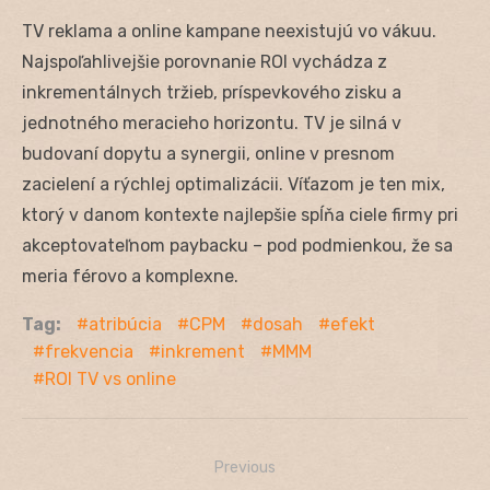
TV reklama a online kampane neexistujú vo vákuu.
Najspoľahlivejšie porovnanie ROI vychádza z
inkrementálnych tržieb, príspevkového zisku a
jednotného meracieho horizontu. TV je silná v
budovaní dopytu a synergii, online v presnom
zacielení a rýchlej optimalizácii. Víťazom je ten mix,
ktorý v danom kontexte najlepšie spĺňa ciele firmy pri
akceptovateľnom paybacku – pod podmienkou, že sa
meria férovo a komplexne.
Tag:
atribúcia
CPM
dosah
efekt
frekvencia
inkrement
MMM
ROI TV vs online
Previous