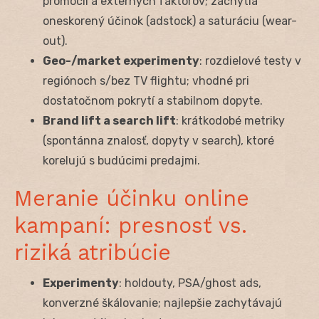
promócií a externých faktorov; zachytia
oneskorený účinok (adstock) a saturáciu (wear-
out).
Geo-/market experimenty
: rozdielové testy v
regiónoch s/bez TV flightu; vhodné pri
dostatočnom pokrytí a stabilnom dopyte.
Brand lift a search lift
: krátkodobé metriky
(spontánna znalosť, dopyty v search), ktoré
korelujú s budúcimi predajmi.
Meranie účinku online
kampaní: presnosť vs.
riziká atribúcie
Experimenty
: holdouty, PSA/ghost ads,
konverzné škálovanie; najlepšie zachytávajú