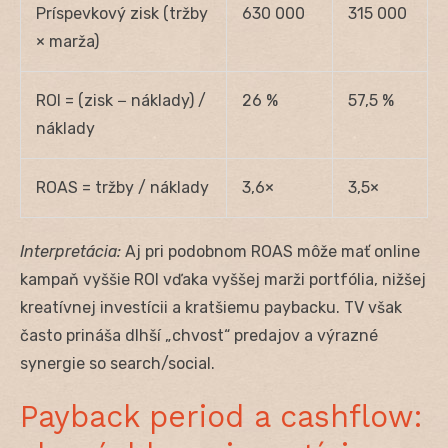
Príspevkový zisk (tržby
630 000
315 000
× marža)
ROI = (zisk − náklady) /
26 %
57,5 %
náklady
ROAS = tržby / náklady
3,6×
3,5×
Interpretácia:
Aj pri podobnom ROAS môže mať online
kampaň vyššie ROI vďaka vyššej marži portfólia, nižšej
kreatívnej investícii a kratšiemu paybacku. TV však
často prináša dlhší „chvost“ predajov a výrazné
synergie so search/social.
Payback period a cashflow: