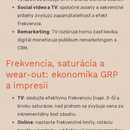
Social video a TV
: spoločné assety a sekvenčné
príbehy zvyšujú zapamätateľnosť a efekt
frekvencie.
Remarketing
: TV rozširuje hornú časť lievika,
digitál monetizuje publikum remarketingom a
CRM.
Frekvencia, saturácia a
wear-out: ekonomika GRP
a impresií
TV
: sledujte efektívnu frekvenciu (napr. 3–5) a
krivku saturácie; nad prahom sa zvyšuje cena za
inkrementálny bod zásahu.
Online
: nastavte frekvenčné limity, rotáciu