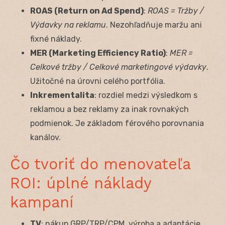
ROAS (Return on Ad Spend)
:
ROAS = Tržby /
Výdavky na reklamu
. Nezohľadňuje maržu ani
fixné náklady.
MER (Marketing Efficiency Ratio)
:
MER =
Celkové tržby / Celkové marketingové výdavky
.
Užitočné na úrovni celého portfólia.
Inkrementalita
: rozdiel medzi výsledkom s
reklamou a bez reklamy za inak rovnakých
podmienok. Je základom férového porovnania
kanálov.
Čo tvoriť do menovateľa
ROI: úplné náklady
kampaní
TV
: nákup GRP/TRP/CPM, výroba a adaptácie