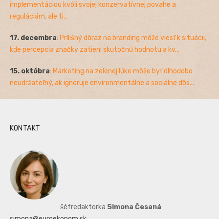
implementáciou kvôli svojej konzervatívnej povahe a
reguláciám, ale ti...
17. decembra
:
Prílišný dôraz na branding môže viesť k situácii,
kde percepcia značky zatieni skutočnú hodnotu a kv...
15. októbra
:
Marketing na zelenej lúke môže byť dlhodobo
neudržateľný, ak ignoruje environmentálne a sociálne dôs...
KONTAKT
šéfredaktorka
Simona Česaná
simona@euroekonom.sk