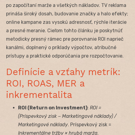
po započítaní marže a všetkých nákladov. TV reklama
prináša široký dosah, budovanie značky a halo efekty;
online kampane zas vysokú adresnosť, rýchle iterácie
a presné meranie. Cieľom tohto článku je poskytnúť
metodicky presný rámec pre porovnanie ROI naprieč
kanálmi, doplnený o príklady výpočtov, atribučné
prístupy a praktické odporúčania pre rozpočtovanie.
Definície a vzťahy metrík:
ROI, ROAS, MER a
inkrementalita
ROI (Return on Investment)
:
ROI =
(Príspevkový zisk − Marketingové náklady) /
Marketingové náklady
. Príspevkový zisk =
Inkrementálne tržby × hrubá marža
.