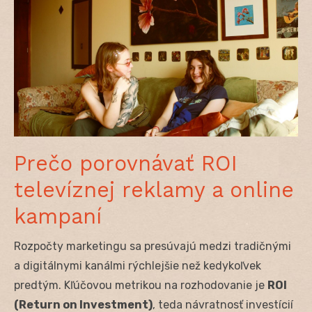
Prečo porovnávať ROI
televíznej reklamy a online
kampaní
Rozpočty marketingu sa presúvajú medzi tradičnými
a digitálnymi kanálmi rýchlejšie než kedykoľvek
predtým. Kľúčovou metrikou na rozhodovanie je
ROI
(Return on Investment)
, teda návratnosť investícií