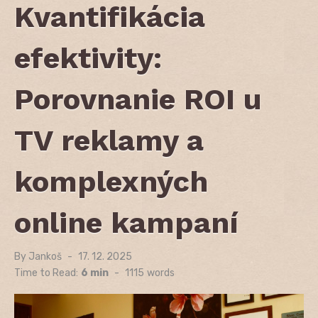
Kvantifikácia
efektivity:
Porovnanie ROI u
TV reklamy a
komplexných
online kampaní
By
Jankoš
Posted
17. 12. 2025
on
Time to Read:
6 min
-
1115
words