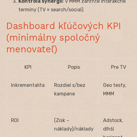
Kontrola synergií
: v MMM zahrňte interakčné
termíny (TV × search/social).
Dashboard kľúčových KPI
(minimálny spoločný
menovateľ)
KPI
Popis
Pre TV
Inkrementalita
Rozdiel s/bez
Geo testy,
kampane
MMM
ROI
(Zisk −
Adstock,
náklady)/náklady
dlhší