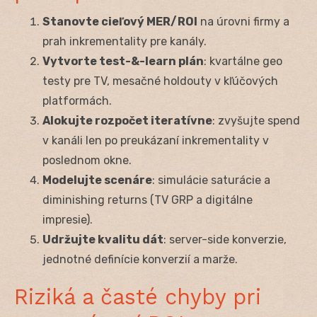
Stanovte cieľový MER/ROI
na úrovni firmy a
prah inkrementality pre kanály.
Vytvorte test-&-learn plán
: kvartálne geo
testy pre TV, mesačné holdouty v kľúčových
platformách.
Alokujte rozpočet iteratívne
: zvyšujte spend
v kanáli len po preukázaní inkrementality v
poslednom okne.
Modelujte scenáre
: simulácie saturácie a
diminishing returns (TV GRP a digitálne
impresie).
Udržujte kvalitu dát
: server-side konverzie,
jednotné definície konverzií a marže.
Riziká a časté chyby pri