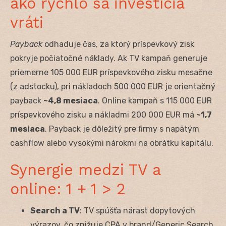
ako rýchlo sa investícia
vráti
Payback
odhaduje čas, za ktorý príspevkový zisk
pokryje počiatočné náklady. Ak TV kampaň generuje
priemerne 105 000 EUR príspevkového zisku mesačne
(z adstocku), pri nákladoch 500 000 EUR je orientačný
payback
~4,8 mesiaca
. Online kampaň s 115 000 EUR
príspevkového zisku a nákladmi 200 000 EUR má
~1,7
mesiaca
. Payback je dôležitý pre firmy s napätým
cashflow alebo vysokými nárokmi na obrátku kapitálu.
Synergie medzi TV a
online: 1 + 1 > 2
Search a TV
: TV spúšťa nárast dopytových
výrazov, čo znižuje CPA v brand/Generic Search.