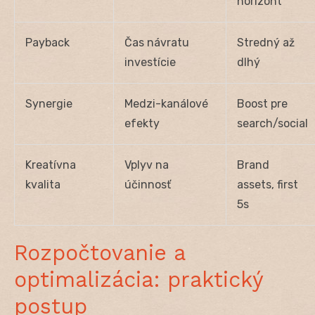
horizont
Payback
Čas návratu
Stredný až
investície
dlhý
Synergie
Medzi-kanálové
Boost pre
efekty
search/social
Kreatívna
Vplyv na
Brand
kvalita
účinnosť
assets, first
5s
Rozpočtovanie a
optimalizácia: praktický
postup