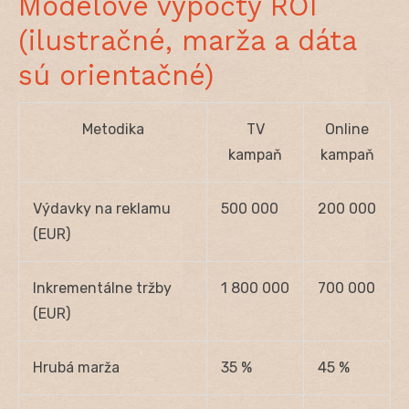
Modelové výpočty ROI
(ilustračné, marža a dáta
sú orientačné)
Metodika
TV
Online
kampaň
kampaň
Výdavky na reklamu
500 000
200 000
(EUR)
Inkrementálne tržby
1 800 000
700 000
(EUR)
Hrubá marža
35 %
45 %