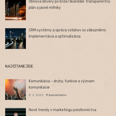
Obnova dôvery po kríze/škandále: transparentný
plán a jasné míľniky
CRM systémy a správa vzťahov so zákazníkmi:
Implementácia a optimalizácia
NAJČÍTANEJŠIE
Komunikácia – druhy, funkcie a význam
komunikácie
8. 2. 2023
11 komentárov
Nové trendy v marketingu poisťovníctva