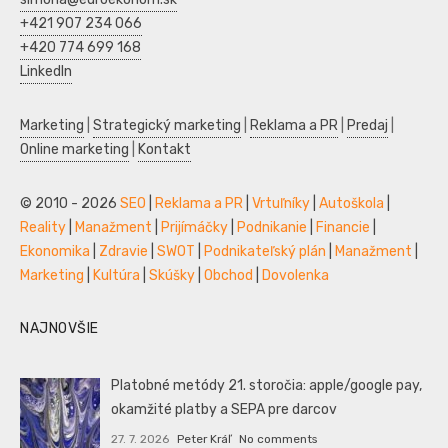
+421 907 234 066
+420 774 699 168
LinkedIn
Marketing
|
Strategický marketing
|
Reklama a PR
|
Predaj
|
Online marketing
|
Kontakt
© 2010 - 2026
SEO
|
Reklama a PR
|
Vrtuľníky
|
Autoškola
|
Reality
|
Manažment
|
Prijímáčky
|
Podnikanie
|
Financie
|
Ekonomika
|
Zdravie
|
SWOT
|
Podnikateľský plán
|
Manažment
|
Marketing
|
Kultúra
|
Skúšky
|
Obchod
|
Dovolenka
NAJNOVŠIE
Platobné metódy 21. storočia: apple/google pay,
okamžité platby a SEPA pre darcov
27. 7. 2026
Peter Kráľ
No comments