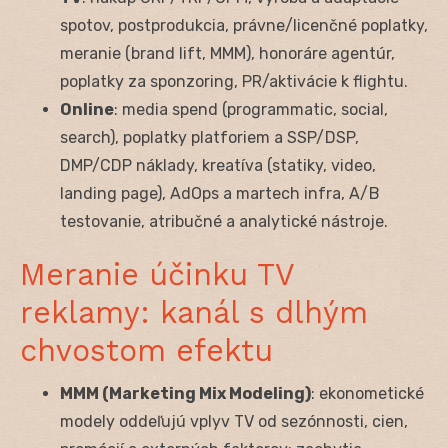
spotov, postprodukcia, právne/licenčné poplatky,
meranie (brand lift, MMM), honoráre agentúr,
poplatky za sponzoring, PR/aktivácie k flightu.
Online
: media spend (programmatic, social,
search), poplatky platforiem a SSP/DSP,
DMP/CDP náklady, kreatíva (statiky, video,
landing page), AdOps a martech infra, A/B
testovanie, atribučné a analytické nástroje.
Meranie účinku TV
reklamy: kanál s dlhým
chvostom efektu
MMM (Marketing Mix Modeling)
: ekonometické
modely oddeľujú vplyv TV od sezónnosti, cien,