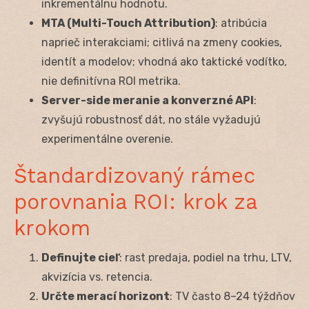
inkrementálnu hodnotu.
MTA (Multi-Touch Attribution)
: atribúcia
naprieč interakciami; citlivá na zmeny cookies,
identít a modelov; vhodná ako taktické vodítko,
nie definitívna ROI metrika.
Server-side meranie a konverzné API
:
zvyšujú robustnosť dát, no stále vyžadujú
experimentálne overenie.
Štandardizovaný rámec
porovnania ROI: krok za
krokom
Definujte cieľ
: rast predaja, podiel na trhu, LTV,
akvizícia vs. retencia.
Určte merací horizont
: TV často 8–24 týždňov