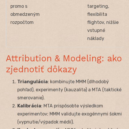
promo s
targeting,
obmedzeným
flexibilita
rozpočtom
flightov, nižšie
vstupné
náklady
Attribution & Modeling: ako
zjednotiť dôkazy
Triangulácia
: kombinujte MMM (dlhodobý
pohľad), experimenty (kauzalita) a MTA (taktické
smerovanie).
Kalibrácia
: MTA prispôsobte výsledkom
experimentov; MMM validujte exogénnymi šokmi
(vypnutie/výpadok médií).