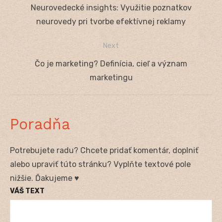
Navigácia
Previous
Neurovedecké insights: Využitie poznatkov
v
post:
neurovedy pri tvorbe efektívnej reklamy
článku
Next
Next
Čo je marketing? Definícia, cieľ a význam
post:
marketingu
Poradňa
Potrebujete radu? Chcete pridať komentár, doplniť
alebo upraviť túto stránku? Vyplňte textové pole
nižšie. Ďakujeme ♥
VÁŠ TEXT