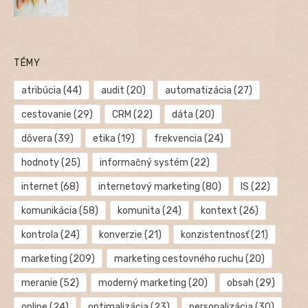
TÉMY
atribúcia
(44)
audit
(20)
automatizácia
(27)
cestovanie
(29)
CRM
(22)
dáta
(20)
dôvera
(39)
etika
(19)
frekvencia
(24)
hodnoty
(25)
informačný systém
(22)
internet
(68)
internetový marketing
(80)
IS
(22)
komunikácia
(58)
komunita
(24)
kontext
(26)
kontrola
(24)
konverzie
(21)
konzistentnosť
(21)
marketing
(209)
marketing cestovného ruchu
(20)
meranie
(52)
moderný marketing
(20)
obsah
(29)
online
(24)
optimalizácia
(23)
personalizácia
(30)