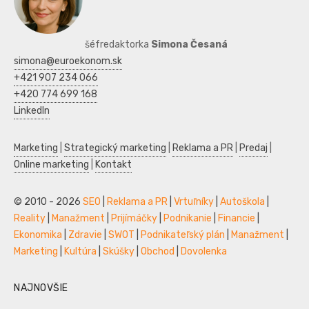
šéfredaktorka
Simona Česaná
simona@euroekonom.sk
+421 907 234 066
+420 774 699 168
LinkedIn
Marketing
|
Strategický marketing
|
Reklama a PR
|
Predaj
|
Online marketing
|
Kontakt
© 2010 - 2026
SEO
|
Reklama a PR
|
Vrtuľníky
|
Autoškola
|
Reality
|
Manažment
|
Prijímáčky
|
Podnikanie
|
Financie
|
Ekonomika
|
Zdravie
|
SWOT
|
Podnikateľský plán
|
Manažment
|
Marketing
|
Kultúra
|
Skúšky
|
Obchod
|
Dovolenka
NAJNOVŠIE