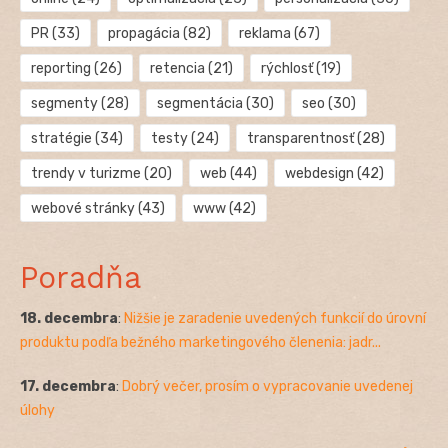
PR
(33)
propagácia
(82)
reklama
(67)
reporting
(26)
retencia
(21)
rýchlosť
(19)
segmenty
(28)
segmentácia
(30)
seo
(30)
stratégie
(34)
testy
(24)
transparentnosť
(28)
trendy v turizme
(20)
web
(44)
webdesign
(42)
webové stránky
(43)
www
(42)
Poradňa
18. decembra
:
Nižšie je zaradenie uvedených funkcií do úrovní
produktu podľa bežného marketingového členenia: jadr...
17. decembra
:
Dobrý večer, prosím o vypracovanie uvedenej
úlohy