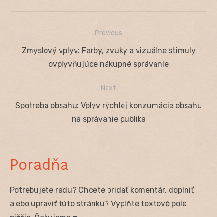
Previous
Navigácia
Previous
Zmyslový vplyv: Farby, zvuky a vizuálne stimuly
v
post:
ovplyvňujúce nákupné správanie
článku
Next
Next
Spotreba obsahu: Vplyv rýchlej konzumácie obsahu
post:
na správanie publika
Poradňa
Potrebujete radu? Chcete pridať komentár, doplniť
alebo upraviť túto stránku? Vyplňte textové pole