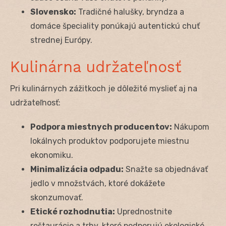
Slovensko:
Tradičné halušky, bryndza a
domáce špeciality ponúkajú autentickú chuť
strednej Európy.
Kulinárna udržateľnosť
Pri kulinárnych zážitkoch je dôležité myslieť aj na
udržateľnosť:
Podpora miestnych producentov:
Nákupom
lokálnych produktov podporujete miestnu
ekonomiku.
Minimalizácia odpadu:
Snažte sa objednávať
jedlo v množstvách, ktoré dokážete
skonzumovať.
Etické rozhodnutia:
Uprednostnite
reštaurácie a trhy, ktoré podporujú ekologické