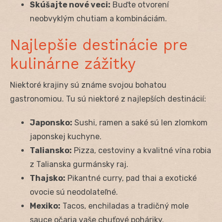
Skúšajte nové veci:
Buďte otvorení
neobvyklým chutiam a kombináciám.
Najlepšie destinácie pre
kulinárne zážitky
Niektoré krajiny sú známe svojou bohatou
gastronomiou. Tu sú niektoré z najlepších destinácií:
Japonsko:
Sushi, ramen a saké sú len zlomkom
japonskej kuchyne.
Taliansko:
Pizza, cestoviny a kvalitné vína robia
z Talianska gurmánsky raj.
Thajsko:
Pikantné curry, pad thai a exotické
ovocie sú neodolateľné.
Mexiko:
Tacos, enchiladas a tradičný mole
sauce očaria vaše chuťové poháriky.