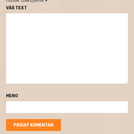
nižšie. Ďakujeme ♥
VÁŠ TEXT
MENO